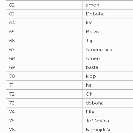
62
amen
63
Doboha
64
krá
65
Bravo
66
Juj
67
Amenmária
68
Amen
69
basta
70
klop
71
he
72
Oh
73
doboha
74
Fíha
75
Ježišmária
76
Namojdušu