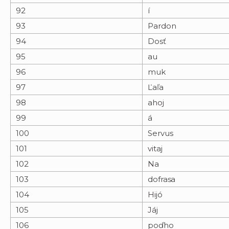
92
í
93
Pardon
94
Dosť
95
au
96
muk
97
Ľaľa
98
ahoj
99
á
100
Servus
101
vitaj
102
Na
103
dofrasa
104
Hijó
105
Jáj
106
poďho