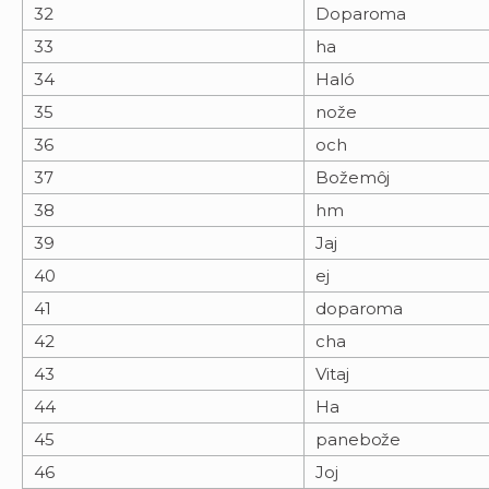
32
Doparoma
33
ha
34
Haló
35
nože
36
och
37
Božemôj
38
hm
39
Jaj
40
ej
41
doparoma
42
cha
43
Vitaj
44
Ha
45
panebože
46
Joj