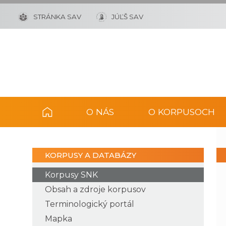
STRÁNKA SAV
JÚĽŠ SAV
O NÁS
O KORPUSOCH
KORPUSY A DATABÁZY
Korpusy SNK
Obsah a zdroje korpusov
Terminologický portál
Mapka