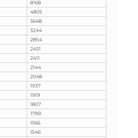
8168
4805
n
e
3648
i
x
3244
2854
e
t
2431
2411
2144
2048
1937
1919
1807
1799
1566
1546