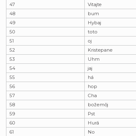
47
Vitajte
48
bum
49
Hybaj
50
toto
51
oj
52
Kristepane
53
Uhm
54
jaj
55
há
56
hop
57
Cha
58
božemôj
59
Pst
60
Hurá
61
No