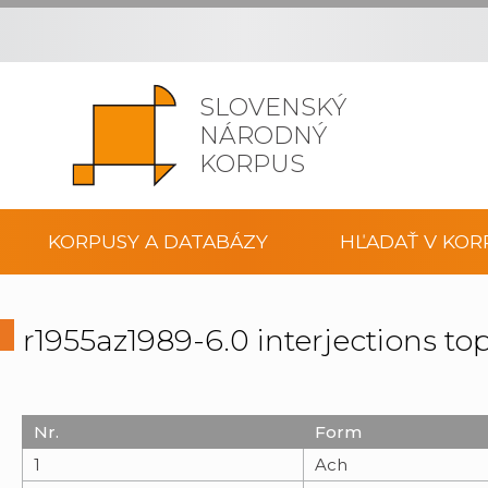
SLOVENSKÝ
NÁRODNÝ
KORPUS
KORPUSY A DATABÁZY
HĽADAŤ V KOR
r1955az1989-6.0 interjections t
Nr.
Form
1
Ach