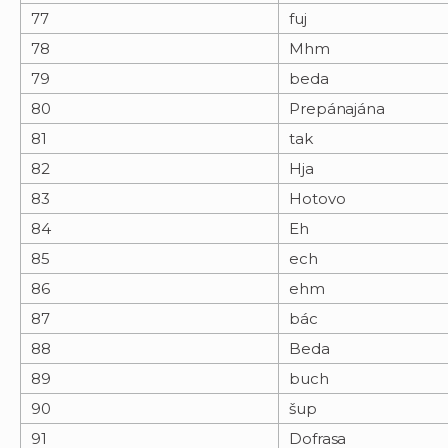
77
fuj
78
Mhm
79
beda
80
Prepánajána
81
tak
82
Hja
83
Hotovo
84
Eh
85
ech
86
ehm
87
bác
88
Beda
89
buch
90
šup
91
Dofrasa