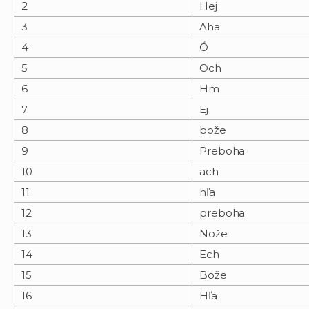
2
Hej
3
Aha
4
Ó
5
Och
6
Hm
7
Ej
8
bože
9
Preboha
10
ach
11
hľa
12
preboha
13
Nože
14
Ech
15
Bože
16
Hľa