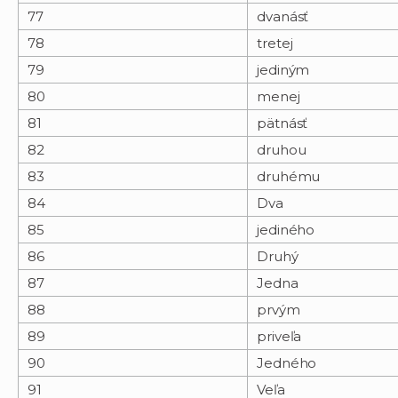
77
dvanásť
78
tretej
79
jediným
80
menej
81
pätnásť
82
druhou
83
druhému
84
Dva
85
jediného
86
Druhý
87
Jedna
88
prvým
89
priveľa
90
Jedného
91
Veľa