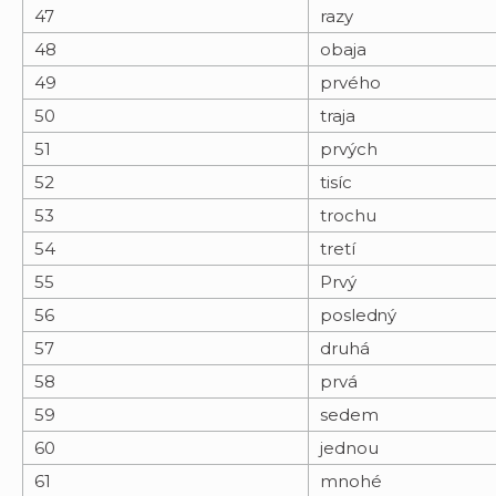
47
razy
48
obaja
49
prvého
50
traja
51
prvých
52
tisíc
53
trochu
54
tretí
55
Prvý
56
posledný
57
druhá
58
prvá
59
sedem
60
jednou
61
mnohé