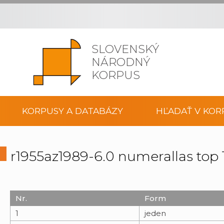
SLOVENSKÝ
NÁRODNÝ
KORPUS
KORPUSY A DATABÁZY
HĽADAŤ V KOR
r1955az1989-6.0 numerallas top
Nr.
Form
1
jeden