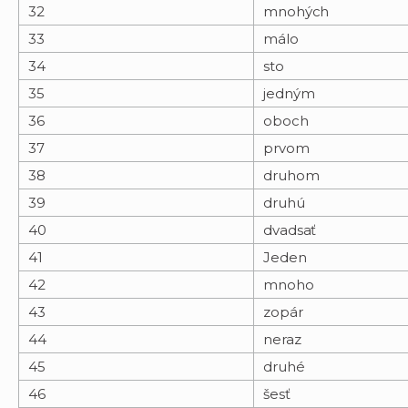
32
mnohých
33
málo
34
sto
35
jedným
36
oboch
37
prvom
38
druhom
39
druhú
40
dvadsať
41
Jeden
42
mnoho
43
zopár
44
neraz
45
druhé
46
šesť