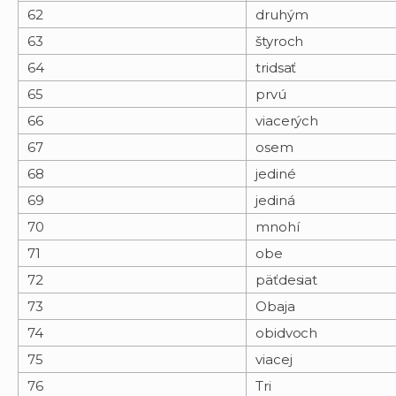
62
druhým
63
štyroch
64
tridsať
65
prvú
66
viacerých
67
osem
68
jediné
69
jediná
70
mnohí
71
obe
72
päťdesiat
73
Obaja
74
obidvoch
75
viacej
76
Tri