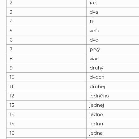
2
raz
3
dva
4
tri
5
veľa
6
dve
7
prvý
8
viac
9
druhý
10
dvoch
11
druhej
12
jedného
13
jednej
14
jedno
15
jednu
16
jedna