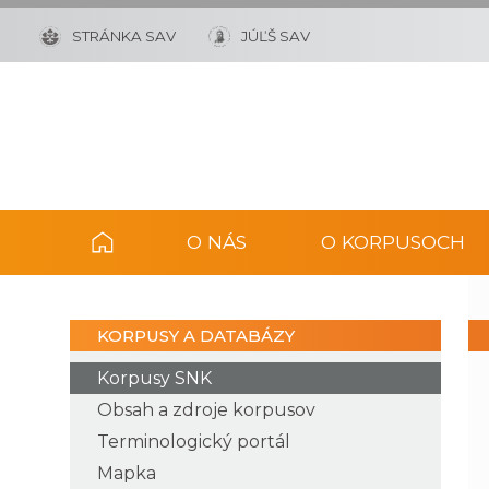
STRÁNKA SAV
JÚĽŠ SAV
O NÁS
O KORPUSOCH
KORPUSY A DATABÁZY
Korpusy SNK
Obsah a zdroje korpusov
Terminologický portál
Mapka