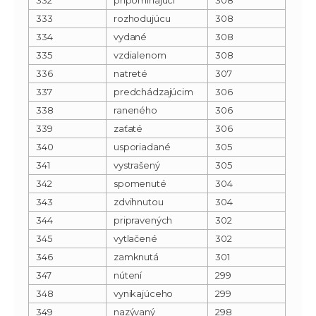
333
rozhodujúcu
308
334
vydané
308
335
vzdialenom
308
336
natreté
307
337
predchádzajúcim
306
338
raneného
306
339
zaťaté
306
340
usporiadané
305
341
vystrašený
305
342
spomenuté
304
343
zdvihnutou
304
344
pripravených
302
345
vytlačené
302
346
zamknutá
301
347
nútení
299
348
vynikajúceho
299
349
nazývaný
298