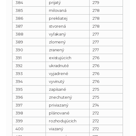
384
prijatý
279
385
milovaná
278
386
prekliatej
278
387
stvorená
278
388
vyľakaný
277
389
zlomený
277
390
zranený
277
391
existujúcich
276
392
ukradnuté
276
393
vyjadrené
276
394
vyvinutý
276
395
zapísané
275
396
znechutený
275
397
priviazaný
274
398
plánované
272
399
rozhodujúcich
272
400
viazaný
272