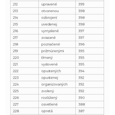
212
upravené
399
213
otvorenou
398
214
ozbrojení
398
215
uvedenej
398
216
vymyslené
397
217
zviazané
397
218
poznačené
396
219
prižmúrenými
395
220
tlmený
395
221
vyslovené
395
222
opustených
394
223
opustenej
392
224
organizovaných
392
225
zvolený
392
226
rozčúlený
390
227
osvetlené
388
228
opretá
387