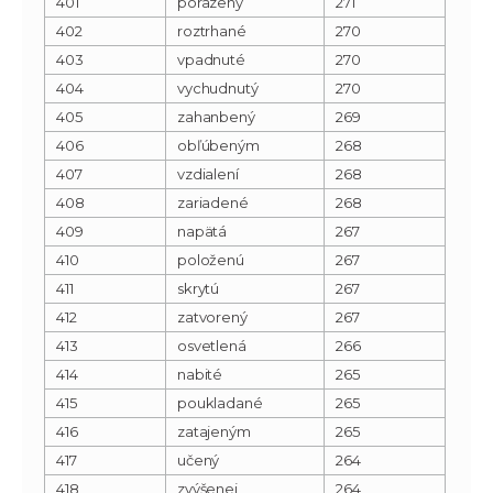
401
porazený
271
402
roztrhané
270
403
vpadnuté
270
404
vychudnutý
270
405
zahanbený
269
406
obľúbeným
268
407
vzdialení
268
408
zariadené
268
409
napätá
267
410
položenú
267
411
skrytú
267
412
zatvorený
267
413
osvetlená
266
414
nabité
265
415
poukladané
265
416
zatajeným
265
417
učený
264
418
zvýšenej
264