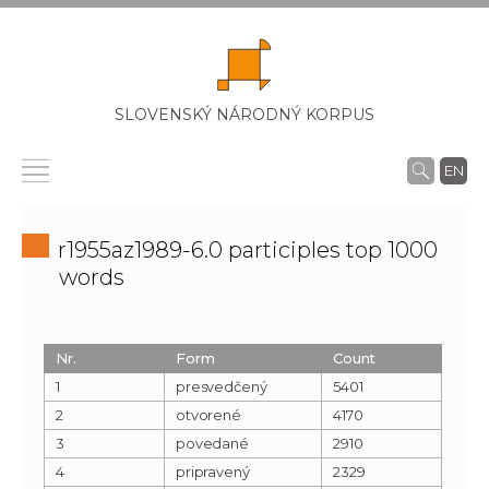
SLOVENSKÝ NÁRODNÝ KORPUS
EN
r1955az1989-6.0 participles top 1000
words
Nr.
Form
Count
1
presvedčený
5401
2
otvorené
4170
3
povedané
2910
4
pripravený
2329