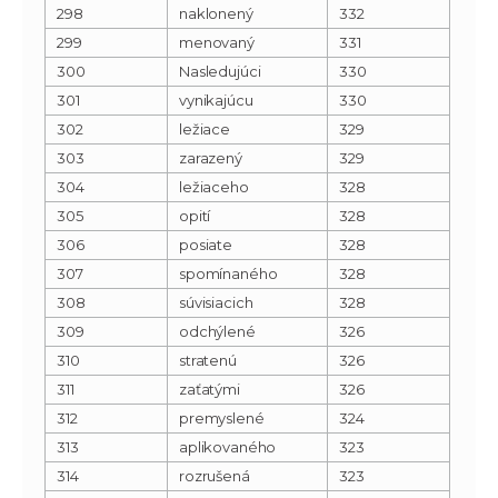
298
naklonený
332
299
menovaný
331
300
Nasledujúci
330
301
vynikajúcu
330
302
ležiace
329
303
zarazený
329
304
ležiaceho
328
305
opití
328
306
posiate
328
307
spomínaného
328
308
súvisiacich
328
309
odchýlené
326
310
stratenú
326
311
zaťatými
326
312
premyslené
324
313
aplikovaného
323
314
rozrušená
323