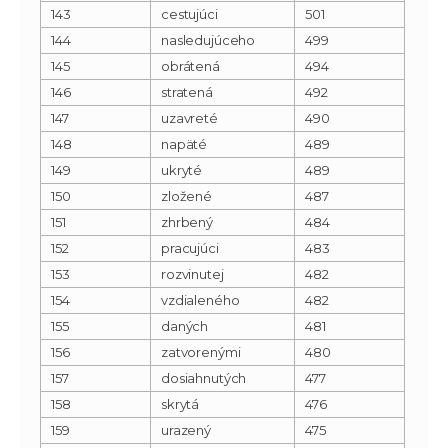
143
cestujúci
501
144
nasledujúceho
499
145
obrátená
494
146
stratená
492
147
uzavreté
490
148
napäté
489
149
ukryté
489
150
zložené
487
151
zhrbený
484
152
pracujúci
483
153
rozvinutej
482
154
vzdialeného
482
155
daných
481
156
zatvorenými
480
157
dosiahnutých
477
158
skrytá
476
159
urazený
475