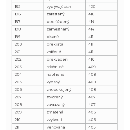
195
vyplývajúcich
420
196
zarastený
418
197
podráždený
414
198
zamestnaný
414
199
písané
411
200
prekliata
411
201
zničené
411
202
prekvapení
410
203
stiahnuté
409
204
naplnené
408
205
vydaný
408
206
znepokojený
408
207
stvorený
407
208
zaviazaný
407
209
zmätená
406
210
zvyknutí
406
211
venovaná
405