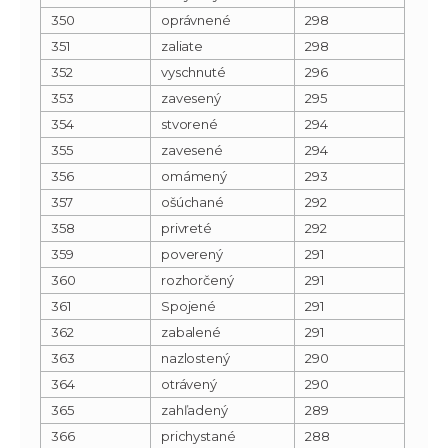
350
oprávnené
298
351
zaliate
298
352
vyschnuté
296
353
zavesený
295
354
stvorené
294
355
zavesené
294
356
omámený
293
357
ošúchané
292
358
privreté
292
359
poverený
291
360
rozhorčený
291
361
Spojené
291
362
zabalené
291
363
nazlostený
290
364
otrávený
290
365
zahľadený
289
366
prichystané
288