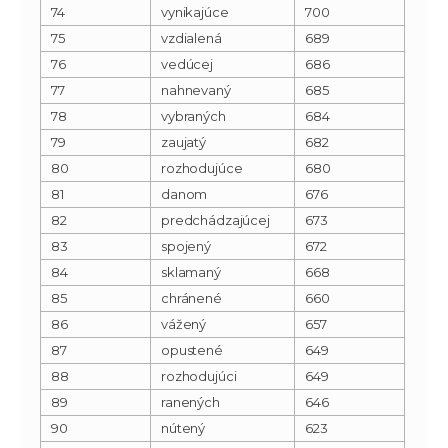
74
vynikajúce
700
75
vzdialená
689
76
vedúcej
686
77
nahnevaný
685
78
vybraných
684
79
zaujatý
682
80
rozhodujúce
680
81
danom
676
82
predchádzajúcej
673
83
spojený
672
84
sklamaný
668
85
chránené
660
86
vážený
657
87
opustené
649
88
rozhodujúci
649
89
ranených
646
90
nútený
623