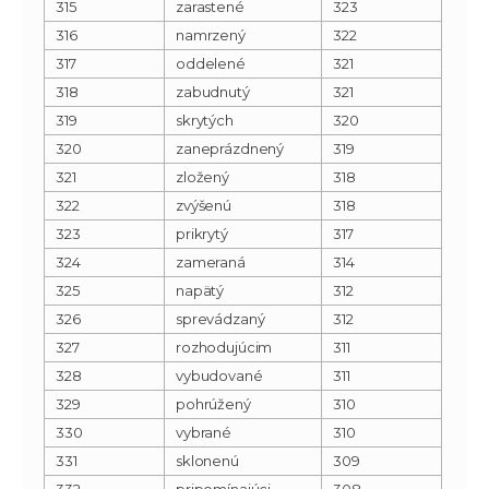
315
zarastené
323
316
namrzený
322
317
oddelené
321
318
zabudnutý
321
319
skrytých
320
320
zaneprázdnený
319
321
zložený
318
322
zvýšenú
318
323
prikrytý
317
324
zameraná
314
325
napätý
312
326
sprevádzaný
312
327
rozhodujúcim
311
328
vybudované
311
329
pohrúžený
310
330
vybrané
310
331
sklonenú
309
332
pripomínajúci
308