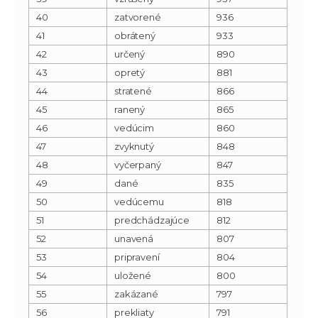
40
zatvorené
936
41
obrátený
933
42
určený
890
43
opretý
881
44
stratené
866
45
ranený
865
46
vedúcim
860
47
zvyknutý
848
48
vyčerpaný
847
49
dané
835
50
vedúcemu
818
51
predchádzajúce
812
52
unavená
807
53
pripravení
804
54
uložené
800
55
zakázané
797
56
prekliaty
791