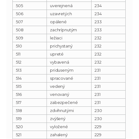
505
uverejnená
234
506
uzavretých
234
507
opálené
233
508
zachrípnutým
233
509
ležiaci
232
510
prichystaný
232
511
upreté
232
512
vybavená
232
513
priduseným
231
514
spracované
231
515
vedený
231
516
venovaný
231
517
zabezpečené
231
518
zdvihnutými
230
519
zvýšený
230
520
vyložené
229
521
zahalený
229