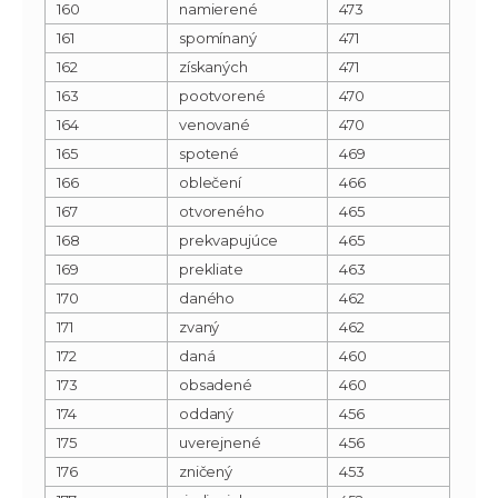
160
namierené
473
161
spomínaný
471
162
získaných
471
163
pootvorené
470
164
venované
470
165
spotené
469
166
oblečení
466
167
otvoreného
465
168
prekvapujúce
465
169
prekliate
463
170
daného
462
171
zvaný
462
172
daná
460
173
obsadené
460
174
oddaný
456
175
uverejnené
456
176
zničený
453