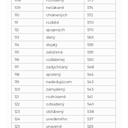
109
nečakané
574
110
chránených
572
111
rozbité
570
112
spojených
570
113
daný
563
114
dojatý
559
115
založená
559
116
vzdialenej
550
117
zadychčaný
548
118
spotený
544
119
nasledujúcom
543
120
zamyslený
543
121
roztrúsené
541
122
odsúdený
540
123
obľúbený
538
124
uvedeného
537
125
unavené
529