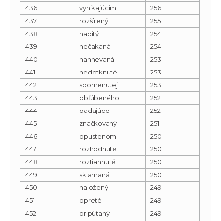
436
vynikajúcim
256
437
rozšírený
255
438
nabitý
254
439
nečakaná
254
440
nahnevaná
253
441
nedotknuté
253
442
spomenutej
253
443
obľúbeného
252
444
padajúce
252
445
značkovaný
251
446
opustenom
250
447
rozhodnuté
250
448
roztiahnuté
250
449
sklamaná
250
450
naložený
249
451
opreté
249
452
pripútaný
249