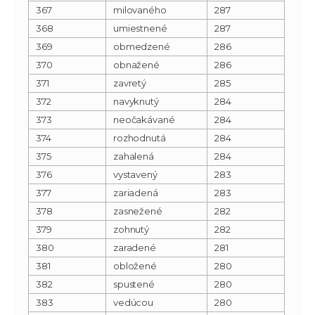
367
milovaného
287
368
umiestnené
287
369
obmedzené
286
370
obnažené
286
371
zavretý
285
372
navyknutý
284
373
neočakávané
284
374
rozhodnutá
284
375
zahalená
284
376
vystavený
283
377
zariadená
283
378
zasnežené
282
379
zohnutý
282
380
zaradené
281
381
obložené
280
382
spustené
280
383
vedúcou
280