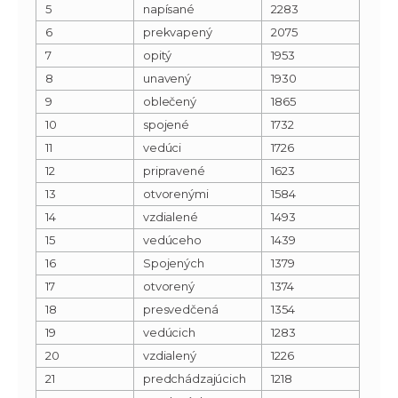
5
napísané
2283
6
prekvapený
2075
7
opitý
1953
8
unavený
1930
9
oblečený
1865
10
spojené
1732
11
vedúci
1726
12
pripravené
1623
13
otvorenými
1584
14
vzdialené
1493
15
vedúceho
1439
16
Spojených
1379
17
otvorený
1374
18
presvedčená
1354
19
vedúcich
1283
20
vzdialený
1226
21
predchádzajúcich
1218