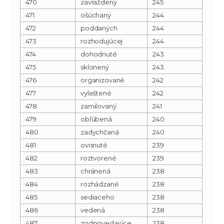
470
zavraždený
245
471
ošúchaný
244
472
poddaných
244
473
rozhodujúcej
244
474
dohodnuté
243
475
sklonený
243
476
organizované
242
477
vyleštené
242
478
zamilovaný
241
479
obľúbená
240
480
zadychčaná
240
481
ovisnuté
239
482
roztvorené
239
483
chránená
238
484
rozhádzané
238
485
sediaceho
238
486
vedená
238
487
zodpovedajúce
238