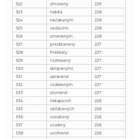
522
zhrozený
229
523
nabitá
228
524
nečakaným
228
525
vedúcimi
228
526
zmeneným
228
527
predstavený
227
528
Prekliaty
227
529
roztrasený
227
530
sklopenými
227
531
upravená
227
532
vzdialeným
227
533
zlomené
227
534
čakajúcich
226
535
obľúbených
226
536
označený
226
537
ucelený
226
538
uvoľnené
226