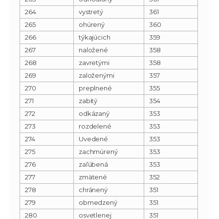
264
vystretý
361
265
ohúrený
360
266
týkajúcich
359
267
naložené
358
268
zavretými
358
269
založenými
357
270
preplnené
355
271
zabitý
354
272
odkázaný
353
273
rozdelené
353
274
Uvedené
353
275
zachmúrený
353
276
zaľúbená
353
277
zmätené
352
278
chránený
351
279
obmedzený
351
280
osvetlenej
351