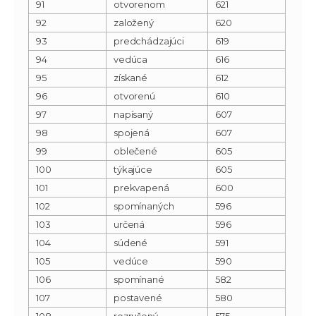
91
otvorenom
621
92
založený
620
93
predchádzajúci
619
94
vedúca
616
95
získané
612
96
otvorenú
610
97
napísaný
607
98
spojená
607
99
oblečené
605
100
týkajúce
605
101
prekvapená
600
102
spomínaných
596
103
určená
596
104
súdené
591
105
vedúce
590
106
spomínané
582
107
postavené
580
108
rozrušený
575