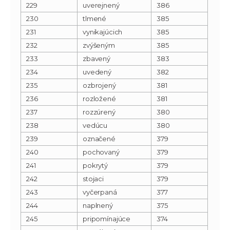
229
uverejnený
386
230
tlmené
385
231
vynikajúcich
385
232
zvýšeným
385
233
zbavený
383
234
uvedený
382
235
ozbrojený
381
236
rozložené
381
237
rozzúrený
380
238
vedúcu
380
239
označené
379
240
pochovaný
379
241
pokrytý
379
242
stojaci
379
243
vyčerpaná
377
244
naplnený
375
245
pripomínajúce
374