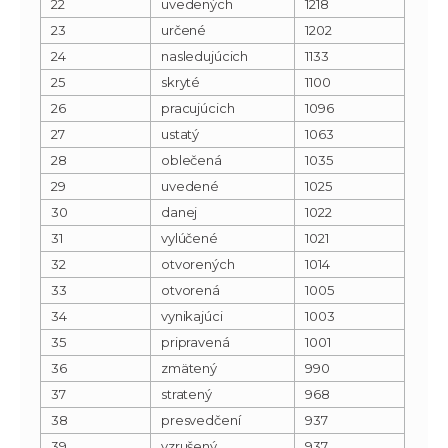
22
uvedených
1218
23
určené
1202
24
nasledujúcich
1133
25
skryté
1100
26
pracujúcich
1096
27
ustatý
1063
28
oblečená
1035
29
uvedené
1025
30
danej
1022
31
vylúčené
1021
32
otvorených
1014
33
otvorená
1005
34
vynikajúci
1003
35
pripravená
1001
36
zmätený
990
37
stratený
968
38
presvedčení
937
39
vzrušený
937