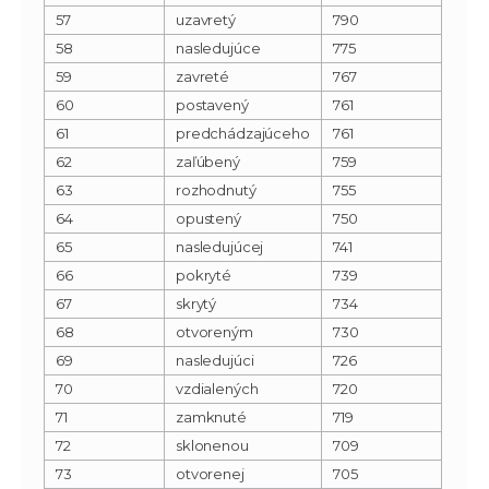
57
uzavretý
790
58
nasledujúce
775
59
zavreté
767
60
postavený
761
61
predchádzajúceho
761
62
zaľúbený
759
63
rozhodnutý
755
64
opustený
750
65
nasledujúcej
741
66
pokryté
739
67
skrytý
734
68
otvoreným
730
69
nasledujúci
726
70
vzdialených
720
71
zamknuté
719
72
sklonenou
709
73
otvorenej
705