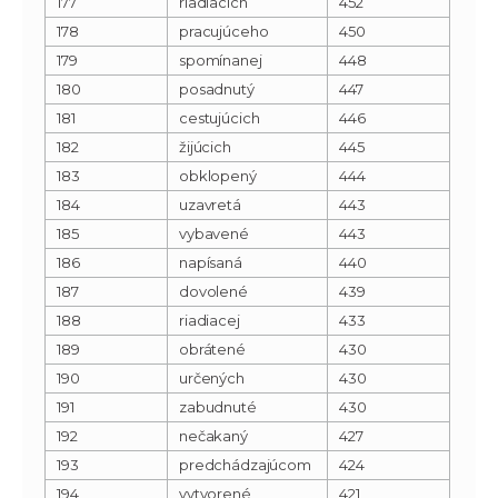
177
riadiacich
452
178
pracujúceho
450
179
spomínanej
448
180
posadnutý
447
181
cestujúcich
446
182
žijúcich
445
183
obklopený
444
184
uzavretá
443
185
vybavené
443
186
napísaná
440
187
dovolené
439
188
riadiacej
433
189
obrátené
430
190
určených
430
191
zabudnuté
430
192
nečakaný
427
193
predchádzajúcom
424
194
vytvorené
421