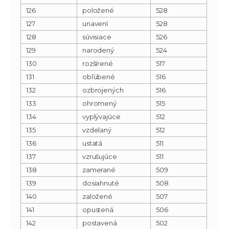
126
položené
528
127
unavení
528
128
súvisiace
526
129
narodený
524
130
rozšírené
517
131
obľúbené
516
132
ozbrojených
516
133
ohromený
515
134
vyplývajúce
512
135
vzdelaný
512
136
ustatá
511
137
vzrušujúce
511
138
zamerané
509
139
dosiahnuté
508
140
založené
507
141
opustená
506
142
postavená
502