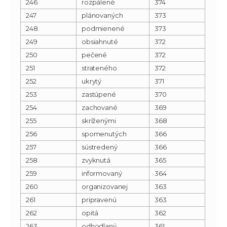
246
rozpálené
374
247
plánovaných
373
248
podmienené
373
249
obsiahnuté
372
250
pečené
372
251
strateného
372
252
ukrytý
371
253
zastúpené
370
254
zachované
369
255
skríženými
368
256
spomenutých
366
257
sústredený
366
258
zvyknutá
365
259
informovaný
364
260
organizovanej
363
261
pripravenú
363
262
opitá
362
263
odhodlaný
361