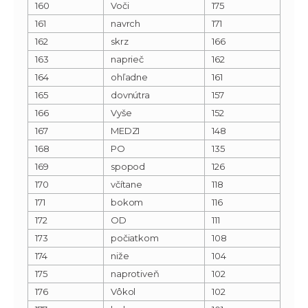
160
Voči
175
161
navrch
171
162
skrz
166
163
naprieč
162
164
ohľadne
161
165
dovnútra
157
166
Vyše
152
167
MEDZI
148
168
PO
135
169
spopod
126
170
včítane
118
171
bokom
116
172
OD
111
173
počiatkom
108
174
niže
104
175
naprotiveň
102
176
Vôkol
102