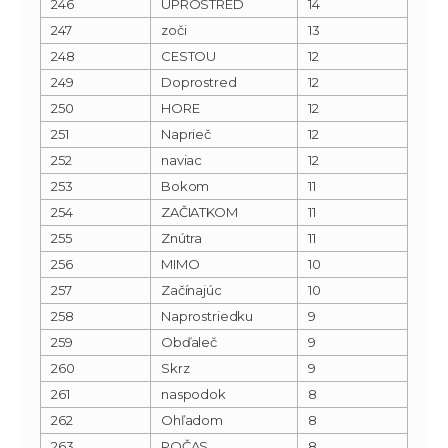
246
UPROSTRED
14
247
zoči
13
248
CESTOU
12
249
Doprostred
12
250
HORE
12
251
Naprieč
12
252
naviac
12
253
Bokom
11
254
ZAČIATKOM
11
255
Znútra
11
256
MIMO
10
257
Začínajúc
10
258
Naprostriedku
9
259
Obďaleč
9
260
Skrz
9
261
naspodok
8
262
Ohľadom
8
263
POČAS
8