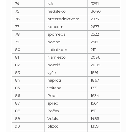
74
NA
3291
75
neďaleko
3040
76
prostredníctvom
2937
77
koncom
2677
78
spomedzi
2522
79
popod
2519
80
začiatkom
2111
81
Namiesto
2036
82
pozdĺž
2009
83
vyše
1891
84
naproti
1867
85
vrátane
1731
86
Popri
1634
87
spred
1564
88
Počas
1511
89
Vďaka
1485
90
blízko
1359