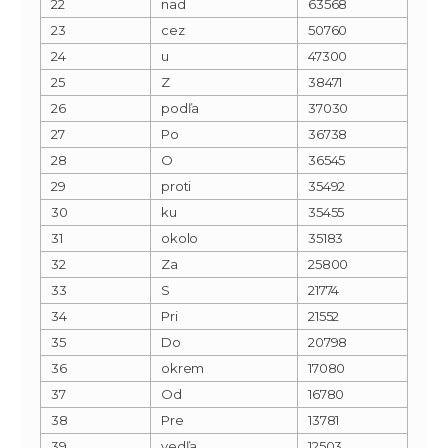
22
nad
63568
23
cez
50760
24
u
47300
25
Z
38471
26
podľa
37030
27
Po
36738
28
O
36545
29
proti
35492
30
ku
35455
31
okolo
35183
32
Za
25800
33
S
21774
34
Pri
21552
35
Do
20798
36
okrem
17080
37
Od
16780
38
Pre
13781
39
vedľa
12503