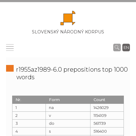
SLOVENSKÝ NÁRODNÝ KORPUS
EN
r1955az1989-6.0 prepositions top 1000
words
Nr.
Form
Count
1
na
1426029
2
v
1154109
3
do
561739
4
s
516400