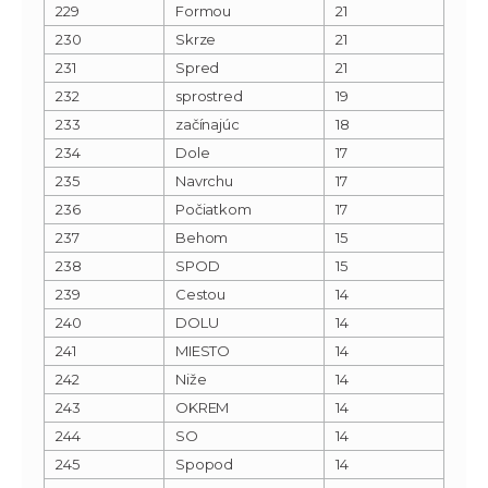
229
Formou
21
230
Skrze
21
231
Spred
21
232
sprostred
19
233
začínajúc
18
234
Dole
17
235
Navrchu
17
236
Počiatkom
17
237
Behom
15
238
SPOD
15
239
Cestou
14
240
DOLU
14
241
MIESTO
14
242
Niže
14
243
OKREM
14
244
SO
14
245
Spopod
14