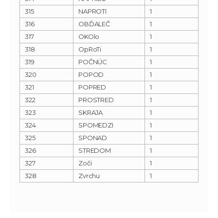
315
NAPROTI
1
316
OBĎALEČ
1
317
OKOlo
1
318
OpRoTi
1
319
POČNÚC
1
320
POPOD
1
321
POPRED
1
322
PROSTRED
1
323
SKRAJA
1
324
SPOMEDZI
1
325
SPONAD
1
326
STREDOM
1
327
Zoči
1
328
Zvrchu
1