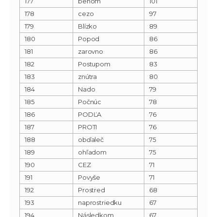
177
behom
101
178
cezo
97
179
Blízko
89
180
Popod
86
181
zarovno
86
182
Postupom
83
183
znútra
80
184
Nado
79
185
Počnúc
78
186
PODĽA
76
187
PROTI
76
188
obďaleč
75
189
ohľadom
75
190
CEZ
71
191
Povyše
71
192
Prostred
68
193
naprostriedku
67
194
Následkom
67