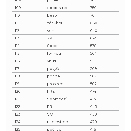
109
doprostred
750
110
bezo
704
111
zásluhou
660
112
von
640
113
ZA
624
114
Spod
578
115
formou
564
116
vnútri
515
117
povyše
509
118
poniže
502
119
prostred
502
120
PRE
474
121
Spomedzi
457
122
PRI
445
123
VO
439
124
naprostred
420
125
počnúc
416