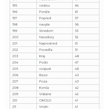
195
cestou
64
196
Poniže
61
197
Popred
57
198
navyše
56
199
Stredom
53
200
Navzdory
52
201
Naprostred
51
202
Povedľa
51
203
Kraj
48
204
Podo
47
205
vospust
46
206
Bezo
43
207
Poza
43
208
Konča
42
209
Vrátane
42
210
OKOLO
41
211
Vnútri
41