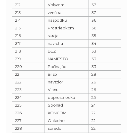
212
Vplyvom
37
213
zvnútra
37
214
naspodku
36
215
Prostriedkom
36
216
skraja
35
217
navrchu
34
218
BEZ
33
219
NAMIESTO
33
220
Počínajúc
33
221
Blízo
28
222
navzdor
26
223
Vinou
26
224
doprostriedka
25
225
Sponad
24
226
KONCOM
22
227
Ohľadne
22
228
spredo
22