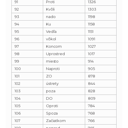
91
Proti
1326
92
Kvôli
1303
93
nado
1198
94
Ku
1158
95
Vedľa
1151
96
vôkol
1091
97
Koncom
1027
98
Uprostred
1017
99
miesto
914
100
Naproti
905
101
ZO
878
102
ústrety
844
103
poza
828
104
DO
809
105
Oproti
784
106
Spoza
768
107
Začiatkom
766
108
popred
765