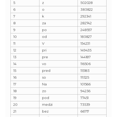
5
z
502028
6
o
383822
7
k
292341
8
za
282742
9
po
248557
10
od
183827
11
V
154231
12
pri
149435
13
pre
144187
14
vo
116506
15
pred
115183
16
so
111325
17
Na
101566
18
zo
94236
19
pod
77451
20
medzi
73539
21
bez
66717