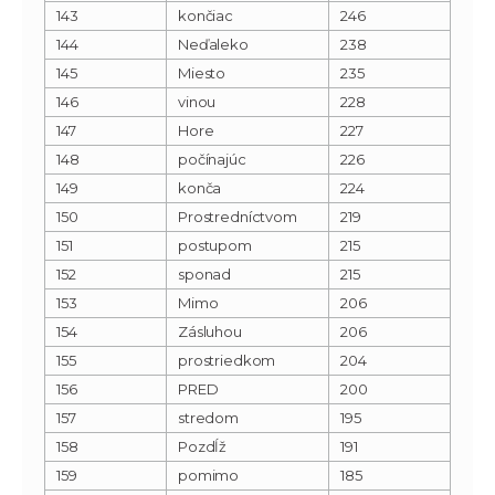
143
končiac
246
144
Neďaleko
238
145
Miesto
235
146
vinou
228
147
Hore
227
148
počínajúc
226
149
konča
224
150
Prostredníctvom
219
151
postupom
215
152
sponad
215
153
Mimo
206
154
Zásluhou
206
155
prostriedkom
204
156
PRED
200
157
stredom
195
158
Pozdĺž
191
159
pomimo
185