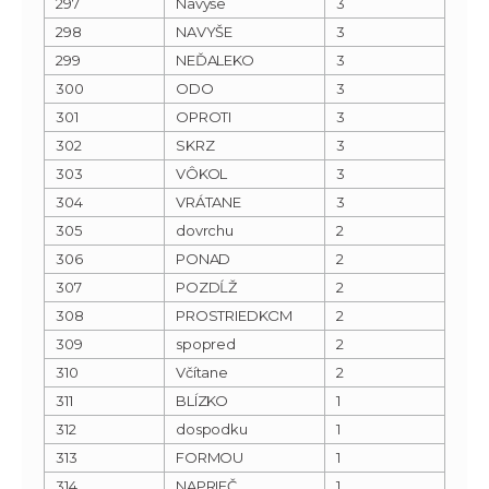
297
Navyše
3
298
NAVYŠE
3
299
NEĎALEKO
3
300
ODO
3
301
OPROTI
3
302
SKRZ
3
303
VÔKOL
3
304
VRÁTANE
3
305
dovrchu
2
306
PONAD
2
307
POZDĹŽ
2
308
PROSTRIEDKOM
2
309
spopred
2
310
Včítane
2
311
BLÍZKO
1
312
dospodku
1
313
FORMOU
1
314
NAPRIEČ
1