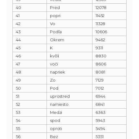
40
Pred
12078
41
popri
11452
42
Vo
11328
43
Podľa
10606
44
Okrem
9462
45
K
9311
46
kvôli
8830
47
voči
8606
48
napriek
8081
49
Zo
7129
50
Pod
7012
51
uprostred
6944
52
namiesto
6841
53
Medzi
6363
54
spod
5943
55
oproti
5494
56
Bez
5351