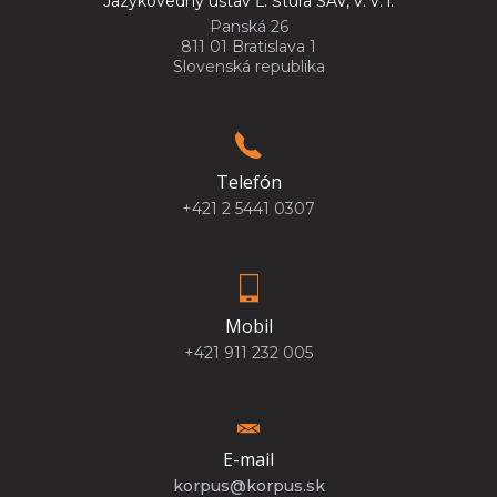
Jazykovedný ústav Ľ. Štúra SAV, v. v. i.
Panská 26
811 01 Bratislava 1
Slovenská republika
Telefón
+421 2 5441 0307
Mobil
+421 911 232 005
E-mail
korpus@korpus.sk