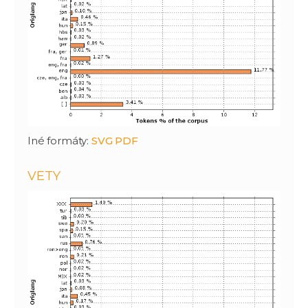
Iné formáty:
SVG
PDF
VETY