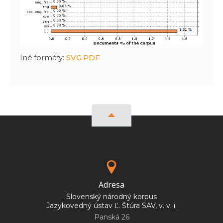
Iné formáty:
SVG
PDF
Adresa
Slovenský národný korpus
Jazykovedný ústav Ľ. Štúra SAV, v. v. i.
Panská 26