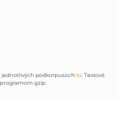
v v jednotlivých podkorpusoch
tu
. Textové
 programom gzip.