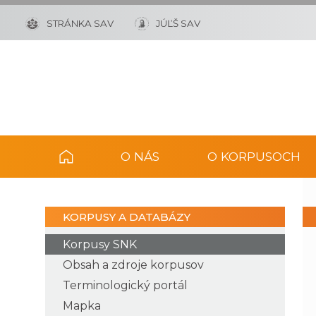
STRÁNKA SAV
JÚĽŠ SAV
O NÁS
O KORPUSOCH
KORPUSY A DATABÁZY
Korpusy SNK
Obsah a zdroje korpusov
Terminologický portál
Mapka