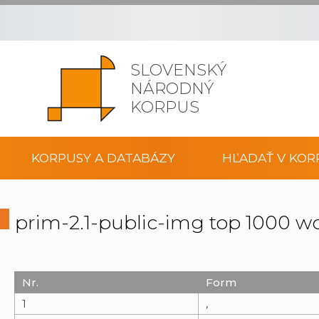
SLOVENSKÝ
NÁRODNÝ
KORPUS
KORPUSY A DATABÁZY
HĽADAŤ V KOR
prim-2.1-public-img top 1000 w
Nr.
Form
1
,