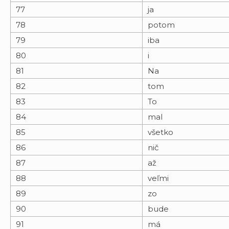
77
ja
78
potom
79
iba
80
i
81
Na
82
tom
83
To
84
mal
85
všetko
86
nič
87
až
88
veľmi
89
zo
90
bude
91
má