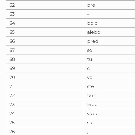
62
pre
63
–
64
bolo
65
alebo
66
pred
67
so
68
tu
69
či
70
vo
71
ste
72
tam
73
lebo
74
však
75
sú
76
;