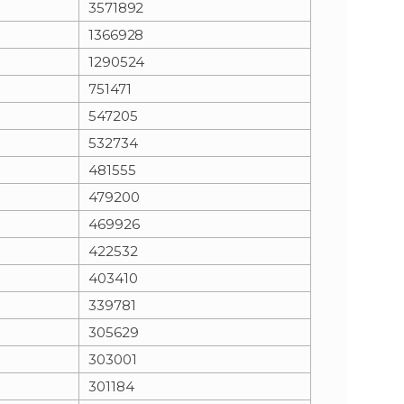
3571892
1366928
n
e
1290524
i
x
751471
547205
e
t
532734
481555
479200
469926
422532
403410
339781
305629
303001
301184