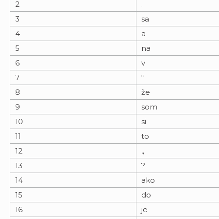
2
.
3
sa
4
a
5
na
6
v
7
“
8
že
9
som
10
si
11
to
12
„
13
?
14
ako
15
do
16
je