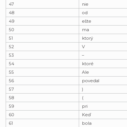
47
nie
48
od
49
ešte
50
ma
51
ktorý
52
V
53
–
54
ktoré
55
Ale
56
povedal
57
)
58
(
59
pri
60
Keď
61
bola