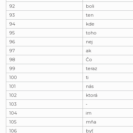
92
boli
93
ten
94
kde
95
toho
96
nej
97
ak
98
Čo
99
teraz
100
ti
101
nás
102
ktorá
103
‐
104
im
105
mňa
106
byť