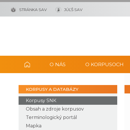
STRÁNKA SAV
JÚĽŠ SAV
O NÁS
O KORPUSOCH
KORPUSY A DATABÁZY
Korpusy SNK
Obsah a zdroje korpusov
Terminologický portál
Mapka