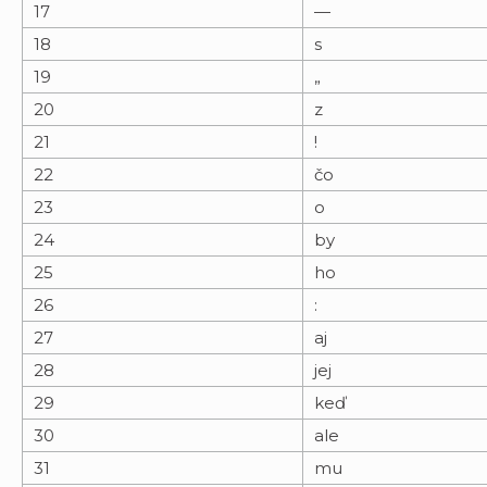
17
—
18
s
19
„
20
z
21
!
22
čo
23
o
24
by
25
ho
26
:
27
aj
28
jej
29
keď
30
ale
31
mu