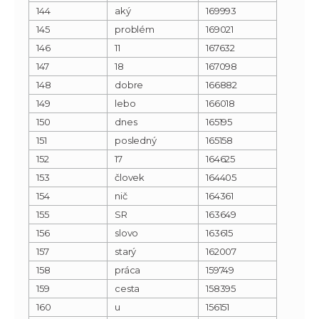
144
aký
169993
145
problém
169021
146
11
167632
147
18
167098
148
dobre
166882
149
lebo
166018
150
dnes
165195
151
posledný
165158
152
17
164625
153
človek
164405
154
nič
164361
155
SR
163649
156
slovo
163615
157
starý
162007
158
práca
159749
159
cesta
158395
160
u
156151