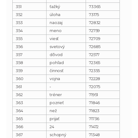
351
ťažký
73365
352
úloha
73175
353
naozaj
72832
354
meno
72759
355
viesť
72709
356
svetový
72685
357
dôvod
72577
358
pohľad
72365
359
činnosť
72355
360
vojna
72228
361
‐
72075
362
tréner
71951
363
pozrieť
71846
364
než
71823
365
prijať
71736
366
24
71472
367
schopný
71348