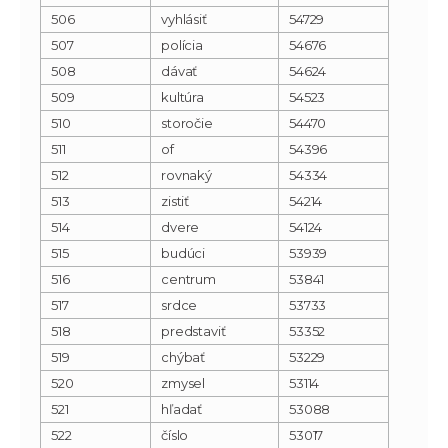
506
vyhlásiť
54729
507
polícia
54676
508
dávať
54624
509
kultúra
54523
510
storočie
54470
511
of
54396
512
rovnaký
54334
513
zistiť
54214
514
dvere
54124
515
budúci
53939
516
centrum
53841
517
srdce
53733
518
predstaviť
53352
519
chýbať
53229
520
zmysel
53114
521
hľadať
53088
522
číslo
53017