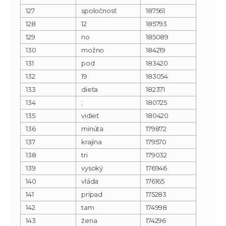
127
spoločnosť
187561
128
12
185793
129
no
185089
130
možno
184219
131
pod
183420
132
19
183054
133
dieťa
182371
134
;
180725
135
vidieť
180420
136
minúta
179872
137
krajina
179570
138
tri
179032
139
vysoký
176946
140
vláda
176165
141
prípad
175283
142
tam
174998
143
žena
174296