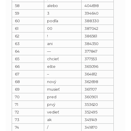
58
alebo
404698
59
3
394640
60
podľa
388330
61
00
387042
62
!
386561
63
ani
384350
64
—
377847
65
chcieť
377553
66
ešte
365096
67
–
364812
68
nový
362698
69
musieť
361707
70
pred
360901
71
prvý
353620
72
vedieť
352495
73
ak
349149
74
/
341870