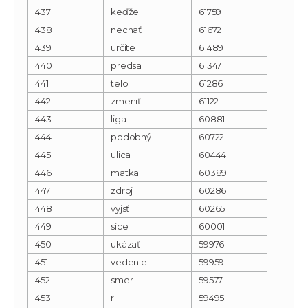
437
keďže
61759
438
nechať
61672
439
určite
61489
440
predsa
61347
441
telo
61286
442
zmeniť
61122
443
liga
60881
444
podobný
60722
445
ulica
60444
446
matka
60389
447
zdroj
60286
448
vyjsť
60265
449
síce
60001
450
ukázať
59976
451
vedenie
59959
452
smer
59577
453
r
59495