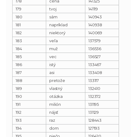
178
cena
141325
179
tvoj
141119
180
sám
140943
181
napríklad
140938
182
niektorý
140069
183
veľa
137579
184
muž
136536
185
vec
136527
186
istý
133467
187
asi
133408
188
pretože
133117
189
vlastný
132410
190
otázka
132372
191
milión
131195
192
nájsť
131129
193
raz
128443
194
dom
127193
195
niečo
126420