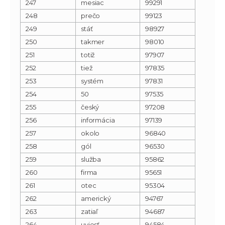
247
mesiac
99291
248
prečo
99123
249
stáť
98927
250
takmer
98010
251
totiž
97907
252
tiež
97835
253
systém
97831
254
50
97535
255
český
97208
256
informácia
97139
257
okolo
96840
258
gól
96530
259
služba
95862
260
firma
95651
261
otec
95304
262
americký
94767
263
zatiaľ
94687
264
uviesť
94584