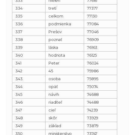
333
nielen
77616
334
tretí
77377
335
celkom
77130
336
podmienka
77084
337
Prešov
77046
338
poznať
76909
339
láska
76163
340
hodnota
76125
341
Peter
76024
342
45
75986
343
osoba
75895
344
opäť
75074
345
návrh
74688
346
riaditeľ
74488
347
cieľ
74239
348
skôr
73929
349
základ
73879
350
ministerstvo
73747