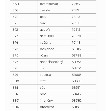
368
potrebovať
71263
369
bývalý
71187
370
pes
71043
371
tvár
70918
372
aspoň
70915
373
tisíc`1000
70520
374
väčšina
70148
375
dokonca
69816
376
rôzny
69788
377
medzinárodný
68953
378
zlý
68704
379
sobota
68663
380
cítiť
68598
381
súd
68591
382
noc
68416
383
finančný
68382
384
pracovať
68150