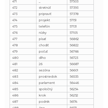
471
_
57503
472
stretnúť
57393
473
pripraviť
57378
474
projekt
57151
475
telefón
57131
476
nízky
57105
477
písať
56862
478
chodiť
56822
479
počuť
56766
480
dlho
56723
481
26
56687
482
sezóna
56601
483
prostriedok
56535
484
parlament
56446
485
spoločný
56254
486
krok
56252
487
podnik
56174
488
áno
56171