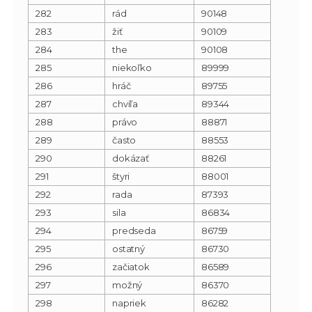
282
rád
90148
283
žiť
90109
284
the
90108
285
niekoľko
89999
286
hráč
89755
287
chvíľa
89344
288
právo
88871
289
často
88553
290
dokázať
88261
291
štyri
88001
292
rada
87393
293
sila
86834
294
predseda
86759
295
ostatný
86730
296
začiatok
86589
297
možný
86370
298
napriek
86282