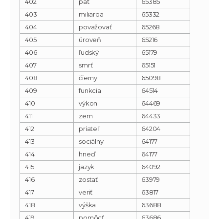
402
päť
65385
403
miliarda
65332
404
považovať
65268
405
úroveň
65216
406
ľudský
65179
407
smrť
65151
408
čierny
65098
409
funkcia
64514
410
výkon
64469
411
zem
64433
412
priateľ
64204
413
sociálny
64177
414
hneď
64177
415
jazyk
64092
416
zostať
63979
417
veriť
63817
418
výška
63688
419
pomôcť
63686