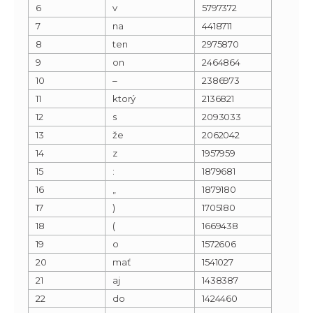
6
v
5797372
7
na
4418711
8
ten
2975870
9
on
2464864
10
–
2386973
11
ktorý
2136821
12
s
2093033
13
že
2062042
14
z
1957959
15
:
1879681
16
„
1879180
17
)
1705180
18
(
1669438
19
o
1572606
20
mať
1541027
21
aj
1438387
22
do
1424460