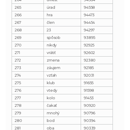
265
úrad
94558
266
hra
94473
267
člen
94454
268
23
94297
269
spôsob
93895
270
nikdy
92925
271
vrátiť
92602
272
zmena
92380
273
záujem
92185
274
vzťah
92031
275
klub
91655
276
vtedy
91598
277
kolo
91453
278
čakať
90920
279
mnohý
90796
280
bod
90394
281
oba
90339