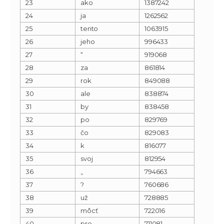
23
ako
1387242
24
ja
1262562
25
tento
1063915
26
jeho
996433
27
“
919068
28
za
861814
29
rok
849088
30
ale
838874
31
by
838458
32
po
829769
33
čo
829083
34
k
816077
35
svoj
812954
36
„
794663
37
?
760686
38
už
728885
39
môcť
722016
40
pre
711081