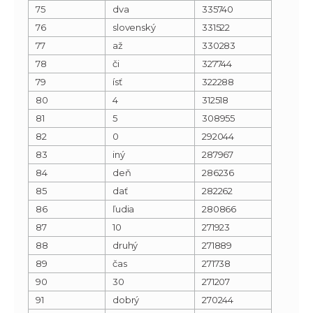
75
dva
335740
76
slovenský
331522
77
až
330283
78
či
327744
79
ísť
322288
80
4
312518
81
5
308955
82
0
292044
83
iný
287967
84
deň
286236
85
dať
282262
86
ľudia
280866
87
10
271923
88
druhý
271889
89
čas
271738
90
30
271207
91
dobrý
270244