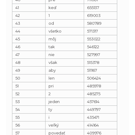
41
keď
655137
42
1
619003
43
od
580789
44
všetko
571317
45
môj
553022
46
tak
546122
47
nie
527997
48
však
515378
49
aby
511167
50
len
506424
51
pri
485978
52
2
485275
53
jeden
457614
54
ty
449797
55
i
435471
56
veľký
414164
57
povedať
409976