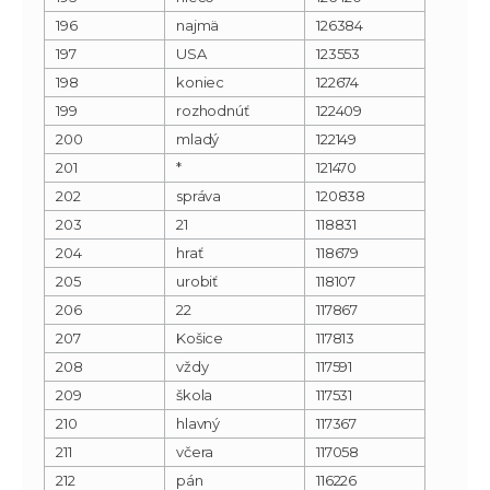
196
najmä
126384
197
USA
123553
198
koniec
122674
199
rozhodnúť
122409
200
mladý
122149
201
*
121470
202
správa
120838
203
21
118831
204
hrať
118679
205
urobiť
118107
206
22
117867
207
Košice
117813
208
vždy
117591
209
škola
117531
210
hlavný
117367
211
včera
117058
212
pán
116226