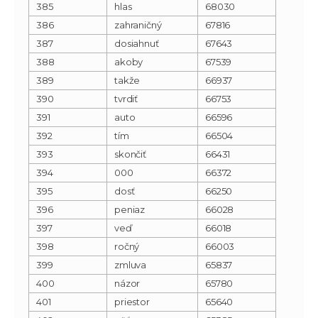
385
hlas
68030
386
zahraničný
67816
387
dosiahnuť
67643
388
akoby
67539
389
takže
66937
390
tvrdiť
66753
391
auto
66596
392
tím
66504
393
skončiť
66431
394
000
66372
395
dosť
66250
396
peniaz
66028
397
veď
66018
398
ročný
66003
399
zmluva
65837
400
názor
65780
401
priestor
65640