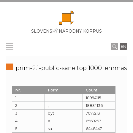
SLOVENSKÝ NÁRODNÝ KORPUS
EN
prim-2.1-public-sane top 1000 lemmas
Nr.
Form
Count
1
.
18994115
2
,
18834136
3
byť
7077213
4
a
6569257
5
sa
6448447