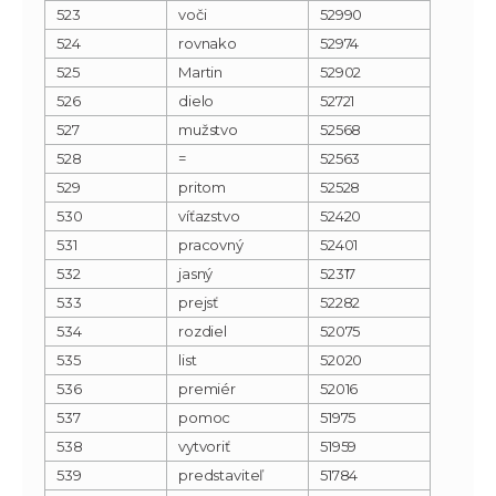
523
voči
52990
524
rovnako
52974
525
Martin
52902
526
dielo
52721
527
mužstvo
52568
528
=
52563
529
pritom
52528
530
víťazstvo
52420
531
pracovný
52401
532
jasný
52317
533
prejsť
52282
534
rozdiel
52075
535
list
52020
536
premiér
52016
537
pomoc
51975
538
vytvoriť
51959
539
predstaviteľ
51784