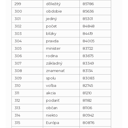
299
dôležitý
85786
300
obdobie
85636
301
jediný
85301
302
počet
84848
303
blízky
84419
304
pravda
84005
305
minister
83722
306
rodina
83675
307
základný
83349
308
znamenať
83134
309
spolu
83083
310
voľba
82745
311
akcia
81210
312
podariť
81182
313
občan
81106
314
niekto
80942
315
Európa
80876