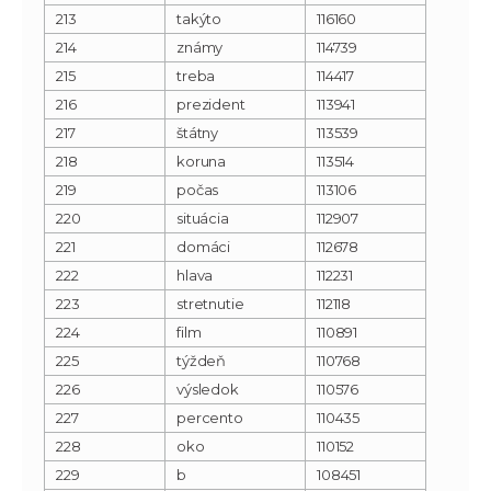
213
takýto
116160
214
známy
114739
215
treba
114417
216
prezident
113941
217
štátny
113539
218
koruna
113514
219
počas
113106
220
situácia
112907
221
domáci
112678
222
hlava
112231
223
stretnutie
112118
224
film
110891
225
týždeň
110768
226
výsledok
110576
227
percento
110435
228
oko
110152
229
b
108451