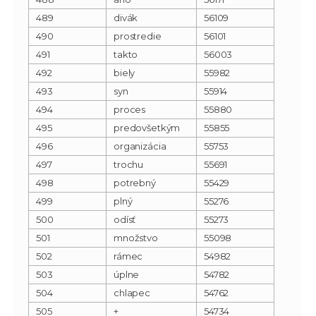
489
divák
56109
490
prostredie
56101
491
takto
56003
492
biely
55982
493
syn
55914
494
proces
55880
495
predovšetkým
55855
496
organizácia
55753
497
trochu
55691
498
potrebný
55429
499
plný
55276
500
odísť
55273
501
množstvo
55098
502
rámec
54982
503
úplne
54782
504
chlapec
54762
505
+
54734