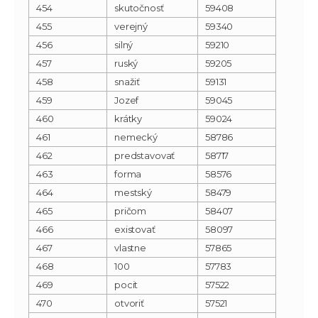
454
skutočnosť
59408
455
verejný
59340
456
silný
59210
457
ruský
59205
458
snažiť
59131
459
Jozef
59045
460
krátky
59024
461
nemecký
58786
462
predstavovať
58717
463
forma
58576
464
mestský
58479
465
pričom
58407
466
existovať
58097
467
vlastne
57865
468
100
57783
469
pocit
57522
470
otvoriť
57521