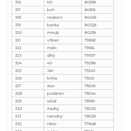
316
trh
80818
317
boh
80815
318
neskoro
80463
319
banka
80326
320
minulý
80259
321
vôbec
79882
322
málo
79614
323
dlhý
79507
324
40
79286
325
Ján
79243
326
kniha
79241
327
stav
78249
328
poslanec
78244
329
súťaž
78160
330
žiadny
78053
331
národný
78029
332
nikto
77848