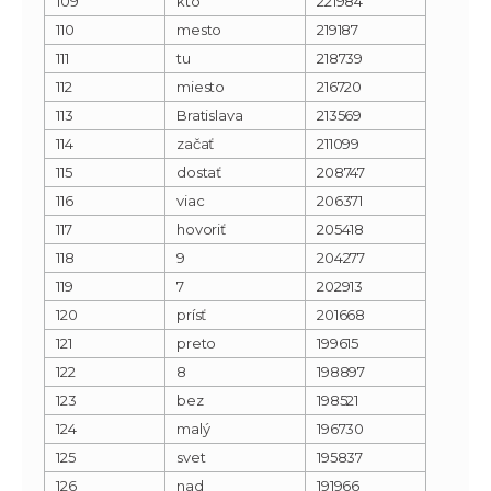
109
kto
221984
110
mesto
219187
111
tu
218739
112
miesto
216720
113
Bratislava
213569
114
začať
211099
115
dostať
208747
116
viac
206371
117
hovoriť
205418
118
9
204277
119
7
202913
120
prísť
201668
121
preto
199615
122
8
198897
123
bez
198521
124
malý
196730
125
svet
195837
126
nad
191966