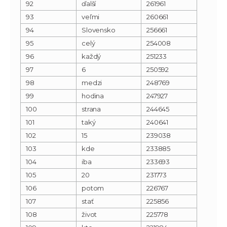
92
ďalší
261961
93
veľmi
260661
94
Slovensko
256661
95
celý
254008
96
každý
251233
97
6
250592
98
medzi
248769
99
hodina
247927
100
strana
244645
101
taký
240641
102
15
239038
103
kde
233885
104
iba
233693
105
20
231773
106
potom
226767
107
stať
225856
108
život
225778