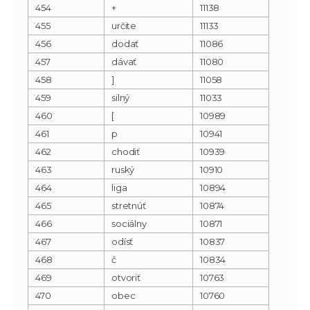
454
+
11138
455
určite
11133
456
dodať
11086
457
dávať
11080
458
]
11058
459
silný
11033
460
[
10989
461
p
10941
462
chodiť
10939
463
ruský
10910
464
liga
10894
465
stretnúť
10874
466
sociálny
10871
467
odísť
10837
468
č
10834
469
otvoriť
10763
470
obec
10760