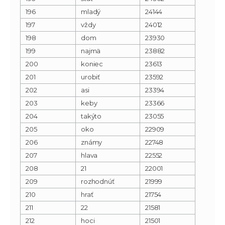
196
mladý
24144
197
vždy
24012
198
dom
23930
199
najmä
23882
200
koniec
23613
201
urobiť
23592
202
asi
23394
203
keby
23366
204
takýto
23055
205
oko
22909
206
známy
22748
207
hlava
22552
208
21
22001
209
rozhodnúť
21999
210
hrať
21754
211
22
21581
212
hoci
21501