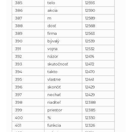
385
telo
12593
386
akcia
12590
387
m
12589
388
dosť
12568
389
firma
12563
390
bývalý
12539
391
vojna
12532
392
názor
12474
393
skutočnosť
12472
394
takto
12470
395
vlastne
12441
396
skončiť
12429
397
nechať
12429
398
riaditeľ
12388
399
priestor
12385
400
%
12350
401
funkcia
12326