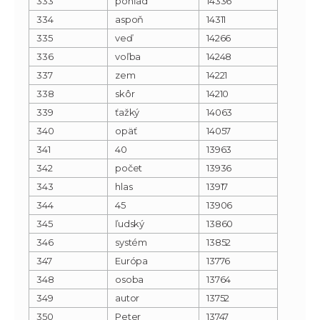
333
pohľad
14336
334
aspoň
14311
335
veď
14266
336
voľba
14248
337
zem
14221
338
skôr
14210
339
ťažký
14063
340
opäť
14057
341
40
13963
342
počet
13936
343
hlas
13917
344
45
13906
345
ľudský
13860
346
systém
13852
347
Európa
13776
348
osoba
13764
349
autor
13752
350
Peter
13747