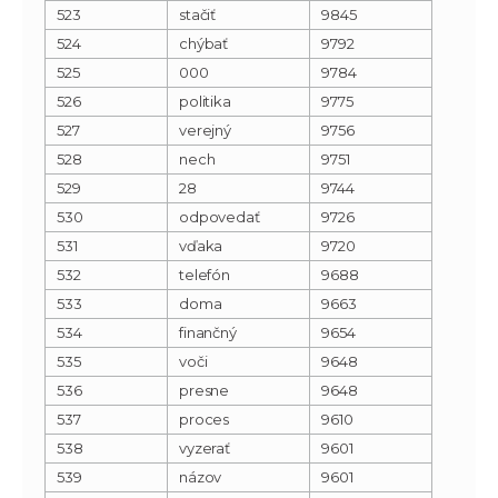
523
stačiť
9845
524
chýbať
9792
525
000
9784
526
politika
9775
527
verejný
9756
528
nech
9751
529
28
9744
530
odpovedať
9726
531
vďaka
9720
532
telefón
9688
533
doma
9663
534
finančný
9654
535
voči
9648
536
presne
9648
537
proces
9610
538
vyzerať
9601
539
názov
9601