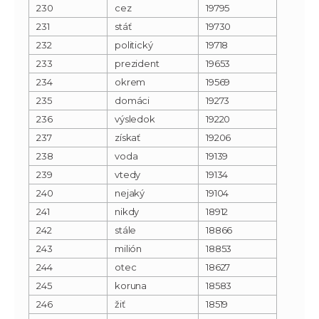
230
cez
19795
231
stáť
19730
232
politický
19718
233
prezident
19653
234
okrem
19569
235
domáci
19273
236
výsledok
19220
237
získať
19206
238
voda
19139
239
vtedy
19134
240
nejaký
19104
241
nikdy
18912
242
stále
18866
243
milión
18853
244
otec
18627
245
koruna
18583
246
žiť
18519