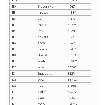
109
15
43283
110
Slovensko
42471
111
miesto
41884
112
20
41579
113
mesto
39675
114
svet
39594
115
hovoriť
39565
116
začať
39478
117
možno
39405
118
dostať
39336
119
preto
39280
120
prísť
39249
121
Bratislava
39214
122
bez
38762
123
nad
37953
124
vidieť
37374
125
viac
37157
126
malý
37076