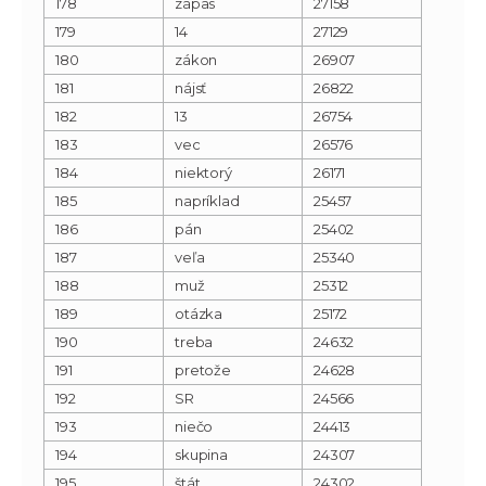
178
zápas
27158
179
14
27129
180
zákon
26907
181
nájsť
26822
182
13
26754
183
vec
26576
184
niektorý
26171
185
napríklad
25457
186
pán
25402
187
veľa
25340
188
muž
25312
189
otázka
25172
190
treba
24632
191
pretože
24628
192
SR
24566
193
niečo
24413
194
skupina
24307
195
štát
24302