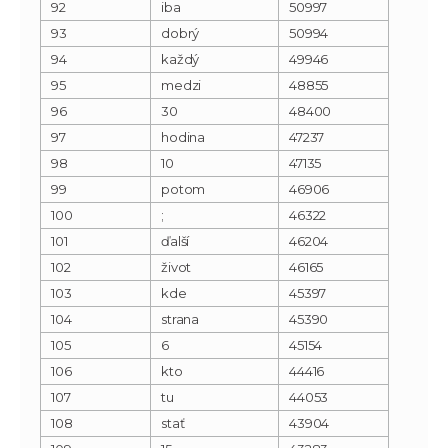
92
iba
50997
93
dobrý
50994
94
každý
49946
95
medzi
48855
96
30
48400
97
hodina
47237
98
10
47135
99
potom
46906
100
;
46322
101
ďalší
46204
102
život
46165
103
kde
45397
104
strana
45390
105
6
45154
106
kto
44416
107
tu
44053
108
stať
43904