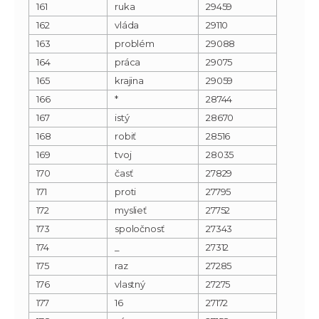
161
ruka
29459
162
vláda
29110
163
problém
29088
164
práca
29075
165
krajina
29059
166
*
28744
167
istý
28670
168
robiť
28516
169
tvoj
28035
170
časť
27829
171
proti
27795
172
myslieť
27752
173
spoločnosť
27343
174
_
27312
175
raz
27285
176
vlastný
27275
177
16
27172