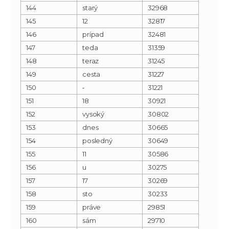
144
starý
32968
145
12
32817
146
prípad
32481
147
teda
31359
148
teraz
31245
149
cesta
31227
150
‐
31221
151
18
30921
152
vysoký
30802
153
dnes
30665
154
posledný
30649
155
11
30586
156
u
30275
157
17
30269
158
sto
30233
159
práve
29851
160
sám
29710