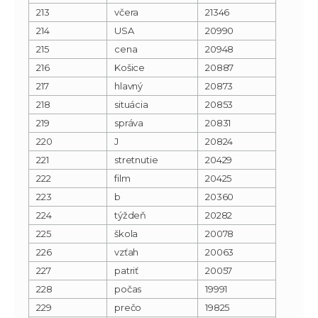
213
včera
21346
214
USA
20990
215
cena
20948
216
Košice
20887
217
hlavný
20873
218
situácia
20853
219
správa
20831
220
J
20824
221
stretnutie
20429
222
film
20425
223
b
20360
224
týždeň
20282
225
škola
20078
226
vzťah
20063
227
patriť
20057
228
počas
19991
229
prečo
19825