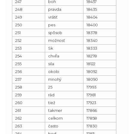
247
boh
18457
248
pravda
18435
249
vrátiť
18404
250
pes
18400
251
spôsob
18378
252
možnosť
18340
253
Sk
18333
254
chvíľa
18278
255
sila
18122
256
okolo
18092
257
mnohý
18090
258
25
17993
259
rád
17981
260
tiež
17923
261
takmer
17866
262
celkom
17858
263
často
17830
264
bod
17811