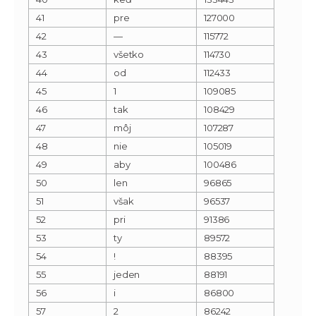
41
pre
127000
42
—
115772
43
všetko
114730
44
od
112433
45
1
109085
46
tak
108429
47
môj
107287
48
nie
105019
49
aby
100486
50
len
96865
51
však
96537
52
pri
91386
53
ty
89572
54
!
88395
55
jeden
88191
56
i
86800
57
2
86242