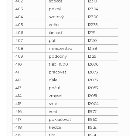
402
sobota
12310
403
pekný
12304
404
svetový
12300
405
večer
12235
406
činnosť
12191
407
päť
12150
408
ministerstvo
12138
409
podobný
12129
410
tisíc`1000
12096
411
pracovať
12073
412
ďalej
12073
413
počuť
12053
414
zmysel
12051
415
smer
12004
416
veriť
11977
417
pokračovať
11960
418
keďže
11952
419
tím
11931