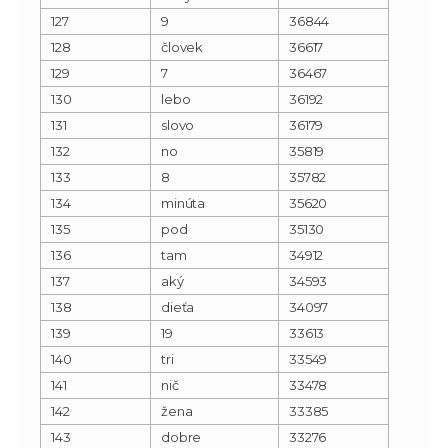
127
9
36844
128
človek
36617
129
7
36467
130
lebo
36192
131
slovo
36179
132
no
35819
133
8
35782
134
minúta
35620
135
pod
35130
136
tam
34912
137
aký
34593
138
dieťa
34097
139
19
33613
140
tri
33549
141
nič
33478
142
žena
33385
143
dobre
33276