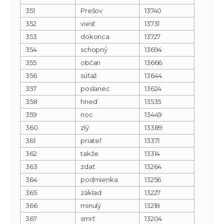
351
Prešov
13740
352
viesť
13731
353
dokonca
13727
354
schopný
13694
355
občan
13666
356
súťaž
13644
357
poslanec
13624
358
hneď
13535
359
noc
13449
360
zlý
13389
361
priateľ
13371
362
takže
13314
363
zdať
13264
364
podmienka
13256
365
základ
13227
366
minulý
13218
367
smrť
13204