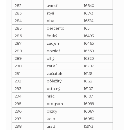
282
uviesť
16640
283
štyri
16573
284
oba
16524
285
percento
16511
286
český
16493
287
záujem
16465
288
pozrieť
16350
289
dlhý
16320
290
zatiaľ
16207
291
začiatok
16152
292
dôležitý
16122
293
ostatný
16107
294
hráč
16107
295
program
16099
296
blízky
16087
297
kolo
16050
298
úrad
15973