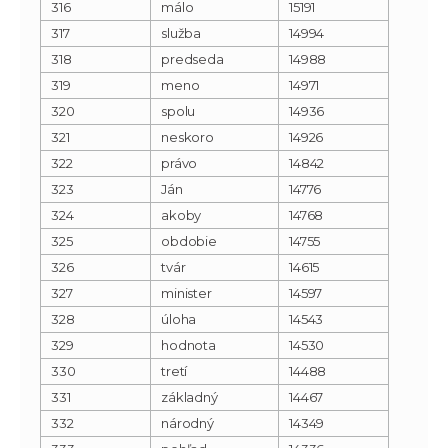
316
málo
15191
317
služba
14994
318
predseda
14988
319
meno
14971
320
spolu
14936
321
neskoro
14926
322
právo
14842
323
Ján
14776
324
akoby
14768
325
obdobie
14755
326
tvár
14615
327
minister
14597
328
úloha
14543
329
hodnota
14530
330
tretí
14488
331
základný
14467
332
národný
14349