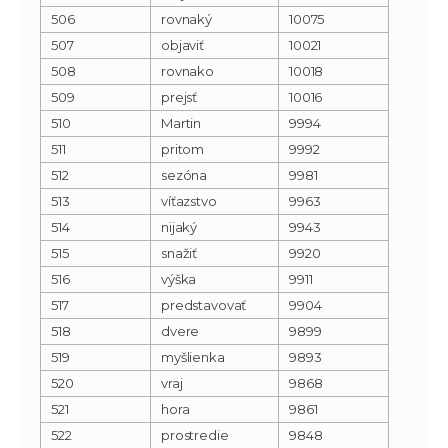
506
rovnaký
10075
507
objaviť
10021
508
rovnako
10018
509
prejsť
10016
510
Martin
9994
511
pritom
9992
512
sezóna
9981
513
víťazstvo
9963
514
nijaký
9943
515
snažiť
9920
516
výška
9911
517
predstavovať
9904
518
dvere
9899
519
myšlienka
9893
520
vraj
9868
521
hora
9861
522
prostredie
9848