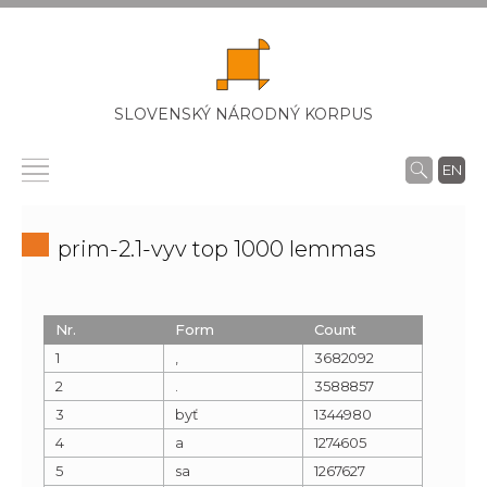
SLOVENSKÝ NÁRODNÝ KORPUS
EN
prim-2.1-vyv top 1000 lemmas
Nr.
Form
Count
1
,
3682092
2
.
3588857
3
byť
1344980
4
a
1274605
5
sa
1267627