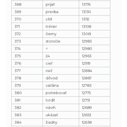
368
prijať
13176
369
predsa
13130
370
cítiť
13112
371
tréner
13108
372
čierny
13061
373
storočie
12983
374
=
12980
375
24
12963
376
cieľ
12919
377
než
12884
378
dôvod
12867
379
väčšina
12783
380
potrebovať
12775
381
tvrdiť
12751
382
návrh
12689
383
ukázať
12653
384
žiadny
12638