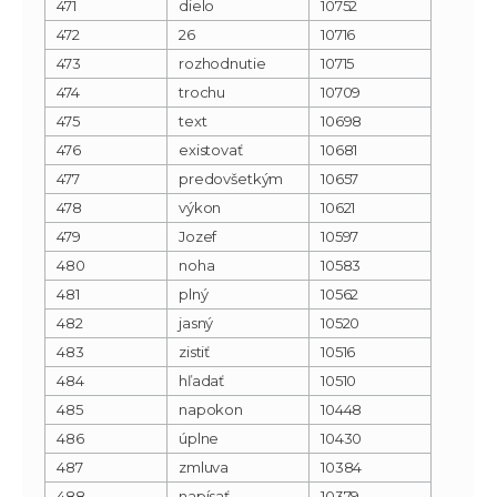
471
dielo
10752
472
26
10716
473
rozhodnutie
10715
474
trochu
10709
475
text
10698
476
existovať
10681
477
predovšetkým
10657
478
výkon
10621
479
Jozef
10597
480
noha
10583
481
plný
10562
482
jasný
10520
483
zistiť
10516
484
hľadať
10510
485
napokon
10448
486
úplne
10430
487
zmluva
10384
488
napísať
10379