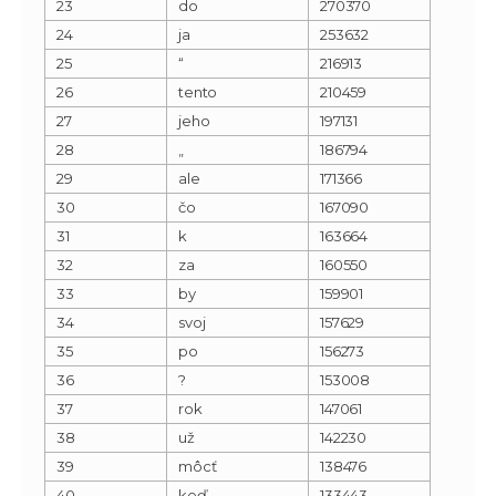
23
do
270370
24
ja
253632
25
“
216913
26
tento
210459
27
jeho
197131
28
„
186794
29
ale
171366
30
čo
167090
31
k
163664
32
za
160550
33
by
159901
34
svoj
157629
35
po
156273
36
?
153008
37
rok
147061
38
už
142230
39
môcť
138476
40
keď
133443