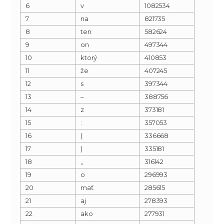
6
v
1082534
7
na
821735
8
ten
582624
9
on
497344
10
ktorý
410853
11
že
407245
12
s
397344
13
–
388756
14
z
373181
15
:
357053
16
(
336668
17
)
335181
18
„
316142
19
o
296993
20
mať
285615
21
aj
278393
22
ako
277931