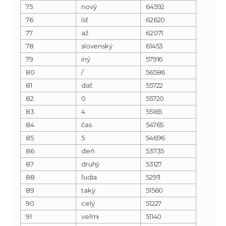
75
nový
64592
76
ísť
62620
77
až
62071
78
slovenský
61453
79
iný
57916
80
/
56586
81
dať
55722
82
0
55720
83
4
55165
84
čas
54765
85
5
54696
86
deň
53735
87
druhý
53127
88
ľudia
52911
89
taký
51560
90
celý
51227
91
veľmi
51140