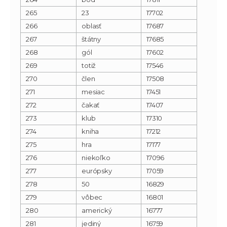
265
23
17702
266
oblasť
17687
267
štátny
17685
268
gól
17602
269
totiž
17546
270
člen
17508
271
mesiac
17451
272
čakať
17407
273
klub
17310
274
kniha
17212
275
hra
17177
276
niekoľko
17096
277
európsky
17059
278
50
16829
279
vôbec
16801
280
americký
16777
281
jediný
16759