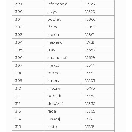
299
informácia
15923
300
jazyk
15920
301
poznať
15866
302
láska
15855
303
nielen
15801
304
napriek
15752
305
stav
15650
306
znamenať
15629
307
niekto
15544
308
rodina
15519
309
zmena
15505
310
možný
15476
311
podariť
15352
312
dokázať
15330
313
rada
15305
314
naozaj
15271
315
nikto
15252