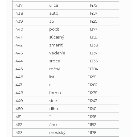
437
ulica
11475
438
auto
11457
439
35
11425
440
pocit
11377
441
súčasný
11359
442
zmeniť
11338
443
vedenie
11337
444
srdce
11333
445
ročný
11304
446
list
11291
447
r
11282
448
forma
11278
449
síce
11247
450
dlho
11241
451
”
11218
452
áno
11192
453
mestský
11178