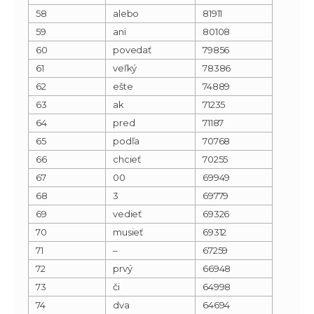
58
alebo
81911
59
ani
80108
60
povedať
79856
61
veľký
78386
62
ešte
74889
63
ak
71235
64
pred
71187
65
podľa
70768
66
chcieť
70255
67
00
69949
68
3
69779
69
vedieť
69326
70
musieť
69312
71
–
67259
72
prvý
66948
73
či
64998
74
dva
64694