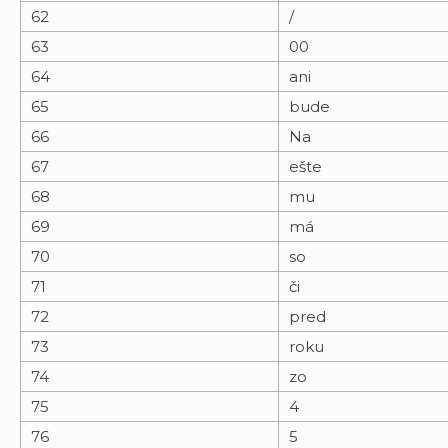
62
/
63
00
64
ani
65
bude
66
Na
67
ešte
68
mu
69
má
70
so
71
či
72
pred
73
roku
74
zo
75
4
76
5