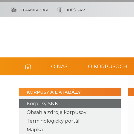
STRÁNKA SAV
JÚĽŠ SAV
O NÁS
O KORPUSOCH
KORPUSY A DATABÁZY
Korpusy SNK
Obsah a zdroje korpusov
Terminologický portál
Mapka