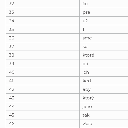
32
čo
33
pre
34
už
35
1
36
sme
37
sú
38
ktoré
39
od
40
ich
41
keď
42
aby
43
ktorý
44
jeho
45
tak
46
však