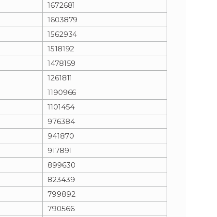
1672681
1603879
1562934
1518192
1478159
1261811
1190966
1101454
976384
941870
917891
899630
823439
799892
790566