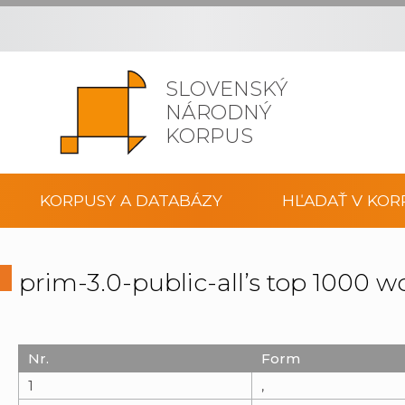
SLOVENSKÝ
NÁRODNÝ
KORPUS
KORPUSY A DATABÁZY
HĽADAŤ V KOR
prim-3.0-public-all’s top 1000 w
Nr.
Form
1
,