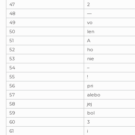
47
2
48
—
49
vo
50
len
51
A
52
ho
53
nie
54
–
55
!
56
pri
57
alebo
58
jej
59
bol
60
3
61
i