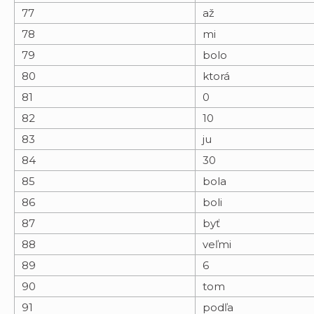
77
až
78
mi
79
bolo
80
ktorá
81
0
82
10
83
ju
84
30
85
bola
86
boli
87
byť
88
veľmi
89
6
90
tom
91
podľa