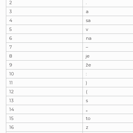
2
.
3
a
4
sa
5
v
6
na
7
–
8
je
9
že
10
:
11
)
12
(
13
s
14
„
15
to
16
z