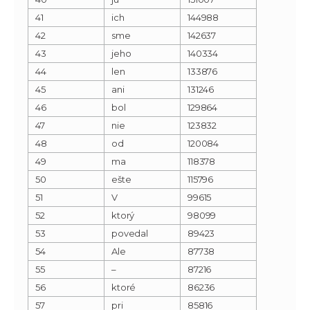
41
ich
144988
42
sme
142637
43
jeho
140334
44
len
133876
45
ani
131246
46
bol
129864
47
nie
123832
48
od
120084
49
ma
118378
50
ešte
115796
51
V
99615
52
ktorý
98099
53
povedal
89423
54
Ale
87738
55
–
87216
56
ktoré
86236
57
pri
85816