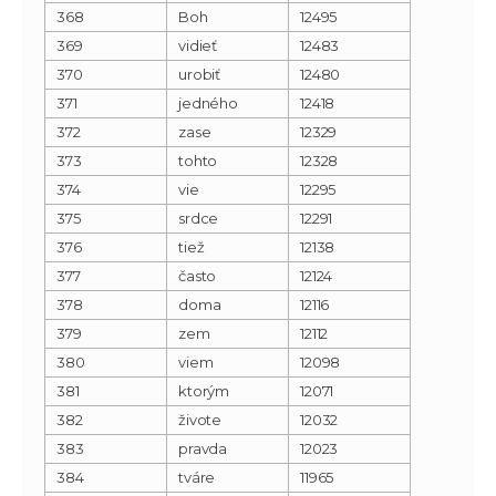
368
Boh
12495
369
vidieť
12483
370
urobiť
12480
371
jedného
12418
372
zase
12329
373
tohto
12328
374
vie
12295
375
srdce
12291
376
tiež
12138
377
často
12124
378
doma
12116
379
zem
12112
380
viem
12098
381
ktorým
12071
382
živote
12032
383
pravda
12023
384
tváre
11965