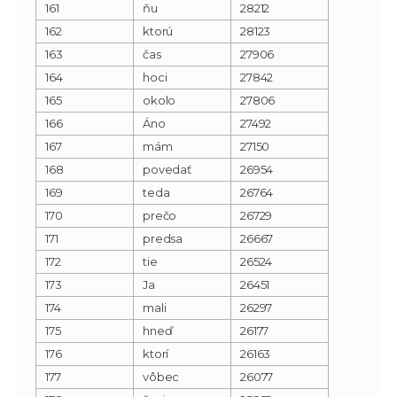
161
ňu
28212
162
ktorú
28123
163
čas
27906
164
hoci
27842
165
okolo
27806
166
Áno
27492
167
mám
27150
168
povedať
26954
169
teda
26764
170
prečo
26729
171
predsa
26667
172
tie
26524
173
Ja
26451
174
mali
26297
175
hneď
26177
176
ktorí
26163
177
vôbec
26077