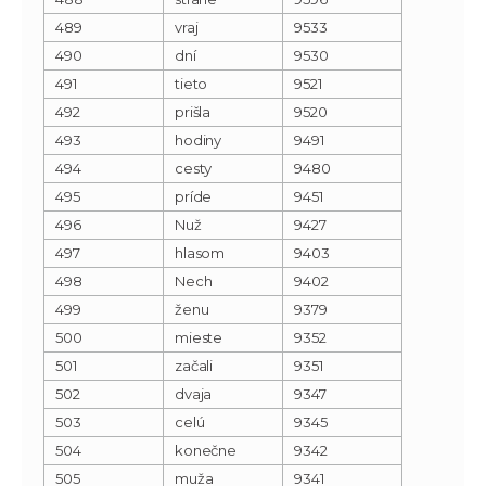
489
vraj
9533
490
dní
9530
491
tieto
9521
492
prišla
9520
493
hodiny
9491
494
cesty
9480
495
príde
9451
496
Nuž
9427
497
hlasom
9403
498
Nech
9402
499
ženu
9379
500
mieste
9352
501
začali
9351
502
dvaja
9347
503
celú
9345
504
konečne
9342
505
muža
9341