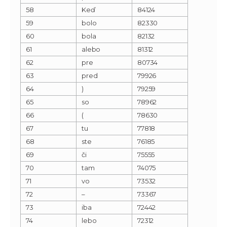
58
Keď
84124
59
bolo
82330
60
bola
82132
61
alebo
81312
62
pre
80734
63
pred
79926
64
)
79259
65
so
78962
66
(
78630
67
tu
77818
68
ste
76185
69
či
75555
70
tam
74075
71
vo
73532
72
–
73367
73
iba
72442
74
lebo
72312