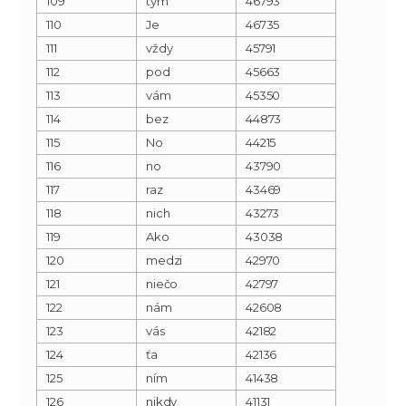
109
tým
46793
110
Je
46735
111
vždy
45791
112
pod
45663
113
vám
45350
114
bez
44873
115
No
44215
116
no
43790
117
raz
43469
118
nich
43273
119
Ako
43038
120
medzi
42970
121
niečo
42797
122
nám
42608
123
vás
42182
124
ťa
42136
125
ním
41438
126
nikdy
41131