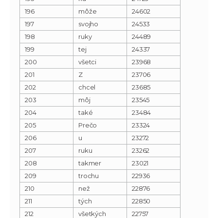
196
môže
24602
197
svojho
24533
198
ruky
24489
199
tej
24337
200
všetci
23968
201
Z
23706
202
chcel
23685
203
môj
23545
204
také
23484
205
Prečo
23324
206
u
23272
207
ruku
23262
208
takmer
23021
209
trochu
22936
210
než
22876
211
tých
22850
212
všetkých
22757