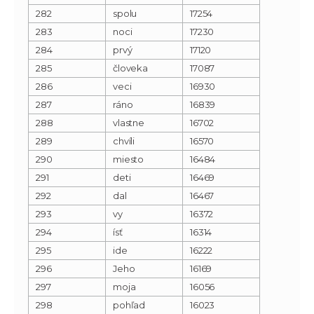
282
spolu
17254
283
noci
17230
284
prvý
17120
285
človeka
17087
286
veci
16930
287
ráno
16839
288
vlastne
16702
289
chvíli
16570
290
miesto
16484
291
deti
16469
292
dal
16467
293
vy
16372
294
ísť
16314
295
ide
16222
296
Jeho
16169
297
moja
16056
298
pohľad
16023