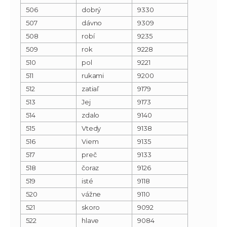
506
dobrý
9330
507
dávno
9309
508
robí
9235
509
rok
9228
510
pol
9221
511
rukami
9200
512
zatiaľ
9179
513
Jej
9173
514
zdalo
9140
515
Vtedy
9138
516
Viem
9135
517
preč
9133
518
čoraz
9126
519
isté
9118
520
vážne
9110
521
skoro
9092
522
hlave
9084