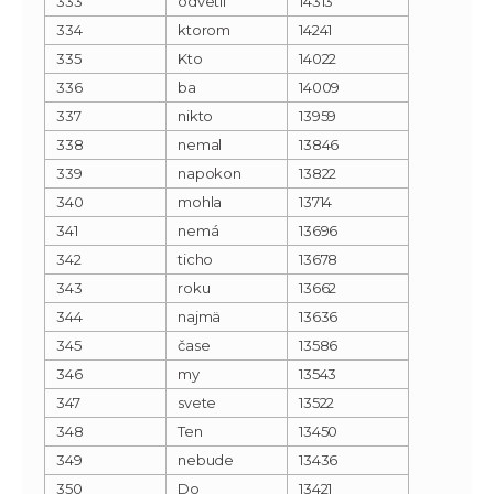
333
odvetil
14313
334
ktorom
14241
335
Kto
14022
336
ba
14009
337
nikto
13959
338
nemal
13846
339
napokon
13822
340
mohla
13714
341
nemá
13696
342
ticho
13678
343
roku
13662
344
najmä
13636
345
čase
13586
346
my
13543
347
svete
13522
348
Ten
13450
349
nebude
13436
350
Do
13421