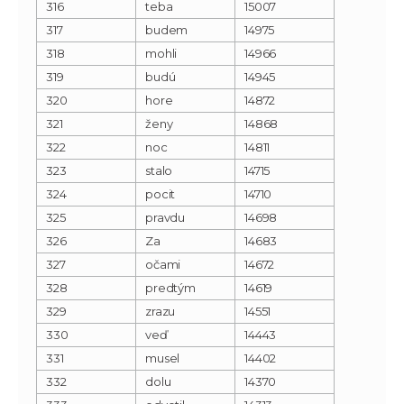
316
teba
15007
317
budem
14975
318
mohli
14966
319
budú
14945
320
hore
14872
321
ženy
14868
322
noc
14811
323
stalo
14715
324
pocit
14710
325
pravdu
14698
326
Za
14683
327
očami
14672
328
predtým
14619
329
zrazu
14551
330
veď
14443
331
musel
14402
332
dolu
14370