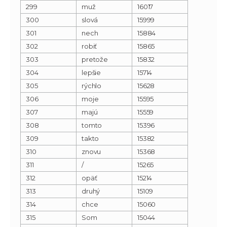
299
muž
16017
300
slová
15999
301
nech
15884
302
robiť
15865
303
pretože
15832
304
lepšie
15714
305
rýchlo
15628
306
moje
15595
307
majú
15559
308
tomto
15396
309
takto
15382
310
znovu
15368
311
/
15265
312
opäť
15214
313
druhý
15109
314
chce
15060
315
Som
15044