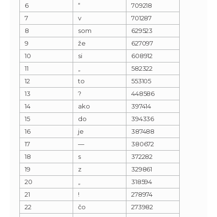
6
“
709218
7
v
701287
8
som
629523
9
že
627097
10
si
608912
11
„
582322
12
to
553105
13
?
448586
14
ako
397414
15
do
394336
16
je
387488
17
—
380672
18
s
372282
19
z
329861
20
„
318594
21
!
278974
22
čo
273982