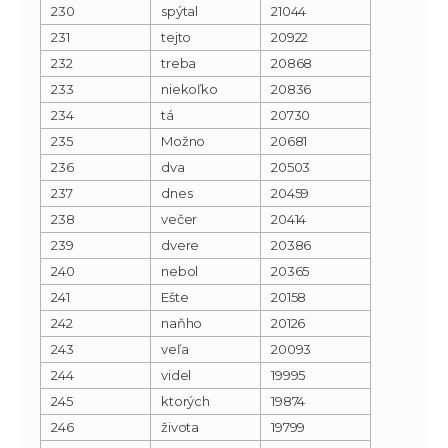
230
spýtal
21044
231
tejto
20922
232
treba
20868
233
niekoľko
20836
234
tá
20730
235
Možno
20681
236
dva
20503
237
dnes
20459
238
večer
20414
239
dvere
20386
240
nebol
20365
241
Ešte
20158
242
naňho
20126
243
veľa
20093
244
videl
19995
245
ktorých
19874
246
života
19799