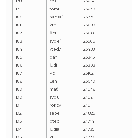
178
čosi
25852
179
tomu
25849
180
naozaj
25720
181
kto
25689
182
ňou
25610
183
svojej
25506
184
vtedy
25458
185
pán
25345
186
ľudí
25303
187
Po
25102
188
Len
25049
189
mať
24948
190
svoju
24921
191
rokov
24911
192
sebe
24825
193
otec
24744
194
ľudia
24735
195
ku
24729