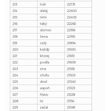
213
tvár
22731
214
ďalej
22600
215
nimi
22405
216
taký
22282
217
domov
22196
218
žena
22195
219
celý
21894
220
každý
21630
221
ktorej
21613
222
podľa
21609
223
ona
21552
224
chvíľu
21503
225
dosť
21340
226
aspoň
21323
227
hlavu
21228
228
tú
21154
229
začal
21081