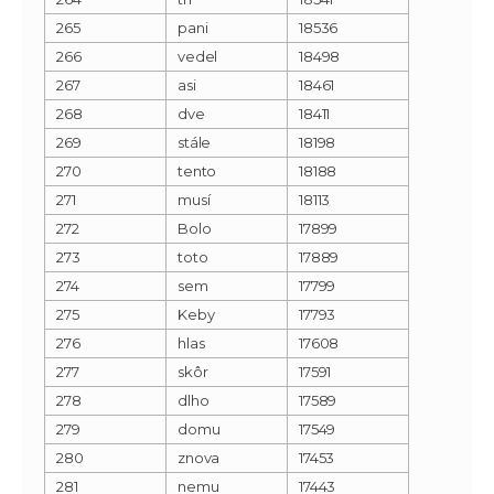
265
pani
18536
266
vedel
18498
267
asi
18461
268
dve
18411
269
stále
18198
270
tento
18188
271
musí
18113
272
Bolo
17899
273
toto
17889
274
sem
17799
275
Keby
17793
276
hlas
17608
277
skôr
17591
278
dlho
17589
279
domu
17549
280
znova
17453
281
nemu
17443