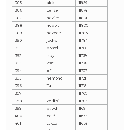
385
aké
11939
386
Lenže
11874
387
neviem
11801
388
nebola
11800
389
nevedel
11786
390
jedno
11784
391
dostal
11766
392
izby
11759
393
vrátil
11738
394
očí
11737
395
nemohol
11721
396
Tu
11716
397
_
11709
398
vedieť
11702
399
dvoch
11691
400
celé
11677
401
takže
11663