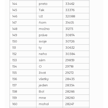
144
preto
33462
145
Tak
33376
146
Už
32088
147
ňom
31405
148
možno
31273
149
práve
30874
150
svoje
30726
151
ty
30632
152
neho
30384
153
sám
29859
154
O
29718
155
život
29272
156
všetky
28435
157
jeden
28354
158
Bol
28266
159
mne
28260
160
mohol
28247