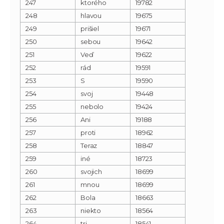
247
ktorého
19782
248
hlavou
19675
249
prišiel
19671
250
sebou
19642
251
Veď
19622
252
rád
19591
253
S
19590
254
svoj
19448
255
nebolo
19424
256
Ani
19188
257
proti
18962
258
Teraz
18847
259
iné
18723
260
svojich
18699
261
mnou
18699
262
Bola
18663
263
niekto
18564
264
tri
18541