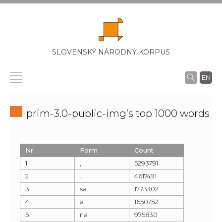
SLOVENSKÝ NÁRODNÝ KORPUS
EN
prim-3.0-public-img’s top 1000 words
Nr.
Form
Count
1
,
5293791
2
.
4617491
3
sa
1773302
4
a
1650752
5
na
975830