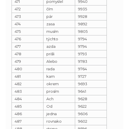
471
pomyslel
9940
472
čím
9935
473
pár
9928
474
zasa
9892
475
musím
9805
476
týchto
9794
477
azda
9794
478
prišli
9793
479
Alebo
9783
480
rada
9764
481
kam
9727
482
okrem
9693
483
prosím
9641
484
Ach
9628
485
Od
9622
486
jedna
9606
487
rovnako
9602
488
strane
9596