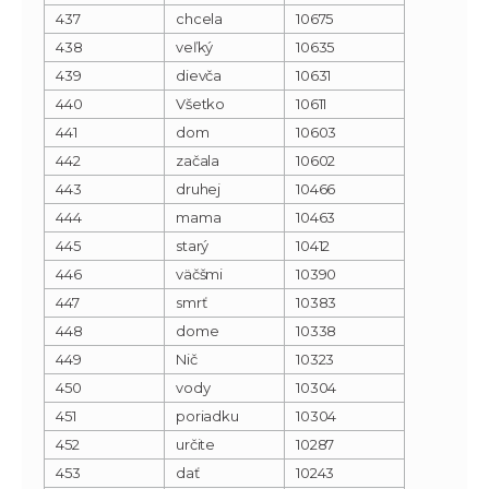
437
chcela
10675
438
veľký
10635
439
dievča
10631
440
Všetko
10611
441
dom
10603
442
začala
10602
443
druhej
10466
444
mama
10463
445
starý
10412
446
väčšmi
10390
447
smrť
10383
448
dome
10338
449
Nič
10323
450
vody
10304
451
poriadku
10304
452
určite
10287
453
dať
10243