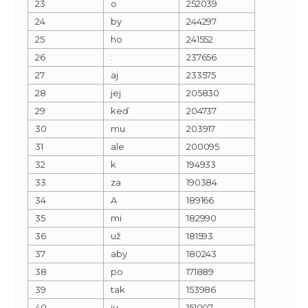
23
o
252039
24
by
244297
25
ho
241552
26
:
237656
27
aj
233575
28
jej
205830
29
keď
204737
30
mu
203917
31
ale
200095
32
k
194933
33
za
190384
34
A
189166
35
mi
182990
36
už
181593
37
aby
180243
38
po
171889
39
tak
153986
40
ju
151007