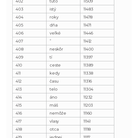
402
túto
11509
403
istý
11483
404
roky
11478
405
dňa
11471
406
veľké
11446
407
”
11412
408
neskôr
11400
409
tí
11397
410
ceste
11389
411
kedy
11338
412
času
11316
413
telo
11304
414
áno
11232
415
máš
11203
416
nemôže
11160
417
vlasy
11141
418
otca
11118
419
jednej
11117