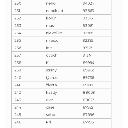
230
neho
94024
231
napríklad
93663
232
korún
93516
233
musí
93081
234
niekoľko
92765
235
miesto
92392
236
ide
91925
237
dvoch
91317
238
K
89994
239
strany
89863
240
týchto
89736
241
života
89661
242
každý
88058
243
dve
88023
244
čase
87922
245
seba
87896
246
Pri
87796