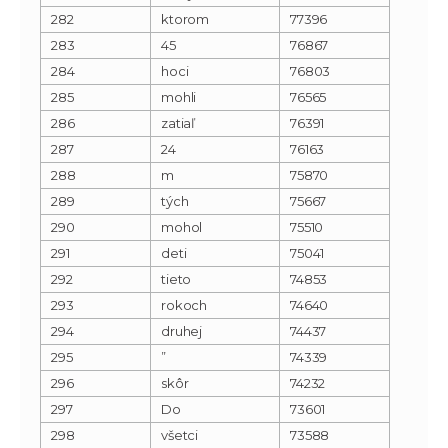
282
ktorom
77396
283
45
76867
284
hoci
76803
285
mohli
76565
286
zatiaľ
76391
287
24
76163
288
m
75870
289
tých
75667
290
mohol
75510
291
deti
75041
292
tieto
74853
293
rokoch
74640
294
druhej
74437
295
”
74339
296
skôr
74232
297
Do
73601
298
všetci
73588