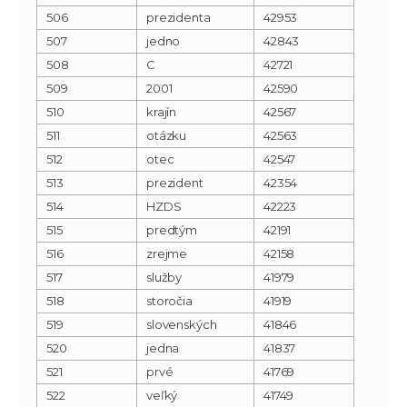
506
prezidenta
42953
507
jedno
42843
508
C
42721
509
2001
42590
510
krajín
42567
511
otázku
42563
512
otec
42547
513
prezident
42354
514
HZDS
42223
515
predtým
42191
516
zrejme
42158
517
služby
41979
518
storočia
41919
519
slovenských
41846
520
jedna
41837
521
prvé
41769
522
veľký
41749