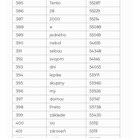
385
Tento
55287
386
28
55229
387
2000
55214
388
e
55089
389
jedného
55069
390
nebol
54655
391
sebou
54348
392
svojom
54146
393
dní
54053
394
lepšie
53971
395
skupiny
53960
396
my
53926
397
domov
53747
398
Preto
53738
399
základe
53430
400
Vo
53112
401
zároveň
53111