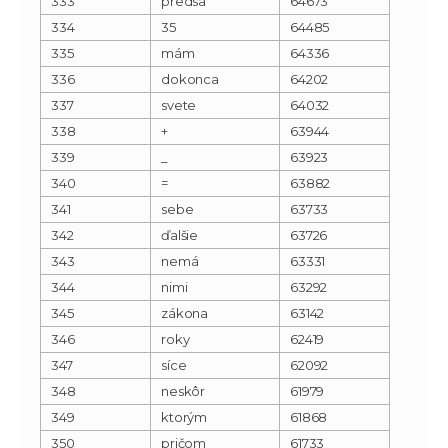
333
predsa
64673
334
35
64485
335
mám
64336
336
dokonca
64202
337
svete
64032
338
+
63944
339
_
63923
340
=
63882
341
sebe
63733
342
ďalšie
63726
343
nemá
63331
344
nimi
63292
345
zákona
63142
346
roky
62419
347
síce
62092
348
neskôr
61979
349
ktorým
61868
350
pričom
61733