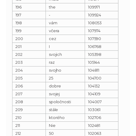
196
the
109971
197
‐
109924
198
vám
108053
199
včera
107974
200
cez
107590
201
I
106768
202
svojich
105398
203
raz
105144
204
svojho
104811
205
25
104700
206
dobre
104132
207
svojej
104109
208
spoločnosti
104007
209
stále
103061
210
ktorého
102706
211
Nie
102481
212
50
102063