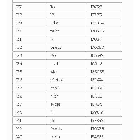
127
To
174723
128
18
173817
129
lebo
172834
130
tejto
170493
131
17
170311
132
preto
170280
133
Po
165587
134
nad
165148
135
Ale
163035
136
všetko
162474
137
mali
161866
138
nich
161769
139
svoje
161699
140
im
158618
141
16
157849
142
Podľa
156038
143
teda
154665