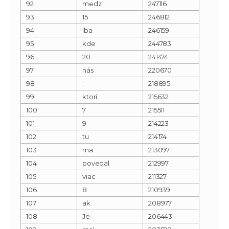
92
medzi
247116
93
15
246812
94
iba
246159
95
kde
244783
96
20
241474
97
nás
220670
98
;
218895
99
ktorí
215632
100
7
215511
101
9
214223
102
tu
214174
103
ma
213097
104
povedal
212997
105
viac
211327
106
8
210939
107
ak
208977
108
Je
206443