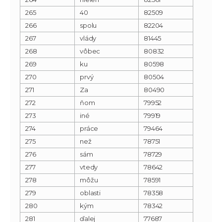
265
40
82509
266
spolu
82204
267
vlády
81445
268
vôbec
80832
269
ku
80598
270
prvý
80504
271
Za
80490
272
ňom
79952
273
iné
79919
274
práce
79464
275
než
78751
276
sám
78729
277
vtedy
78642
278
môžu
78591
279
oblasti
78358
280
kým
78342
281
ďalej
77687