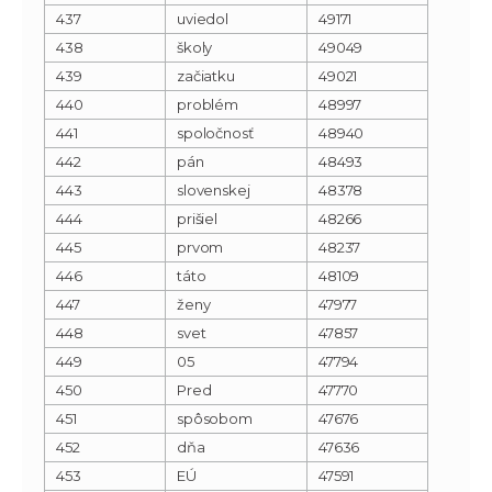
437
uviedol
49171
438
školy
49049
439
začiatku
49021
440
problém
48997
441
spoločnosť
48940
442
pán
48493
443
slovenskej
48378
444
prišiel
48266
445
prvom
48237
446
táto
48109
447
ženy
47977
448
svet
47857
449
05
47794
450
Pred
47770
451
spôsobom
47676
452
dňa
47636
453
EÚ
47591