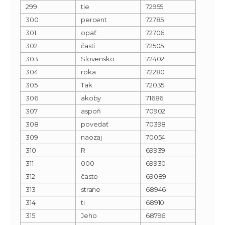
299
tie
72955
300
percent
72785
301
opäť
72706
302
časti
72505
303
Slovensko
72402
304
roka
72280
305
Tak
72035
306
akoby
71686
307
aspoň
70902
308
povedať
70398
309
naozaj
70054
310
R
69939
311
000
69930
312
často
69089
313
strane
68946
314
ti
68910
315
Jeho
68796