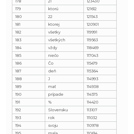
178
21
123430
179
ktorú
121612
180
22
121543
181
ktorej
120901
182
všetky
119991
183
všetkých
119563
184
vždy
118469
185
niečo
117043
186
Čo
115479
187
deň
115364
188
J
114993
189
mať
114938
190
prípade
114575
191
%
114420
192
Slovensku
113107
193
rok
111032
194
svoju
110978
195
mala
110614