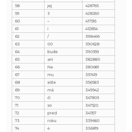
58
jej
428765
59
3
428260
60
–
417516
61
i
412854
62
/
398466
63
00
390628
64
bude
390559
65
ani
382880
66
Na
380681
67
mu
357419
68
ešte
356583
69
má
349942
70
či
347805
71
so
347520
72
pred
341157
73
roku
339660
74
4
336819