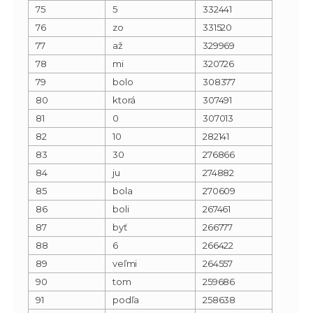
75
5
332441
76
zo
331520
77
až
329969
78
mi
320726
79
bolo
308377
80
ktorá
307491
81
0
307013
82
10
282141
83
30
276866
84
ju
274882
85
bola
270609
86
boli
267461
87
byť
266777
88
6
266422
89
veľmi
264557
90
tom
259686
91
podľa
258638