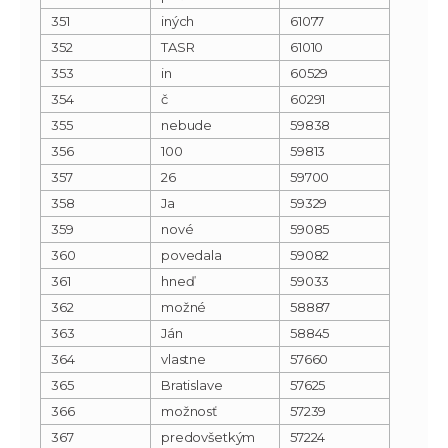
351
iných
61077
352
TASR
61010
353
in
60529
354
č
60291
355
nebude
59838
356
100
59813
357
26
59700
358
Ja
59329
359
nové
59085
360
povedala
59082
361
hneď
59033
362
možné
58887
363
Ján
58845
364
vlastne
57660
365
Bratislave
57625
366
možnosť
57239
367
predovšetkým
57224