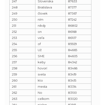
247
Slovenska
87633
248
Bratislava
87377
249
človek
87367
250
ním
87242
251
nikdy
86802
252
on
86168
253
veľa
86107
254
of
85929
255
Už
84665
256
SME
84605
257
keby
84342
258
hovorí
83466
259
sveta
83419
260
kto
83415
261
mesta
83314
262
No
83100
263
celkom
83020
264
nielen
82561