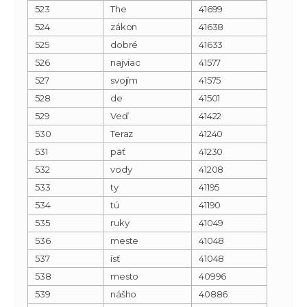
523
The
41699
524
zákon
41638
525
dobré
41633
526
najviac
41577
527
svojím
41575
528
de
41501
529
Veď
41422
530
Teraz
41240
531
päť
41230
532
vody
41208
533
ty
41195
534
tú
41190
535
ruky
41049
536
meste
41048
537
ísť
41048
538
mesto
40996
539
nášho
40886