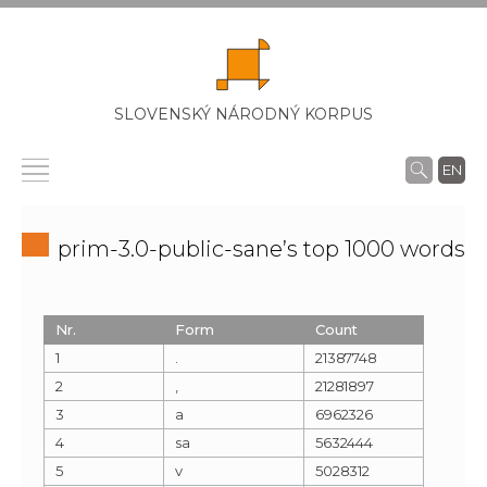
SLOVENSKÝ NÁRODNÝ KORPUS
EN
prim-3.0-public-sane’s top 1000 words
Nr.
Form
Count
1
.
21387748
2
,
21281897
3
a
6962326
4
sa
5632444
5
v
5028312