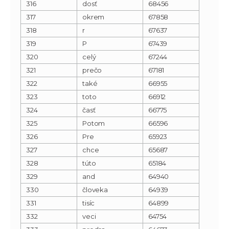
316
dosť
68456
317
okrem
67858
318
r
67637
319
P
67439
320
celý
67244
321
prečo
67181
322
také
66955
323
toto
66912
324
časť
66775
325
Potom
66596
326
Pre
65923
327
chce
65687
328
túto
65184
329
and
64940
330
človeka
64939
331
tisíc
64899
332
veci
64754