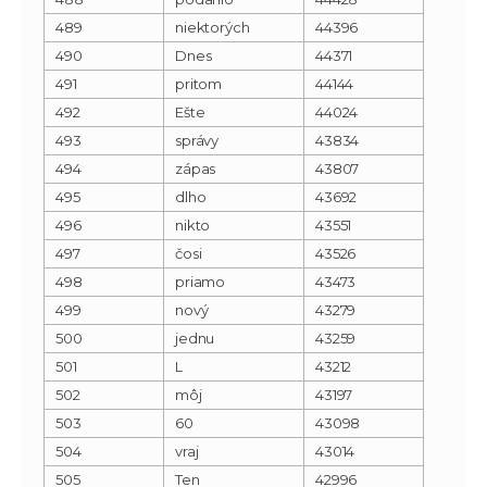
489
niektorých
44396
490
Dnes
44371
491
pritom
44144
492
Ešte
44024
493
správy
43834
494
zápas
43807
495
dlho
43692
496
nikto
43551
497
čosi
43526
498
priamo
43473
499
nový
43279
500
jednu
43259
501
L
43212
502
môj
43197
503
60
43098
504
vraj
43014
505
Ten
42996