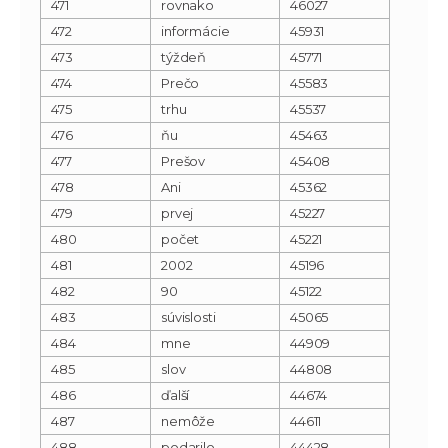
471
rovnako
46027
472
informácie
45931
473
týždeň
45771
474
Prečo
45583
475
trhu
45537
476
ňu
45463
477
Prešov
45408
478
Ani
45362
479
prvej
45227
480
počet
45221
481
2002
45196
482
90
45122
483
súvislosti
45065
484
mne
44909
485
slov
44808
486
ďalší
44674
487
nemôže
44611
488
podarilo
44428