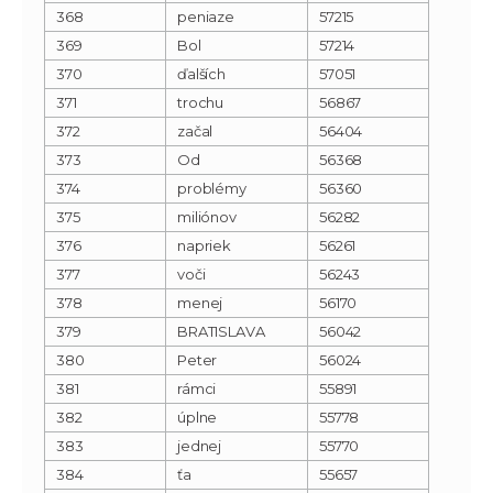
368
peniaze
57215
369
Bol
57214
370
ďalších
57051
371
trochu
56867
372
začal
56404
373
Od
56368
374
problémy
56360
375
miliónov
56282
376
napriek
56261
377
voči
56243
378
menej
56170
379
BRATISLAVA
56042
380
Peter
56024
381
rámci
55891
382
úplne
55778
383
jednej
55770
384
ťa
55657