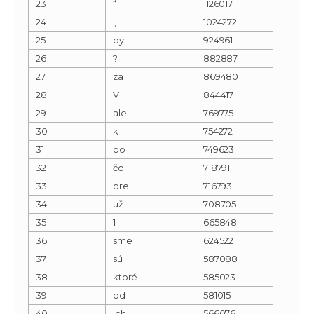
23
“
1126017
24
„
1024272
25
by
924961
26
?
882887
27
za
869480
28
V
844417
29
ale
769775
30
k
754272
31
po
749623
32
čo
718791
33
pre
716793
34
už
708705
35
1
665848
36
sme
624522
37
sú
587088
38
ktoré
585023
39
od
581015
40
ich
566076