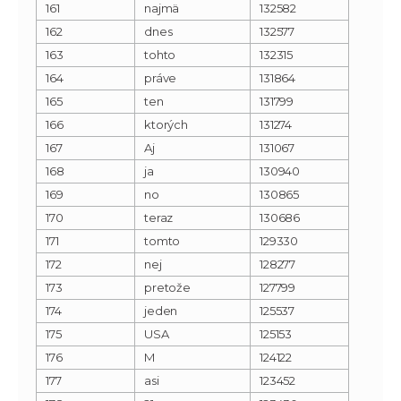
161
najmä
132582
162
dnes
132577
163
tohto
132315
164
práve
131864
165
ten
131799
166
ktorých
131274
167
Aj
131067
168
ja
130940
169
no
130865
170
teraz
130686
171
tomto
129330
172
nej
128277
173
pretože
127799
174
jeden
125537
175
USA
125153
176
M
124122
177
asi
123452