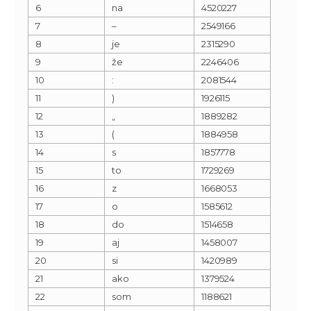
6
na
4520227
7
–
2549166
8
je
2315290
9
že
2246406
10
:
2081544
11
)
1926115
12
„
1889282
13
(
1884958
14
s
1857778
15
to
1729269
16
z
1668053
17
o
1585612
18
do
1514658
19
aj
1458007
20
si
1420989
21
ako
1379524
22
som
1188621