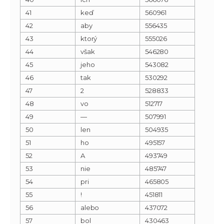
41
keď
560961
42
aby
556435
43
ktorý
555026
44
však
546280
45
jeho
543082
46
tak
530292
47
2
528833
48
vo
512717
49
—
507991
50
len
504935
51
ho
495157
52
A
493749
53
nie
485747
54
pri
465805
55
!
451811
56
alebo
437072
57
bol
430463