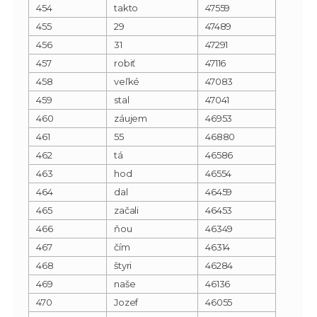
454
takto
47559
455
29
47489
456
31
47291
457
robiť
47116
458
veľké
47083
459
stal
47041
460
záujem
46953
461
55
46880
462
tá
46586
463
hod
46554
464
dal
46459
465
začali
46453
466
ňou
46349
467
čím
46314
468
štyri
46284
469
naše
46136
470
Jozef
46055