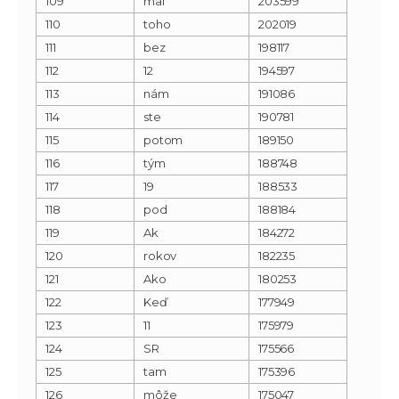
109
mal
203599
110
toho
202019
111
bez
198117
112
12
194597
113
nám
191086
114
ste
190781
115
potom
189150
116
tým
188748
117
19
188533
118
pod
188184
119
Ak
184272
120
rokov
182235
121
Ako
180253
122
Keď
177949
123
11
175979
124
SR
175566
125
tam
175396
126
môže
175047