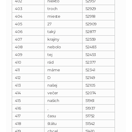
402
niekto
52957
403
troch
52929
404
mieste
52918
405
27
52909
406
taký
52877
407
krajiny
52559
408
nebolo
52483
409
tej
52453
410
rád
52377
411
máme
52341
412
D
52149
413
našej
52105
414
večer
52074
415
našich
51961
416
‚
51937
417
času
51752
418
štátu
51542
419
chcel
51410