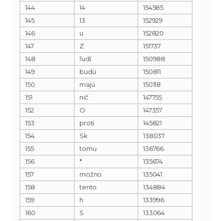
144
14
154585
145
13
152929
146
u
152820
147
Z
151737
148
ľudí
150988
149
budú
150811
150
majú
150118
151
nič
147755
152
O
147357
153
proti
145821
154
Sk
138037
155
tomu
136766
156
*
135674
157
možno
135041
158
tento
134884
159
h
133996
160
S
133064