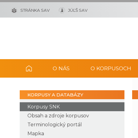
STRÁNKA SAV
JÚĽŠ SAV
O NÁS
O KORPUSOCH
KORPUSY A DATABÁZY
Korpusy SNK
Obsah a zdroje korpusov
Terminologický portál
Mapka