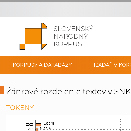
SLOVENSKÝ
NÁRODNÝ
KORPUS
KORPUSY A DATABÁZY
HĽADAŤ V KOR
Žánrové rozdelenie textov v SNK
TOKENY