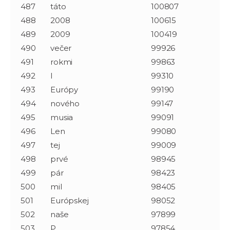
487
táto
100807
488
2008
100615
489
2009
100419
490
večer
99926
491
rokmi
99863
492
l
99310
493
Európy
99190
494
nového
99147
495
musia
99091
496
Len
99080
497
tej
99009
498
prvé
98945
499
pár
98423
500
mil
98405
501
Európskej
98052
502
naše
97899
503
P
97854