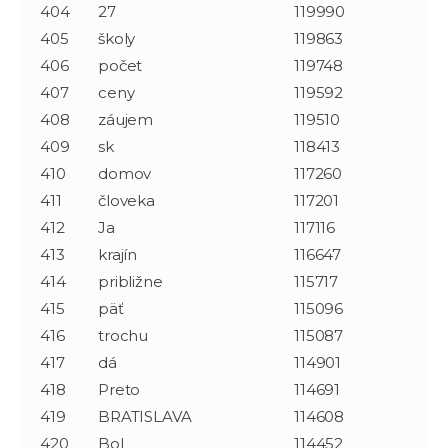
404
27
119990
405
školy
119863
406
počet
119748
407
ceny
119592
408
záujem
119510
409
sk
118413
410
domov
117260
411
človeka
117201
412
Ja
117116
413
krajín
116647
414
približne
115717
415
päť
115096
416
trochu
115087
417
dá
114901
418
Preto
114691
419
BRATISLAVA
114608
420
Bol
114452