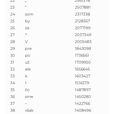
22
„
2561378
23
“
2507881
24
som
2317338
25
by
2128367
26
za
2077199
27
?
2037349
28
V
2005483
29
pre
1843098
30
po
1736561
31
už
1709950
32
ale
1656645
33
k
1603427
34
1
1516379
35
čo
1487897
36
sme
1450280
37
–
1422766
38
však
1408496