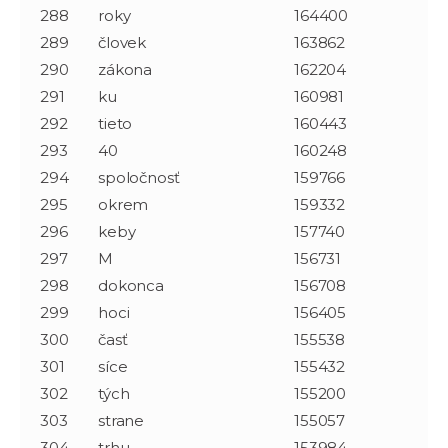
288
roky
164400
289
človek
163862
290
zákona
162204
291
ku
160981
292
tieto
160443
293
40
160248
294
spoločnosť
159766
295
okrem
159332
296
keby
157740
297
M
156731
298
dokonca
156708
299
hoci
156405
300
časť
155538
301
síce
155432
302
tých
155200
303
strane
155057
304
trhu
153984