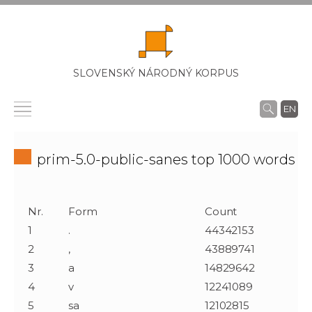
SLOVENSKÝ NÁRODNÝ KORPUS
EN
prim-5.0-public-sanes top 1000 words
Nr.
Form
Count
1
.
44342153
2
,
43889741
3
a
14829642
4
v
12241089
5
sa
12102815