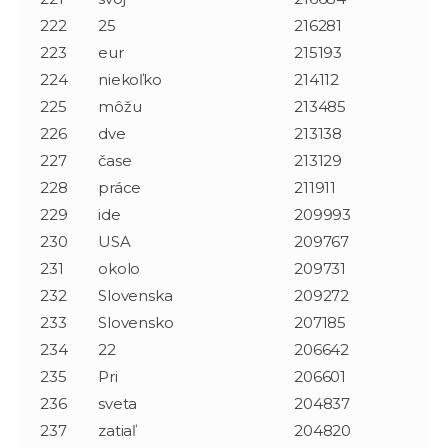
222
25
216281
223
eur
215193
224
niekoľko
214112
225
môžu
213485
226
dve
213138
227
čase
213129
228
práce
211911
229
ide
209993
230
USA
209767
231
okolo
209731
232
Slovenska
209272
233
Slovensko
207185
234
22
206642
235
Pri
206601
236
sveta
204837
237
zatiaľ
204820