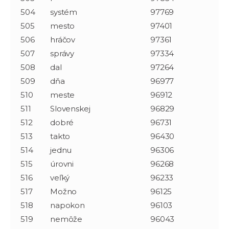
504
systém
97769
505
mesto
97401
506
hráčov
97361
507
správy
97334
508
dal
97264
509
dňa
96977
510
meste
96912
511
Slovenskej
96829
512
dobré
96731
513
takto
96430
514
jednu
96306
515
úrovni
96268
516
veľký
96233
517
Možno
96125
518
napokon
96103
519
nemôže
96043