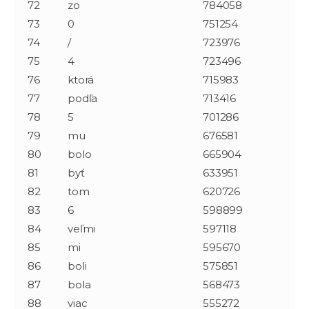
72
zo
784058
73
0
751254
74
/
723976
75
4
723496
76
ktorá
715983
77
podľa
713416
78
5
701286
79
mu
676581
80
bolo
665904
81
byť
633951
82
tom
620726
83
6
598899
84
veľmi
597118
85
mi
595670
86
boli
575851
87
bola
568473
88
viac
555272