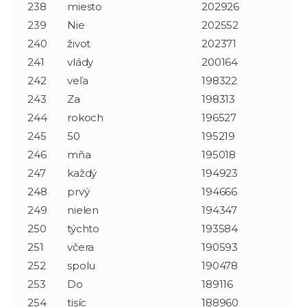
238
miesto
202926
239
Nie
202552
240
život
202371
241
vlády
200164
242
veľa
198322
243
Za
198313
244
rokoch
196527
245
50
195219
246
mňa
195018
247
každý
194923
248
prvý
194666
249
nielen
194347
250
týchto
193584
251
včera
190593
252
spolu
190478
253
Do
189116
254
tisíc
188960