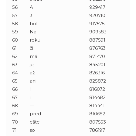
56
A
929417
57
3
920710
58
bol
917575
59
Na
909583
60
roku
887591
61
či
876763
62
má
871470
63
jej
845201
64
až
826316
65
ani
825872
66
!
816072
67
i
814482
68
—
814441
69
pred
810682
70
ešte
807553
71
so
786197