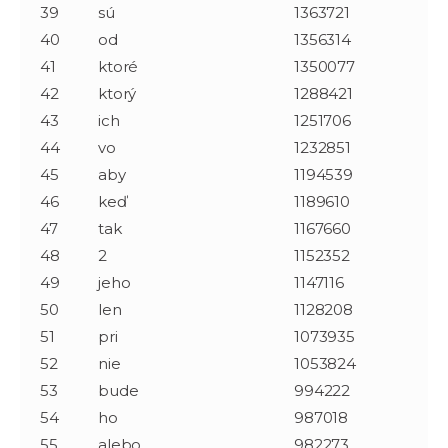
39
sú
1363721
40
od
1356314
41
ktoré
1350077
42
ktorý
1288421
43
ich
1251706
44
vo
1232851
45
aby
1194539
46
keď
1189610
47
tak
1167660
48
2
1152352
49
jeho
1147116
50
len
1128208
51
pri
1073935
52
nie
1053824
53
bude
994222
54
ho
987018
55
alebo
982273