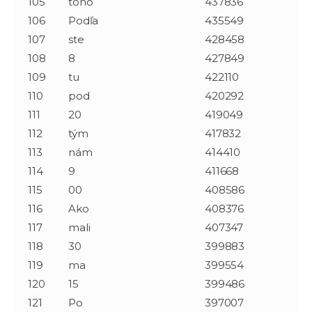
105
toho
437836
106
Podľa
435549
107
ste
428458
108
8
427849
109
tu
422110
110
pod
420292
111
20
419049
112
tým
417832
113
nám
414410
114
9
411668
115
00
408586
116
Ako
408376
117
mali
407347
118
30
399883
119
ma
399554
120
15
399486
121
Po
397007