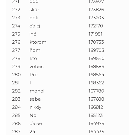
271
000
173927
272
skôr
173826
273
deti
173203
274
ďalej
172170
275
iné
171981
276
ktorom
170753
277
ňom
169703
278
kto
169540
279
vôbec
168589
280
Pre
168564
281
I
168362
282
mohol
167780
283
seba
167688
284
nikdy
166812
285
No
165123
286
ďalšie
164979
287
24
164435