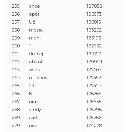
255
chce
187858
256
opäť
186573
257
Už
186015
258
mesta
183262
259
mohli
183193
260
*
182332
261
druhej
180157
262
oblasti
179959
263
života
177603
264
miliónov
177452
265
23
177427
266
K
176269
267
ním
175935
268
vtedy
175296
269
časti
175266
270
než
174078