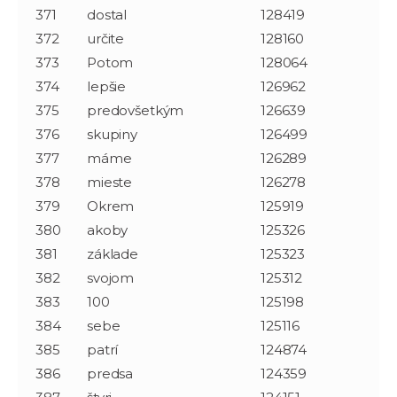
371
dostal
128419
372
určite
128160
373
Potom
128064
374
lepšie
126962
375
predovšetkým
126639
376
skupiny
126499
377
máme
126289
378
mieste
126278
379
Okrem
125919
380
akoby
125326
381
základe
125323
382
svojom
125312
383
100
125198
384
sebe
125116
385
patrí
124874
386
predsa
124359