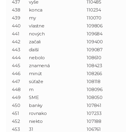
437
vyše
110485
438
konca
110234
439
my
110070
440
vlastne
109806
441
nových
109684
442
začali
109400
443
ďalší
109087
444
nebolo
108610
445
znamená
108423
446
minút
108266
447
súťaže
108118
448
m
108096
449
SME
108050
450
banky
107841
451
rovnako
107233
452
niekto
107188
453
31
106761