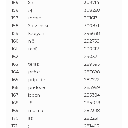
155
Sk
309714
156
Aj
308268
157
tomto
301613
158
Slovensku
300871
159
ktorých
296688
160
nič
292759
161
mať
290612
162
_
290371
163
teraz
289593
164
práve
287698
165
prípade
287222
166
pretože
285969
167
jeden
285384
168
18
284038
169
možno
282398
170
asi
282261
171
;
281405