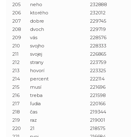
205
neho
232888
206
ktorého
232012
207
dobre
229745
208
dvoch
229719
209
vás
228576
210
svojho
228333
211
svojej
226865
212
strany
223759
213
hovorí
223325
214
percent
222114
215
musí
221696
216
treba
221598
217
ľudia
220166
218
čas
219344
219
raz
219001
220
21
218575
221
svoj
216684