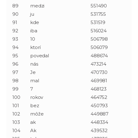
89
medzi
551490
90
ju
531755
91
kde
531519
92
iba
516024
93
10
506798
94
ktorí
506079
95
povedal
488674
96
nás
473214
97
Je
470730
98
mal
469981
99
7
468123
100
rokov
464752
101
bez
450793
102
môže
449887
103
ak
448334
104
Ak
439532