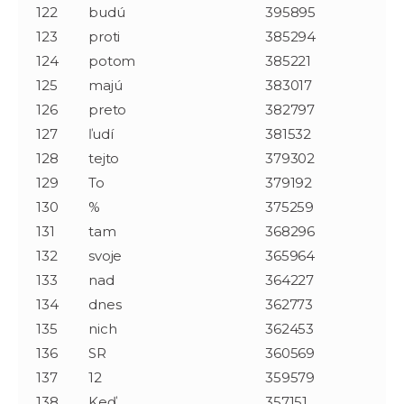
122
budú
395895
123
proti
385294
124
potom
385221
125
majú
383017
126
preto
382797
127
ľudí
381532
128
tejto
379302
129
To
379192
130
%
375259
131
tam
368296
132
svoje
365964
133
nad
364227
134
dnes
362773
135
nich
362453
136
SR
360569
137
12
359579
138
Keď
357151