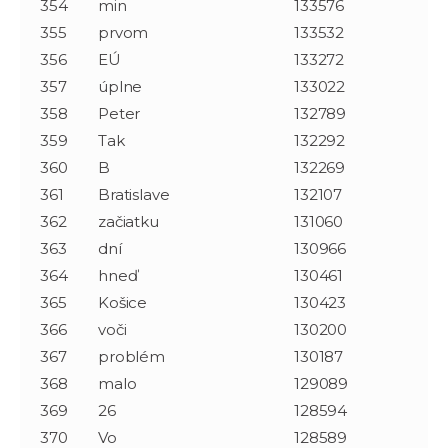
354
min
133576
355
prvom
133532
356
EÚ
133272
357
úplne
133022
358
Peter
132789
359
Tak
132292
360
B
132269
361
Bratislave
132107
362
začiatku
131060
363
dní
130966
364
hneď
130461
365
Košice
130423
366
voči
130200
367
problém
130187
368
malo
129089
369
26
128594
370
Vo
128589