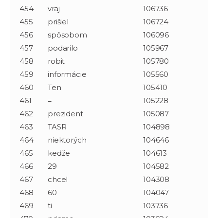
454
vraj
106736
455
prišiel
106724
456
spôsobom
106096
457
podarilo
105967
458
robiť
105780
459
informácie
105560
460
Ten
105410
461
=
105228
462
prezident
105087
463
TASR
104898
464
niektorých
104646
465
keďže
104613
466
29
104582
467
chcel
104308
468
60
104047
469
ti
103736