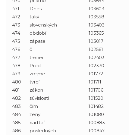
470
priamo
103694
471
Dnes
103603
472
taký
103558
473
slovenských
103403
474
období
103365
475
zápase
103017
476
č
102561
477
tréner
102403
478
Pred
102370
479
zrejme
101772
480
tvrdí
101711
481
zákon
101706
482
súvislosti
101520
483
čím
101482
484
ženy
101080
485
riaditeľ
100883
486
posledných
100847