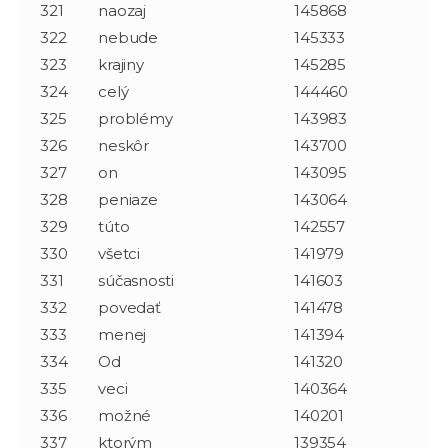
321
naozaj
145868
322
nebude
145333
323
krajiny
145285
324
celý
144460
325
problémy
143983
326
neskôr
143700
327
on
143095
328
peniaze
143064
329
túto
142557
330
všetci
141979
331
súčasnosti
141603
332
povedať
141478
333
menej
141394
334
Od
141320
335
veci
140364
336
možné
140201
337
ktorým
139354