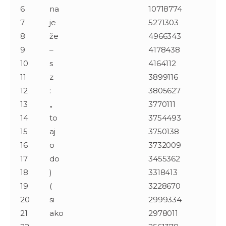
6
na
10718774
7
je
5271303
8
že
4966343
9
–
4178438
10
s
4164112
11
z
3899116
12
:
3805627
13
„
3770111
14
to
3754493
15
aj
3750138
16
o
3732009
17
do
3455362
18
)
3318413
19
(
3228670
20
si
2999334
21
ako
2978011