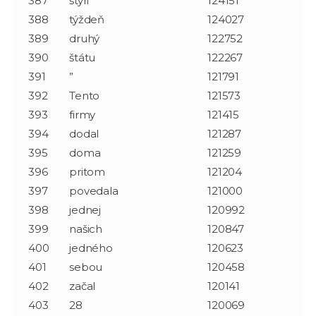
387
štyri
124151
388
týždeň
124027
389
druhý
122752
390
štátu
122267
391
”
121791
392
Tento
121573
393
firmy
121415
394
dodal
121287
395
doma
121259
396
pritom
121204
397
povedala
121000
398
jednej
120992
399
našich
120847
400
jedného
120623
401
sebou
120458
402
začal
120141
403
28
120069