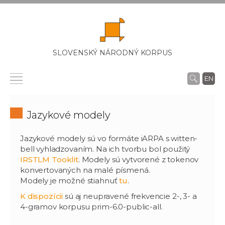
SLOVENSKÝ NÁRODNÝ KORPUS
EN
Jazykové modely
Jazykové modely sú vo formáte iARPA s witten-
bell vyhladzovaním. Na ich tvorbu bol použitý
IRSTLM Tooklit
. Modely sú vytvorené z tokenov
konvertovaných na malé písmená.
Modely je možné stiahnuť
tu
.
K dispozícii
sú aj neupravené frekvencie 2-, 3- a
4-gramov korpusu prim-6.0-public-all.