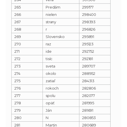
265
Predám
299177
266
nielen
298400
267
strany
298393
268
r
296826
269
Slovensko
295891
270
raz
295123
271
ide
292752
272
tisíc
292181
273
sveta
289707
274
okolo
288952
275
zatiaľ
284313
276
rokoch
282806
277
spolu
282077
278
opäť
281995
279
Ján
281691
280
N
280853
281
Martin
280689