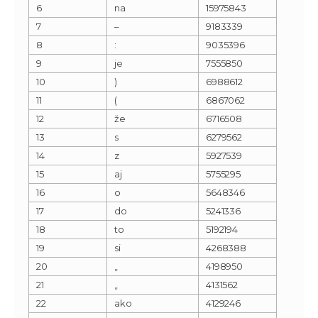
6
na
15975843
7
–
9183339
8
:
9035396
9
je
7555850
10
)
6988612
11
(
6867062
12
že
6716508
13
s
6279562
14
z
5927539
15
aj
5755295
16
o
5648346
17
do
5241336
18
to
5192194
19
si
4268388
20
„
4198950
21
„
4131562
22
ako
4129246