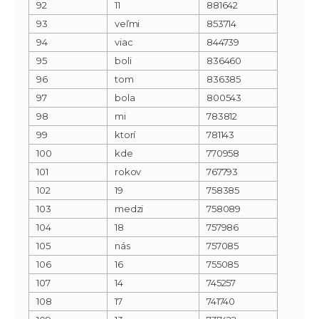
92
11
881642
93
veľmi
853714
94
viac
844739
95
boli
836460
96
tom
836385
97
bola
800543
98
mi
783812
99
ktorí
781143
100
kde
770958
101
rokov
767793
102
19
758385
103
medzi
758089
104
18
757986
105
nás
757085
106
16
755085
107
14
745257
108
17
741740