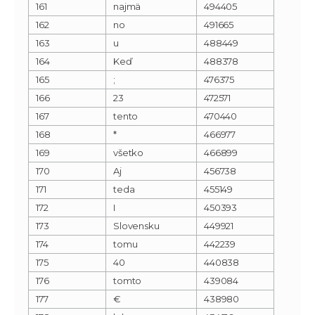
161
najmä
494405
162
no
491665
163
u
488449
164
Keď
488378
165
;
476375
166
23
472571
167
tento
470440
168
*
466977
169
všetko
466899
170
Aj
456738
171
teda
455149
172
I
450393
173
Slovensku
449921
174
tomu
442239
175
40
440838
176
tomto
439084
177
€
438980