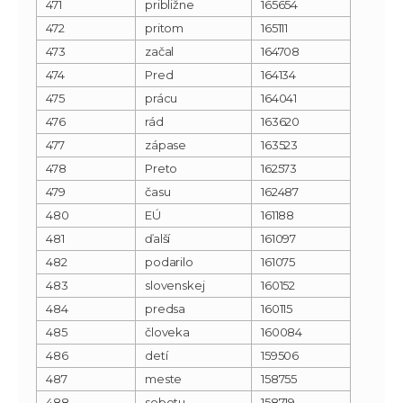
471
približne
165654
472
pritom
165111
473
začal
164708
474
Pred
164134
475
prácu
164041
476
rád
163620
477
zápase
163523
478
Preto
162573
479
času
162487
480
EÚ
161188
481
ďalší
161097
482
podarilo
161075
483
slovenskej
160152
484
predsa
160115
485
človeka
160084
486
detí
159506
487
meste
158755
488
sobotu
158719