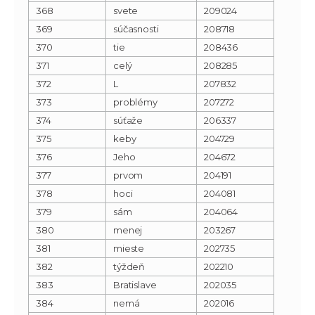
368
svete
209024
369
súčasnosti
208718
370
tie
208436
371
celý
208285
372
L
207832
373
problémy
207272
374
súťaže
206337
375
keby
204729
376
Jeho
204672
377
prvom
204191
378
hoci
204081
379
sám
204064
380
menej
203267
381
mieste
202735
382
týždeň
202210
383
Bratislave
202035
384
nemá
202016