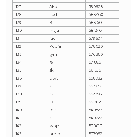
127
Ako
590958
128
nad
583460
129
B
583150
130
majú
581246
131
ľudí
579604
132
Podľa
578020
133
tým
576860
134
%
571825
135
sk
561675
136
USA
558932
137
21
557772
138
22
552756
139
O
551782
140
rok
540523
141
Z
540222
142
svoje
538813
143
preto
537962