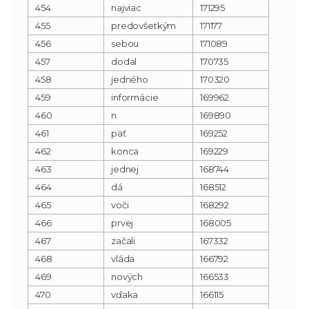
454
najviac
171295
455
predovšetkým
171177
456
sebou
171089
457
dodal
170735
458
jedného
170320
459
informácie
169962
460
n
169890
461
päť
169252
462
konca
169229
463
jednej
168744
464
dá
168512
465
voči
168292
466
prvej
168005
467
začali
167332
468
vláda
166792
469
nových
166533
470
vďaka
166115