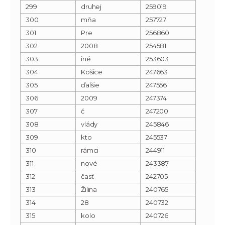
299
druhej
259019
300
mňa
257727
301
Pre
256860
302
2008
254581
303
iné
253603
304
Košice
247663
305
ďalšie
247556
306
2009
247374
307
č
247200
308
vlády
245846
309
kto
245537
310
rámci
244911
311
nové
243387
312
časť
242705
313
Žilina
240765
314
28
240732
315
kolo
240726