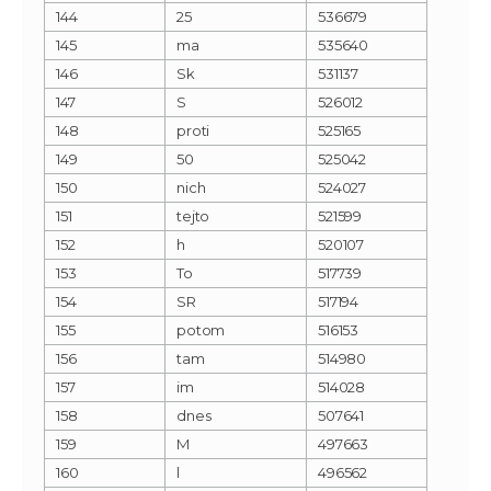
144
25
536679
145
ma
535640
146
Sk
531137
147
S
526012
148
proti
525165
149
50
525042
150
nich
524027
151
tejto
521599
152
h
520107
153
To
517739
154
SR
517194
155
potom
516153
156
tam
514980
157
im
514028
158
dnes
507641
159
M
497663
160
l
496562