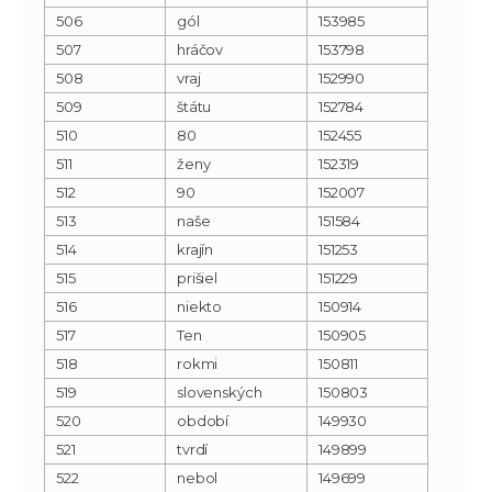
506
gól
153985
507
hráčov
153798
508
vraj
152990
509
štátu
152784
510
80
152455
511
ženy
152319
512
90
152007
513
naše
151584
514
krajín
151253
515
prišiel
151229
516
niekto
150914
517
Ten
150905
518
rokmi
150811
519
slovenských
150803
520
období
149930
521
tvrdí
149899
522
nebol
149699