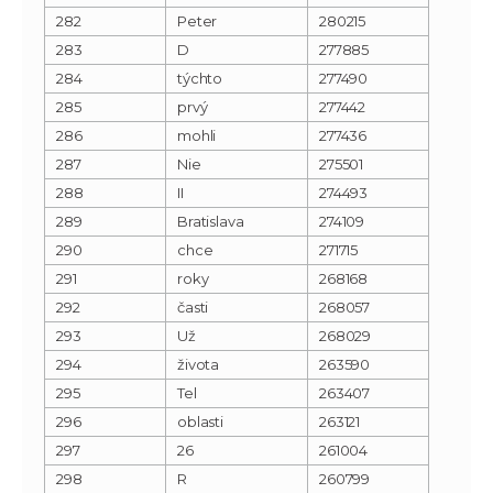
282
Peter
280215
283
D
277885
284
týchto
277490
285
prvý
277442
286
mohli
277436
287
Nie
275501
288
II
274493
289
Bratislava
274109
290
chce
271715
291
roky
268168
292
časti
268057
293
Už
268029
294
života
263590
295
Tel
263407
296
oblasti
263121
297
26
261004
298
R
260799