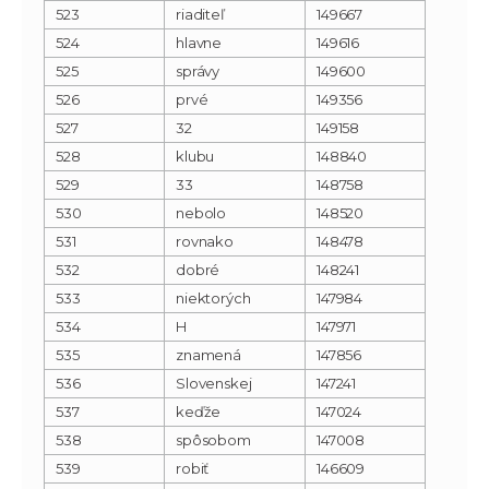
523
riaditeľ
149667
524
hlavne
149616
525
správy
149600
526
prvé
149356
527
32
149158
528
klubu
148840
529
33
148758
530
nebolo
148520
531
rovnako
148478
532
dobré
148241
533
niektorých
147984
534
H
147971
535
znamená
147856
536
Slovenskej
147241
537
keďže
147024
538
spôsobom
147008
539
robiť
146609