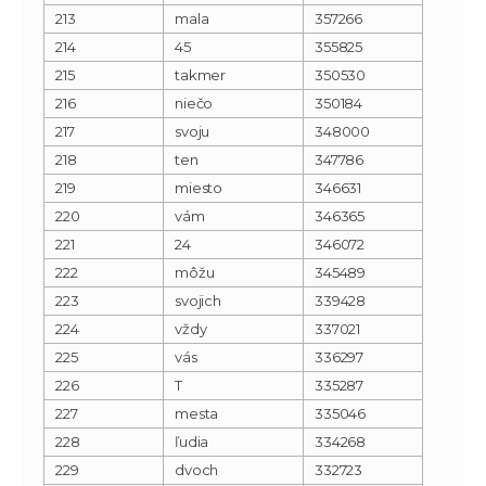
213
mala
357266
214
45
355825
215
takmer
350530
216
niečo
350184
217
svoju
348000
218
ten
347786
219
miesto
346631
220
vám
346365
221
24
346072
222
môžu
345489
223
svojich
339428
224
vždy
337021
225
vás
336297
226
T
335287
227
mesta
335046
228
ľudia
334268
229
dvoch
332723