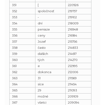
351
[
220926
352
spoločnosť
219757
353
‐
219102
354
dní
218009
355
peniaze
216948
356
ceny
216184
357
Jozef
215756
358
často
214833
359
ďalších
214617
360
tých
214270
361
e
212995
362
dokonca
212006
363
31
211569
364
síce
211454
365
29
211093
366
možné
209109
367
všetci
209094