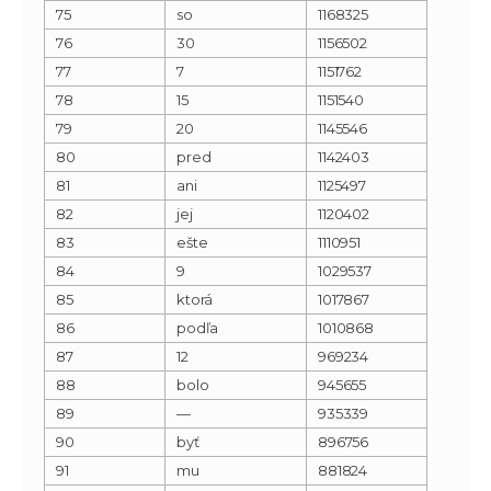
75
so
1168325
76
30
1156502
77
7
1151762
78
15
1151540
79
20
1145546
80
pred
1142403
81
ani
1125497
82
jej
1120402
83
ešte
1110951
84
9
1029537
85
ktorá
1017867
86
podľa
1010868
87
12
969234
88
bolo
945655
89
—
935339
90
byť
896756
91
mu
881824