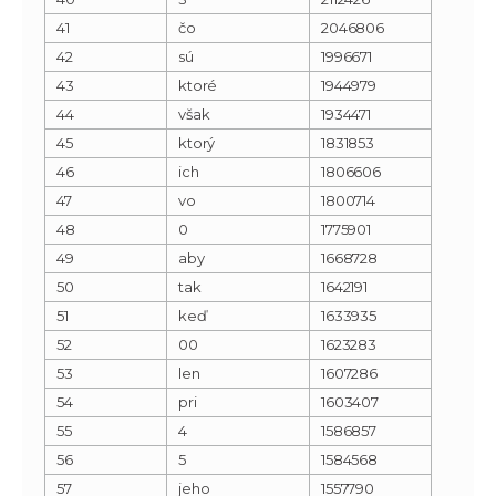
41
čo
2046806
42
sú
1996671
43
ktoré
1944979
44
však
1934471
45
ktorý
1831853
46
ich
1806606
47
vo
1800714
48
0
1775901
49
aby
1668728
50
tak
1642191
51
keď
1633935
52
00
1623283
53
len
1607286
54
pri
1603407
55
4
1586857
56
5
1584568
57
jeho
1557790