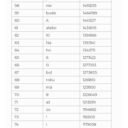
58
nie
1465255
59
bude
1464789
60
A
1441327
61
alebo
1436015
62
10
1396166
63
Na
1393141
64
ho
1340711
65
6
1277422
66
či
1277353
67
bol
1273835
68
roku
1261810
69
má
1251950
70
8
1226049
71
až
1213299
72
zo
1194862
73
!
1192105
74
i
1179058