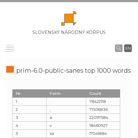
SLOVENSKÝ NÁRODNÝ KORPUS
EN
prim-6.0-public-sanes top 1000 words
Nr.
Form
Count
1
.
78422118
2
,
71306836
3
a
22097584
4
v
18460927
5
sa
17041884