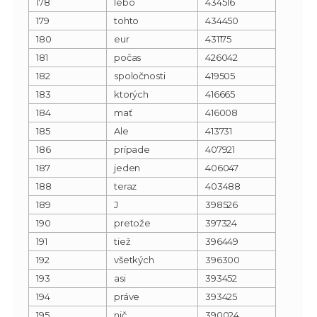
178
lebo
434516
179
tohto
434450
180
eur
431175
181
počas
426042
182
spoločnosti
419505
183
ktorých
416665
184
mať
416008
185
Ale
413731
186
prípade
407921
187
jeden
406047
188
teraz
403488
189
J
398526
190
pretože
397324
191
tiež
396449
192
všetkých
396300
193
asi
393452
194
práve
393425
195
nič
390024