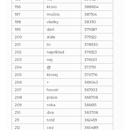
196
ktorú
388604
197
možno
387104
198
všetky
383110
199
deň
379587
200
stále
379522
201
tri
378930
202
napríklad
376523
203
nej
376001
204
@
373751
205
ktorej
370776
206
+
369043
207
hovorí
367933
208
práce
366708
209
roka
366615
210
dva
363708
211
totiž
362459
212
cez
360489