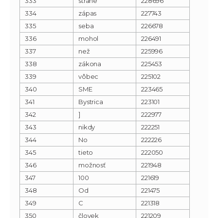
333
strane
228696
334
zápas
227743
335
seba
226678
336
mohol
226491
337
než
225996
338
zákona
225453
339
vôbec
225102
340
SME
223465
341
Bystrica
223101
342
]
222977
343
nikdy
222251
344
No
222226
345
tieto
222050
346
možnosť
221948
347
100
221619
348
Od
221475
349
C
221318
350
človek
221209