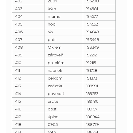
402
2007
195208
403
kým
194981
404
máme
194577
405
hod
194552
406
Vo
194049
407
patrí
193448
408
Okrem
193349
409
zároveň
192212
410
problém
192115
411
napriek
191728
412
celkom
191373
413
začiatku
189991
414
povedať
189253
415
určite
189180
416
dosť
189157
417
úplne
188944
418
0905
188779
419
toto
188731