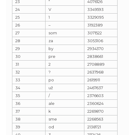
23
“
4076126
24
V
3349593
25
1
3329095
26
–
3192389
27
som
3071522
28
za
3053106
29
by
2934370
30
pre
2838661
31
2
2708889
32
?
2637968
33
po
2619911
34
už
2467637
35
/
2376603
36
ale
2360624
37
k
2269870
38
sme
2268563
39
od
2138721
40
3
2112426