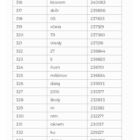
316
ktorom
240063
317
skôr
239836
318
05
237633
319
včera
237529
320
TR
237360
321
vtedy
237216
322
27
236844
323
E
236820
324
ňom
236701
325
miliónov
236634
326
ďalej
235933
327
2010
235377
328
školy
232833
329
m
232282
330
ním
232277
331
okrem
230137
332
ku
229227