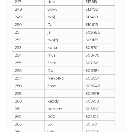
247
deti
313819
248
www
313492
249
svoj
313439
250
Za
310625
251
ja
309486
252
svojej
309169
253
korún
308704
254
musí
308470
255
život
307166
256
Do
306381
257
niekoľko
306057
258
čase
306046
259
…
305978
260
každý
305799
261
percent
305602
262
000
302322
263
55
301510
264
veľa
301306