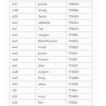
437
počet
178630
438
druhý
178556
439
Tento
178393
440
základe
178324
441
Tak
178240
442
záujem
177563
443
BRATISLAVA
176525
444
hneď
175820
445
prečo
175413
446
Potom
175351
447
dňa
175027
448
svojom
173830
449
firmy
173686
450
sebe
173355
451
”
173194
452
nový
172890
453
film
171550