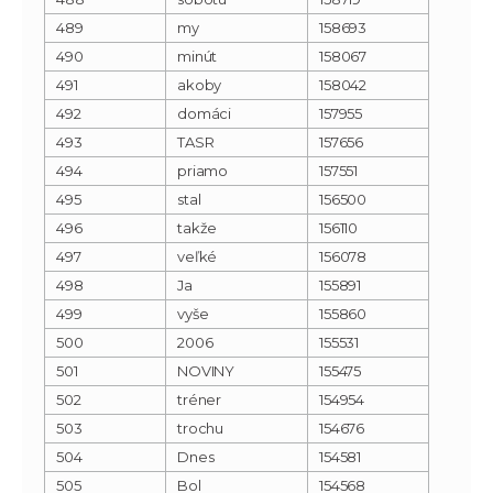
489
my
158693
490
minút
158067
491
akoby
158042
492
domáci
157955
493
TASR
157656
494
priamo
157551
495
stal
156500
496
takže
156110
497
veľké
156078
498
Ja
155891
499
vyše
155860
500
2006
155531
501
NOVINY
155475
502
tréner
154954
503
trochu
154676
504
Dnes
154581
505
Bol
154568