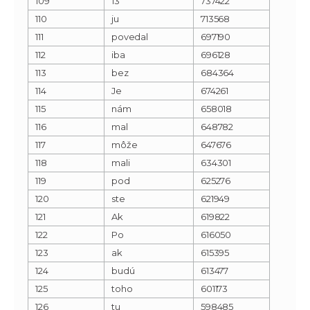
109
13
737422
110
ju
713568
111
povedal
697190
112
iba
696128
113
bez
684364
114
Je
674261
115
nám
658018
116
mal
648782
117
môže
647676
118
mali
634301
119
pod
625276
120
ste
621949
121
Ak
619822
122
Po
616050
123
ak
615395
124
budú
613477
125
toho
601173
126
tu
598485