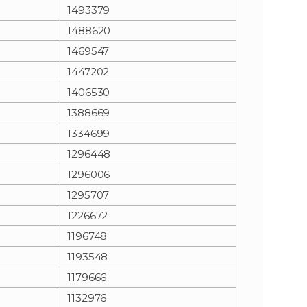
1493379
1488620
1469547
1447202
1406530
1388669
1334699
1296448
1296006
1295707
1226672
1196748
1193548
1179666
1132976