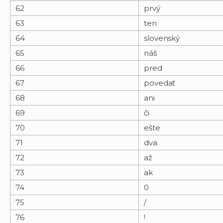
62
prvý
63
ten
64
slovenský
65
náš
66
pred
67
povedať
68
ani
69
či
70
ešte
71
dva
72
až
73
ak
74
0
75
/
76
!