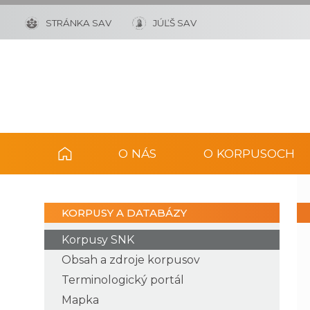
STRÁNKA SAV
JÚĽŠ SAV
O NÁS
O KORPUSOCH
KORPUSY A DATABÁZY
Korpusy SNK
Obsah a zdroje korpusov
Terminologický portál
Mapka