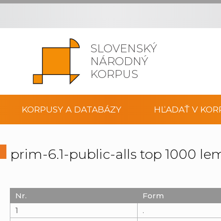
SLOVENSKÝ
NÁRODNÝ
KORPUS
KORPUSY A DATABÁZY
HĽADAŤ V KOR
prim-6.1-public-alls top 1000 l
Nr.
Form
1
.