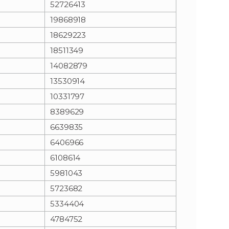
52726413
19868918
n
e
18629223
i
x
18511349
14082879
e
t
13530914
10331797
8389629
6639835
6406966
6108614
5981043
5723682
5334404
4784752