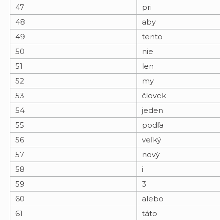
47
pri
48
aby
49
tento
50
nie
51
len
52
my
53
človek
54
jeden
55
podľa
56
veľký
57
nový
58
i
59
3
60
alebo
61
táto