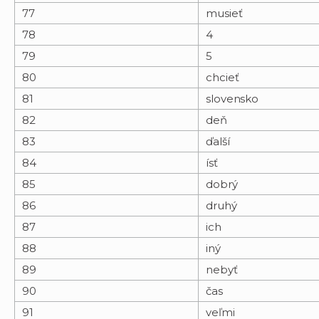
77
musieť
78
4
79
5
80
chcieť
81
slovensko
82
deň
83
ďalší
84
ísť
85
dobrý
86
druhý
87
ich
88
iný
89
nebyť
90
čas
91
veľmi