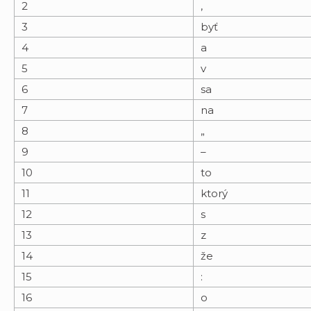
2
,
3
byť
4
a
5
v
6
sa
7
na
8
„
9
–
10
to
11
ktorý
12
s
13
z
14
že
15
:
16
o