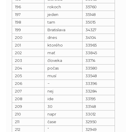
196
rokoch
35760
197
jeden
35148
198
tam
35015
199
Bratislava
34327
200
dnes
34104
201
ktorého
33965
202
mať
33845
203
človeka
33714
204
počas
33580
205
musí
33548
206
−
33396
207
nej
33284
208
ide
33195
209
30
33148
210
napr
33012
211
čase
32950
212
”
32949