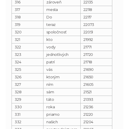
316
zároveň
22135
317
mesta
22118
318
Do
22117
319
teraz
22073
320
spoločnosť
22051
321
kto
21992
322
vody
21771
323
jednotlivých
21720
324
patrí
21718
325
vás
21690
326
ktorým
21650
327
ním
21605
328
sám
21521
329
táto
21393
330
roka
21236
331
priamo
21220
332
našich
21204