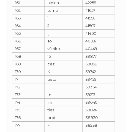
161
nielen
42258
162
tomu
41657
163
]
41556
164
J
41507
165
[
41400
166
To
40597
167
všetko
40449
168
15
39877
169
cez
39856
170
K
39742
171
tieto
39429
172
…
39354
173
m
39213
174
im
39040
175
tiež
39024
176
proti
38830
177
=
38238