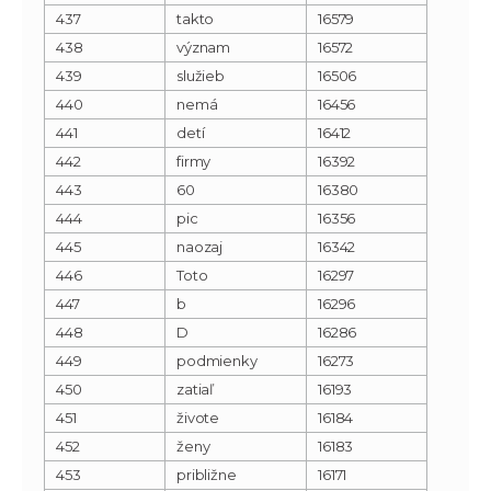
437
takto
16579
438
význam
16572
439
služieb
16506
440
nemá
16456
441
detí
16412
442
firmy
16392
443
60
16380
444
pic
16356
445
naozaj
16342
446
Toto
16297
447
b
16296
448
D
16286
449
podmienky
16273
450
zatiaľ
16193
451
živote
16184
452
ženy
16183
453
približne
16171