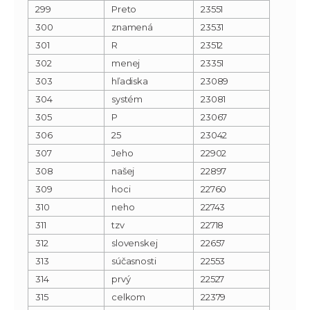
299
Preto
23551
300
znamená
23531
301
R
23512
302
menej
23351
303
hľadiska
23089
304
systém
23081
305
P
23067
306
25
23042
307
Jeho
22902
308
našej
22897
309
hoci
22760
310
neho
22743
311
tzv
22718
312
slovenskej
22657
313
súčasnosti
22553
314
prvý
22527
315
celkom
22379