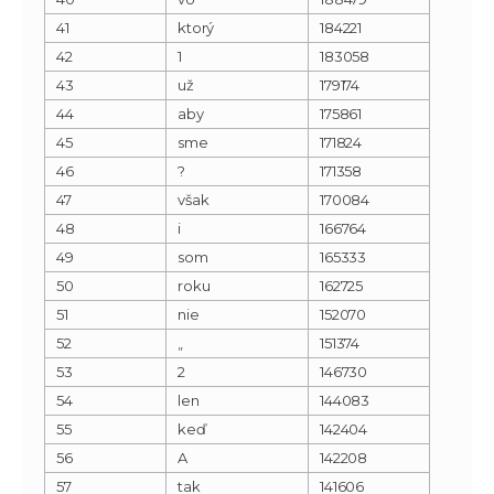
41
ktorý
184221
42
1
183058
43
už
179174
44
aby
175861
45
sme
171824
46
?
171358
47
však
170084
48
i
166764
49
som
165333
50
roku
162725
51
nie
152070
52
„
151374
53
2
146730
54
len
144083
55
keď
142404
56
A
142208
57
tak
141606