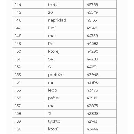
144
treba
45768
145
20
45549
146
napríklad
45156
147
ľudí
45146
148
mali
44738
149
Pri
44582
150
ktorej
44290
151
SR
44259
152
S
44181
153
pretože
43948
154
mi
43870
155
lebo
43476
156
práve
42916
157
mal
42875
158
12
42838
159
týchto
42743
160
ktorú
42444