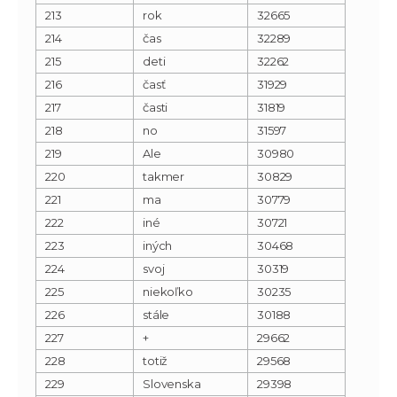
213
rok
32665
214
čas
32289
215
deti
32262
216
časť
31929
217
časti
31819
218
no
31597
219
Ale
30980
220
takmer
30829
221
ma
30779
222
iné
30721
223
iných
30468
224
svoj
30319
225
niekoľko
30235
226
stále
30188
227
+
29662
228
totiž
29568
229
Slovenska
29398