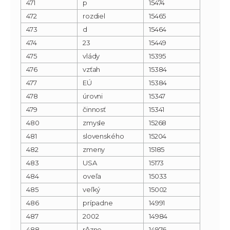
471
p
15474
472
rozdiel
15465
473
d
15464
474
23
15449
475
vlády
15395
476
vzťah
15384
477
EÚ
15384
478
úrovni
15347
479
činnosť
15341
480
zmysle
15268
481
slovenského
15204
482
zmeny
15185
483
USA
15173
484
oveľa
15033
485
veľký
15002
486
prípadne
14991
487
2002
14984
488
rôzne
14976