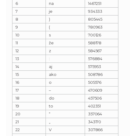
6
na
1467251
7
je
934333
8
)
805445
9
(
780963
10
s
700126
11
že
588178
12
z
584567
13
:
576884
14
aj
575953
15
ako
508786
16
o
505576
17
–
470609
18
do
457506
19
to
402351
20
“
357064
21
„
343170
22
V
307866