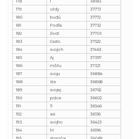
178
I
38183
179
vždy
37773
180
budú
37772
181
Podľa
37732
182
život
37703
183
často
37522
184
svojich
37463
185
Aj
37397
186
môžu
37321
187
svoju
36884
188
ste
36868
189
svojej
36762
190
práce
36602
191
11
36546
192
asi
36516
193
svojho
36423
194
M
36196
195
storočia
36069