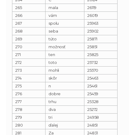
265
mala
26119
266
vám
26019
267
spolu
25963
268
seba
25902
269
túto
25871
270
možnosť
25851
271
ten
25825
272
toto
25732
273
mohli
25570
274
skôr
25463
275
n
25461
276
dobre
25459
277
trhu
25328
278
dva
25272
279
tri
24958
280
ďalej
24851
281
Za
24831