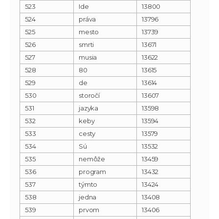
523
Ide
13800
524
práva
13796
525
mesto
13739
526
smrti
13671
527
musia
13622
528
80
13615
529
de
13614
530
storočí
13607
531
jazyka
13598
532
keby
13594
533
cesty
13579
534
Sú
13532
535
nemôže
13459
536
program
13432
537
týmto
13424
538
jedna
13408
539
prvom
13406