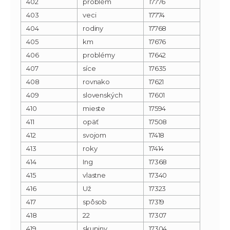
402
problém
17776
403
veci
17774
404
rodiny
17768
405
km
17676
406
problémy
17642
407
síce
17635
408
rovnako
17621
409
slovenských
17601
410
mieste
17594
411
opäť
17508
412
svojom
17418
413
roky
17414
414
Ing
17368
415
vlastne
17340
416
Už
17323
417
spôsob
17319
418
22
17307
419
skupiny
17304