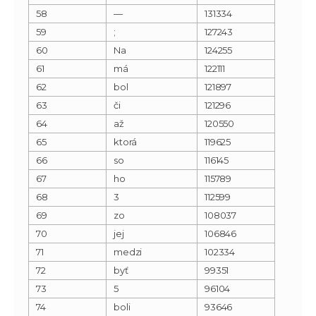
58
—
131334
59
;
127243
60
Na
124255
61
má
122111
62
bol
121897
63
či
121296
64
až
120550
65
ktorá
119625
66
so
116145
67
ho
115789
68
3
112599
69
zo
108037
70
jej
106846
71
medzi
102334
72
byť
99351
73
5
96104
74
boli
93646