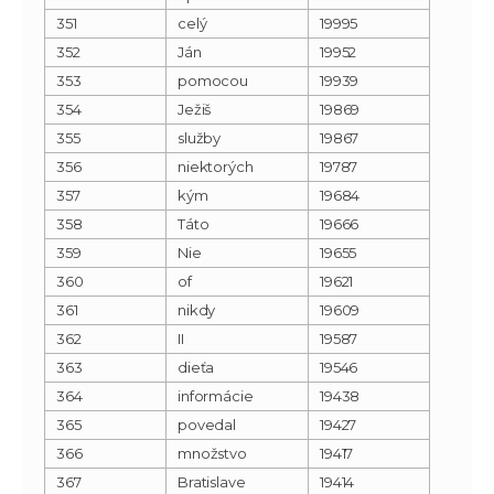
351
celý
19995
352
Ján
19952
353
pomocou
19939
354
Ježiš
19869
355
služby
19867
356
niektorých
19787
357
kým
19684
358
Táto
19666
359
Nie
19655
360
of
19621
361
nikdy
19609
362
II
19587
363
dieťa
19546
364
informácie
19438
365
povedal
19427
366
množstvo
19417
367
Bratislave
19414