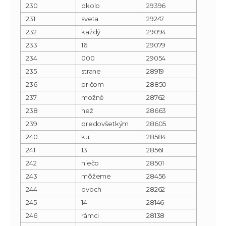
230
okolo
29396
231
sveta
29247
232
každý
29094
233
16
29079
234
000
29054
235
strane
28919
236
pričom
28850
237
možné
28762
238
než
28663
239
predovšetkým
28605
240
ku
28584
241
13
28561
242
niečo
28501
243
môžeme
28456
244
dvoch
28262
245
14
28146
246
rámci
28138