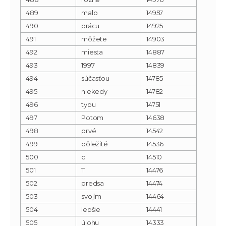
489
malo
14957
490
prácu
14925
491
môžete
14903
492
miesta
14887
493
1997
14839
494
súčasťou
14785
495
niekedy
14782
496
typu
14751
497
Potom
14638
498
prvé
14542
499
dôležité
14536
500
c
14510
501
T
14476
502
predsa
14474
503
svojím
14464
504
lepšie
14441
505
úlohu
14333