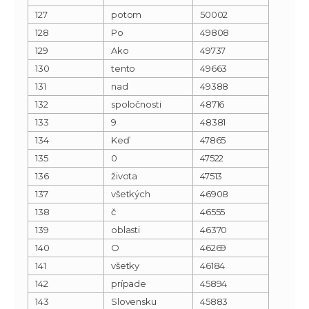
127
potom
50002
128
Po
49808
129
Ako
49737
130
tento
49663
131
nad
49388
132
spoločnosti
48716
133
9
48381
134
Keď
47865
135
0
47522
136
života
47513
137
všetkých
46908
138
č
46555
139
oblasti
46370
140
O
46269
141
všetky
46184
142
prípade
45894
143
Slovensku
45883