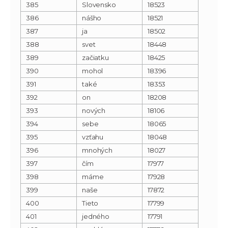
385
Slovensko
18523
386
nášho
18521
387
ja
18502
388
svet
18448
389
začiatku
18425
390
mohol
18396
391
také
18353
392
on
18208
393
nových
18106
394
sebe
18065
395
vzťahu
18048
396
mnohých
18027
397
čím
17977
398
máme
17928
399
naše
17872
400
Tieto
17799
401
jedného
17791