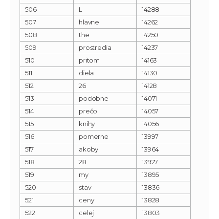
506
L
14288
507
hlavne
14262
508
the
14250
509
prostredia
14237
510
pritom
14163
511
diela
14130
512
26
14128
513
podobne
14071
514
prečo
14057
515
knihy
14056
516
pomerne
13997
517
akoby
13964
518
28
13927
519
my
13895
520
stav
13836
521
ceny
13828
522
celej
13803