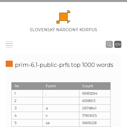
SLOVENSKÝ NÁRODNÝ KORPUS
EN
prim-6.1-public-prfs top 1000 words
Nr.
Form
Count
1
,
6985294
2
.
6518913
3
a
2676841
4
v
1780635
5
sa
1665028