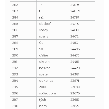
282
17
24816
283
t
24809
284
nič
24787
285
období
24740
286
vtedy
24681
287
strany
24612
288
Čo
24531
289
50
24495
290
ďalšie
24470
291
okrem
24459
292
neskôr
24420
293
svete
24381
294
dokonca
23871
295
2000
23698
296
spôsobom
23676
297
tých
23652
298
ňom
23622