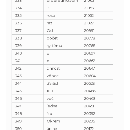
333
prostredníctvom
21063
334
B
21053
335
resp
21052
336
raz
21027
337
Od
20991
338
počet
20778
339
systému
20768
340
E
20697
341
e
20662
342
činnosti
20647
343
vôbec
20604
344
ďalších
20523
345
100
20466
346
voči
20463
347
jednej
20451
348
No
20392
349
Okrem
20295
350
úplne
20172