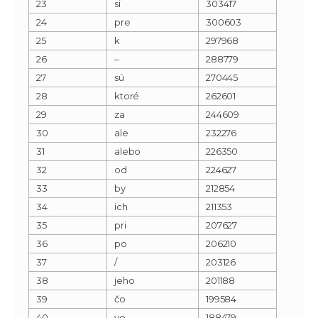
23
si
303417
24
pre
300603
25
k
297968
26
–
288779
27
sú
270445
28
ktoré
262601
29
za
244609
30
ale
232276
31
alebo
226350
32
od
224627
33
by
212854
34
ich
211353
35
pri
207627
36
po
206210
37
/
203126
38
jeho
201188
39
čo
199584
40
vo
188479