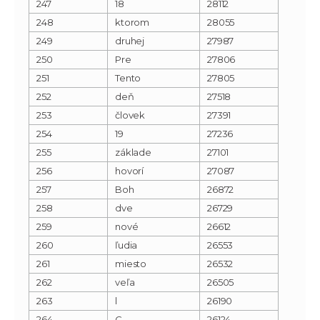
247
18
28112
248
ktorom
28055
249
druhej
27987
250
Pre
27806
251
Tento
27805
252
deň
27518
253
človek
27391
254
19
27236
255
základe
27101
256
hovorí
27087
257
Boh
26872
258
dve
26729
259
nové
26612
260
ľudia
26553
261
miesto
26532
262
veľa
26505
263
l
26190
264
C
26124