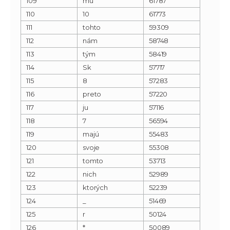
109
mu
61787
110
10
61773
111
tohto
59309
112
nám
58748
113
tým
58419
114
Sk
57717
115
8
57283
116
preto
57220
117
ju
57116
118
7
56594
119
majú
55483
120
svoje
55308
121
tomto
53713
122
nich
52989
123
ktorých
52239
124
_
51469
125
r
50124
126
*
50089