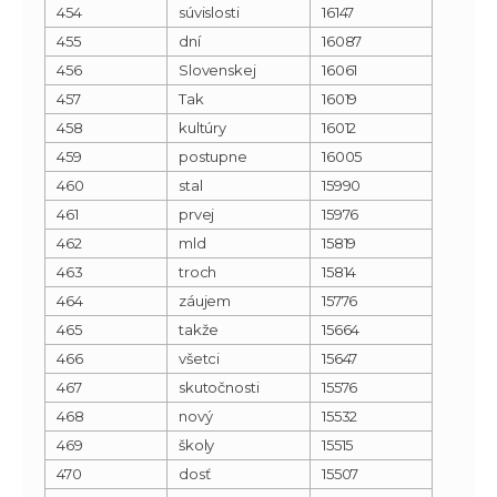
454
súvislosti
16147
455
dní
16087
456
Slovenskej
16061
457
Tak
16019
458
kultúry
16012
459
postupne
16005
460
stal
15990
461
prvej
15976
462
mld
15819
463
troch
15814
464
záujem
15776
465
takže
15664
466
všetci
15647
467
skutočnosti
15576
468
nový
15532
469
školy
15515
470
dosť
15507