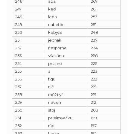
246
aba
267
247
keď
261
248
leda
253
249
nabetón
251
250
kebyže
248
251
jednak
237
252
nesporne
234
253
všakáno
228
254
priamo
225
255
à
223
256
figu
222
257
nič
219
258
môžbyť
219
259
neviem
212
260
stoj
203
261
prisámvačku
199
262
rád
197
263
horký
192