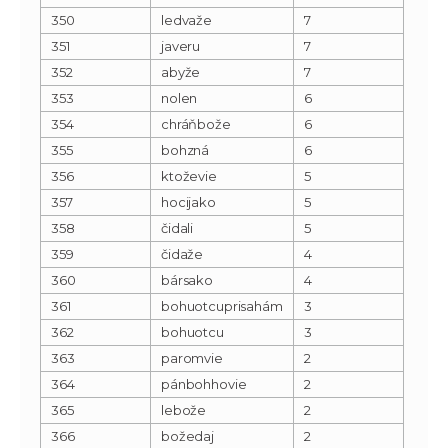
350
ledvaže
7
351
javeru
7
352
abyže
7
353
nolen
6
354
chráňbože
6
355
bohzná
6
356
ktoževie
5
357
hocijako
5
358
čidali
5
359
čidaže
4
360
bársako
4
361
bohuotcuprisahám
3
362
bohuotcu
3
363
paromvie
2
364
pánbohhovie
2
365
lebože
2
366
božedaj
2