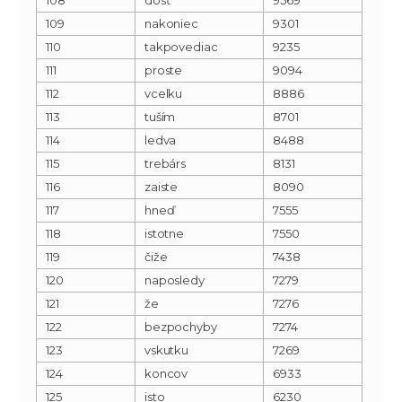
109
nakoniec
9301
110
takpovediac
9235
111
proste
9094
112
vcelku
8886
113
tuším
8701
114
ledva
8488
115
trebárs
8131
116
zaiste
8090
117
hneď
7555
118
istotne
7550
119
čiže
7438
120
naposledy
7279
121
že
7276
122
bezpochyby
7274
123
vskutku
7269
124
koncov
6933
125
isto
6230