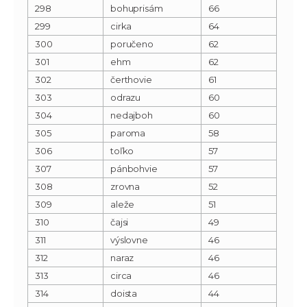
298
bohuprisám
66
299
cirka
64
300
poručeno
62
301
ehm
62
302
čerthovie
61
303
odrazu
60
304
nedajboh
60
305
paroma
58
306
toľko
57
307
pánbohvie
57
308
zrovna
52
309
aleže
51
310
čajsi
49
311
výslovne
46
312
naraz
46
313
circa
46
314
doista
44