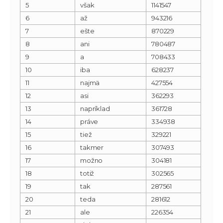
5
však
1141547
6
až
943216
7
ešte
870229
8
ani
780487
9
a
708433
10
iba
628237
11
najmä
427554
12
asi
362293
13
napríklad
361728
14
práve
334938
15
tiež
329221
16
takmer
307493
17
možno
304181
18
totiž
302565
19
tak
287561
20
teda
281612
21
ale
226354