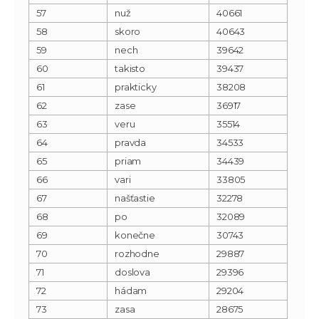
57
nuž
40661
58
skoro
40643
59
nech
39642
60
takisto
39437
61
prakticky
38208
62
zase
36917
63
veru
35514
64
pravda
34533
65
priam
34439
66
vari
33805
67
našťastie
32278
68
po
32089
69
konečne
30743
70
rozhodne
29887
71
doslova
29396
72
hádam
29204
73
zasa
28675