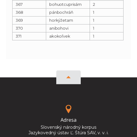
367
bohuotcuprisám
2
368
pánbochráň
1
369
horkýžetam
1
370
anibohovi
1
371
akokoľvek
1
Adresa
Slovenský národný korpus
Jazykovedný ústav Ľ. Štúra SAV, v. v. i.