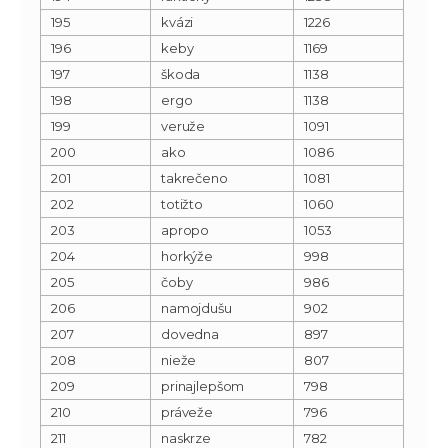
195
kvázi
1226
196
keby
1169
197
škoda
1138
198
ergo
1138
199
veruže
1091
200
ako
1086
201
takrečeno
1081
202
totižto
1060
203
apropo
1053
204
horkýže
998
205
čoby
986
206
namojdušu
902
207
dovedna
897
208
nieže
807
209
prinajlepšom
798
210
práveže
796
211
naskrze
782