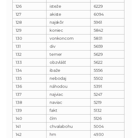
126
isteže
6229
127
akiste
6094
128
najskôr
5961
129
koniec
5842
130
vonkoncom
5831
131
div
5659
132
temer
5629
133
obzvlášť
5622
134
ibaže
5556
135
nebodaj
5502
136
náhodou
5391
137
najviac
5247
138
naviac
5219
139
fakt
5132
140
čím
5126
141
chvalabohu
5004
142
hm
4930