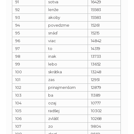
91
sotva
16429
92
lenže
15583
93
akoby
15583
94
povedzme
15261
95
snáď
15215
96
viac
14842
97
to
14319
98
inak
13733
99
lebo
13652
100
skrátka
13248
101
zas
12951
102
prinajmenšom
12879
103
ba
11389
104
ozaj
10777
105
radšej
10302
106
zvlášť
10268
107
zo
9804
108
dosť
9569