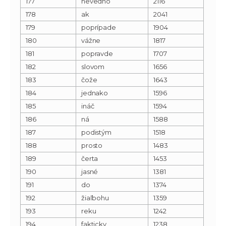
177
nevedno
2116
178
ak
2041
179
poprípade
1904
180
vážne
1817
181
popravde
1707
182
slovom
1656
183
čože
1643
184
jednako
1596
185
ináč
1594
186
ná
1588
187
podistým
1518
188
prosto
1483
189
čerta
1453
190
jasné
1381
191
do
1374
192
žiaľbohu
1359
193
reku
1242
194
fakticky
1238