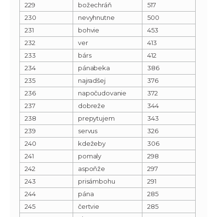
229
božechráň
517
230
nevyhnutne
500
231
bohvie
453
232
ver
413
233
bárs
412
234
pánabeka
386
235
najradšej
376
236
napočudovanie
372
237
dobreže
344
238
prepytujem
343
239
servus
326
240
kdežeby
306
241
pomaly
298
242
aspoňže
297
243
prisámbohu
291
244
pána
285
245
čertvie
285