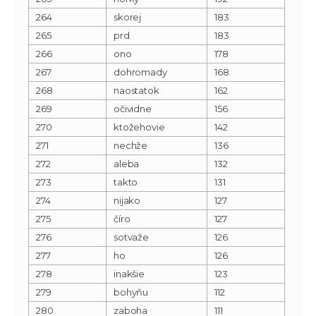
264
skorej
183
265
prd
183
266
ono
178
267
dohromady
168
268
naostatok
162
269
očividne
156
270
ktožehovie
142
271
nechže
136
272
aleba
132
273
takto
131
274
nijako
127
275
číro
127
276
sotvaže
126
277
ho
126
278
inakšie
123
279
bohyňu
112
280
zaboha
111