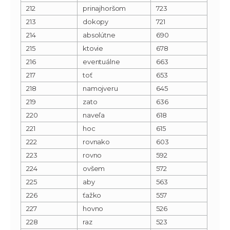
212
prinajhoršom
723
213
dokopy
721
214
absolútne
690
215
ktovie
678
216
eventuálne
663
217
toť
653
218
namojveru
645
219
zato
636
220
naveľa
618
221
hoc
615
222
rovnako
603
223
rovno
592
224
ovšem
572
225
aby
563
226
ťažko
557
227
hovno
526
228
raz
523