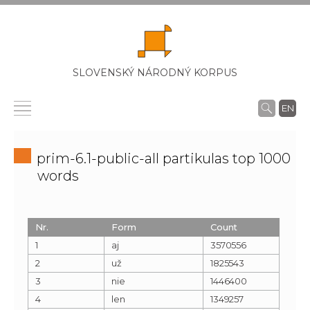
SLOVENSKÝ NÁRODNÝ KORPUS
EN
prim-6.1-public-all partikulas top 1000
words
Nr.
Form
Count
1
aj
3570556
2
už
1825543
3
nie
1446400
4
len
1349257