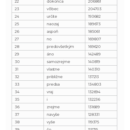
22
dokonca
206861
23
vôbec
204703
24
určite
193682
25
naozaj
189673
26
aspoň
185061
27
no
169807
28
predovšetkým
169620
29
áno
142489
30
samozrejme
140819
31
vlastne
140310
32
približne
137213
33
predsa
134803
34
vraj
132694
35
i
132236
36
zrejme
131689
37
navyše
128331
38
vyše
119375
39
čo
113715