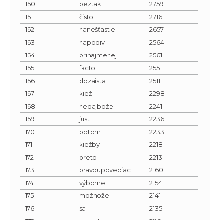
160
beztak
2759
161
čisto
2716
162
nanešťastie
2657
163
napodiv
2564
164
prinajmenej
2561
165
facto
2551
166
dozaista
2511
167
kiež
2298
168
nedajbože
2241
169
just
2236
170
potom
2233
171
kiežby
2218
172
preto
2213
173
pravdupovediac
2160
174
výborne
2154
175
možnože
2141
176
sa
2135