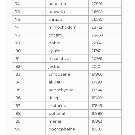
74
napokon
27892
75
pravdaže
26625
76
zhruba
26587
77
mimochodom
23732
78
prosím
23450
79
dobre
22914
80
výlučne
21747
81
respektíve
20991
82
jedine
20101
83
prirodzene
19860
84
akurát
19728
85
nepochybne
19324
86
ďalej
18100
87
skutočne
17845
88
bohužiaľ
16988
89
menej
16863
90
pochopiteľne
16585