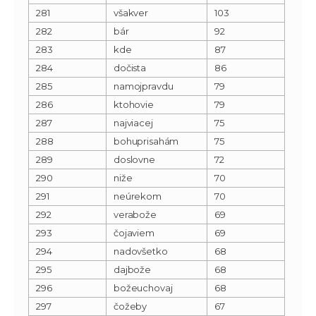
281
všakver
103
282
bár
92
283
kde
87
284
dočista
86
285
namojpravdu
79
286
ktohovie
79
287
najviacej
75
288
bohuprisahám
75
289
doslovne
72
290
niže
70
291
neúrekom
70
292
verabože
69
293
čojaviem
69
294
nadovšetko
68
295
dajbože
68
296
božeuchovaj
68
297
čožeby
67