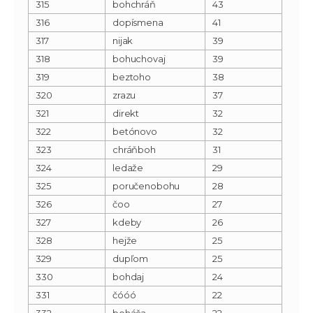
315
bohchráň
43
316
dopísmena
41
317
nijak
39
318
bohuchovaj
39
319
beztoho
38
320
zrazu
37
321
direkt
32
322
betónovo
32
323
chráňboh
31
324
ledaže
29
325
poručenobohu
28
326
čoo
27
327
kdeby
26
328
hejže
25
329
dupľom
25
330
bohdaj
24
331
čóóó
22
332
boháča
22