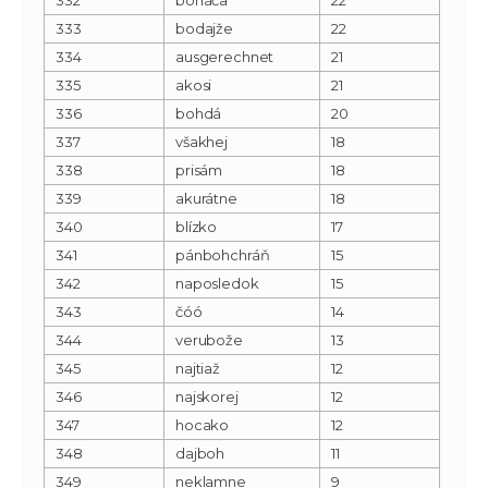
333
bodajže
22
334
ausgerechnet
21
335
akosi
21
336
bohdá
20
337
všakhej
18
338
prisám
18
339
akurátne
18
340
blízko
17
341
pánbohchráň
15
342
naposledok
15
343
čóó
14
344
verubože
13
345
najtiaž
12
346
najskorej
12
347
hocako
12
348
dajboh
11
349
neklamne
9