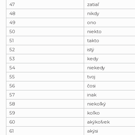
47
zatiaľ
48
nikdy
49
ono
50
niekto
51
takto
52
istý
53
kedy
54
niekedy
55
tvoj
56
čosi
57
inak
58
niekoľký
59
koľko
60
akýkoľvek
61
akýsi