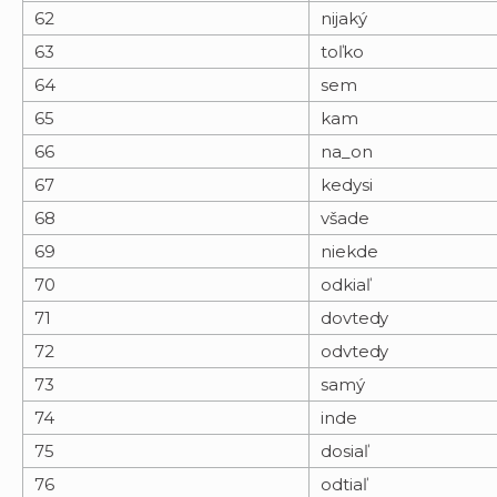
62
nijaký
63
toľko
64
sem
65
kam
66
na_on
67
kedysi
68
všade
69
niekde
70
odkiaľ
71
dovtedy
72
odvtedy
73
samý
74
inde
75
dosiaľ
76
odtiaľ