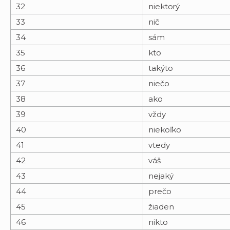
32
niektorý
33
nič
34
sám
35
kto
36
takýto
37
niečo
38
ako
39
vždy
40
niekoľko
41
vtedy
42
váš
43
nejaký
44
prečo
45
žiaden
46
nikto