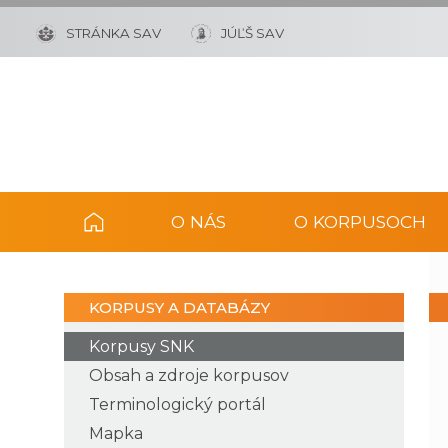
STRÁNKA SAV
JÚĽŠ SAV
O NÁS
O KORPUSOCH
KORPUSY A DATABÁZY
Korpusy SNK
Obsah a zdroje korpusov
Terminologický portál
Mapka