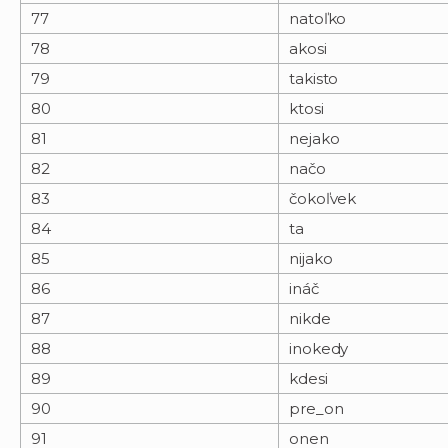
77
natoľko
78
akosi
79
takisto
80
ktosi
81
nejako
82
načo
83
čokoľvek
84
ta
85
nijako
86
ináč
87
nikde
88
inokedy
89
kdesi
90
pre_on
91
onen