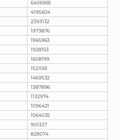
6406965
4195604
n
e
2393132
i
x
1973876
1965963
e
t
1928153
1608199
1521061
1469532
1387896
1132974
1096421
1064035
901327
828074