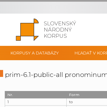
SLOVENSKÝ
NÁRODNÝ
KORPUS
KORPUSY A DATABÁZY
HĽADAŤ V KOR
prim-6.1-public-all pronominu
Nr.
Form
1
to