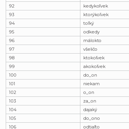
92
kedykoľvek
93
ktorýkoľvek
94
toľký
95
odkedy
96
málokto
97
všeličo
98
ktokoľvek
99
akokoľvek
100
do_on
101
niekam
102
o_on
103
za_on
104
dajaký
105
do_ono
106
odtiaľto