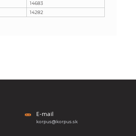
14683
14282
E-mail
korpus@korpus.sk