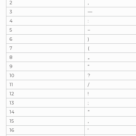
2
,
3
—
4
:
5
–
6
)
7
(
8
„
9
“
10
?
11
/
12
!
13
;
14
”
15
‚
16
‘