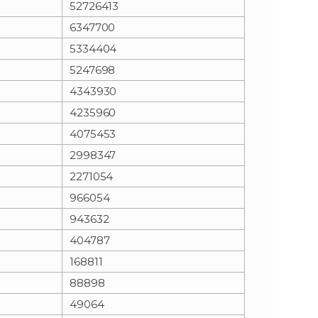
52726413
6347700
n
e
5334404
i
x
5247698
4343930
e
t
4235960
4075453
2998347
2271054
966054
943632
404787
168811
88898
49064