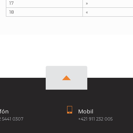
17
»
18
«
fón
Mobil
2 5441 0307
+421 911 232 005