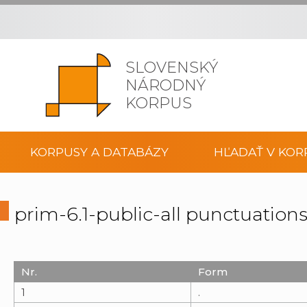
SLOVENSKÝ
NÁRODNÝ
KORPUS
KORPUSY A DATABÁZY
HĽADAŤ V KOR
prim-6.1-public-all punctuation
Nr.
Form
1
.