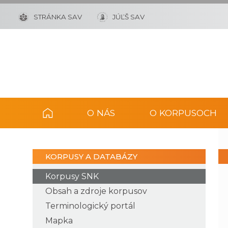
STRÁNKA SAV
JÚĽŠ SAV
O NÁS
O KORPUSOCH
KORPUSY A DATABÁZY
Korpusy SNK
Obsah a zdroje korpusov
Terminologický portál
Mapka