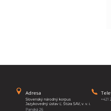
Adresa
Tele
Slovenský národný korpus
+421 
Jazykovedný ústav Ľ. Štúra SAV, v. v. i.
Panská 26