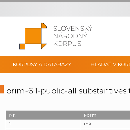
SLOVENSKÝ
NÁRODNÝ
KORPUS
KORPUSY A DATABÁZY
HĽADAŤ V KOR
prim-6.1-public-all substantive
Nr.
Form
1
rok