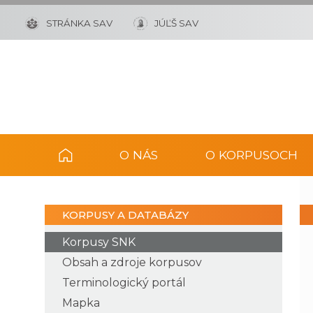
STRÁNKA SAV
JÚĽŠ SAV
O NÁS
O KORPUSOCH
KORPUSY A DATABÁZY
Korpusy SNK
Obsah a zdroje korpusov
Terminologický portál
Mapka