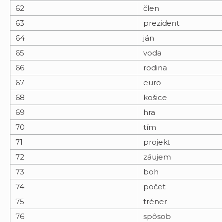
62
člen
63
prezident
64
ján
65
voda
66
rodina
67
euro
68
košice
69
hra
70
tím
71
projekt
72
záujem
73
boh
74
počet
75
tréner
76
spôsob