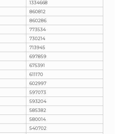
1334668
860812
n
e
860286
i
x
773534
730214
e
t
713945
697859
675391
611170
602997
597073
593204
585382
580014
540702