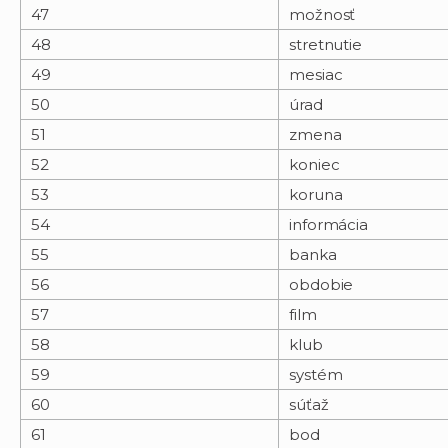
47
možnosť
48
stretnutie
49
mesiac
50
úrad
51
zmena
52
koniec
53
koruna
54
informácia
55
banka
56
obdobie
57
film
58
klub
59
systém
60
súťaž
61
bod