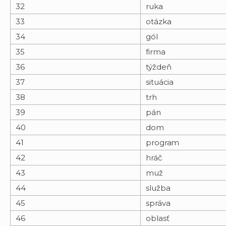
32
ruka
33
otázka
34
gól
35
firma
36
týždeň
37
situácia
38
trh
39
pán
40
dom
41
program
42
hráč
43
muž
44
služba
45
správa
46
oblasť