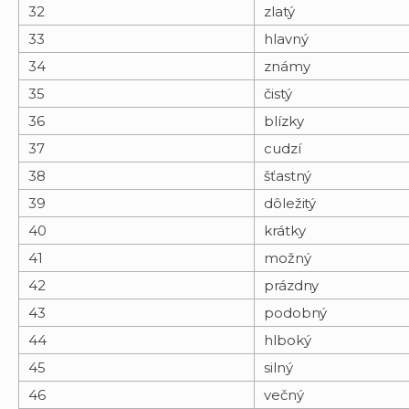
32
zlatý
33
hlavný
34
známy
35
čistý
36
blízky
37
cudzí
38
šťastný
39
dôležitý
40
krátky
41
možný
42
prázdny
43
podobný
44
hlboký
45
silný
46
večný