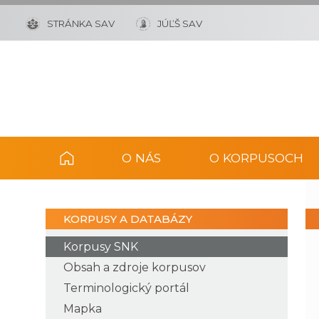
STRÁNKA SAV
JÚĽŠ SAV
O NÁS
O KORPUSOCH
KORPUSY A DATABÁZY
Korpusy SNK
Obsah a zdroje korpusov
Terminologický portál
Mapka