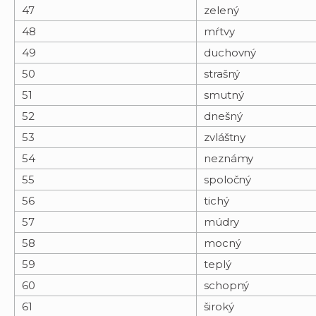
47
zelený
48
mŕtvy
49
duchovný
50
strašný
51
smutný
52
dnešný
53
zvláštny
54
neznámy
55
spoločný
56
tichý
57
múdry
58
mocný
59
teplý
60
schopný
61
široký