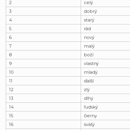
2
celý
3
dobrý
4
starý
5
rád
6
nový
7
malý
8
boží
9
vlastný
10
mladý
11
ďalší
12
zlý
13
dlhý
14
ľudský
15
čierny
16
svätý