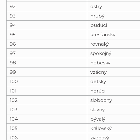
92
ostrý
93
hrubý
94
budúci
95
kresťanský
96
rovnaký
97
spokojný
98
nebeský
99
vzácny
100
detský
101
horúci
102
slobodný
103
slávny
104
bývalý
105
kráľovský
106
zvedavý