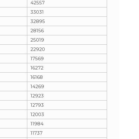
42557
33031
n
e
32895
i
x
28156
25019
e
t
22920
17569
16272
16168
14269
12923
12793
12003
11984
11737