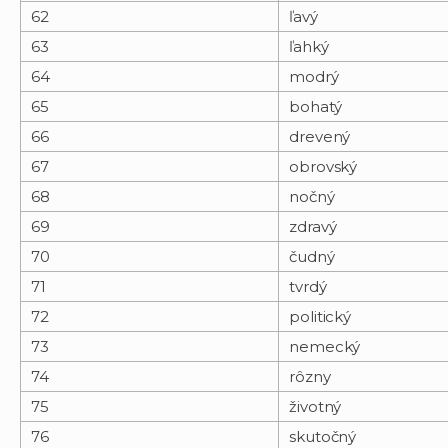
62
ľavý
63
ľahký
64
modrý
65
bohatý
66
drevený
67
obrovský
68
nočný
69
zdravý
70
čudný
71
tvrdý
72
politický
73
nemecký
74
rôzny
75
životný
76
skutočný