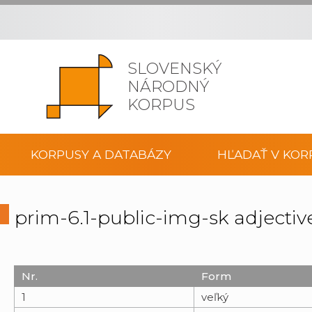
SLOVENSKÝ
NÁRODNÝ
KORPUS
KORPUSY A DATABÁZY
HĽADAŤ V KOR
prim-6.1-public-img-sk adjecti
Nr.
Form
1
veľký