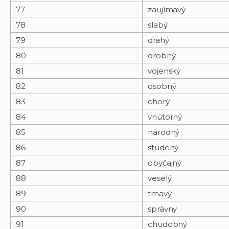
77
zaujímavý
78
slabý
79
drahý
80
drobný
81
vojenský
82
osobný
83
chorý
84
vnútorný
85
národný
86
studený
87
obyčajný
88
veselý
89
tmavý
90
správny
91
chudobný