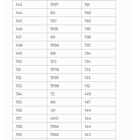
143
1957
161
144
64
160
145
150
160
146
1918
159
147
69
158
148
1966
155
149
68
154
150
120
154
151
1978
153
152
1959
153
153
1958
152
154
72
149
155
66
147
156
viii
144
157
400
144
158
1964
144
159
1965
143