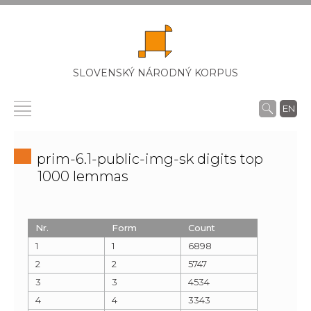
SLOVENSKÝ NÁRODNÝ KORPUS
EN
prim-6.1-public-img-sk digits top
1000 lemmas
Nr.
Form
Count
1
1
6898
2
2
5747
3
3
4534
4
4
3343