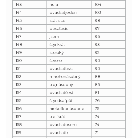
143
nula
104
144
dvadsaťjeden
103
145
státisíce
98
146
desaťtisíci
97
147
jsem
96
148
štyrikrát
93
149
storaký
92
150
štvoro
90
151
dvadsaťtisíc
90
152
mnohonásobný
88
153
trojnásobný
85
154
dvadsaťšesť
81
155
štyridsaťpäť
76
156
niekoľkonásobne
75
157
tretíkrát
74
158
dvadsaťosem
74
159
dvadsaťtri
71