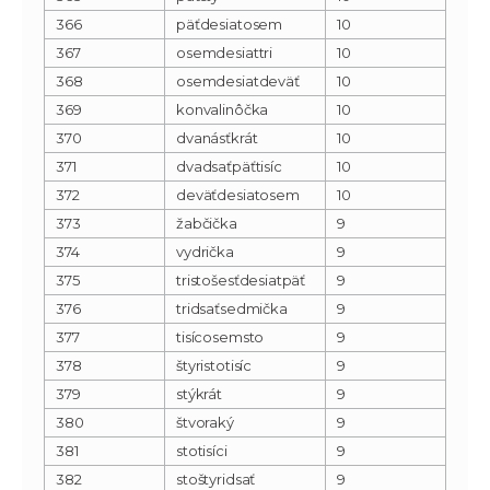
366
päťdesiatosem
10
367
osemdesiattri
10
368
osemdesiatdeväť
10
369
konvalinôčka
10
370
dvanásťkrát
10
371
dvadsaťpäťtisíc
10
372
deväťdesiatosem
10
373
žabčička
9
374
vydrička
9
375
tristošesťdesiatpäť
9
376
tridsaťsedmička
9
377
tisícosemsto
9
378
štyristotisíc
9
379
stýkrát
9
380
štvoraký
9
381
stotisíci
9
382
stoštyridsať
9