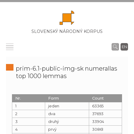
SLOVENSKÝ NÁRODNÝ KORPUS
EN
prim-6.1-public-img-sk numerallas
top 1000 lemmas
Nr.
Form
Count
1
jeden
63365
2
dva
37693
3
druhý
33904
4
prvý
30861