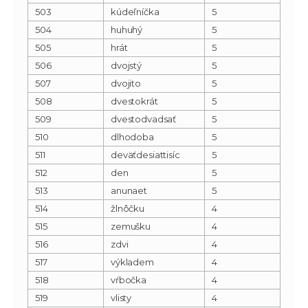
503
kúdeľníčka
5
504
huhuhý
5
505
hrát
5
506
dvojstý
5
507
dvojito
5
508
dvestokrát
5
509
dvestodvadsať
5
510
dlhodoba
5
511
deväťdesiattisíc
5
512
den
5
513
anunaet
5
514
žlnôčku
4
515
zemušku
4
516
zdvi
4
517
výkladem
4
518
vŕbočka
4
519
vlisty
4