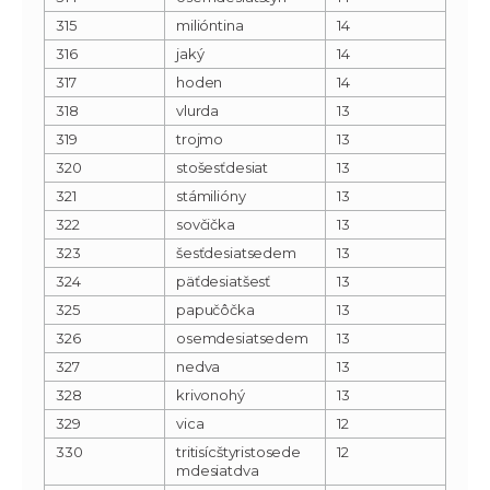
315
milióntina
14
316
jaký
14
317
hoden
14
318
vlurda
13
319
trojmo
13
320
stošesťdesiat
13
321
stámilióny
13
322
sovčička
13
323
šesťdesiatsedem
13
324
päťdesiatšesť
13
325
papučôčka
13
326
osemdesiatsedem
13
327
nedva
13
328
krivonohý
13
329
vica
12
330
tritisícštyristosede
12
mdesiatdva