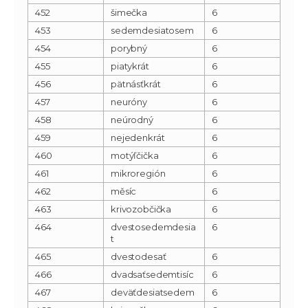
452
šimečka
6
453
sedemdesiatosem
6
454
porybný
6
455
piatykrát
6
456
pätnásťkrát
6
457
neuróny
6
458
neúrodný
6
459
nejedenkrát
6
460
motýľčička
6
461
mikroregión
6
462
měsíc
6
463
krivozobčička
6
464
dvestosedemdesia
6
t
465
dvestodesať
6
466
dvadsaťsedemtisíc
6
467
deväťdesiatsedem
6