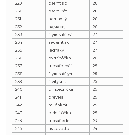
229
osemtisíc
28
230
osemkrát
28
231
nemnohý
28
232
najviacej
28
233
štyridsaťšesť
27
234
sedemtisíc
27
235
jednaký
27
236
bystrinôčka
26
237
tridsaťdeväť
25
238
štyridsaťštyri
25
239
štvrtýkrát
25
240
princeznička
25
241
preveľa
25
242
miliónkrát
25
243
belorítôčka
25
244
tridsaťjeden
24
245
tisícdvesto
24