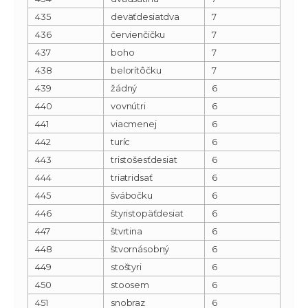
435
deväťdesiatdva
7
436
červienčičku
7
437
boho
7
438
belorítôčku
7
439
žádný
6
440
vovnútri
6
441
viacmenej
6
442
turíc
6
443
tristošesťdesiat
6
444
triatridsať
6
445
švábočku
6
446
štyristopäťdesiat
6
447
štvrtina
6
448
štvornásobný
6
449
stoštyri
6
450
stoosem
6
451
snobraz
6