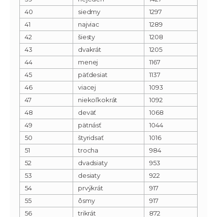
40
siedmy
1297
41
najviac
1289
42
šiesty
1208
43
dvakrát
1205
44
menej
1167
45
päťdesiat
1137
46
viacej
1093
47
niekoľkokrát
1092
48
deväť
1068
49
pätnásť
1044
50
štyridsať
1016
51
trocha
984
52
dvadsiaty
953
53
desiaty
922
54
prvýkrát
917
55
ôsmy
917
56
trikrát
872