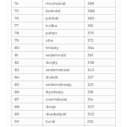
74
mnohokrát
389
75
šestnásť
388
76
párkrát
385
77
troška
381
78
päťsto
375
79
obe
372
80
trinásty
364
81
sedemnásť
361
82
dvojitý
358
83
sedemdesiat
343
84
stokrát
327
85
sedemdesiaty
325
86
štyridsiaty
318
87
osemdesiat
314
88
dvoje
307
89
dvadsaťpäť
302
90
tucet
292