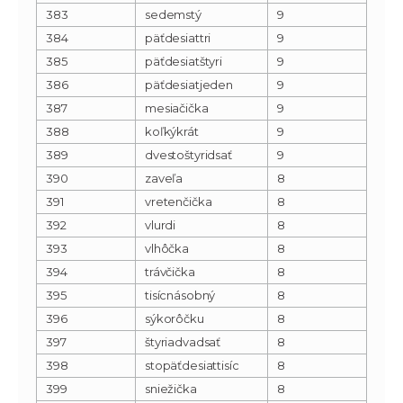
383
sedemstý
9
384
päťdesiattri
9
385
päťdesiatštyri
9
386
päťdesiatjeden
9
387
mesiačička
9
388
koľkýkrát
9
389
dvestoštyridsať
9
390
zaveľa
8
391
vretenčička
8
392
vlurdi
8
393
vlhôčka
8
394
trávčička
8
395
tisícnásobný
8
396
sýkorôčku
8
397
štyriadvadsať
8
398
stopäťdesiattisíc
8
399
sniežička
8