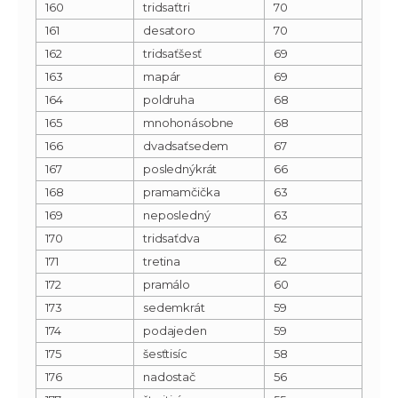
160
tridsaťtri
70
161
desatoro
70
162
tridsaťšesť
69
163
mapár
69
164
poldruha
68
165
mnohonásobne
68
166
dvadsaťsedem
67
167
poslednýkrát
66
168
pramamčička
63
169
neposledný
63
170
tridsaťdva
62
171
tretina
62
172
pramálo
60
173
sedemkrát
59
174
podajeden
59
175
šesťtisíc
58
176
nadostač
56