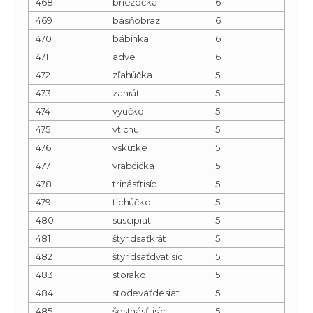
468
briezočka
6
469
básňobraz
6
470
bábinka
6
471
adve
6
472
zľahúčka
5
473
zahrát
5
474
vyučko
5
475
vtichu
5
476
vskutke
5
477
vrabčička
5
478
trinásťtisíc
5
479
tichúčko
5
480
suscipiat
5
481
štyridsaťkrát
5
482
štyridsaťdvatisíc
5
483
storako
5
484
stodeväťdesiat
5
485
šestnásťtisíc
5