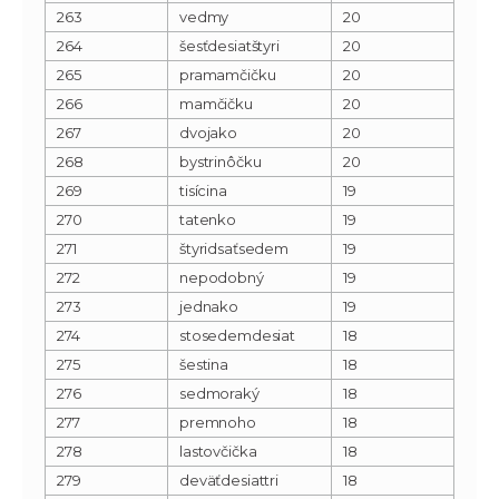
263
vedmy
20
264
šesťdesiatštyri
20
265
pramamčičku
20
266
mamčičku
20
267
dvojako
20
268
bystrinôčku
20
269
tisícina
19
270
tatenko
19
271
štyridsaťsedem
19
272
nepodobný
19
273
jednako
19
274
stosedemdesiat
18
275
šestina
18
276
sedmoraký
18
277
premnoho
18
278
lastovčička
18
279
deväťdesiattri
18