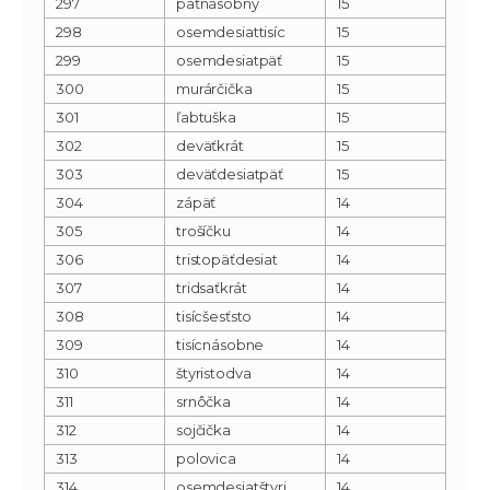
297
päťnásobný
15
298
osemdesiattisíc
15
299
osemdesiatpäť
15
300
murárčička
15
301
ľabtuška
15
302
deväťkrát
15
303
deväťdesiatpäť
15
304
zápäť
14
305
trošíčku
14
306
tristopäťdesiat
14
307
tridsaťkrát
14
308
tisícšesťsto
14
309
tisícnásobne
14
310
štyristodva
14
311
srnôčka
14
312
sojčička
14
313
polovica
14
314
osemdesiatštyri
14