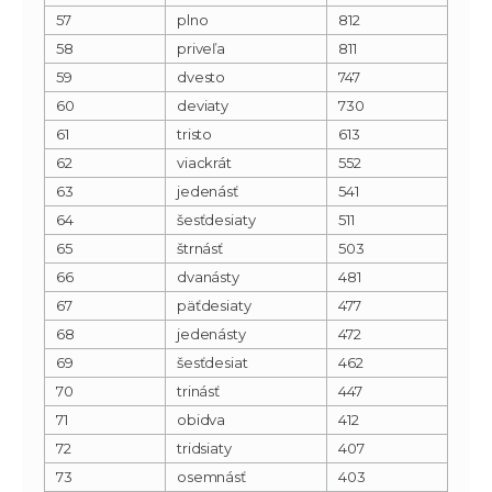
57
plno
812
58
priveľa
811
59
dvesto
747
60
deviaty
730
61
tristo
613
62
viackrát
552
63
jedenásť
541
64
šesťdesiaty
511
65
štrnásť
503
66
dvanásty
481
67
päťdesiaty
477
68
jedenásty
472
69
šesťdesiat
462
70
trinásť
447
71
obidva
412
72
tridsiaty
407
73
osemnásť
403