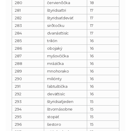
280
červienôčka
18
281
štyridsaťtri
17
282
štyridsaťdeväť
17
283
sirôtočku
17
284
dvanásťtisíc
17
285
trilión
16
286
obojaký
16
287
myšovčička
16
288
mrázička
16
289
mnohorako
16
290
miliónty
16
291
ľabtuštička
16
292
deväťtisíc
16
293
štyridsaťjeden
15
294
štvornásobne
15
295
stopäť
15
296
šestoro
15