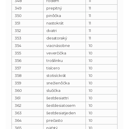
348
rodem
11
349
prepitný
11
350
pinôčka
11
351
nastokrát
11
352
dvatri
11
353
desatoraký
11
354
viacnásobne
10
355
veverčička
10
356
trošilinku
10
357
tisícero
10
358
stotisíckrát
10
359
snežienôčka
10
360
slučička
10
361
šesťdesiattri
10
362
šesťdesiatosem
10
363
šesťdesiatjeden
10
364
prečasto
10
365
päťstý
10