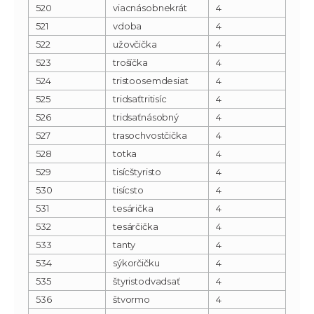
520
viacnásobnekrát
4
521
vdoba
4
522
užovčička
4
523
trošíčka
4
524
tristoosemdesiat
4
525
tridsaťtritisíc
4
526
tridsaťnásobný
4
527
trasochvostčička
4
528
totka
4
529
tisícštyristo
4
530
tisícsto
4
531
tesárička
4
532
tesárčička
4
533
tanty
4
534
sýkorčičku
4
535
štyristodvadsať
4
536
štvormo
4