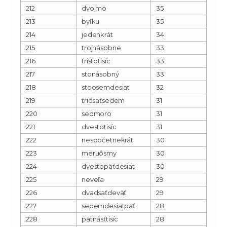
212
dvojmo
35
213
byľku
35
214
jedenkrát
34
215
trojnásobne
33
216
tristotisíc
33
217
stonásobný
33
218
stoosemdesiat
32
219
tridsaťsedem
31
220
sedmoro
31
221
dvestotisíc
31
222
nespočetnekrát
30
223
meruôsmy
30
224
dvestopäťdesiat
30
225
neveľa
29
226
dvadsaťdeväť
29
227
sedemdesiatpäť
28
228
pätnásťtisíc
28