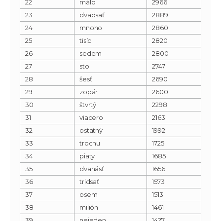
22
málo
2966
23
dvadsať
2889
24
mnoho
2860
25
tisíc
2820
26
sedem
2800
27
sto
2747
28
šesť
2690
29
zopár
2600
30
štvrtý
2298
31
viacero
2163
32
ostatný
1992
33
trochu
1725
34
piaty
1685
35
dvanásť
1656
36
tridsať
1573
37
osem
1513
38
milión
1461
39
nejeden
1427