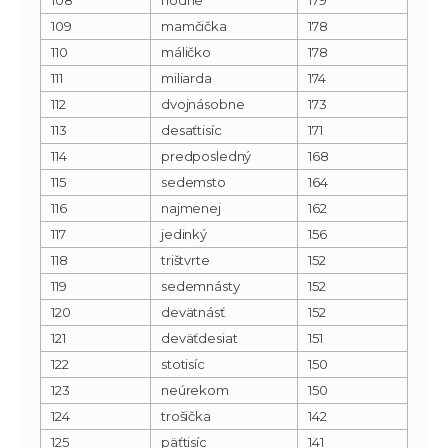
109
mamčička
178
110
máličko
178
111
miliarda
174
112
dvojnásobne
173
113
desaťtisíc
171
114
predposledný
168
115
sedemsto
164
116
najmenej
162
117
jedinký
156
118
trištvrte
152
119
sedemnásty
152
120
devätnásť
152
121
deväťdesiat
151
122
stotisíc
150
123
neúrekom
150
124
trošička
142
125
päťtisíc
141