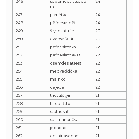
246
sedemdesiatsede
24
m
247
planétka
24
248
päťdesiatpäť
24
249
štyridsaťtisíc
23
250
dvadsaťkrát
23
251
päťdesiatdva
22
252
päťdesiatdeväť
22
253
osemdesiatšesť
22
254
medveďčička
22
255
málinko
22
256
dajeden
22
257
tridsaťštyri
21
258
tisícpäťsto
21
259
stotridsať
21
260
salamandrička
21
261
jednoho
21
262
desaťnásobne
21