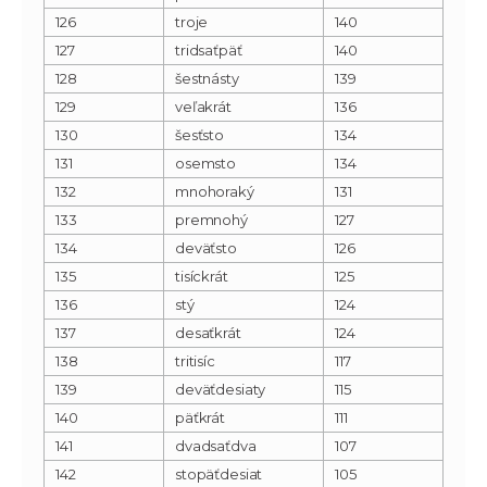
126
troje
140
127
tridsaťpäť
140
128
šestnásty
139
129
veľakrát
136
130
šesťsto
134
131
osemsto
134
132
mnohoraký
131
133
premnohý
127
134
deväťsto
126
135
tisíckrát
125
136
stý
124
137
desaťkrát
124
138
tritisíc
117
139
deväťdesiaty
115
140
päťkrát
111
141
dvadsaťdva
107
142
stopäťdesiat
105