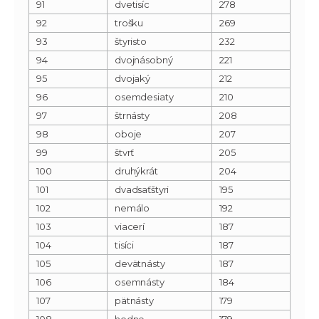
91
dvetisíc
278
92
trošku
269
93
štyristo
232
94
dvojnásobný
221
95
dvojaký
212
96
osemdesiaty
210
97
štrnásty
208
98
oboje
207
99
štvrť
205
100
druhýkrát
204
101
dvadsaťštyri
195
102
nemálo
192
103
viacerí
187
104
tisíci
187
105
devätnásty
187
106
osemnásty
184
107
pätnásty
179
108
hodne
179