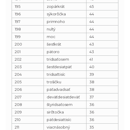
195
zopárkrát
45
196
sýkorôčka
44
197
primnoho
44
198
nultý
44
199
moc
44
200
šesťkrát
43
201
pätoro
43
202
tridsaťosem
41
203
šesťdesiatpäť
40
204
tridsaťtisíc
39
205
trošičku
38
206
päťadvadsať
38
207
deväťdesiatdeväť
37
208
štyridsaťosem
36
209
sirôtočka
36
210
päťdesiattisíc
36
211
viacnásobný
35