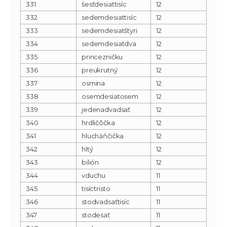
331
šesťdesiattisíc
12
332
sedemdesiattisíc
12
333
sedemdesiatštyri
12
334
sedemdesiatdva
12
335
princezničku
12
336
preukrutný
12
337
osmina
12
338
osemdesiatosem
12
339
jedenadvadsať
12
340
hrdličôčka
12
341
hlucháňčička
12
342
hltý
12
343
bilión
12
344
vduchu
11
345
tisíctristo
11
346
stodvadsaťtisíc
11
347
stodesať
11