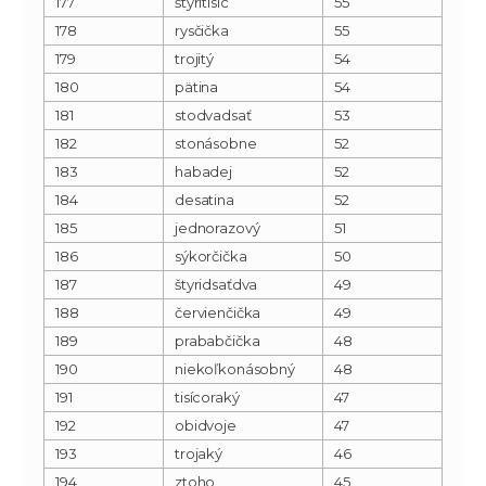
177
štyritisíc
55
178
rysčička
55
179
trojitý
54
180
pätina
54
181
stodvadsať
53
182
stonásobne
52
183
habadej
52
184
desatina
52
185
jednorazový
51
186
sýkorčička
50
187
štyridsaťdva
49
188
červienčička
49
189
prababčička
48
190
niekoľkonásobný
48
191
tisícoraký
47
192
obidvoje
47
193
trojaký
46
194
ztoho
45