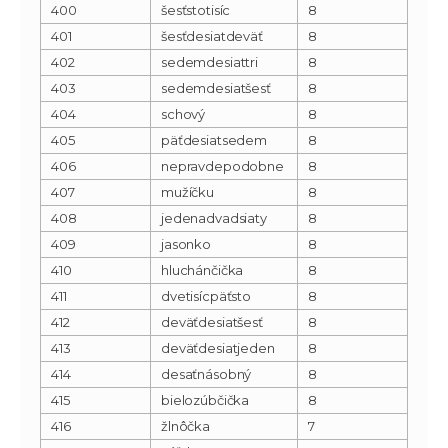
400
šesťstotisíc
8
401
šesťdesiatdeväť
8
402
sedemdesiattri
8
403
sedemdesiatšesť
8
404
schový
8
405
päťdesiatsedem
8
406
nepravdepodobne
8
407
mužíčku
8
408
jedenadvadsiaty
8
409
jasonko
8
410
hluchánčička
8
411
dvetisícpäťsto
8
412
deväťdesiatšesť
8
413
deväťdesiatjeden
8
414
desaťnásobný
8
415
bielozúbčička
8
416
žlnôčka
7