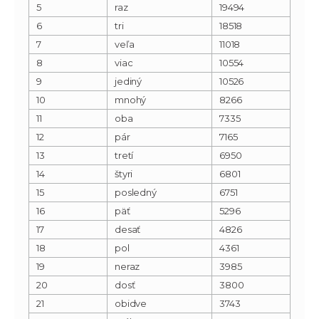
5
raz
19494
6
tri
18518
7
veľa
11018
8
viac
10554
9
jediný
10526
10
mnohý
8266
11
oba
7335
12
pár
7165
13
tretí
6950
14
štyri
6801
15
posledný
6751
16
päť
5296
17
desať
4826
18
pol
4361
19
neraz
3985
20
dosť
3800
21
obidve
3743