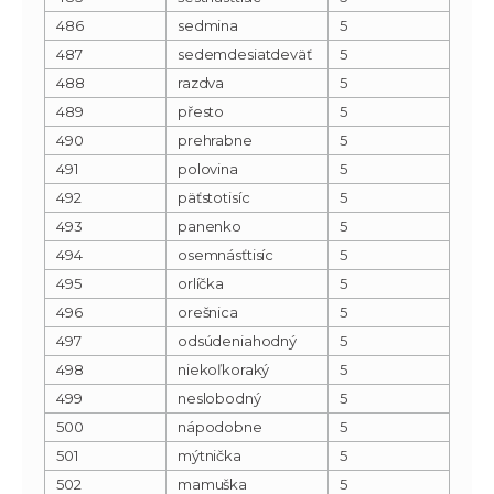
486
sedmina
5
487
sedemdesiatdeväť
5
488
razdva
5
489
přesto
5
490
prehrabne
5
491
polovina
5
492
päťstotisíc
5
493
panenko
5
494
osemnásťtisíc
5
495
orlíčka
5
496
orešnica
5
497
odsúdeniahodný
5
498
niekoľkoraký
5
499
neslobodný
5
500
nápodobne
5
501
mýtnička
5
502
mamuška
5