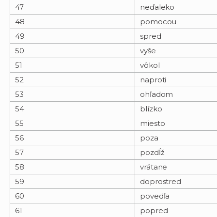
47
neďaleko
48
pomocou
49
spred
50
vyše
51
vôkol
52
naproti
53
ohľadom
54
blízko
55
miesto
56
poza
57
pozdĺž
58
vrátane
59
doprostred
60
povedľa
61
popred