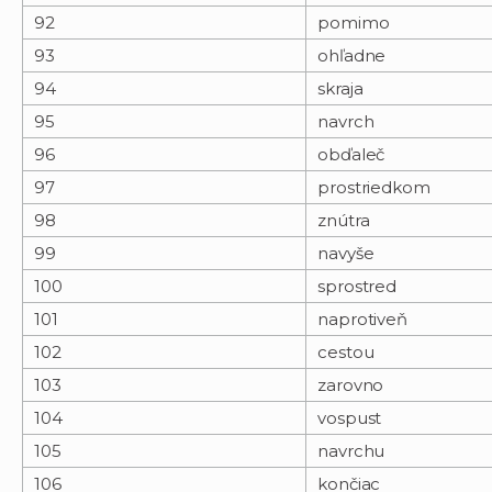
92
pomimo
93
ohľadne
94
skraja
95
navrch
96
obďaleč
97
prostriedkom
98
znútra
99
navyše
100
sprostred
101
naprotiveň
102
cestou
103
zarovno
104
vospust
105
navrchu
106
končiac