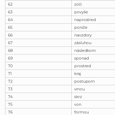
62
zoči
63
povyše
64
naprostred
65
poniže
66
navzdory
67
zásluhou
68
následkom
69
sponad
70
prostred
71
kraj
72
postupom
73
vinou
74
skrz
75
von
76
formou