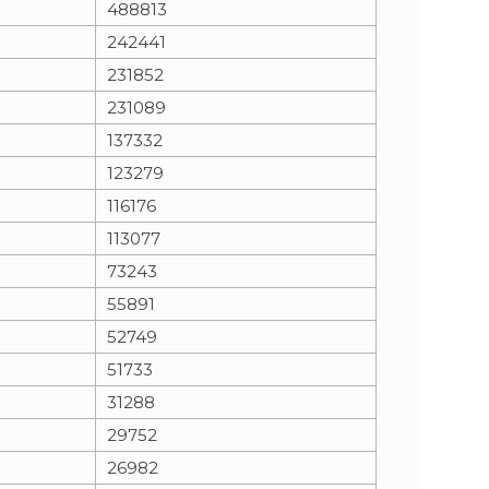
488813
242441
n
e
231852
i
x
231089
137332
e
t
123279
116176
113077
73243
55891
52749
51733
31288
29752
26982