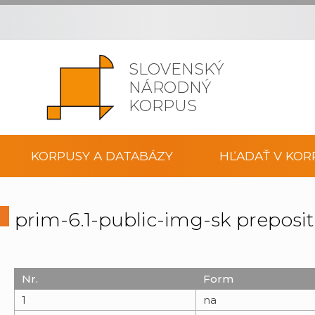
SLOVENSKÝ
NÁRODNÝ
KORPUS
KORPUSY A DATABÁZY
HĽADAŤ V KOR
prim-6.1-public-img-sk preposi
Nr.
Form
1
na