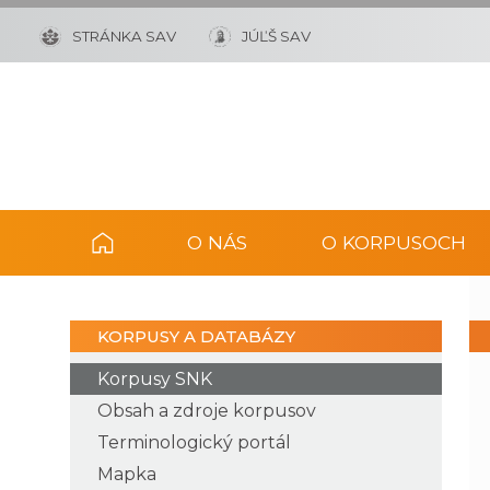
STRÁNKA SAV
JÚĽŠ SAV
O NÁS
O KORPUSOCH
KORPUSY A DATABÁZY
Korpusy SNK
Obsah a zdroje korpusov
Terminologický portál
Mapka