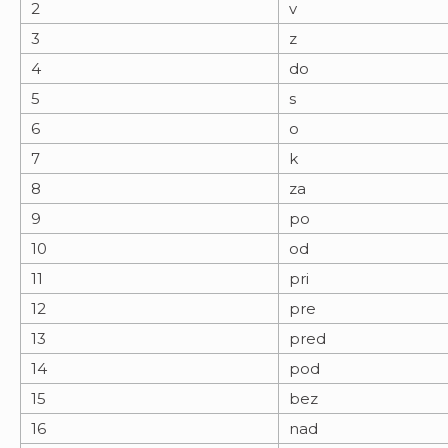
2
v
3
z
4
do
5
s
6
o
7
k
8
za
9
po
10
od
11
pri
12
pre
13
pred
14
pod
15
bez
16
nad