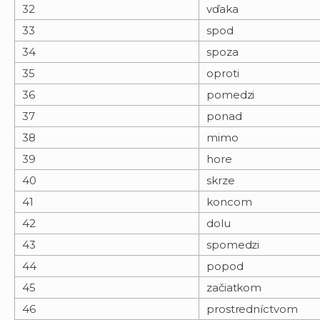
32
vďaka
33
spod
34
spoza
35
oproti
36
pomedzi
37
ponad
38
mimo
39
hore
40
skrze
41
koncom
42
dolu
43
spomedzi
44
popod
45
začiatkom
46
prostredníctvom