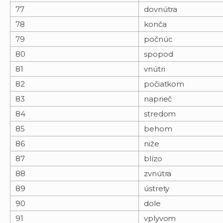
77
dovnútra
78
konča
79
počnúc
80
spopod
81
vnútri
82
počiatkom
83
naprieč
84
stredom
85
behom
86
niže
87
blízo
88
zvnútra
89
ústrety
90
dole
91
vplyvom