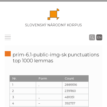
SLOVENSKÝ NÁRODNÝ KORPUS
EN
prim-6.1-public-img-sk punctuations
top 1000 lemmas
Nr.
Form
Count
1
,
2889516
2
.
2391160
3
„
481051
4
–
392737