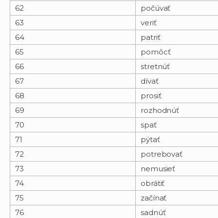
62
počúvať
63
veriť
64
patriť
65
pomôcť
66
stretnúť
67
dívať
68
prosiť
69
rozhodnúť
70
spať
71
pýtať
72
potrebovať
73
nemusieť
74
obrátiť
75
začínať
76
sadnúť