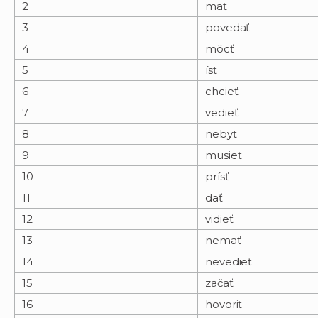
2
mať
3
povedať
4
môcť
5
ísť
6
chcieť
7
vedieť
8
nebyť
9
musieť
10
prísť
11
dať
12
vidieť
13
nemať
14
nevedieť
15
začať
16
hovoriť