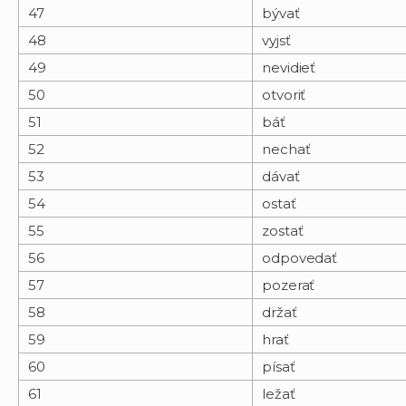
47
bývať
48
vyjsť
49
nevidieť
50
otvoriť
51
báť
52
nechať
53
dávať
54
ostať
55
zostať
56
odpovedať
57
pozerať
58
držať
59
hrať
60
písať
61
ležať