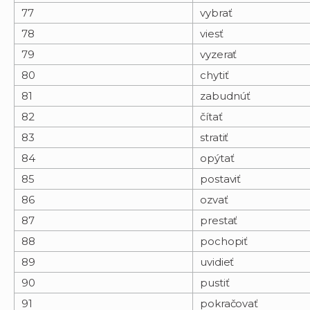
77
vybrať
78
viesť
79
vyzerať
80
chytiť
81
zabudnúť
82
čítať
83
stratiť
84
opýtať
85
postaviť
86
ozvať
87
prestať
88
pochopiť
89
uvidieť
90
pustiť
91
pokračovať