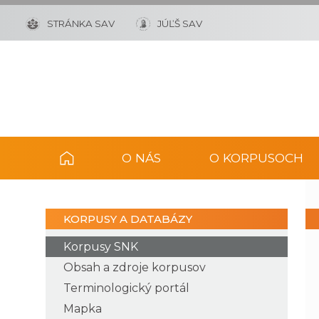
STRÁNKA SAV
JÚĽŠ SAV
O NÁS
O KORPUSOCH
KORPUSY A DATABÁZY
Korpusy SNK
Obsah a zdroje korpusov
Terminologický portál
Mapka