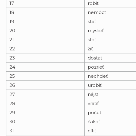
17
robiť
18
nemôcť
19
stáť
20
myslieť
21
stať
22
žiť
23
dostať
24
pozrieť
25
nechcieť
26
urobiť
27
nájsť
28
vrátiť
29
počuť
30
čakať
31
cítiť