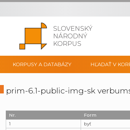
SLOVENSKÝ
NÁRODNÝ
KORPUS
KORPUSY A DATABÁZY
HĽADAŤ V KOR
prim-6.1-public-img-sk verbum
Nr.
Form
1
byť