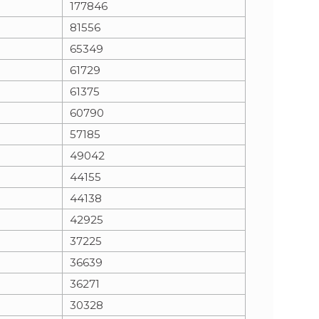
177846
81556
n
e
65349
i
x
61729
61375
e
t
60790
57185
49042
44155
44138
42925
37225
36639
36271
30328