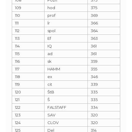
109
hod
375
110
prof
369
111
Ír
366
112
spol
364
113
Ef
363
114
IQ
361
115
ad
361
116
sk
359
117
HAMM
355
118
ex
346
119
cit
339
120
ŠtB
335
121
Š
335
122
FALSTAFF
334
123
SAV
320
124
CLOV
320
125
Del
314