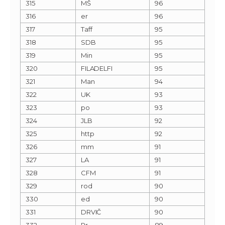
315
MŠ
96
316
er
96
317
Taff
95
318
SDB
95
319
Min
95
320
FILADELFI
95
321
Man
94
322
UK
93
323
po
93
324
JLB
92
325
http
92
326
mm
91
327
LA
91
328
CFM
91
329
rod
90
330
ed
90
331
DRVIČ
90
332
Pr
89