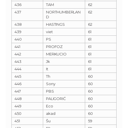
436
TAM
62
437
NORTHUMBERLAN
62
D
438
HASTINGS
62
439
viet
61
440
PS
61
441
PROFOZ
61
442
MERKUCIO
61
443
Jk
61
444
It
61
445
Th
60
446
Sony
60
447
PBS
60
448
PALIGORIĆ
60
449
Eco
60
450
akad
60
451
Šu
59