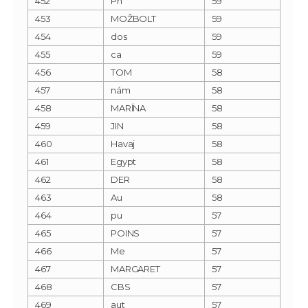
452
Ph
59
453
MOŽBOLT
59
454
dos
59
455
ca
59
456
TOM
58
457
nám
58
458
MARÍNA
58
459
JIN
58
460
Havaj
58
461
Egypt
58
462
DER
58
463
Au
58
464
pu
57
465
POINS
57
466
Me
57
467
MARGARET
57
468
CBS
57
469
aut
57