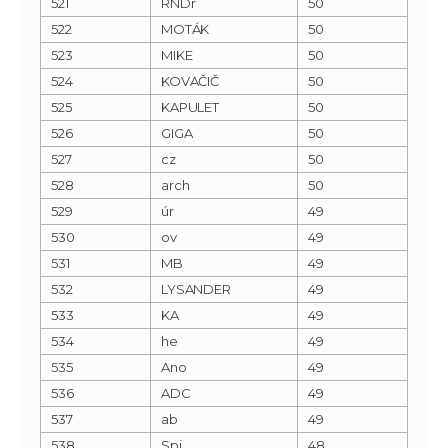
521
RNDr
50
522
MOTÁK
50
523
MIKE
50
524
KOVAČIČ
50
525
KAPULET
50
526
GIGA
50
527
cz
50
528
arch
50
529
úr
49
530
ov
49
531
MB
49
532
LYSANDER
49
533
KA
49
534
he
49
535
Ano
49
536
ADC
49
537
ab
49
538
Spi
48