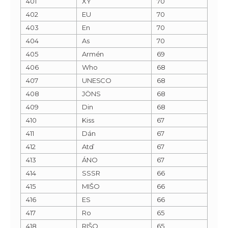
401
XY
70
402
EU
70
403
En
70
404
As
70
405
Armén
69
406
Who
68
407
UNESCO
68
408
JÖNS
68
409
Din
68
410
Kiss
67
411
Dán
67
412
Atď
67
413
ÁNO
67
414
SSSR
66
415
MIŠO
66
416
ES
66
417
Ro
65
418
RIŠO
65