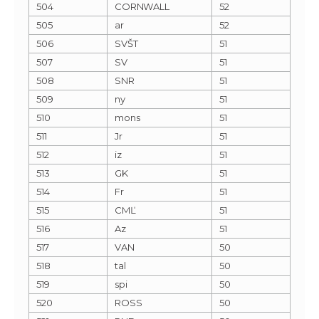
504
CORNWALL
52
505
ar
52
506
SVŠT
51
507
SV
51
508
SNR
51
509
ny
51
510
mons
51
511
Jr
51
512
iz
51
513
GK
51
514
Fr
51
515
CMĽ
51
516
Az
51
517
VAN
50
518
tal
50
519
spi
50
520
ROSS
50