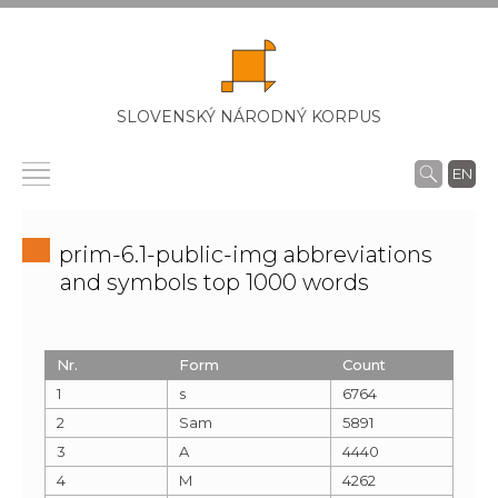
SLOVENSKÝ NÁRODNÝ KORPUS
EN
prim-6.1-public-img abbreviations
and symbols top 1000 words
Nr.
Form
Count
1
s
6764
2
Sam
5891
3
A
4440
4
M
4262