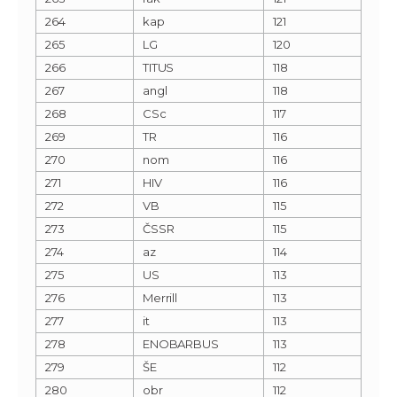
264
kap
121
265
LG
120
266
TITUS
118
267
angl
118
268
CSc
117
269
TR
116
270
nom
116
271
HIV
116
272
VB
115
273
ČSSR
115
274
az
114
275
US
113
276
Merrill
113
277
it
113
278
ENOBARBUS
113
279
ŠE
112
280
obr
112