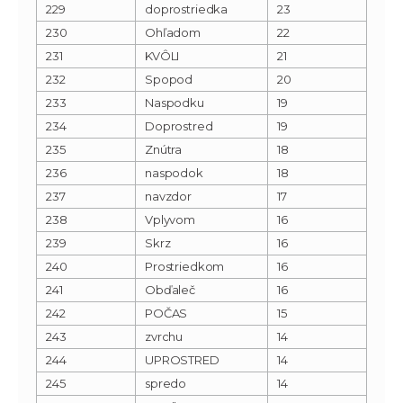
229
doprostriedka
23
230
Ohľadom
22
231
KVÔLI
21
232
Spopod
20
233
Naspodku
19
234
Doprostred
19
235
Znútra
18
236
naspodok
18
237
navzdor
17
238
Vplyvom
16
239
Skrz
16
240
Prostriedkom
16
241
Obďaleč
16
242
POČAS
15
243
zvrchu
14
244
UPROSTRED
14
245
spredo
14