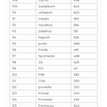
109
Začiatkom
643
110
ohľadom
605
111
miesto
593
112
navzdory
564
113
zásluhou
551
114
Naproti
526
115
podo
486
116
Predo
481
117
Spomedzi
468
118
ZA
426
119
PO
411
120
PRE
382
121
Odo
360
122
povedľa
350
123
Ponad
349
124
Pomedzi
349
125
Pomocou
340