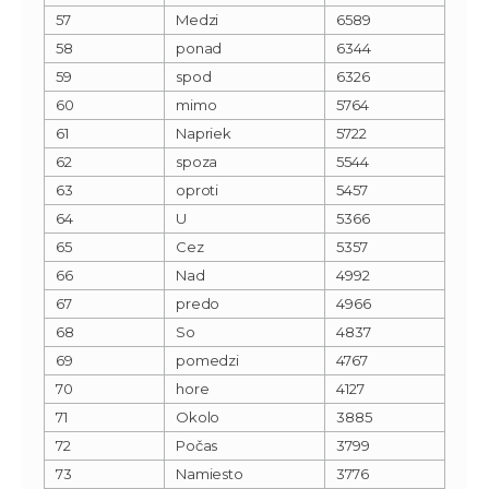
57
Medzi
6589
58
ponad
6344
59
spod
6326
60
mimo
5764
61
Napriek
5722
62
spoza
5544
63
oproti
5457
64
U
5366
65
Cez
5357
66
Nad
4992
67
predo
4966
68
So
4837
69
pomedzi
4767
70
hore
4127
71
Okolo
3885
72
Počas
3799
73
Namiesto
3776