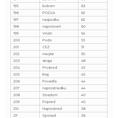
195
bokom
63
196
PODĽA
62
197
naspodku
62
198
naprotiveň
60
199
Vnútri
54
200
Podo
53
201
CEZ
51
202
navyše
50
203
skraja
48
204
Prostred
45
205
Kraj
45
206
Povedľa
44
207
naprostriedku
44
208
Stredom
40
209
Popred
40
210
Naprostred
38
211
Sponad
36