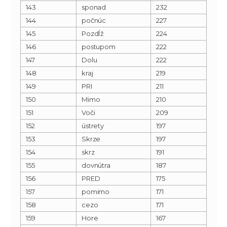
143
sponad
232
144
počnúc
227
145
Pozdĺž
224
146
postupom
222
147
Dolu
222
148
kraj
219
149
PRI
211
150
Mimo
210
151
Voči
209
152
ústrety
197
153
Skrze
197
154
skrz
191
155
dovnútra
187
156
PRED
175
157
pomimo
171
158
cezo
171
159
Hore
167