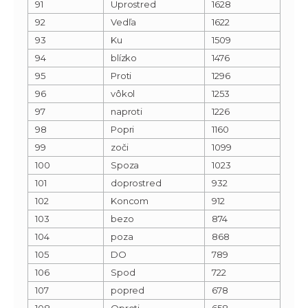
91
Uprostred
1628
92
Vedľa
1622
93
Ku
1509
94
blízko
1476
95
Proti
1296
96
vôkol
1253
97
naproti
1226
98
Popri
1160
99
zoči
1099
100
Spoza
1023
101
doprostred
932
102
Koncom
912
103
bezo
874
104
poza
868
105
DO
789
106
Spod
722
107
popred
678
108
Oproti
658