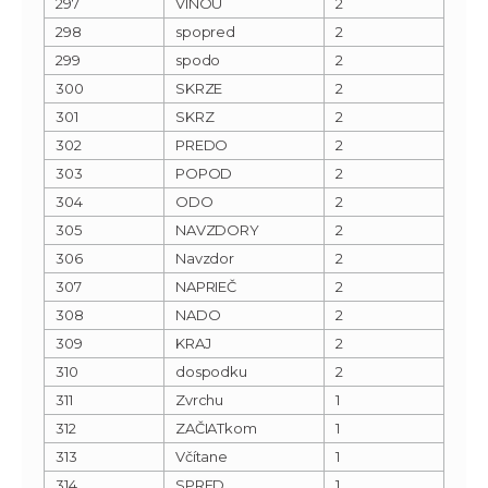
297
VINOU
2
298
spopred
2
299
spodo
2
300
SKRZE
2
301
SKRZ
2
302
PREDO
2
303
POPOD
2
304
ODO
2
305
NAVZDORY
2
306
Navzdor
2
307
NAPRIEČ
2
308
NADO
2
309
KRAJ
2
310
dospodku
2
311
Zvrchu
1
312
ZAČIATkom
1
313
Včítane
1
314
SPRED
1