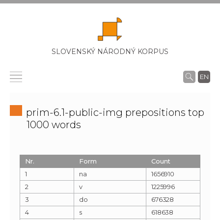
SLOVENSKÝ NÁRODNÝ KORPUS
EN
prim-6.1-public-img prepositions top
1000 words
Nr.
Form
Count
1
na
1656910
2
v
1225996
3
do
676328
4
s
618638