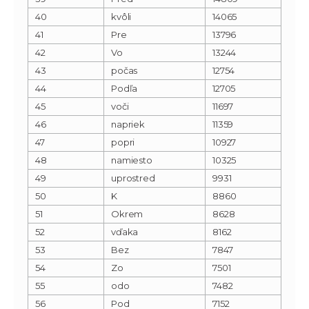
40
kvôli
14065
41
Pre
13796
42
Vo
13244
43
počas
12754
44
Podľa
12705
45
voči
11697
46
napriek
11359
47
popri
10927
48
namiesto
10325
49
uprostred
9931
50
K
8860
51
Okrem
8628
52
vďaka
8162
53
Bez
7847
54
Zo
7501
55
odo
7482
56
Pod
7152