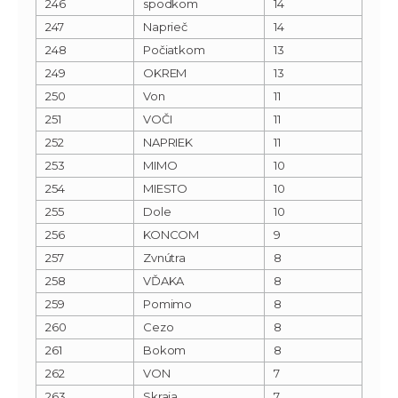
246
spodkom
14
247
Naprieč
14
248
Počiatkom
13
249
OKREM
13
250
Von
11
251
VOČI
11
252
NAPRIEK
11
253
MIMO
10
254
MIESTO
10
255
Dole
10
256
KONCOM
9
257
Zvnútra
8
258
VĎAKA
8
259
Pomimo
8
260
Cezo
8
261
Bokom
8
262
VON
7
263
Skraja
7