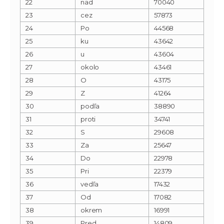
22
nad
70040
23
cez
57873
24
Po
44568
25
ku
43642
26
u
43604
27
okolo
43461
28
O
43175
29
Z
41264
30
podľa
38890
31
proti
34741
32
S
29608
33
Za
25647
34
Do
22978
35
Pri
22379
36
vedľa
17432
37
Od
17082
38
okrem
16991
39
Pred
14809