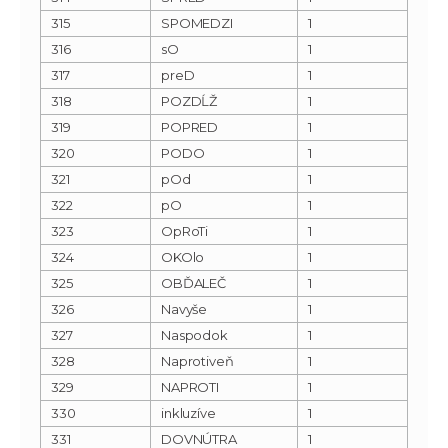
315
SPOMEDZI
1
316
sO
1
317
preD
1
318
POZDĹŽ
1
319
POPRED
1
320
PODO
1
321
pOd
1
322
pO
1
323
OpRoTi
1
324
OKOlo
1
325
OBĎALEČ
1
326
Navyše
1
327
Naspodok
1
328
Naprotiveň
1
329
NAPROTI
1
330
inkluzíve
1
331
DOVNÚTRA
1