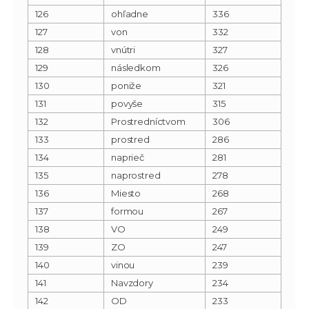
126
ohľadne
336
127
von
332
128
vnútri
327
129
následkom
326
130
poniže
321
131
povyše
315
132
Prostredníctvom
306
133
prostred
286
134
naprieč
281
135
naprostred
278
136
Miesto
268
137
formou
267
138
VO
249
139
ZO
247
140
vinou
239
141
Navzdory
234
142
OD
233