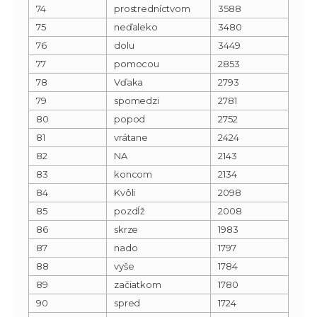
74
prostredníctvom
3588
75
neďaleko
3480
76
dolu
3449
77
pomocou
2853
78
Vďaka
2793
79
spomedzi
2781
80
popod
2752
81
vrátane
2424
82
NA
2143
83
koncom
2134
84
Kvôli
2098
85
pozdĺž
2008
86
skrze
1983
87
nado
1797
88
vyše
1784
89
začiatkom
1780
90
spred
1724