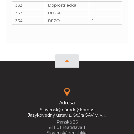
332
Doprostriedka
1
333
BLÍZKO
1
334
BEZO
1
Adresa
Slovenský národný korpus
Jazykovedný ústav Ľ. Štúra SAV, v. v. i.
Panská 26
811 01 Bratislava 1
Slovenská republika