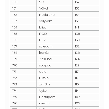
160
SO
157
161
Vôkol
155
162
Neďaleko
154
163
vplyvom
153
164
blízo
141
165
POD
138
166
BEZ
138
167
stredom
132
168
konča
128
169
Zásluhou
124
170
spopod
122
171
dole
117
172
Blízko
117
173
zvnútra
115
174
Vyše
114
175
Postupom
107
176
navrch
105