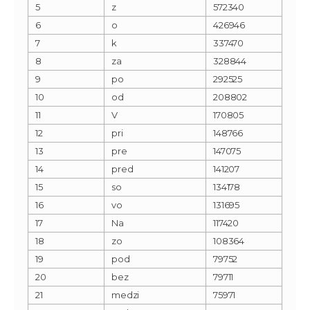
5
z
572340
6
o
426946
7
k
337470
8
za
328844
9
po
292525
10
od
208802
11
V
170805
12
pri
148766
13
pre
147075
14
pred
141207
15
so
134178
16
vo
131695
17
Na
117420
18
zo
108364
19
pod
79752
20
bez
79711
21
medzi
75971