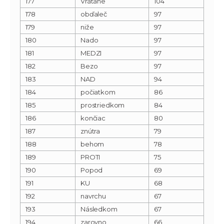
177
Vrátane
104
178
obďaleč
97
179
niže
97
180
Nado
97
181
MEDZI
97
182
Bezo
97
183
NAD
94
184
počiatkom
86
185
prostriedkom
84
186
končiac
80
187
znútra
79
188
behom
78
189
PROTI
75
190
Popod
69
191
KU
68
192
navrchu
67
193
Následkom
67
194
zarovno
66