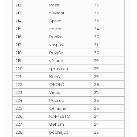
212
Poza
36
213
Navrchu
36
214
Spred
35
215
cestou
34
216
Poniže
33
217
vospust
31
218
Povyše
30
219
včítane
29
220
sprostred
29
221
Konča
29
222
OKOLO
28
223
Vinou
27
224
Počnúc
26
225
Ohľadne
26
226
NAMIESTO
24
227
Behom
24
228
počínajúc
23