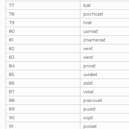
77
báť
78
pochopiť
79
hrať
80
usmiať
81
znamenať
82
veriť
83
viesť
84
prosiť
85
uvidieť
86
zistiť
87
vstať
88
pracovať
89
pustiť
90
vojsť
91
poslať