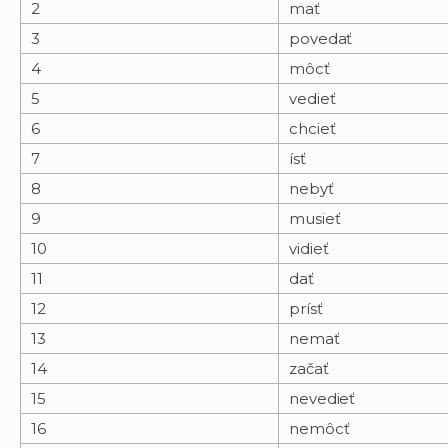
2
mať
3
povedať
4
môcť
5
vedieť
6
chcieť
7
ísť
8
nebyť
9
musieť
10
vidieť
11
dať
12
prísť
13
nemať
14
začať
15
nevedieť
16
nemôcť