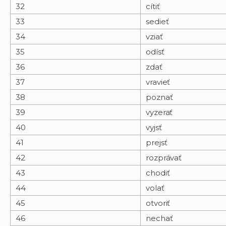
32
cítiť
33
sedieť
34
vziať
35
odísť
36
zdať
37
vravieť
38
poznať
39
vyzerať
40
vyjsť
41
prejsť
42
rozprávať
43
chodiť
44
volať
45
otvoriť
46
nechať