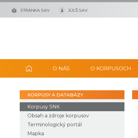
STRÁNKA SAV
JÚĽŠ SAV
O NÁS
O KORPUSOCH
KORPUSY A DATABÁZY
Korpusy SNK
Obsah a zdroje korpusov
Terminologický portál
Mapka