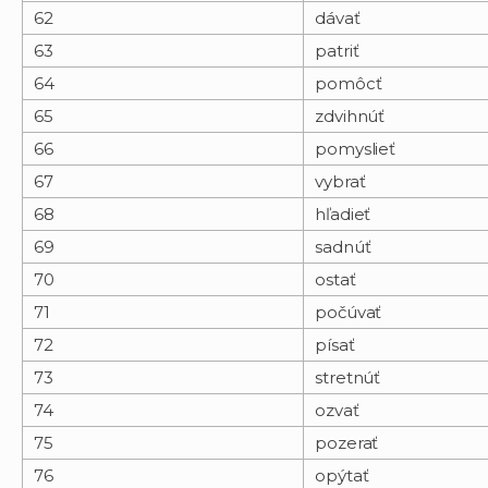
62
dávať
63
patriť
64
pomôcť
65
zdvihnúť
66
pomyslieť
67
vybrať
68
hľadieť
69
sadnúť
70
ostať
71
počúvať
72
písať
73
stretnúť
74
ozvať
75
pozerať
76
opýtať