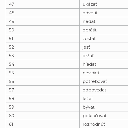
47
ukázať
48
odvetiť
49
nedať
50
obrátiť
51
zostať
52
jesť
53
držať
54
hľadať
55
nevidieť
56
potrebovať
57
odpovedať
58
ležať
59
bývať
60
pokračovať
61
rozhodnúť