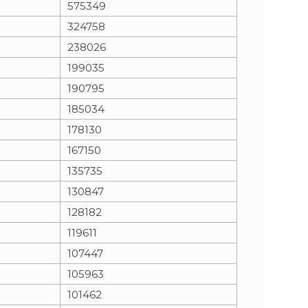
575349
324758
n
e
238026
i
x
199035
190795
e
t
185034
178130
167150
135735
130847
128182
119611
107447
105963
101462