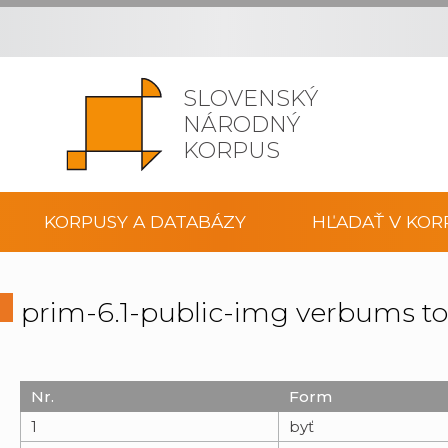
SLOVENSKÝ
NÁRODNÝ
KORPUS
KORPUSY A DATABÁZY
HĽADAŤ V KOR
prim-6.1-public-img verbums t
Nr.
Form
1
byť