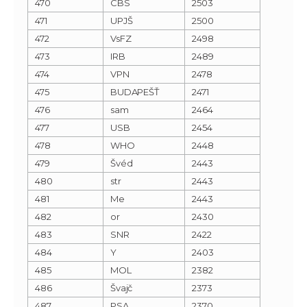
470
CBS
2503
471
UPJŠ
2500
472
VsFZ
2498
473
IRB
2489
474
VPN
2478
475
BUDAPEŠŤ
2471
476
sam
2464
477
USB
2454
478
WHO
2448
479
Švéd
2443
480
str
2443
481
Me
2443
482
or
2430
483
SNR
2422
484
Y
2403
485
MOL
2382
486
Švajč
2373
487
PSA
2370