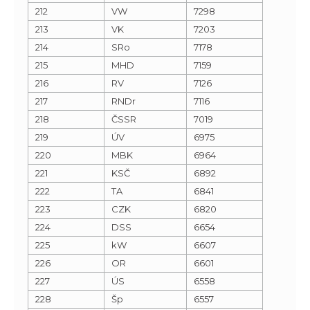
212
VW
7298
213
VK
7203
214
SRo
7178
215
MHD
7159
216
RV
7126
217
RNDr
7116
218
ČSSR
7019
219
ÚV
6975
220
MBK
6964
221
KSČ
6892
222
TA
6841
223
CZK
6820
224
DSS
6654
225
kW
6607
226
OR
6601
227
ÚS
6558
228
Šp
6557