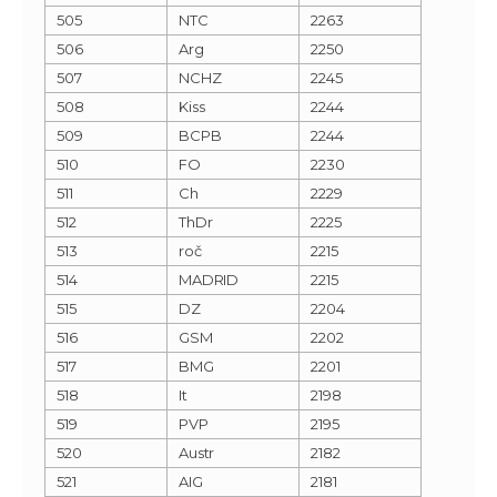
505
NTC
2263
506
Arg
2250
507
NCHZ
2245
508
Kiss
2244
509
BCPB
2244
510
FO
2230
511
Ch
2229
512
ThDr
2225
513
roč
2215
514
MADRID
2215
515
DZ
2204
516
GSM
2202
517
BMG
2201
518
It
2198
519
PVP
2195
520
Austr
2182
521
AIG
2181