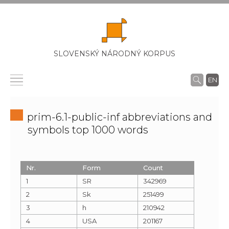
SLOVENSKÝ NÁRODNÝ KORPUS
EN
prim-6.1-public-inf abbreviations and
symbols top 1000 words
Nr.
Form
Count
1
SR
342969
2
Sk
251499
3
h
210942
4
USA
201167