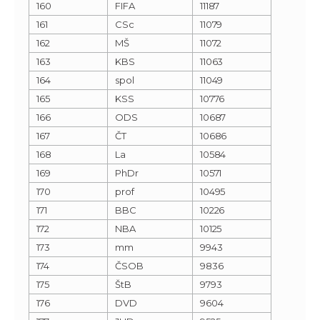
160
FIFA
11187
161
CSc
11079
162
MŠ
11072
163
KBS
11063
164
spol
11049
165
KSS
10776
166
ODS
10687
167
ČT
10686
168
La
10584
169
PhDr
10571
170
prof
10495
171
BBC
10226
172
NBA
10125
173
mm
9943
174
ČSOB
9836
175
ŠtB
9793
176
DVD
9604