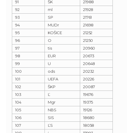
91
ŠK
21988
92
ml
21928
93
SP
21761
94
MUDr
21698
95
KOŠICE
21252
96
O
21250
97
tis
20960
98
EUR
20673
99
U
20648
100
ods
20232
101
UEFA
20226
102
ŠKP
20087
103
Ľ
19676
104
Mgr
19375
105
NBS
19126
106
SIS
18680
107
ĽS
18058
108
j
17993