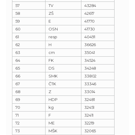
57
TV
43284
58
ZŠ
42617
59
E
41770
60
OSN
41730
61
resp
40491
62
H
36626
63
cm
35041
64
FK
34524
65
DS
34248
66
SMK
33802
67
ČTK
33346
68
Z
33014
69
HDP
32481
70
kg
32451
71
F
32411
72
ME
32219
73
MŠK
32065