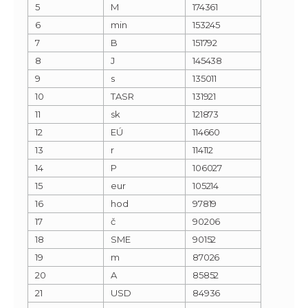
5
M
174361
6
min
153245
7
B
151792
8
J
145438
9
s
135011
10
TASR
131921
11
sk
121873
12
EÚ
114660
13
r
114112
14
P
106027
15
eur
105214
16
hod
97819
17
č
90206
18
SME
90152
19
m
87026
20
A
85852
21
USD
84936