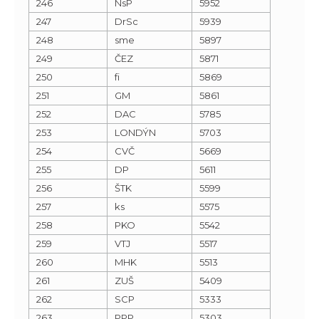
246
NsP
5952
247
DrSc
5939
248
sme
5897
249
ČEZ
5871
250
fi
5869
251
GM
5861
252
DAC
5785
253
LONDÝN
5703
254
CVČ
5669
255
DP
5611
256
ŠTK
5599
257
ks
5575
258
PKO
5542
259
VTJ
5517
260
MHK
5513
261
ZUŠ
5409
262
SCP
5333
263
PPP
5303