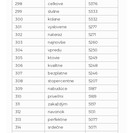
298
celkove
5376
299
slušne
5333
300
krásne
5332
301
vyslovene
5277
302
nateraz
5271
303
najnovšie
5260
304
vpredu
5250
305
ktovie
5249
306
kvalitne
5248
307
bezplatne
5246
308
stopercentne
5207
309
nabudúce
5187
310
priveľmi
5169
311
zakaždým
5157
312
navonok
5131
313
perfektne
5077
314
srdečne
5071