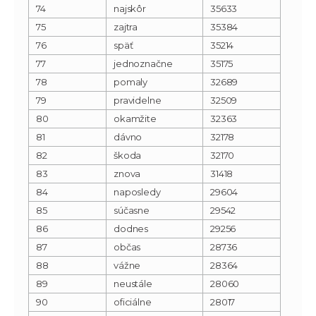
74
najskôr
35633
75
zajtra
35384
76
späť
35214
77
jednoznačne
35175
78
pomaly
32689
79
pravidelne
32509
80
okamžite
32363
81
dávno
32178
82
škoda
32170
83
znova
31418
84
naposledy
29604
85
súčasne
29542
86
dodnes
29256
87
občas
28736
88
vážne
28364
89
neustále
28060
90
oficiálne
28017