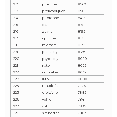
212
príjemne
8569
213
prekvapujúco
8506
214
podrobne
8412
215
ostro
8198
216
zjavne
8195
217
úprimne
8136
218
miestami
8132
219
prakticky
8126
220
psychicky
8090
221
nato
8055
222
normálne
8042
223
ľúto
8000
224
tentokrát
7926
225
efektívne
7885
226
voľne
7841
227
čisto
7835
228
slávnostne
7803