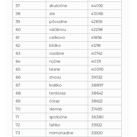
57
skutočne
44092
58
zle
43065
59
pôvodne
42855
60
väčšinou
42298
61
celkovo
41856
62
blízko
41218
63
osobne
40742
64
ročne
40311
65
tesne
40095
66
znovu
39532
67
krátko
38897
68
tentoraz
38642
69
čoraz
38622
70
denne
37495
71
spoločne
36380
72
ľahko
35922
73
mimoriadne
35920