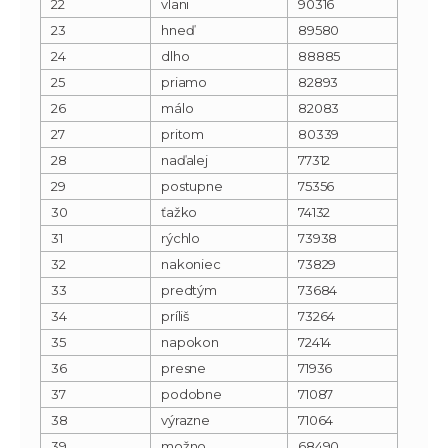
22
vlani
90316
23
hneď
89580
24
dlho
88885
25
priamo
82893
26
málo
82083
27
pritom
80339
28
naďalej
77312
29
postupne
75356
30
ťažko
74132
31
rýchlo
73938
32
nakoniec
73829
33
predtým
73684
34
príliš
73264
35
napokon
72414
36
presne
71936
37
podobne
71087
38
výrazne
71064
39
možno
68490