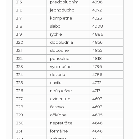
315
predpoludním
4996
316
jednoducho
4972
317
kompletne
4923
318
slabo
4908
319
rýchle
4886
320
dopoludnia
4856
321
slobodne
4855
322
pohodlne
4818
323
výnimočne
4796
324
dozadu
4786
325
chvíľu
4732
326
neúspešne
4717
327
evidentne
4693
328
časovo
4693
329
očividne
4685
330
nepretržite
4646
331
formálne
4646
332
ochotne
4625