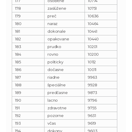
177
osobitne
10774
178
zaslúžene
10751
179
preč
10636
180
naraz
10464
181
dokonale
10441
182
opakovane
10440
183
prudko
10201
184
rovno
10200
185
politicky
10112
186
dočasne
10011
187
riadne
9963
188
špeciálne
9928
189
predčasne
9873
190
lacno
9796
191
zdravotne
9755
192
pozorne
9631
193
včas
9619
194
dokopy
9603