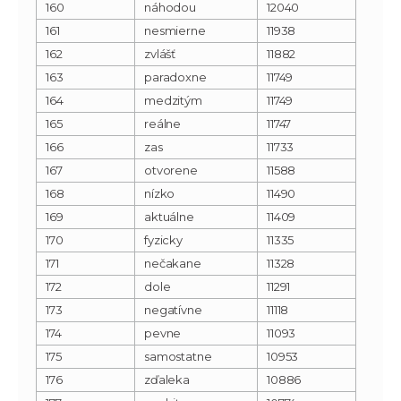
160
náhodou
12040
161
nesmierne
11938
162
zvlášť
11882
163
paradoxne
11749
164
medzitým
11749
165
reálne
11747
166
zas
11733
167
otvorene
11588
168
nízko
11490
169
aktuálne
11409
170
fyzicky
11335
171
nečakane
11328
172
dole
11291
173
negatívne
11118
174
pevne
11093
175
samostatne
10953
176
zďaleka
10886