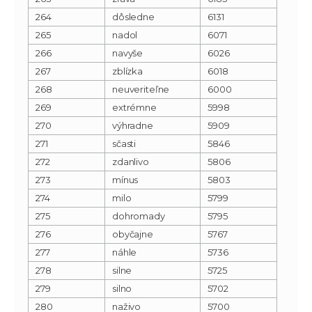
264
dôsledne
6131
265
nadol
6071
266
navyše
6026
267
zblízka
6018
268
neuveriteľne
6000
269
extrémne
5998
270
výhradne
5909
271
sčasti
5846
272
zdanlivo
5806
273
mínus
5803
274
milo
5799
275
dohromady
5795
276
obyčajne
5767
277
náhle
5736
278
silne
5725
279
silno
5702
280
naživo
5700