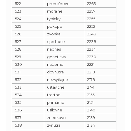
522
premiérovo
2265
523
morálne
2257
524
typicky
2255
525
pokope
2252
526
zvonka
2248
527
ojedinele
2238
528
nadnes
2234
529
geneticky
2230
530
načierno
2221
531
dovnútra
2218
532
nezvyčajne
2178
533
ustavične
2174
534
trestne
2155
535
primárne
2151
536
usilovne
2140
537
zriedkavo
2139
538
zvnútra
2134