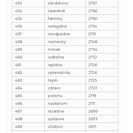
453
zárobkovo
2767
454
častokrát
2766
455
fakticky
2760
456
nelegálne
2754
457
nenápadne
2751
458
nemecky
2748
459
minule
2734
460
viditeľne
2732
461
rapídne
2726
462
optimisticky
2726
463
teplo
2725
464
zdravo
2723
465
potichu
2719
466
nadránom
2711
467
razantne
2696
468
sústavne
2693
469
účelovo
2671