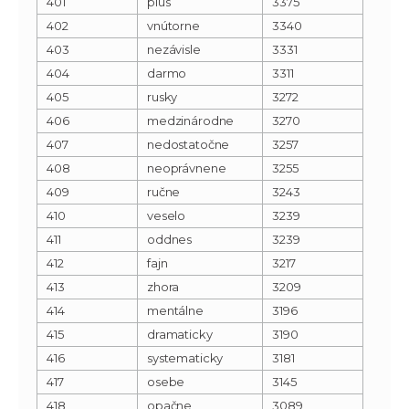
401
plus
3375
402
vnútorne
3340
403
nezávisle
3331
404
darmo
3311
405
rusky
3272
406
medzinárodne
3270
407
nedostatočne
3257
408
neoprávnene
3255
409
ručne
3243
410
veselo
3239
411
oddnes
3239
412
fajn
3217
413
zhora
3209
414
mentálne
3196
415
dramaticky
3190
416
systematicky
3181
417
osebe
3145
418
opačne
3089