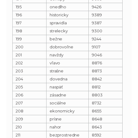
195
onedlho
9426
196
historicky
9389
197
spravidla
9387
198
strelecky
9300
199
bežne
9244
200
dobrovoľne
9107
201
navždy
9046
202
vľavo
8876
203
strašne
8873
204
dovedna
8842
205
naspäť
8812
206
zásadne
8803
207
sociálne
8732
208
ekonomicky
8655
209
prísne
8648
210
nahor
8643
211
bezprostredne
8592