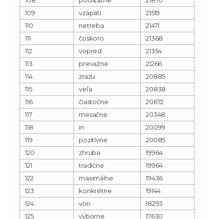
109
vzápätí
21519
110
netreba
21471
111
čoskoro
21368
112
vopred
21354
113
prevažne
21266
114
zrazu
20885
115
veľa
20838
116
čiastočne
20672
117
mesačne
20348
118
in
20099
119
pozitívne
20085
120
zhruba
19964
121
tradične
19964
122
maximálne
19436
123
konkrétne
19144
124
von
18293
125
výborne
17630