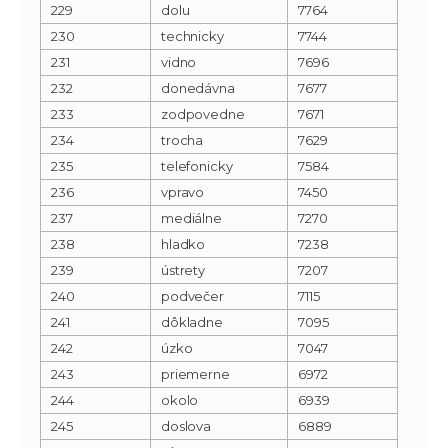
229
dolu
7764
230
technicky
7744
231
vidno
7696
232
donedávna
7677
233
zodpovedne
7671
234
trocha
7629
235
telefonicky
7584
236
vpravo
7450
237
mediálne
7270
238
hladko
7238
239
ústrety
7207
240
podvečer
7115
241
dôkladne
7095
242
úzko
7047
243
priemerne
6972
244
okolo
6939
245
doslova
6889