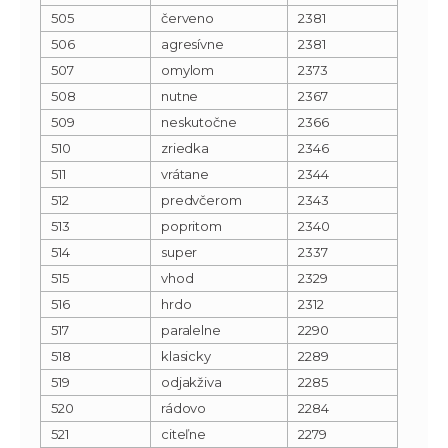
505
červeno
2381
506
agresívne
2381
507
omylom
2373
508
nutne
2367
509
neskutočne
2366
510
zriedka
2346
511
vrátane
2344
512
predvčerom
2343
513
popritom
2340
514
super
2337
515
vhod
2329
516
hrdo
2312
517
paralelne
2290
518
klasicky
2289
519
odjakživa
2285
520
rádovo
2284
521
citeľne
2279