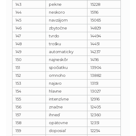
143
pekne
15228
144
neskoro
15116
145
navzájom
15065
146
zbytočne
14829
147
tvrdo
14494
148
trošku
14451
149
automaticky
14237
150
najneskôr
14116
151
spočiatku
13904
152
omnoho
13882
153
najavo
13151
154
hlavne
13027
155
intenzívne
12916
156
značne
12405
157
ihneď
12360
158
opätovne
12351
159
doposiaľ
12254