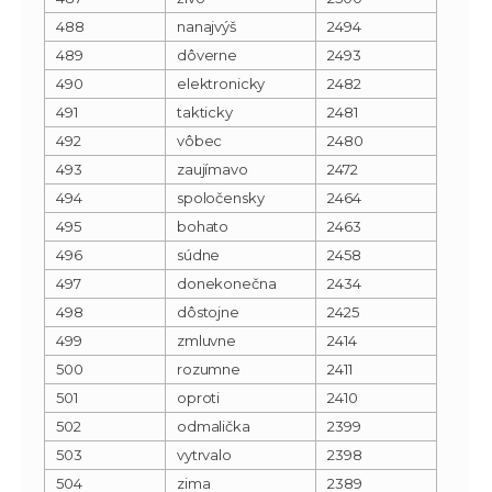
488
nanajvýš
2494
489
dôverne
2493
490
elektronicky
2482
491
takticky
2481
492
vôbec
2480
493
zaujímavo
2472
494
spoločensky
2464
495
bohato
2463
496
súdne
2458
497
donekonečna
2434
498
dôstojne
2425
499
zmluvne
2414
500
rozumne
2411
501
oproti
2410
502
odmalička
2399
503
vytrvalo
2398
504
zima
2389