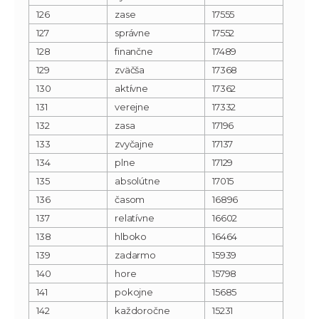
126
zase
17555
127
správne
17552
128
finančne
17489
129
zväčša
17368
130
aktívne
17362
131
verejne
17332
132
zasa
17196
133
zvyčajne
17137
134
plne
17129
135
absolútne
17015
136
časom
16896
137
relatívne
16602
138
hlboko
16464
139
zadarmo
15939
140
hore
15798
141
pokojne
15685
142
každoročne
15231