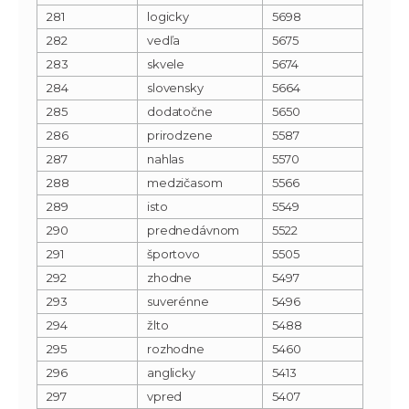
281
logicky
5698
282
vedľa
5675
283
skvele
5674
284
slovensky
5664
285
dodatočne
5650
286
prirodzene
5587
287
nahlas
5570
288
medzičasom
5566
289
isto
5549
290
prednedávnom
5522
291
športovo
5505
292
zhodne
5497
293
suverénne
5496
294
žlto
5488
295
rozhodne
5460
296
anglicky
5413
297
vpred
5407