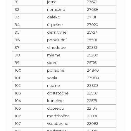
91
jasne
27672
92
nemožno
27639
93
ďaleko
27181
94
úspešne
27020
95
definitívne
25727
96
popoludní
25501
97
dlhodobo
25331
98
mierne
25200
99
skoro
25176
100
poriadne
24840
101
vonku
23988
102
naplno
23303
103
dostatočne
22556
104
konečne
22529
105
dopredu
22104
106
medziročne
22090
107
všeobecne
22082
108
podstatne
21870