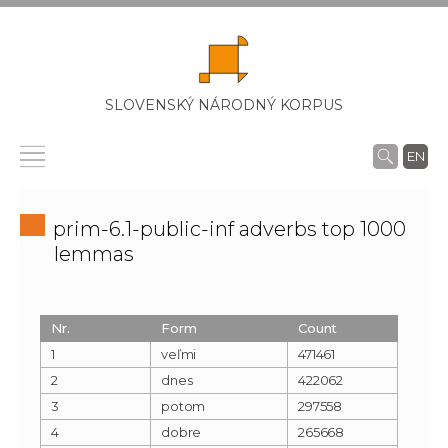
SLOVENSKÝ NÁRODNÝ KORPUS
EN
prim-6.1-public-inf adverbs top 1000
lemmas
Nr.
Form
Count
1
veľmi
471461
2
dnes
422062
3
potom
297558
4
dobre
265668