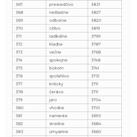
367
presvedčivo
3831
368
nešťastne
3827
369
odborne
3820
370
citlivo
3819
371
radikálne
3799
372
kladne
3787
373
večne
3768
374
spokojne
3748
375
bokom
3741
376
spoľahlivo
3731
377
kriticky
3711
378
čerstvo
3711
379
jaro
3704
380
vhodne
3701
381
namieste
3693
382
stredne
3684
383
úmyselne
3660