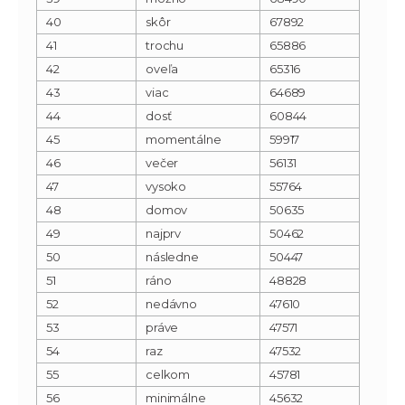
40
skôr
67892
41
trochu
65886
42
oveľa
65316
43
viac
64689
44
dosť
60844
45
momentálne
59917
46
večer
56131
47
vysoko
55764
48
domov
50635
49
najprv
50462
50
následne
50447
51
ráno
48828
52
nedávno
47610
53
práve
47571
54
raz
47532
55
celkom
45781
56
minimálne
45632