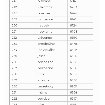
246
písomne
6843
247
vzájomne
6763
248
opatrne
6744
249
významne
6742
250
naopak
6724
251
nepriamo
6708
252
týždenne
6590
253
predbežne
6476
254
individuálne
6385
255
jasno
6382
256
priebežne
6368
257
bezpečne
6356
258
ticho
6318
259
zdarma
6305
260
teoreticky
6269
261
márne
6264
262
obvykle
6247
263
zľava
6185