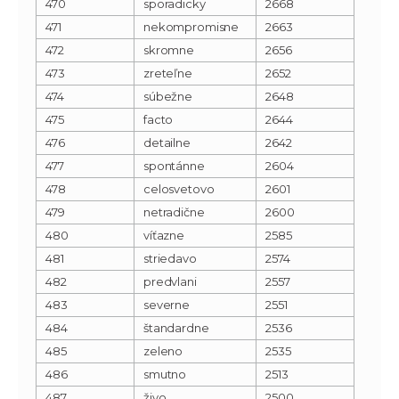
470
sporadicky
2668
471
nekompromisne
2663
472
skromne
2656
473
zreteľne
2652
474
súbežne
2648
475
facto
2644
476
detailne
2642
477
spontánne
2604
478
celosvetovo
2601
479
netradične
2600
480
víťazne
2585
481
striedavo
2574
482
predvlani
2557
483
severne
2551
484
štandardne
2536
485
zeleno
2535
486
smutno
2513
487
živo
2500