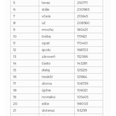
5
teraz
250771
6
stále
230983
7
včera
213645
8
už
208560
9
mnoho
180431
10
treba
179621
11
opäť
170401
12
spolu
168723
13
zároveň
152366
14
často
143281
15
ďalej
125229
16
neskôr
121664
17
doma
106739
18
úplne
106021
19
rovnako
105405
20
ešte
98003
21
doteraz
93299