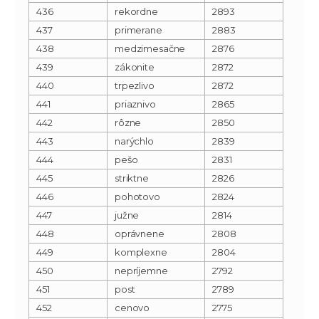
436
rekordne
2893
437
primerane
2883
438
medzimesačne
2876
439
zákonite
2872
440
trpezlivo
2872
441
priaznivo
2865
442
rôzne
2850
443
narýchlo
2839
444
pešo
2831
445
striktne
2826
446
pohotovo
2824
447
južne
2814
448
oprávnene
2808
449
komplexne
2804
450
nepríjemne
2792
451
post
2789
452
cenovo
2775