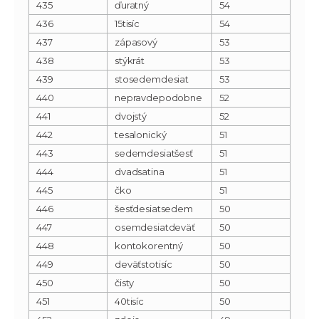
435
ďuratný
54
436
15tisíc
54
437
zápasový
53
438
stýkrát
53
439
stosedemdesiat
53
440
nepravdepodobne
52
441
dvojstý
52
442
tesalonický
51
443
sedemdesiatšesť
51
444
dvadsatina
51
445
čko
51
446
šesťdesiatsedem
50
447
osemdesiatdeväť
50
448
kontokorentný
50
449
deväťstotisíc
50
450
čisty
50
451
40tisíc
50