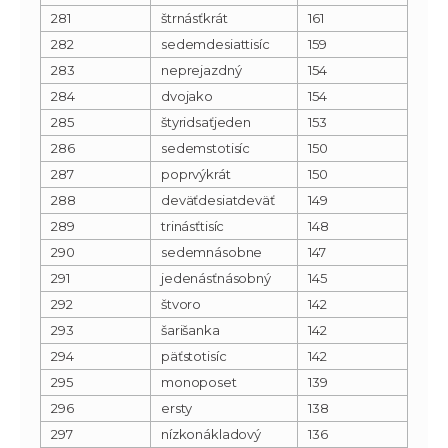
281
štrnásťkrát
161
282
sedemdesiattisíc
159
283
neprejazdný
154
284
dvojako
154
285
štyridsaťjeden
153
286
sedemstotisíc
150
287
poprvýkrát
150
288
deväťdesiatdeväť
149
289
trinásťtisíc
148
290
sedemnásobne
147
291
jedenásťnásobný
145
292
štvoro
142
293
šarišanka
142
294
päťstotisíc
142
295
monoposet
139
296
ersty
138
297
nízkonákladový
136