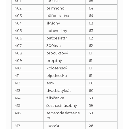
401
100tisíc
65
402
primnoho
64
403
päťdesiatina
64
404
likvidný
63
405
hotovostný
63
406
päťdesiattri
62
407
300tisíc
62
408
produktový
61
409
prepitný
61
410
kolosenský
61
411
efjednotka
61
412
esty
60
413
dvadsiatykrát
60
414
žilinčanka
59
415
šestnásťnásobný
59
416
sedemdesiatsede
59
m
417
neveľa
59