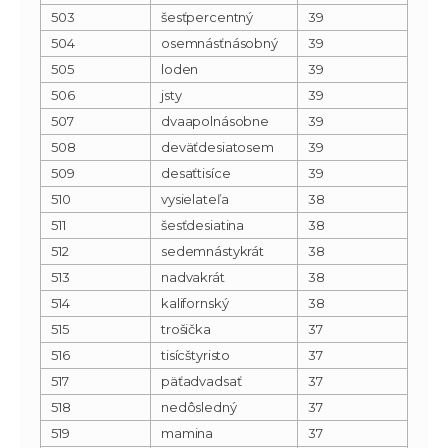
503
šesťpercentný
39
504
osemnásťnásobný
39
505
loden
39
506
jsty
39
507
dvaapolnásobne
39
508
deväťdesiatosem
39
509
desaťtisíce
39
510
vysielateľa
38
511
šesťdesiatina
38
512
sedemnástykrát
38
513
nadvakrát
38
514
kalifornský
38
515
trošička
37
516
tisícštyristo
37
517
päťadvadsať
37
518
nedôsledný
37
519
mamina
37