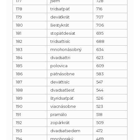
177
jsem
728
178
tridsaťpäť
716
179
deväťkrát
707
180
šiestykrát
706
181
stopäťdesiat
695
182
tridsaťtisíc
688
183
mnohonásobný
634
184
dvadsaťtri
623
185
polovica
609
186
päťnásobne
583
187
deväťtisíc
547
188
dvadsaťšesť
544
189
štyridsaťpäť
526
190
viacnásobne
523
191
pramálo
518
192
zopárkrát
509
193
dvadsaťsedem
472
194
mnohoraký
469