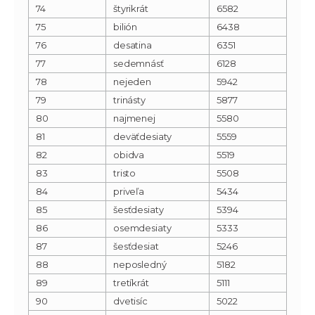
74
štyrikrát
6582
75
bilión
6438
76
desatina
6351
77
sedemnásť
6128
78
nejeden
5942
79
trinásty
5877
80
najmenej
5580
81
deväťdesiaty
5559
82
obidva
5519
83
tristo
5508
84
priveľa
5434
85
šesťdesiaty
5394
86
osemdesiaty
5333
87
šesťdesiat
5246
88
neposledný
5182
89
tretíkrát
5111
90
dvetisíc
5022