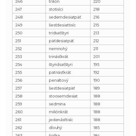
246
trilión
220
247
stotisíci
218
248
sedemdesiatpäť
216
249
šesťdesiattisíc
215
250
tridsaťštyri
213
251
päťdesiatpäť
212
252
nemnohý
211
253
trinásťkrát
201
254
štyridsaťštyri
195
255
pätnásťkrát
192
256
penaltový
190
257
šesťdesiatpäť
189
258
stoosemdesiat
188
259
sedmina
188
260
miliónkrát
188
261
jedenásťtisíc
188
262
dlouhý
185
263
šoška
184