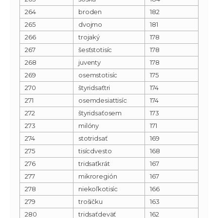
264
broden
182
265
dvojmo
181
266
trojaký
178
267
šesťstotisíc
178
268
juventy
178
269
osemstotisíc
175
270
štyridsaťtri
174
271
osemdesiattisíc
174
272
štyridsaťosem
173
273
milóny
171
274
stotridsať
169
275
tisícdvesto
168
276
tridsaťkrát
167
277
mikroregión
167
278
niekoľkotisíc
166
279
trošičku
163
280
tridsaťdeväť
162