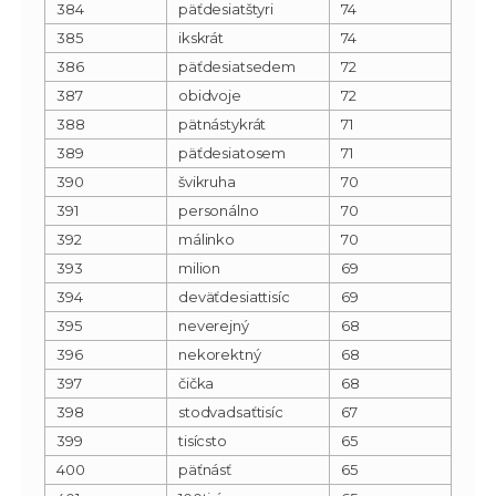
384
päťdesiatštyri
74
385
ikskrát
74
386
päťdesiatsedem
72
387
obidvoje
72
388
pätnástykrát
71
389
päťdesiatosem
71
390
švikruha
70
391
personálno
70
392
málinko
70
393
milion
69
394
deväťdesiattisíc
69
395
neverejný
68
396
nekorektný
68
397
čička
68
398
stodvadsaťtisíc
67
399
tisícsto
65
400
päťnásť
65