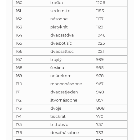
160
troška
1206
161
sedemsto
1183
162
násobne
1137
163
piatykrát
1129
164
dvadsaťdva
1046
165
dvestotisíc
1025
166
dvadsaťtisíc
1021
167
trojitý
999
168
šestina
995
169
neúrekom
978
170
mnohonásobne
967
171
dvadsaťjeden
948
172
štvornásobne
857
173
dvoje
808
174
tisíckrát
770
175
tristotisíc
757
176
desaťnásobne
733