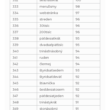
333
meruôsmy
98
334
webstránka
97
335
streden
96
336
30tisíc
96
337
200tisíc
96
338
päťdesiatkrát
95
339
dvadsaťpäťtisíc
95
340
trinásťnásobný
94
341
ruden
94
342
člennej
94
343
štyridsaťsedem
93
344
štyridsaťdeväť
92
345
štiavnička
92
346
šesťdesiatosem
92
347
päťdesiatjeden
92
348
trinástykrát
91
349
stonásobný
91