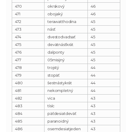
470
okrskový
46
471
obojaký
46
472
terawatthodina
45
473
násť
45
474
dvestodvadsať
45
475
devätnásťkrát
45
476
dalponty
45
477
05misijný
45
478
trojstý
44
479
stopäť
44
480
šestnástykrát
44
481
nekompletný
44
482
vica
43
483
tísíc
43
484
päťdesiatdeväť
43
485
paranoidný
43
486
osemdesiatjeden
43