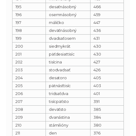
195
desaťnásobný
466
196
osemnásobný
459
197
máličko
447
198
deväťnásobný
436
199
dvadsaťosem
431
200
siedmykrát
430
201
päťdesiattisíc
430
202
tisícina
427
203
stodvadsať
426
204
desatoro
405
205
pätnásťtisíc
403
206
tridsaťdva
401
207
tisícpäťsto
391
208
deväťsto
385
209
dvanástina
384
210
stámilióny
380
211
den
376