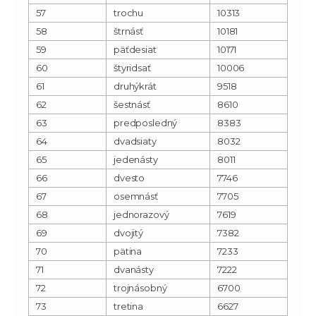
57
trochu
10313
58
štrnásť
10181
59
päťdesiat
10171
60
štyridsať
10006
61
druhýkrát
9518
62
šestnásť
8610
63
predposledný
8383
64
dvadsiaty
8032
65
jedenásty
8011
66
dvesto
7746
67
osemnásť
7705
68
jednorazový
7619
69
dvojitý
7382
70
pätina
7233
71
dvanásty
7222
72
trojnásobný
6700
73
tretina
6627