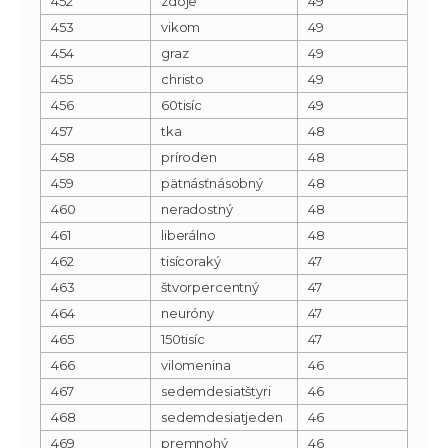
452
zdoje
49
453
vikom
49
454
graz
49
455
christo
49
456
60tisíc
49
457
tka
48
458
príroden
48
459
pätnásťnásobný
48
460
neradostný
48
461
liberálno
48
462
tisícoraký
47
463
štvorpercentný
47
464
neuróny
47
465
150tisíc
47
466
vilomenina
46
467
sedemdesiatštyri
46
468
sedemdesiatjeden
46
469
premnohý
46