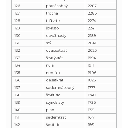
126
päťnásobný
2287
127
trocha
2285
128
trištvrte
2274
129
štyristo
2241
130
devätnásty
2189
131
stý
2048
132
dvadsaťpäť
2025
133
štvrtýkrát
1994
134
nula
1911
135
nemálo
1906
136
desaťkrát
1825
137
sedemnásobný
1777
138
štyritisíc
1740
139
štyridsiaty
1736
140
plno
1721
141
sedemkrát
1617
142
šesťtisíc
1561