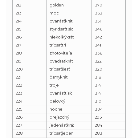
212
golden
370
213
moc
363
214
dvanásťkrát
351
215
štyridsaťtisíc
346
216
niekoľkýkrát
342
217
tridsaťtri
341
218
zhotoviteľa
338
219
dvadsaťkrát
322
220
tridsaťšesť
320
221
ôsmykrát
318
222
troje
314
223
dvanásťtisíc
314
224
delovký
310
225
hodne
304
226
prejazdný
295
227
jedenásťkrát
284
228
tridsaťjeden
283