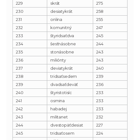
229
skrát
275
230
desiatykrát
258
231
onlina
255
232
komunitný
247
233
štyridsaťdva
245
234
šesťnásobne
244
235
stonásobne
243
236
miliónty
243
237
deviatykrát
240
238
tridsaťsedem
239
239
dvadsaťdeväť
236
240
štyristotisíc
233
241
osmina
233
242
habadej
233
243
militanet
232
244
dvestopäťdesiat
227
245
tridsaťosem
224