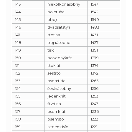
143
niekoľkonásobný
1547
144
poldruha
1542
145
oboje
1540
146
dvadsaťštyri
1483
147
stotina
1431
148
trojnásobne
1427
149
tisíci
1391
150
poslednýkrát
1379
151
stokrát
1374
152
šesťsto
1372
153
osemtisíc
1263
154
šesťnásobný
1256
155
jedenkrát
1253
156
štvrtina
1247
157
osemkrát
1236
158
osemsto
1222
159
sedemtisíc
1221