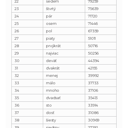
22
sedem
79259
23
štvrtý
75639
24
pár
71720
25
osem
71446
26
pol
67359
27
piaty
51011
28
prvýkrát
50716
29
najviac
50256
30
deväť
44394
31
dvakrát
42155
32
menej
39992
33
málo
37733
34
mnoho
37106
35
dvadsať
35413
36
sto
33914
37
dosť
31086
38
šiesty
30969
39
siedmy
27292