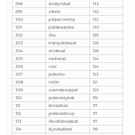
298
stoštyridsať
133
299
zdieľa
132
300
päťpercentný
132
301
päťdesiatdva
130
302
čka
129
303
tristopäťdesiat
126
304
stodesať
126
305
nadostač
124
306
craz
124
307
jednoho
123
308
milón
121
309
osemdesiatpäť
120
310
jedenástykrát
119
311
štrnásťtisíc
117
312
jedenástkový
117
313
deväťdesiatpäť
117
314
štyridsaťšesť
116