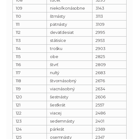
109
niekoľkonásobne
3143
110
štrnásty
3113
111
pätnásty
3109
112
deväťdesiat
2995
113
státisíce
2953
114
trošku
2903
115
obe
2825
116
štvrť
2809
117
nultý
2683
118
štvornásobný
2676
119
viacnásobný
2634
120
šestnásty
2606
121
šesťkrát
2557
122
viacej
2486
123
sedemnásty
2401
124
párkrát
2369
125
osemnásty
2347