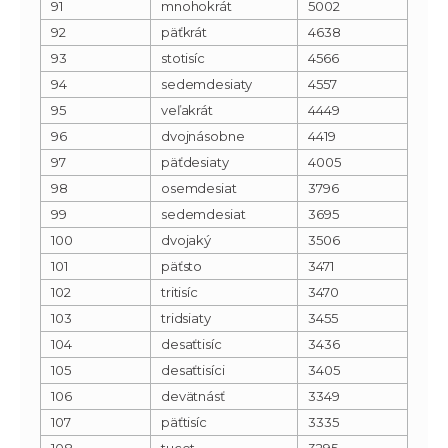
91
mnohokrát
5002
92
päťkrát
4638
93
stotisíc
4566
94
sedemdesiaty
4557
95
veľakrát
4449
96
dvojnásobne
4419
97
päťdesiaty
4005
98
osemdesiat
3796
99
sedemdesiat
3695
100
dvojaký
3506
101
päťsto
3471
102
tritisíc
3470
103
tridsiaty
3455
104
desaťtisíc
3436
105
desaťtisíci
3405
106
devätnásť
3349
107
päťtisíc
3335
108
tucet
3295