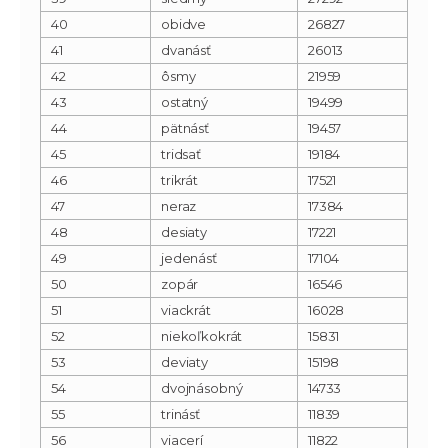
40
obidve
26827
41
dvanásť
26013
42
ôsmy
21959
43
ostatný
19499
44
pätnásť
19457
45
tridsať
19184
46
trikrát
17521
47
neraz
17384
48
desiaty
17221
49
jedenásť
17104
50
zopár
16546
51
viackrát
16028
52
niekoľkokrát
15831
53
deviaty
15198
54
dvojnásobný
14733
55
trinásť
11839
56
viacerí
11822