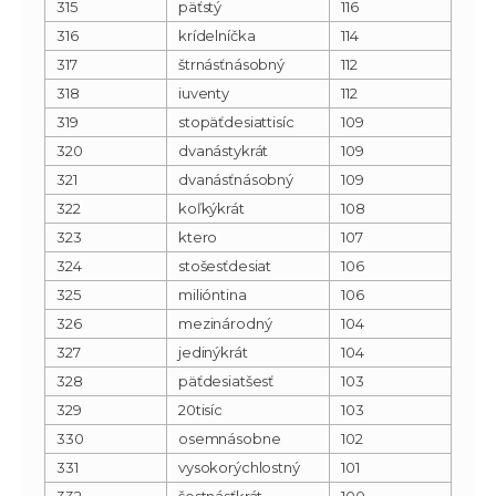
315
päťstý
116
316
krídelníčka
114
317
štrnásťnásobný
112
318
iuventy
112
319
stopäťdesiattisíc
109
320
dvanástykrát
109
321
dvanásťnásobný
109
322
koľkýkrát
108
323
ktero
107
324
stošesťdesiat
106
325
milióntina
106
326
mezinárodný
104
327
jedinýkrát
104
328
päťdesiatšesť
103
329
20tisíc
103
330
osemnásobne
102
331
vysokorýchlostný
101
332
šestnásťkrát
100