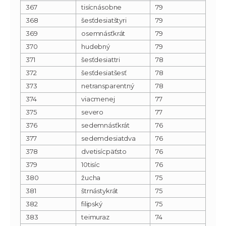
367
tisícnásobne
79
368
šesťdesiatštyri
79
369
osemnásťkrát
79
370
hudebný
79
371
šesťdesiattri
78
372
šesťdesiatšesť
78
373
netransparentný
78
374
viacmenej
77
375
severo
77
376
sedemnásťkrát
76
377
sedemdesiatdva
76
378
dvetisícpäťsto
76
379
10tisíc
76
380
žucha
75
381
štrnástykrát
75
382
filipský
75
383
teimuraz
74