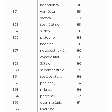
350
nepodobný
91
351
vomáčka
89
352
štvrtka
89
353
šestnásťtisíc
89
354
súden
88
355
platobne
88
356
nadoraz
88
357
nespočetnekrát
86
358
dvaapolkrát
86
359
50tisíc
86
360
sedemnásťtisíc
85
361
šesťdesiatdva
84
362
pohľadný
84
363
milarda
84
364
percentý
82
365
osemnásťtisíc
81
366
tisíctristo
79