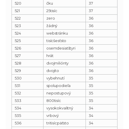
520
čku
37
521
25tisíc
37
522
zero
36
523
žádný
36
524
webstránku
36
525
tisícšesťsto
36
526
osemdesiatštyri
36
527
hrát
36
528
dvojmiliónty
36
529
dvojito
36
530
vybehnutí
35
531
spolupodieľa
35
532
nepostupový
35
533
800tisíc
35
534
vysokokvalitný
34
535
vrbový
34
536
tritisícpäťsto
34