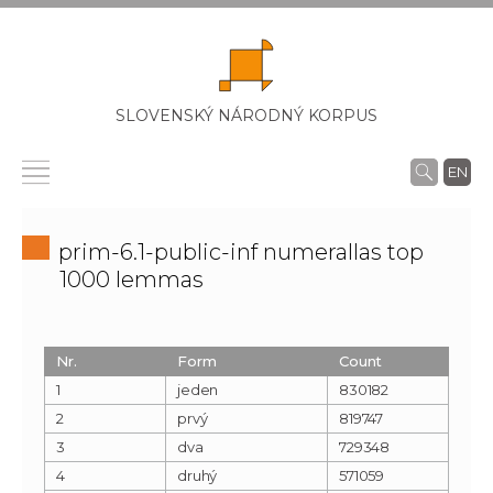
SLOVENSKÝ NÁRODNÝ KORPUS
EN
prim-6.1-public-inf numerallas top
1000 lemmas
Nr.
Form
Count
1
jeden
830182
2
prvý
819747
3
dva
729348
4
druhý
571059