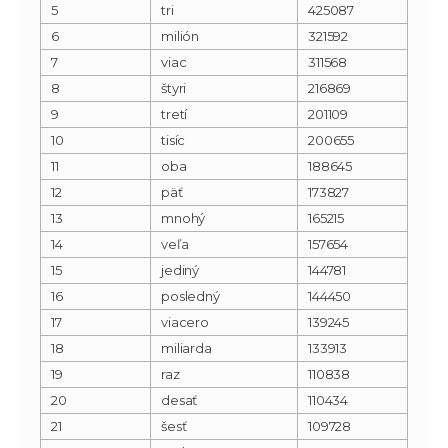
5
tri
425087
6
milión
321592
7
viac
311568
8
štyri
216869
9
tretí
201109
10
tisíc
200655
11
oba
188645
12
päť
173827
13
mnohý
165215
14
veľa
157654
15
jediný
144781
16
posledný
144450
17
viacero
139245
18
miliarda
133913
19
raz
110838
20
desať
110434
21
šesť
109728