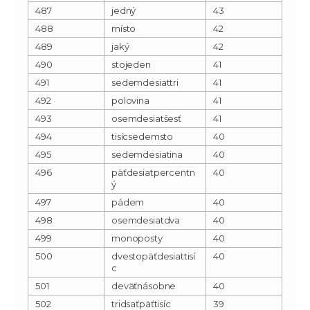
487
jedný
43
488
místo
42
489
jaký
42
490
stojeden
41
491
sedemdesiattri
41
492
polovina
41
493
osemdesiatšesť
41
494
tisícsedemsto
40
495
sedemdesiatina
40
496
päťdesiatpercentn
40
ý
497
pádem
40
498
osemdesiatdva
40
499
monoposty
40
500
dvestopäťdesiattisí
40
c
501
deväťnásobne
40
502
tridsaťpäťtisíc
39