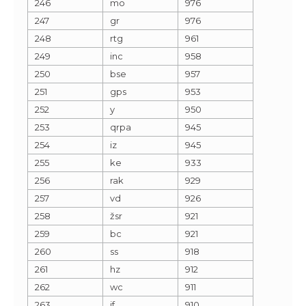
246
mo
976
247
gr
976
248
rtg
961
249
inc
958
250
bse
957
251
gps
953
252
y
950
253
qrpa
945
254
iz
945
255
ke
933
256
rak
929
257
vd
926
258
žsr
921
259
bc
921
260
ss
918
261
hz
912
262
wc
911
263
if
910