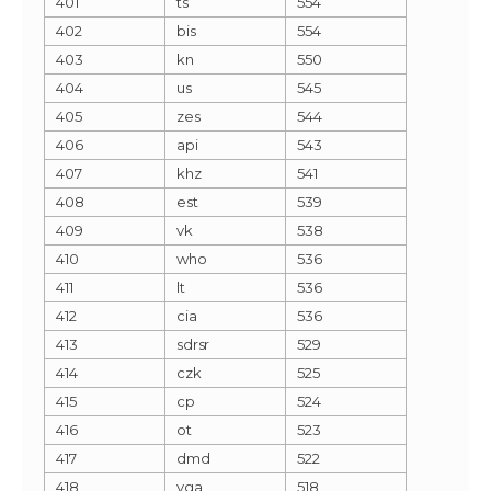
401
ts
554
402
bis
554
403
kn
550
404
us
545
405
zes
544
406
api
543
407
khz
541
408
est
539
409
vk
538
410
who
536
411
lt
536
412
cia
536
413
sdrsr
529
414
czk
525
415
cp
524
416
ot
523
417
dmd
522
418
vga
518