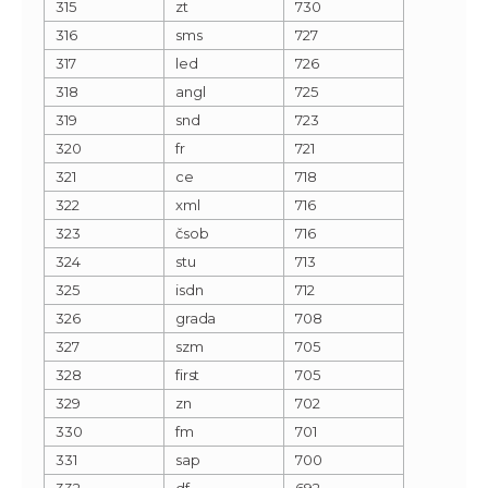
315
zt
730
316
sms
727
317
led
726
318
angl
725
319
snd
723
320
fr
721
321
ce
718
322
xml
716
323
čsob
716
324
stu
713
325
isdn
712
326
grada
708
327
szm
705
328
first
705
329
zn
702
330
fm
701
331
sap
700
332
df
692