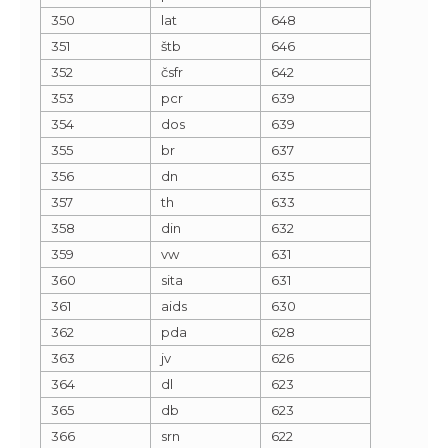
350
lat
648
351
štb
646
352
čsfr
642
353
pcr
639
354
dos
639
355
br
637
356
dn
635
357
th
633
358
din
632
359
vw
631
360
sita
631
361
aids
630
362
pda
628
363
jv
626
364
dl
623
365
db
623
366
srn
622