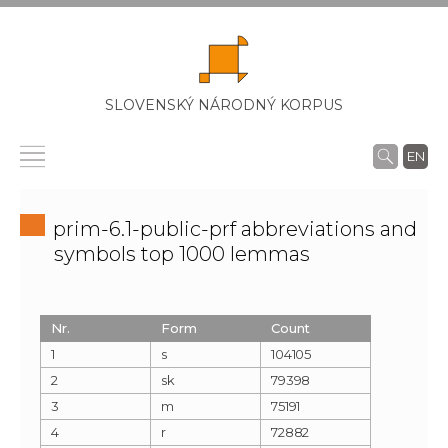
SLOVENSKÝ NÁRODNÝ KORPUS
EN
prim-6.1-public-prf abbreviations and
symbols top 1000 lemmas
Nr.
Form
Count
1
s
104105
2
sk
79398
3
m
75191
4
r
72882