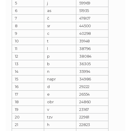
5
j
59969
6
as
51935
7
č
47807
8
sr
44500
9
c
40298
10
t
39148
11
l
38796
12
p
38084
13
b
36305
14
n
35994
15
napr
34986
16
d
29222
17
e
26554
18
obr
24860
19
v
23167
20
tzv
22981
21
h
22823