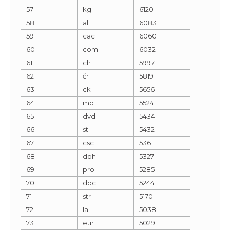
57
kg
6120
58
al
6083
59
cac
6060
60
com
6032
61
ch
5997
62
čr
5819
63
ck
5656
64
mb
5524
65
dvd
5434
66
st
5432
67
csc
5361
68
dph
5327
69
pro
5285
70
doc
5244
71
str
5170
72
la
5038
73
eur
5029