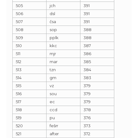
505
jch
391
506
dsl
391
507
čsa
391
508
sop
388
509
pplk
388
510
kkc
387
511
mjr
386
512
mar
385
513
tzn
384
514
gm
383
515
vz
379
516
sou
379
517
ec
379
518
ccd
378
519
pu
376
520
fešrr
373
521
after
372