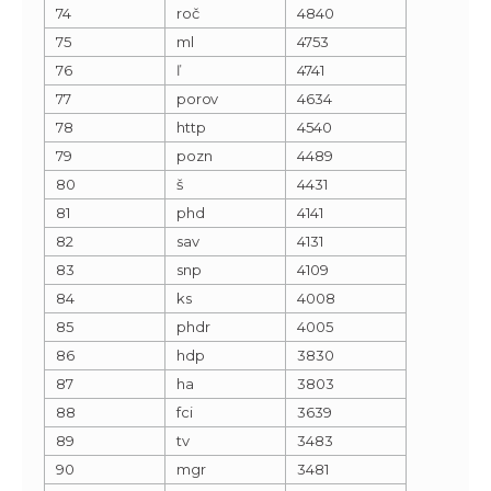
74
roč
4840
75
ml
4753
76
ľ
4741
77
porov
4634
78
http
4540
79
pozn
4489
80
š
4431
81
phd
4141
82
sav
4131
83
snp
4109
84
ks
4008
85
phdr
4005
86
hdp
3830
87
ha
3803
88
fci
3639
89
tv
3483
90
mgr
3481