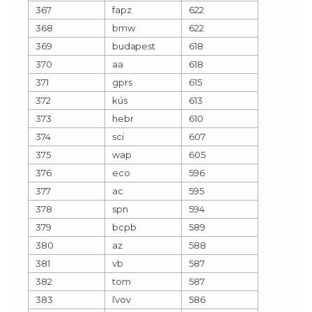
367
fapz
622
368
bmw
622
369
budapest
618
370
aa
618
371
gprs
615
372
kús
613
373
hebr
610
374
sci
607
375
wap
605
376
eco
596
377
ac
595
378
spn
594
379
bcpb
589
380
az
588
381
vb
587
382
tom
587
383
ľvov
586