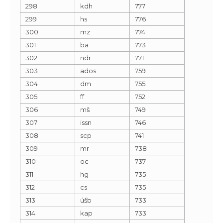
298
kdh
777
299
hs
776
300
mz
774
301
ba
773
302
ndr
771
303
ados
759
304
dm
755
305
ff
752
306
mš
749
307
issn
746
308
scp
741
309
mr
738
310
oc
737
311
hg
735
312
cs
735
313
úšb
733
314
kap
733