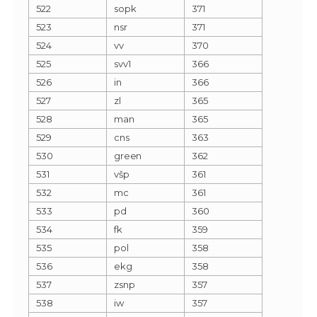
522
sopk
371
523
nsr
371
524
vv
370
525
svv1
366
526
in
366
527
zl
365
528
man
365
529
cns
363
530
green
362
531
všp
361
532
mc
361
533
pd
360
534
fk
359
535
pol
358
536
ekg
358
537
zsnp
357
538
iw
357