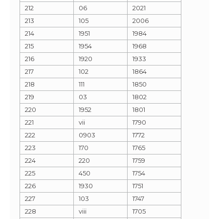
212
06
2021
213
105
2006
214
1951
1984
215
1954
1968
216
1920
1933
217
102
1864
218
111
1850
219
03
1802
220
1952
1801
221
vii
1790
222
0903
1772
223
170
1765
224
220
1759
225
450
1754
226
1930
1751
227
103
1747
228
viii
1705