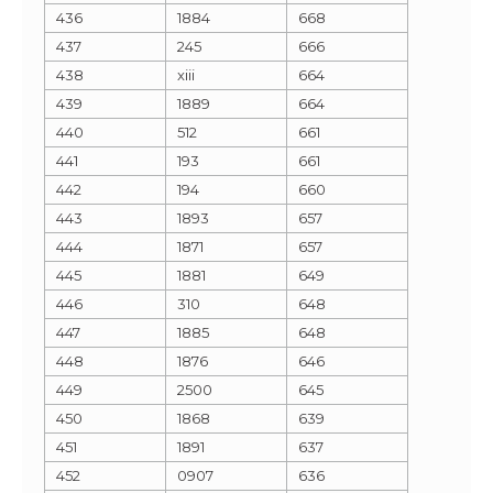
436
1884
668
437
245
666
438
xiii
664
439
1889
664
440
512
661
441
193
661
442
194
660
443
1893
657
444
1871
657
445
1881
649
446
310
648
447
1885
648
448
1876
646
449
2500
645
450
1868
639
451
1891
637
452
0907
636