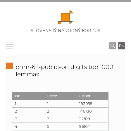
SLOVENSKÝ NÁRODNÝ KORPUS
EN
prim-6.1-public-prf digits top 1000
lemmas
Nr.
Form
Count
1
1
183058
2
2
146730
3
3
112599
4
5
96104