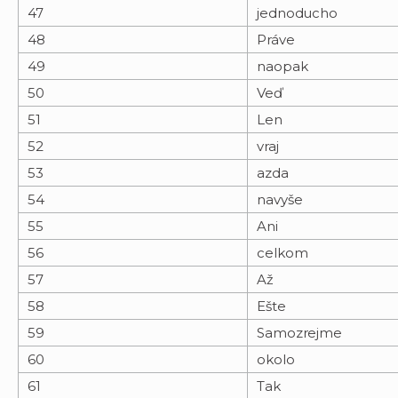
47
jednoducho
48
Práve
49
naopak
50
Veď
51
Len
52
vraj
53
azda
54
navyše
55
Ani
56
celkom
57
Až
58
Ešte
59
Samozrejme
60
okolo
61
Tak