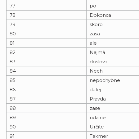
77
po
78
Dokonca
79
skoro
80
zasa
81
ale
82
Najmä
83
doslova
84
Nech
85
nepochybne
86
ďalej
87
Pravda
88
zase
89
údajne
90
Určite
91
Takmer