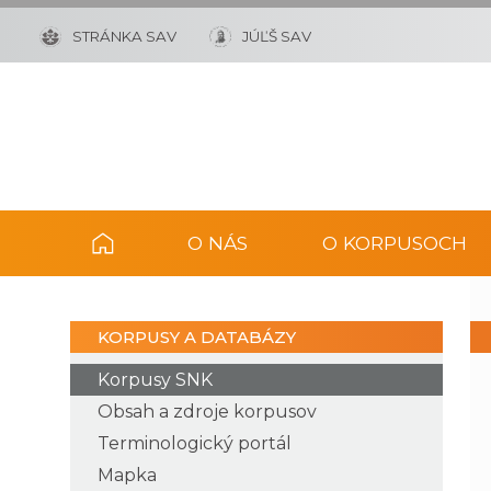
STRÁNKA SAV
JÚĽŠ SAV
O NÁS
O KORPUSOCH
KORPUSY A DATABÁZY
Korpusy SNK
Obsah a zdroje korpusov
Terminologický portál
Mapka