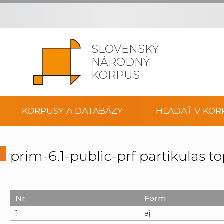
SLOVENSKÝ
NÁRODNÝ
KORPUS
KORPUSY A DATABÁZY
HĽADAŤ V KOR
prim-6.1-public-prf partikulas t
Nr.
Form
1
aj