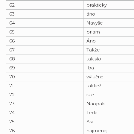
62
prakticky
63
áno
64
Navyše
65
priam
66
Áno
67
Takže
68
takisto
69
Iba
70
výlučne
71
taktiež
72
iste
73
Naopak
74
Teda
75
Asi
76
najmenej