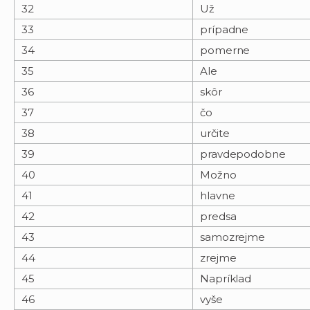
32
Už
33
prípadne
34
pomerne
35
Ale
36
skôr
37
čo
38
určite
39
pravdepodobne
40
Možno
41
hlavne
42
predsa
43
samozrejme
44
zrejme
45
Napríklad
46
vyše