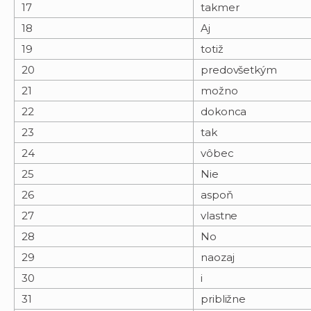
17
takmer
18
Aj
19
totiž
20
predovšetkým
21
možno
22
dokonca
23
tak
24
vôbec
25
Nie
26
aspoň
27
vlastne
28
No
29
naozaj
30
i
31
približne