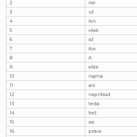
2
nie
3
už
4
len
5
však
6
až
7
iba
8
A
9
ešte
10
najmä
11
ani
12
napríklad
13
teda
14
tiež
15
asi
16
práve