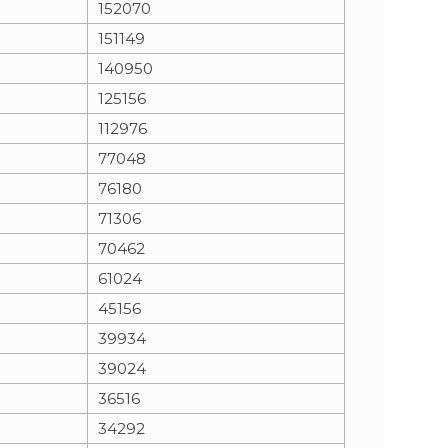
152070
151149
n
e
140950
i
x
125156
112976
e
t
77048
76180
71306
70462
61024
45156
39934
39024
36516
34292