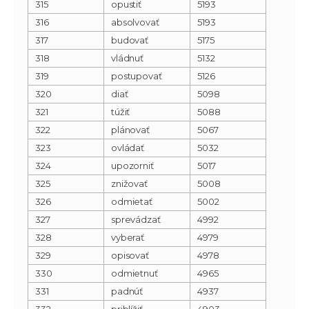
315
opustiť
5193
316
absolvovať
5193
317
budovať
5175
318
vládnuť
5132
319
postupovať
5126
320
diať
5098
321
túžiť
5088
322
plánovať
5067
323
ovládať
5032
324
upozorniť
5017
325
znižovať
5008
326
odmietať
5002
327
sprevádzať
4992
328
vyberať
4979
329
opisovať
4978
330
odmietnuť
4965
331
padnúť
4937
332
priblížiť
4903