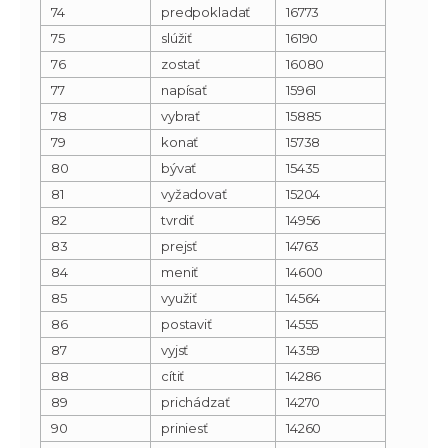
74
predpokladať
16773
75
slúžiť
16190
76
zostať
16080
77
napísať
15961
78
vybrať
15885
79
konať
15738
80
bývať
15435
81
vyžadovať
15204
82
tvrdiť
14956
83
prejsť
14763
84
meniť
14600
85
využiť
14564
86
postaviť
14555
87
vyjsť
14359
88
cítiť
14286
89
prichádzať
14270
90
priniesť
14260