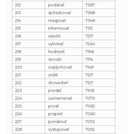
212
podávať
7387
213
spôsobovať
7368
214
reagovať
7348
215
informovať
7311
216
založiť
7217
217
vykonať
7204
218
hodnotiť
7198
219
dovoliť
7174
220
ovplyvňovať
7149
221
znížiť
7127
222
dozvedieť
7127
223
predať
7108
224
zaznamenať
7070
225
prosiť
7062
226
prispieť
7060
227
ponúknuť
7053
228
vystupovať
7052