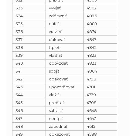
333
vyvíjať
4902
334
zdôrazniť
4896
335
dúfať
4889
336
vravieť
4874
337
ďakovať
4847
338
trpieť
4842
339
vlastniť
4823
340
odovzdať
4823
341
spojiť
4804
342
opakovať
4798
343
upozorňovať
4781
344
vložiť
4739
345
prečítať
4708
346
súhlasiť
4648
347
nenájsť
4647
348
zabudnúť
4615
349
dokazovať
4588