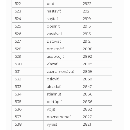
522
drať
2922
523
nastaviť
2921
524
spýtať
2919
525
posilniť
2915
526
zastávať
2913
527
zisťovať
2912
528
prekročiť
2898
529
uspokojiť
2892
530
viazať
2885
531
zaznamenávať
2859
532
osloviť
2850
533
ukladať
2847
534
stiahnuť
2836
535
pristúpiť
2836
536
vojsť
2832
537
poznamenať
2827
538
vyrásť
2821