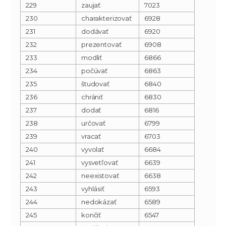
229
zaujať
7023
230
charakterizovať
6928
231
dodávať
6920
232
prezentovať
6908
233
modliť
6866
234
počúvať
6863
235
študovať
6840
236
chrániť
6830
237
dodať
6816
238
určovať
6799
239
vracať
6703
240
vyvolať
6684
241
vysvetľovať
6639
242
neexistovať
6638
243
vyhlásiť
6593
244
nedokázať
6589
245
končiť
6547