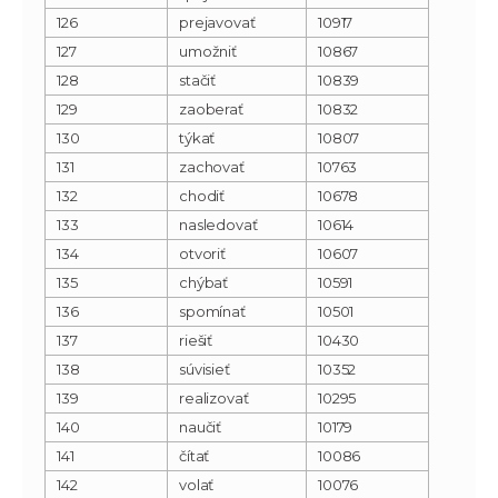
126
prejavovať
10917
127
umožniť
10867
128
stačiť
10839
129
zaoberať
10832
130
týkať
10807
131
zachovať
10763
132
chodiť
10678
133
nasledovať
10614
134
otvoriť
10607
135
chýbať
10591
136
spomínať
10501
137
riešiť
10430
138
súvisieť
10352
139
realizovať
10295
140
naučiť
10179
141
čítať
10086
142
volať
10076