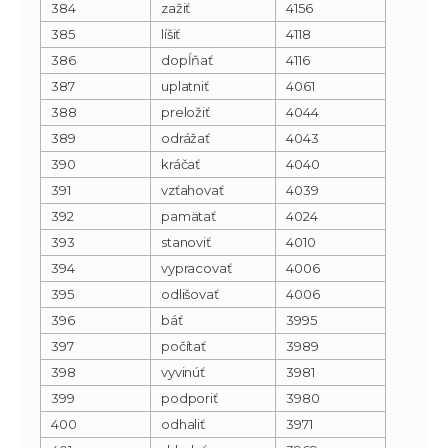
384
zažiť
4156
385
líšiť
4118
386
dopĺňať
4116
387
uplatniť
4061
388
preložiť
4044
389
odrážať
4043
390
kráčať
4040
391
vzťahovať
4039
392
pamätať
4024
393
stanoviť
4010
394
vypracovať
4006
395
odlišovať
4006
396
báť
3995
397
počítať
3989
398
vyvinúť
3981
399
podporiť
3980
400
odhaliť
3971