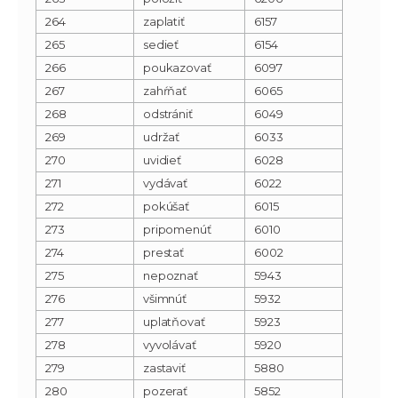
264
zaplatiť
6157
265
sedieť
6154
266
poukazovať
6097
267
zahŕňať
6065
268
odstrániť
6049
269
udržať
6033
270
uvidieť
6028
271
vydávať
6022
272
pokúšať
6015
273
pripomenúť
6010
274
prestať
6002
275
nepoznať
5943
276
všimnúť
5932
277
uplatňovať
5923
278
vyvolávať
5920
279
zastaviť
5880
280
pozerať
5852