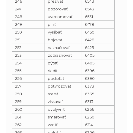
246
prežívať
6543
247
pozorovať
6543
248
uvedomovať
6531
249
plniť
6478
250
vyrábať
6450
251
bojovať
6428
252
naznačovať
6425
253
zdôrazňovať
6405
254
pýtať
6405
255
riadiť
6396
256
podieľať
6390
257
potvrdzovať
6373
258
starať
6335
259
získavať
6313
260
ovplyvniť
6266
261
smerovať
6260
262
zvoliť
6214
263
položiť
6206