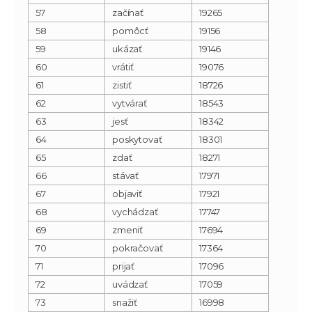
57
začínať
19265
58
pomôcť
19156
59
ukázať
19146
60
vrátiť
19076
61
zistiť
18726
62
vytvárať
18543
63
jesť
18342
64
poskytovať
18301
65
zdať
18271
66
stávať
17971
67
objaviť
17921
68
vychádzať
17747
69
zmeniť
17694
70
pokračovať
17364
71
prijať
17096
72
uvádzať
17059
73
snažiť
16998