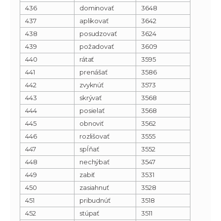
436
dominovať
3648
437
aplikovať
3642
438
posudzovať
3624
439
požadovať
3609
440
rátať
3595
441
prenášať
3586
442
zvyknúť
3573
443
skrývať
3568
444
posielať
3568
445
obnoviť
3562
446
rozlišovať
3555
447
spĺňať
3552
448
nechýbať
3547
449
zabiť
3531
450
zasiahnuť
3528
451
pribudnúť
3518
452
stúpať
3511