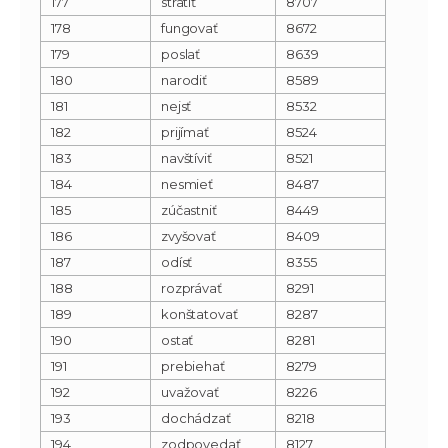
177
stratiť
8707
178
fungovať
8672
179
poslať
8639
180
narodiť
8589
181
nejsť
8532
182
prijímať
8524
183
navštíviť
8521
184
nesmieť
8487
185
zúčastniť
8449
186
zvyšovať
8409
187
odísť
8355
188
rozprávať
8291
189
konštatovať
8287
190
ostať
8281
191
prebiehať
8279
192
uvažovať
8226
193
dochádzať
8218
194
zodpovedať
8127