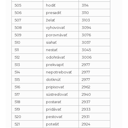
505
hodiť
3114
506
presadiť
3110
507
želať
3103
508
vyhovovať
3094
509
porovnávať
3076
510
siahať
3057
511
nestať
3045
512
odohrávať
3006
513
prekvapiť
2977
514
nepotrebovať
2977
515
dotknúť
2977
516
pripisovať
2962
517
sústreďovať
2940
518
postarať
2937
519
pridávať
2933
520
pestovať
2931
521
potešiť
2924