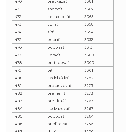
470
preukázať
3381
471
zachytiť
3367
472
nezabudnúť
3365
473
uznať
3358
474
zísť
3354
475
oceniť
3352
476
podpísať
3313
477
upraviť
3309
478
pristupovať
3303
479
piť
3301
480
nadobúdať
3282
481
presadzovať
3275
482
premeniť
3273
483
preniknúť
3267
484
nadväzovať
3267
485
podobať
3264
486
publikovať
3256
487
dariť
3230