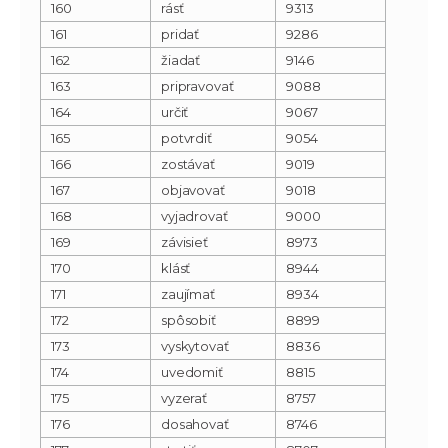
160
rásť
9313
161
pridať
9286
162
žiadať
9146
163
pripravovať
9088
164
určiť
9067
165
potvrdiť
9054
166
zostávať
9019
167
objavovať
9018
168
vyjadrovať
9000
169
závisieť
8973
170
klásť
8944
171
zaujímať
8934
172
spôsobiť
8899
173
vyskytovať
8836
174
uvedomiť
8815
175
vyzerať
8757
176
dosahovať
8746