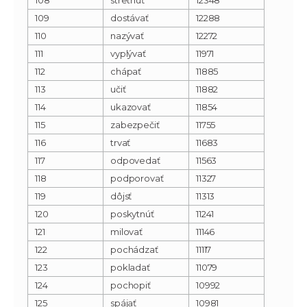
109
dostávať
12288
110
nazývať
12272
111
vyplývať
11971
112
chápať
11885
113
učiť
11882
114
ukazovať
11854
115
zabezpečiť
11755
116
trvať
11683
117
odpovedať
11563
118
podporovať
11327
119
dôjsť
11313
120
poskytnúť
11241
121
milovať
11146
122
pochádzať
11117
123
pokladať
11079
124
pochopiť
10992
125
spájať
10981