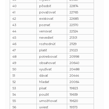
40
pôsobiť
22874
41
považovať
22765
42
existovať
22685
43
poznať
22570
44
venovať
22524
45
nevedieť
21301
46
rozhodnúť
21129
47
platiť
21023
48
potrebovať
20998
49
obsahovať
20640
50
využívať
20488
51
dávať
20444
52
hľadať
20064
53
písať
19823
54
použiť
19659
55
umožňovať
19620
56
uviesť
19573