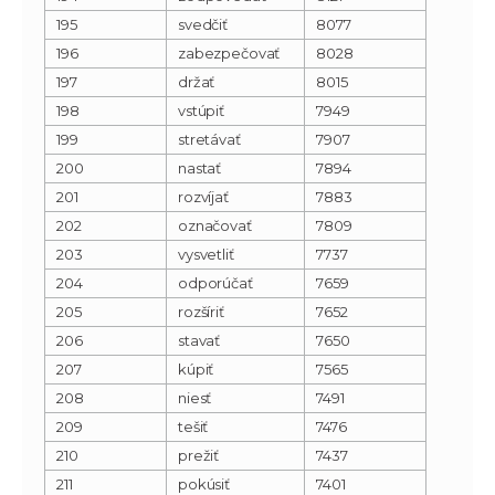
195
svedčiť
8077
196
zabezpečovať
8028
197
držať
8015
198
vstúpiť
7949
199
stretávať
7907
200
nastať
7894
201
rozvíjať
7883
202
označovať
7809
203
vysvetliť
7737
204
odporúčať
7659
205
rozšíriť
7652
206
stavať
7650
207
kúpiť
7565
208
niesť
7491
209
tešiť
7476
210
prežiť
7437
211
pokúsiť
7401