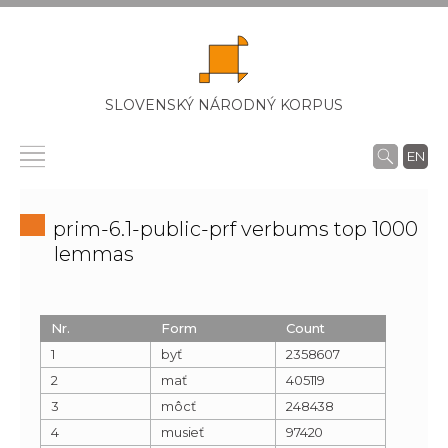
SLOVENSKÝ NÁRODNÝ KORPUS
EN
prim-6.1-public-prf verbums top 1000
lemmas
Nr.
Form
Count
1
byť
2358607
2
mať
405119
3
môcť
248438
4
musieť
97420