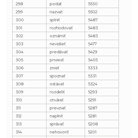
298
podať
5530
299
nazvať
5502
300
splniť
5487
301
rozhodovať
5483
302
oznámiť
5483
303
nevidieť
5477
304
predávať
5429
305
priviesť
5405
306
znieť
5333
307
spoznať
5331
308
ostávať
5324
309
rozdeliť
5293
310
otvárať
5291
311
prevziať
5287
312
naplniť
5281
313
správať
5208
314
nehovoriť
5201