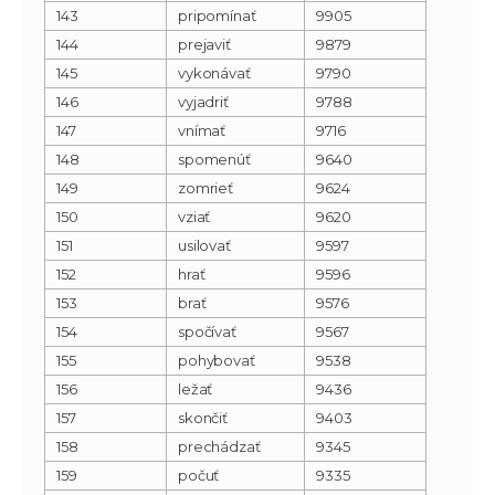
143
pripomínať
9905
144
prejaviť
9879
145
vykonávať
9790
146
vyjadriť
9788
147
vnímať
9716
148
spomenúť
9640
149
zomrieť
9624
150
vziať
9620
151
usilovať
9597
152
hrať
9596
153
brať
9576
154
spočívať
9567
155
pohybovať
9538
156
ležať
9436
157
skončiť
9403
158
prechádzať
9345
159
počuť
9335