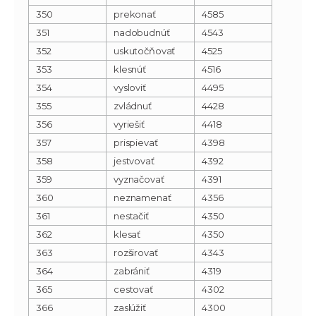
350
prekonať
4585
351
nadobudnúť
4543
352
uskutočňovať
4525
353
klesnúť
4516
354
vysloviť
4495
355
zvládnuť
4428
356
vyriešiť
4418
357
prispievať
4398
358
jestvovať
4392
359
vyznačovať
4391
360
neznamenať
4356
361
nestačiť
4350
362
klesať
4350
363
rozširovať
4343
364
zabrániť
4319
365
cestovať
4302
366
zaslúžiť
4300