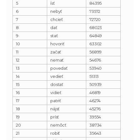
5
ísť
84395
6
nebyť
73572
7
chcieť
72720
8
dať
68023
9
stať
64849
10
hovoriť
63302
11
začať
56899
12
nemať
54676
13
povedať
53940
14
vedieť
51313
15
dostať
50939
16
vidieť
46819
17
patriť
46274
18
nájsť
45276
19
prísť
39554
20
nemôcť
38734
21
robiť
35643