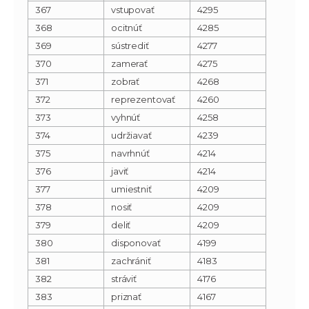
367
vstupovať
4295
368
ocitnúť
4285
369
sústrediť
4277
370
zamerať
4275
371
zobrať
4268
372
reprezentovať
4260
373
vyhnúť
4258
374
udržiavať
4239
375
navrhnúť
4214
376
javiť
4214
377
umiestniť
4209
378
nosiť
4209
379
deliť
4209
380
disponovať
4199
381
zachrániť
4183
382
stráviť
4176
383
priznať
4167