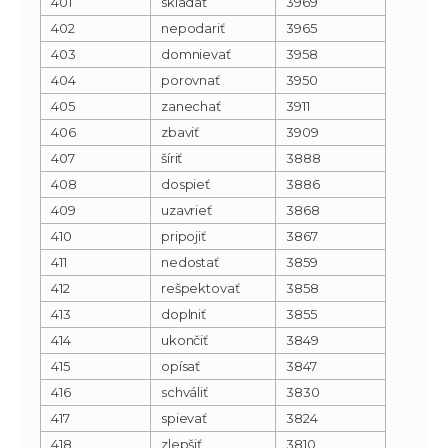
401
skladať
3969
402
nepodariť
3965
403
domnievať
3958
404
porovnať
3950
405
zanechať
3911
406
zbaviť
3909
407
šíriť
3888
408
dospieť
3886
409
uzavrieť
3868
410
pripojiť
3867
411
nedostať
3859
412
rešpektovať
3858
413
doplniť
3855
414
ukončiť
3849
415
opísať
3847
416
schváliť
3830
417
spievať
3824
418
zlepšiť
3810