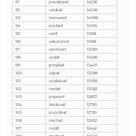
91
predstaviť
14236
92
vznikať
14206
93
nemusieť
14098
94
podariť
14054
95
veriť
13661
96
uskutočniť
13661
97
nechcieť
13539
98
vydať
13496
99
prinášať
13407
100
čakať
13298
101
očakávať
13095
102
nedať
13062
103
pripraviť
12837
104
sledovať
12790
105
pomáhať
12750
106
nechať
12602
107
zvýšiť
12442
108
stretnúť
12348