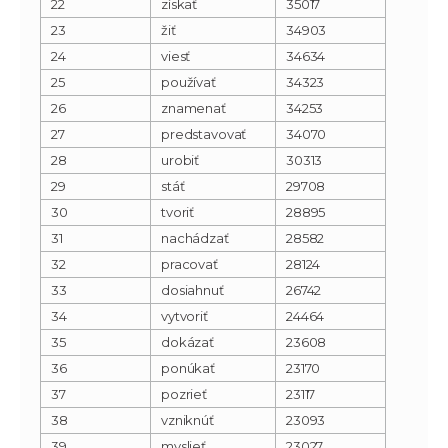
22
získať
35017
23
žiť
34903
24
viesť
34634
25
používať
34323
26
znamenať
34253
27
predstavovať
34070
28
urobiť
30313
29
stáť
29708
30
tvoriť
28895
31
nachádzať
28582
32
pracovať
28124
33
dosiahnuť
26742
34
vytvoriť
24464
35
dokázať
23608
36
ponúkať
23170
37
pozrieť
23117
38
vzniknúť
23093
39
myslieť
23027