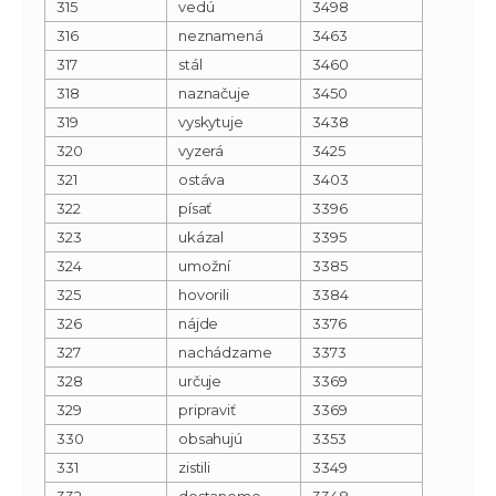
315
vedú
3498
316
neznamená
3463
317
stál
3460
318
naznačuje
3450
319
vyskytuje
3438
320
vyzerá
3425
321
ostáva
3403
322
písať
3396
323
ukázal
3395
324
umožní
3385
325
hovorili
3384
326
nájde
3376
327
nachádzame
3373
328
určuje
3369
329
pripraviť
3369
330
obsahujú
3353
331
zistili
3349
332
dostaneme
3348