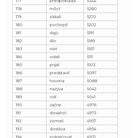
177
predpokladá
5344
178
môcť
5280
179
získali
5270
180
pochopiť
5202
181
dajú
5191
182
išlo
5169
183
niet
5157
184
videli
5111
185
prijať
5103
186
predstaviť
5097
187
hovoria
5088
188
nazýva
5042
189
vidí
5041
190
začne
4976
191
dosiahol
4973
192
zomrel
4957
193
dostáva
4954
194
pokračovať
4931