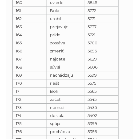
160
uviedol
5845
161
Bola
5772
162
urobil
5771
163
prejavuje
5737
164
príde
5721
165
zostáva
5700
166
zmeniť
5695
167
nájdete
5629
168
súvisí
5606
169
nachádzajú
5599
170
riešiť
5575
171
Boli
5565
172
začať
5545
173
nemusí
5435
174
dostala
5402
175
spája
5399
176
pochádza
5356