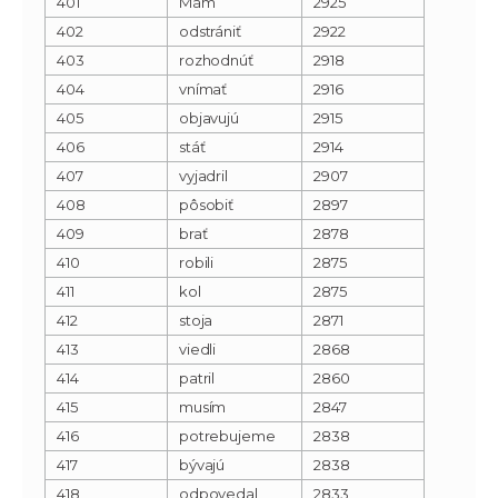
401
Mám
2925
402
odstrániť
2922
403
rozhodnúť
2918
404
vnímať
2916
405
objavujú
2915
406
stáť
2914
407
vyjadril
2907
408
pôsobiť
2897
409
brať
2878
410
robili
2875
411
kol
2875
412
stoja
2871
413
viedli
2868
414
patril
2860
415
musím
2847
416
potrebujeme
2838
417
bývajú
2838
418
odpovedal
2833