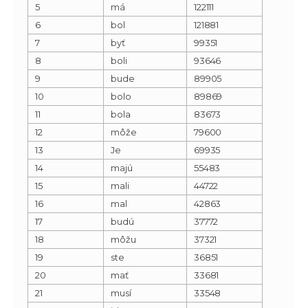
5
má
122111
6
bol
121881
7
byť
99351
8
boli
93646
9
bude
89905
10
bolo
89869
11
bola
83673
12
môže
79600
13
Je
69935
14
majú
55483
15
mali
44722
16
mal
42863
17
budú
37772
18
môžu
37321
19
ste
36851
20
mať
33681
21
musí
33548