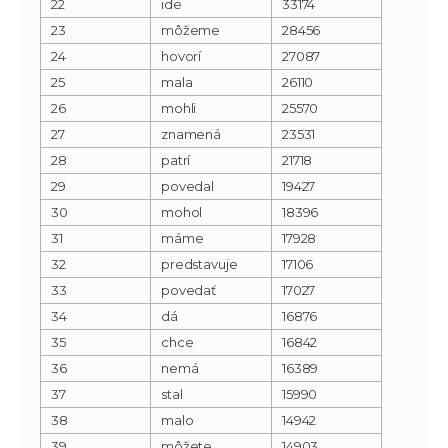
22
ide
33174
23
môžeme
28456
24
hovorí
27087
25
mala
26110
26
mohli
25570
27
znamená
23531
28
patrí
21718
29
povedal
19427
30
mohol
18396
31
máme
17928
32
predstavuje
17106
33
povedať
17027
34
dá
16876
35
chce
16842
36
nemá
16389
37
stal
15990
38
malo
14942
39
môžete
14903