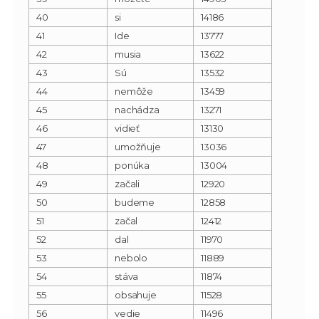
40
si
14186
41
Ide
13777
42
musia
13622
43
Sú
13532
44
nemôže
13459
45
nachádza
13271
46
vidieť
13130
47
umožňuje
13036
48
ponúka
13004
49
začali
12920
50
budeme
12858
51
začal
12412
52
dal
11970
53
nebolo
11889
54
stáva
11874
55
obsahuje
11528
56
vedie
11496