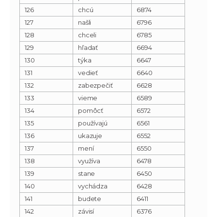
126
chcú
6874
127
našli
6796
128
chceli
6785
129
hľadať
6694
130
týka
6647
131
vedieť
6640
132
zabezpečiť
6628
133
vieme
6589
134
pomôcť
6572
135
používajú
6561
136
ukazuje
6552
137
mení
6550
138
využíva
6478
139
stane
6450
140
vychádza
6428
141
budete
6411
142
závisí
6376