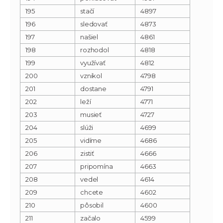
195
stačí
4897
196
sledovať
4873
197
našiel
4861
198
rozhodol
4818
199
využívať
4812
200
vznikol
4798
201
dostane
4791
202
leží
4771
203
musieť
4727
204
slúži
4699
205
vidíme
4686
206
zistiť
4666
207
pripomína
4663
208
vedel
4614
209
chcete
4602
210
pôsobil
4600
211
začalo
4599