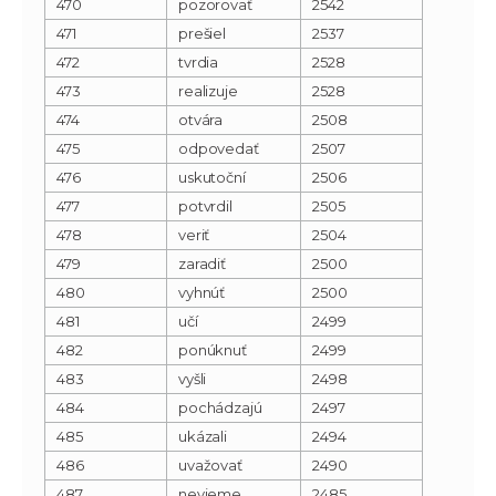
470
pozorovať
2542
471
prešiel
2537
472
tvrdia
2528
473
realizuje
2528
474
otvára
2508
475
odpovedať
2507
476
uskutoční
2506
477
potvrdil
2505
478
veriť
2504
479
zaradiť
2500
480
vyhnúť
2500
481
učí
2499
482
ponúknuť
2499
483
vyšli
2498
484
pochádzajú
2497
485
ukázali
2494
486
uvažovať
2490
487
nevieme
2485