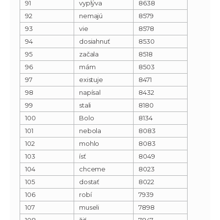
91
vyplýva
8638
92
nemajú
8579
93
vie
8578
94
dosiahnuť
8530
95
začala
8518
96
mám
8503
97
existuje
8471
98
napísal
8432
99
stali
8180
100
Bolo
8134
101
nebola
8083
102
mohlo
8083
103
ísť
8049
104
chceme
8023
105
dostať
8022
106
robí
7939
107
museli
7898
108
žiť
7847