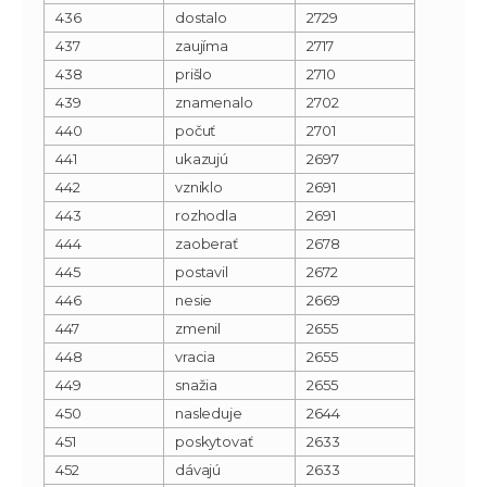
436
dostalo
2729
437
zaujíma
2717
438
prišlo
2710
439
znamenalo
2702
440
počuť
2701
441
ukazujú
2697
442
vzniklo
2691
443
rozhodla
2691
444
zaoberať
2678
445
postavil
2672
446
nesie
2669
447
zmenil
2655
448
vracia
2655
449
snažia
2655
450
nasleduje
2644
451
poskytovať
2633
452
dávajú
2633