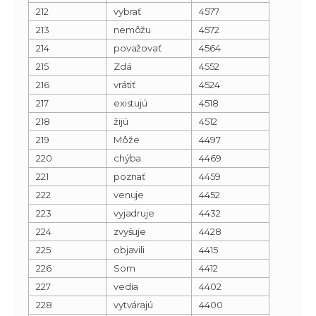
212
vybrať
4577
213
nemôžu
4572
214
považovať
4564
215
Zdá
4552
216
vrátiť
4524
217
existujú
4518
218
žijú
4512
219
Môže
4497
220
chýba
4469
221
poznať
4459
222
venuje
4452
223
vyjadruje
4432
224
zvyšuje
4428
225
objavili
4415
226
Som
4412
227
vedia
4402
228
vytvárajú
4400