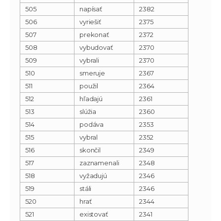
505
napísať
2382
506
vyriešiť
2375
507
prekonať
2372
508
vybudovať
2370
509
vybrali
2370
510
smeruje
2367
511
použil
2364
512
hľadajú
2361
513
slúžia
2360
514
podáva
2353
515
vybral
2352
516
skončil
2349
517
zaznamenali
2348
518
vyžadujú
2346
519
stáli
2346
520
hrať
2344
521
existovať
2341