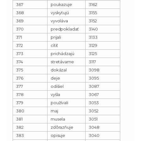
367
poukazuje
3162
368
vyskytujú
3155
369
vyvoláva
3152
370
predpokladať
3140
371
prijali
3133
372
cítiť
3129
373
prichádzajú
3125
374
stretávame
3117
375
dokázal
3098
376
deje
3095
377
odišiel
3087
378
vyšla
3067
379
používali
3053
380
maj
3052
381
musela
3051
382
zdôrazňuje
3048
383
opisuje
3040