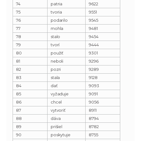
74
patria
9622
75
tvoria
9551
76
podarilo
9545
77
mohla
9481
78
stalo
9454
79
tvorí
9444
80
použiť
9301
81
neboli
9296
82
pozri
9289
83
stala
9128
84
dať
9093
85
vyžaduje
9091
86
chcel
9056
87
vytvoriť
8911
88
dáva
8794
89
prišiel
8782
90
poskytuje
8755