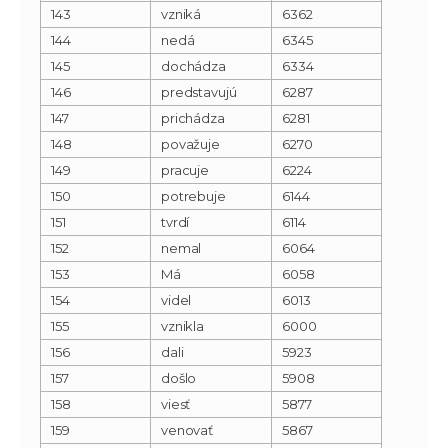
143
vzniká
6362
144
nedá
6345
145
dochádza
6334
146
predstavujú
6287
147
prichádza
6281
148
považuje
6270
149
pracuje
6224
150
potrebuje
6144
151
tvrdí
6114
152
nemal
6064
153
Má
6058
154
videl
6013
155
vznikla
6000
156
dali
5923
157
došlo
5908
158
viesť
5877
159
venovať
5867