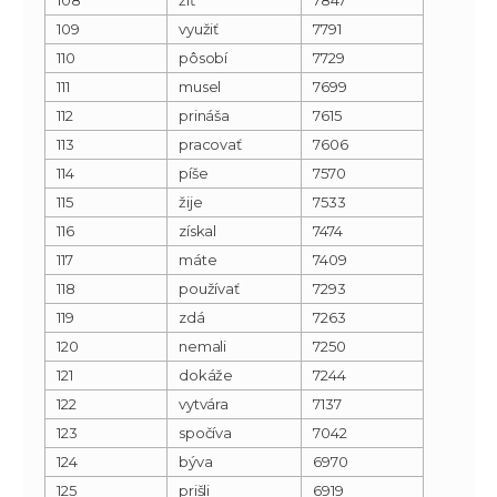
109
využiť
7791
110
pôsobí
7729
111
musel
7699
112
prináša
7615
113
pracovať
7606
114
píše
7570
115
žije
7533
116
získal
7474
117
máte
7409
118
používať
7293
119
zdá
7263
120
nemali
7250
121
dokáže
7244
122
vytvára
7137
123
spočíva
7042
124
býva
6970
125
prišli
6919