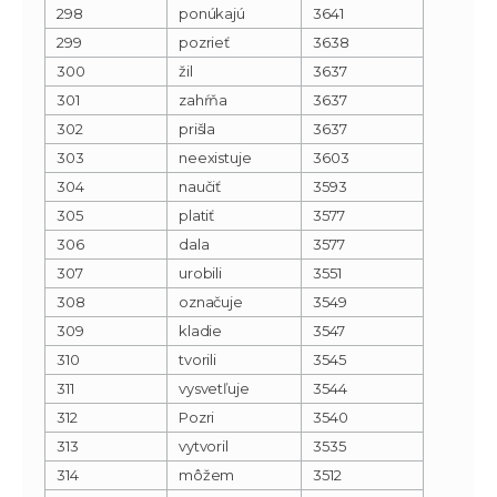
298
ponúkajú
3641
299
pozrieť
3638
300
žil
3637
301
zahŕňa
3637
302
prišla
3637
303
neexistuje
3603
304
naučiť
3593
305
platiť
3577
306
dala
3577
307
urobili
3551
308
označuje
3549
309
kladie
3547
310
tvorili
3545
311
vysvetľuje
3544
312
Pozri
3540
313
vytvoril
3535
314
môžem
3512