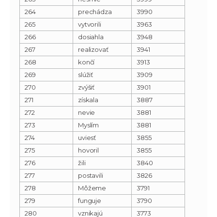
264
prechádza
3990
265
vytvorili
3963
266
dosiahla
3948
267
realizovať
3941
268
končí
3913
269
slúžiť
3909
270
zvýšiť
3901
271
získala
3887
272
nevie
3881
273
Myslím
3881
274
uviesť
3855
275
hovoril
3855
276
žili
3840
277
postavili
3826
278
Môžeme
3791
279
funguje
3790
280
vznikajú
3773