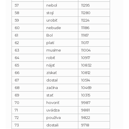
57
nebol
11295
58
stojí
11280
59
urobiť
11224
60
nebude
11186
61
Bol
11167
62
platí
11017
63
musíme
11004
64
robiť
10917
65
nájsť
10832
66
získať
10812
67
dostal
10514
68
začína
10469
69
stať
10315
70
hovoriť
9987
71
uvádza
9881
72
používa
9822
73
dostali
9718