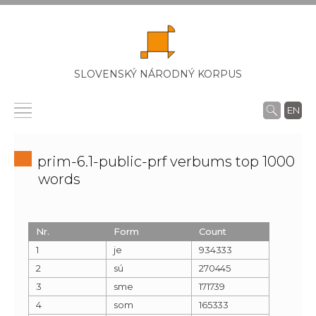
SLOVENSKÝ NÁRODNÝ KORPUS
EN
prim-6.1-public-prf verbums top 1000
words
Nr.
Form
Count
1
je
934333
2
sú
270445
3
sme
171739
4
som
165333