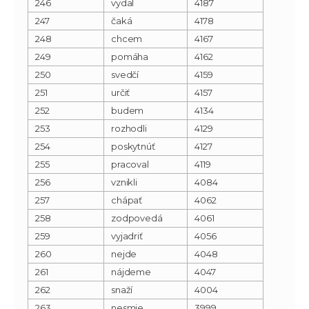
246
vydal
4187
247
čaká
4178
248
chcem
4167
249
pomáha
4162
250
svedčí
4159
251
určiť
4157
252
budem
4134
253
rozhodli
4129
254
poskytnúť
4127
255
pracoval
4119
256
vznikli
4084
257
chápať
4062
258
zodpovedá
4061
259
vyjadriť
4056
260
nejde
4048
261
nájdeme
4047
262
snaží
4004
263
nesmie
3999