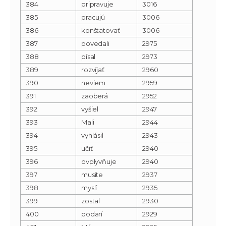
384
pripravuje
3016
385
pracujú
3006
386
konštatovať
3006
387
povedali
2975
388
písal
2973
389
rozvíjať
2960
390
neviem
2959
391
zaoberá
2952
392
vyšiel
2947
393
Mali
2944
394
vyhlásil
2943
395
učiť
2940
396
ovplyvňuje
2940
397
musíte
2937
398
myslí
2935
399
zostal
2930
400
podarí
2929