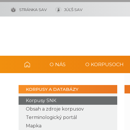
STRÁNKA SAV
JÚĽŠ SAV
O NÁS
O KORPUSOCH
KORPUSY A DATABÁZY
Korpusy SNK
Obsah a zdroje korpusov
Terminologický portál
Mapka