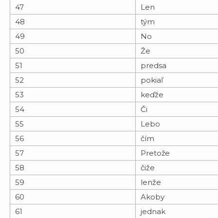
47
Len
48
tým
49
No
50
Že
51
predsa
52
pokiaľ
53
keďže
54
Či
55
Lebo
56
čím
57
Pretože
58
čiže
59
lenže
60
Akoby
61
jednak