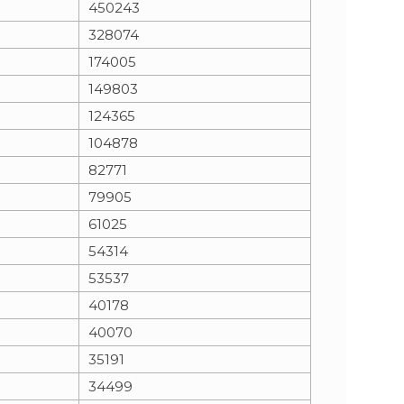
450243
328074
n
e
174005
i
x
149803
124365
e
t
104878
82771
79905
61025
54314
53537
40178
40070
35191
34499