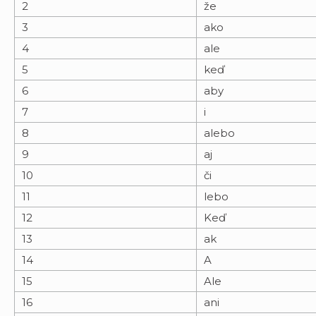
2
že
3
ako
4
ale
5
keď
6
aby
7
i
8
alebo
9
aj
10
či
11
lebo
12
Keď
13
ak
14
A
15
Ale
16
ani