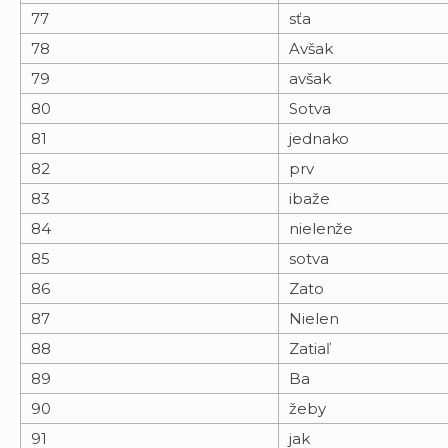
77
sťa
78
Avšak
79
avšak
80
Sotva
81
jednako
82
prv
83
ibaže
84
nielenže
85
sotva
86
Zato
87
Nielen
88
Zatiaľ
89
Ba
90
žeby
91
jak