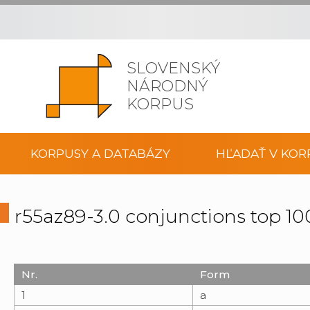
SLOVENSKÝ
NÁRODNÝ
KORPUS
KORPUSY A DATABÁZY
HĽADAŤ V KOR
r55az89-3.0 conjunctions top 1
Nr.
Form
1
a