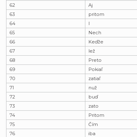
62
Aj
63
pritom
64
I
65
Nech
66
Keďže
67
lež
68
Preto
69
Pokiaľ
70
zatiaľ
71
nuž
72
buď
73
zato
74
Pritom
75
Čím
76
iba