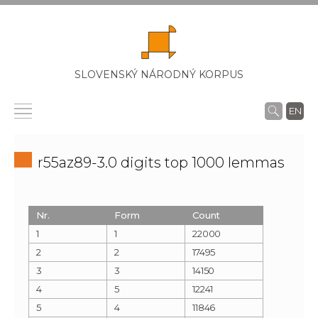
SLOVENSKÝ NÁRODNÝ KORPUS
EN
r55az89-3.0 digits top 1000 lemmas
Nr.
Form
Count
1
1
22000
2
2
17495
3
3
14150
4
5
12241
5
4
11846