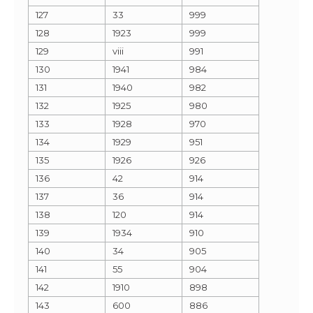
127
33
999
128
1923
999
129
viii
991
130
1941
984
131
1940
982
132
1925
980
133
1928
970
134
1929
951
135
1926
926
136
42
914
137
36
914
138
120
914
139
1934
910
140
34
905
141
55
904
142
1910
898
143
600
886