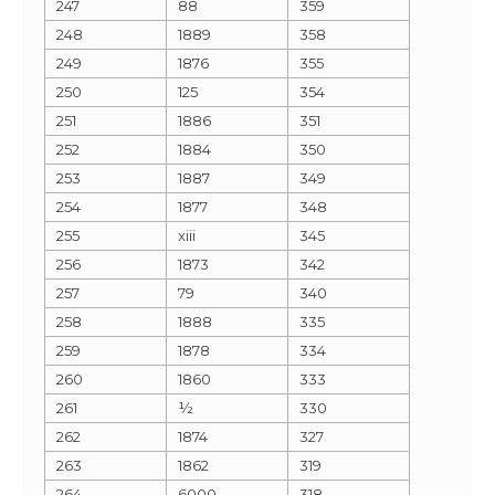
247
88
359
248
1889
358
249
1876
355
250
125
354
251
1886
351
252
1884
350
253
1887
349
254
1877
348
255
xiii
345
256
1873
342
257
79
340
258
1888
335
259
1878
334
260
1860
333
261
½
330
262
1874
327
263
1862
319
264
6000
318