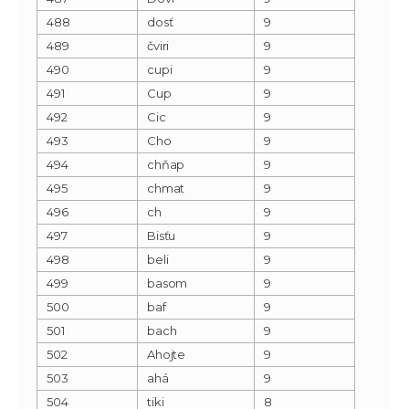
488
dosť
9
489
čviri
9
490
cupi
9
491
Cup
9
492
Cic
9
493
Cho
9
494
chňap
9
495
chmat
9
496
ch
9
497
Bisťu
9
498
beli
9
499
basom
9
500
baf
9
501
bach
9
502
Ahojte
9
503
ahá
9
504
tiki
8