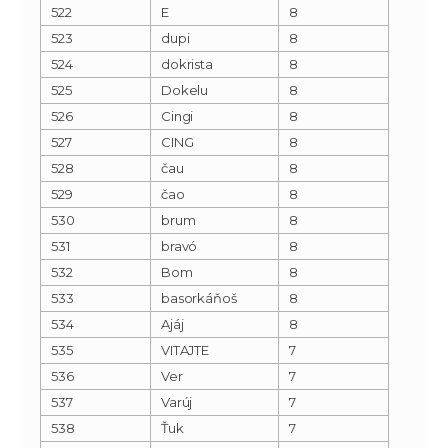
522
E
8
523
dupi
8
524
dokrista
8
525
Dokelu
8
526
Cingi
8
527
CING
8
528
čau
8
529
čao
8
530
brum
8
531
bravó
8
532
Bom
8
533
basorkáňoš
8
534
Ajáj
8
535
VITAJTE
7
536
Ver
7
537
Varúj
7
538
Ťuk
7