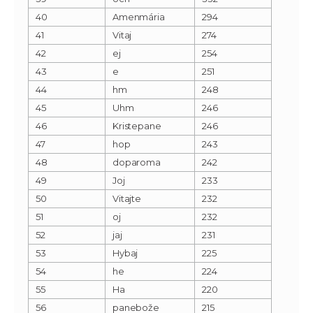
40
Amenmária
294
41
Vitaj
274
42
ej
254
43
e
251
44
hm
248
45
Uhm
246
46
Kristepane
246
47
hop
243
48
doparoma
242
49
Joj
233
50
Vitajte
232
51
oj
232
52
jaj
231
53
Hybaj
225
54
he
224
55
Ha
220
56
panebože
215