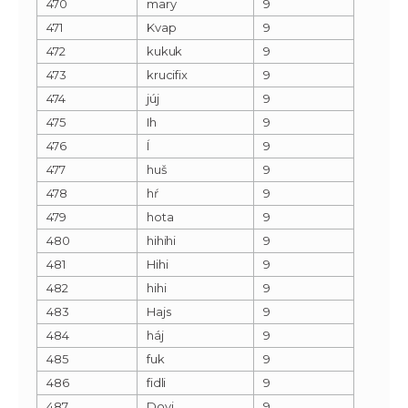
470
mary
9
471
Kvap
9
472
kukuk
9
473
krucifix
9
474
júj
9
475
Ih
9
476
Í
9
477
huš
9
478
hŕ
9
479
hota
9
480
hihihi
9
481
Hihi
9
482
hihi
9
483
Hajs
9
484
háj
9
485
fuk
9
486
fidli
9
487
Dovi
9