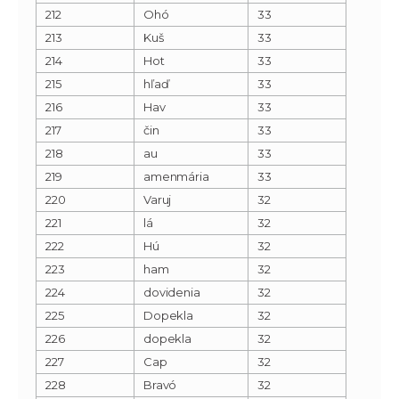
212
Ohó
33
213
Kuš
33
214
Hot
33
215
hľaď
33
216
Hav
33
217
čin
33
218
au
33
219
amenmária
33
220
Varuj
32
221
lá
32
222
Hú
32
223
ham
32
224
dovidenia
32
225
Dopekla
32
226
dopekla
32
227
Cap
32
228
Bravó
32