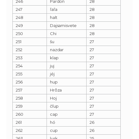
246
Pardon
28
247
ľaľa
28
248
halt
28
249
Dajsamisvete
28
250
Chi
28
251
šu
27
252
nazdar
27
253
klap
27
254
juj
27
255
jéj
27
256
hup
27
257
Hrôza
27
258
Hoj
27
259
čľup
27
260
cap
27
261
hó
26
262
cup
26
263
lusk
25