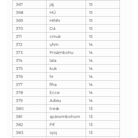
367
jáj
15
368
HÚ
15
369
Hihihi
15
370
Dá
15
371
cmuk
15
372
uhm
14
373
Prisámbohu
14
374
lala
14
375
kuk
14
376
hr
14
377
fíha
14
378
Ecce
14
379
Adieu
14
380
tresk
13
381
spánombohom
13
382
Pif
13
383
ojoj
13