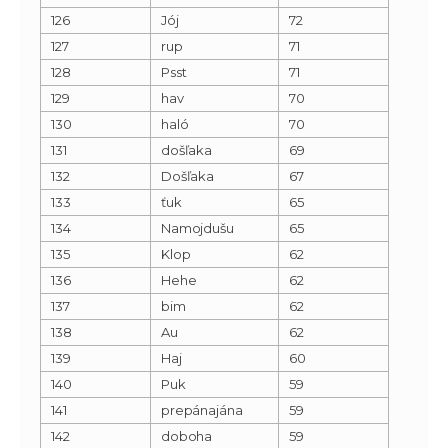
126
Jój
72
127
rup
71
128
Psst
71
129
hav
70
130
haló
70
131
došľaka
69
132
Došľaka
67
133
ťuk
65
134
Namojdušu
65
135
Klop
62
136
Hehe
62
137
bim
62
138
Au
62
139
Haj
60
140
Puk
59
141
prepánajána
59
142
doboha
59