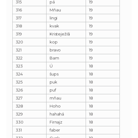
315
pá
19
316
Mňau
19
317
lingi
19
318
kvak
19
319
Kristeježiši
19
320
kop
19
321
bravo
19
322
Bam
19
323
Ú
18
324
šups
18
325
puk
18
326
puf
18
327
mňau
18
328
Hoho
18
329
hahahá
18
330
Firnajz
18
331
faber
18
332
Cvak
18