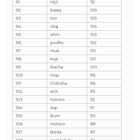
91
Hijó
112
92
basta
109
93
hor
105
94
vitaj
104
95
ehm
103
96
poďho
102
97
muk
101
98
Kuk
101
99
Bacha
100
100
Hop
96
101
Doboha
96
102
ech
95
103
hotovo
92
104
šup
91
105
Bum
90
106
Hotovo
89
107
Beda
87
108
namojdušu
84