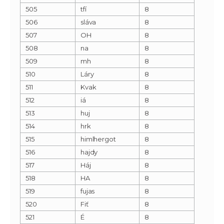
505
tfí
8
506
sláva
8
507
OH
8
508
na
8
509
mh
8
510
Láry
8
511
Kvak
8
512
iá
8
513
huj
8
514
hrk
8
515
himlhergot
8
516
hajdy
8
517
Háj
8
518
HA
8
519
fujas
8
520
Fiť
8
521
É
8