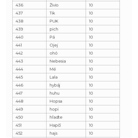
436
Živio
10
437
Tik
10
438
PUK
10
439
pich
10
440
Pá
10
441
Ojej
10
442
ohó
10
443
Nebesia
10
444
Mé
10
445
Lala
10
446
hybáj
10
447
huhu
10
448
Hopsa
10
449
hopi
10
450
hľaďte
10
451
Hapčí
10
452
hajs
10