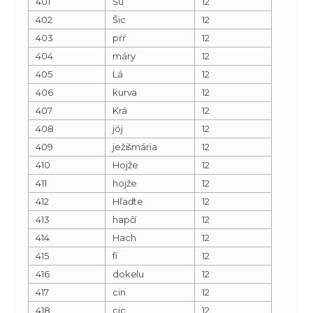
401
Šu
12
402
Šic
12
403
pŕŕ
12
404
máry
12
405
Lá
12
406
kurva
12
407
Krá
12
408
jój
12
409
ježišmária
12
410
Hojže
12
411
hojže
12
412
Hľaďte
12
413
hapčí
12
414
Hach
12
415
fí
12
416
dokelu
12
417
cin
12
418
cic
12