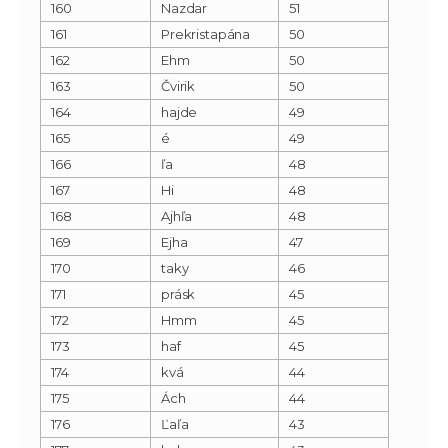
160
Nazdar
51
161
Prekristapána
50
162
Ehm
50
163
Čvirik
50
164
hajde
49
165
é
49
166
ľa
48
167
Hi
48
168
Ajhľa
48
169
Ejha
47
170
taky
46
171
prásk
45
172
Hmm
45
173
haf
45
174
kvá
44
175
Ách
44
176
Ľaľa
43