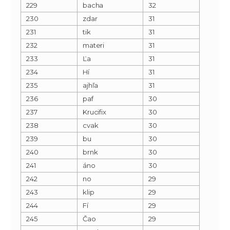
229
bacha
32
230
zdar
31
231
tik
31
232
materi
31
233
Ľa
31
234
Hí
31
235
ajhľa
31
236
paf
30
237
Krucifix
30
238
cvak
30
239
bu
30
240
brnk
30
241
áno
30
242
no
29
243
klip
29
244
Fí
29
245
Čao
29