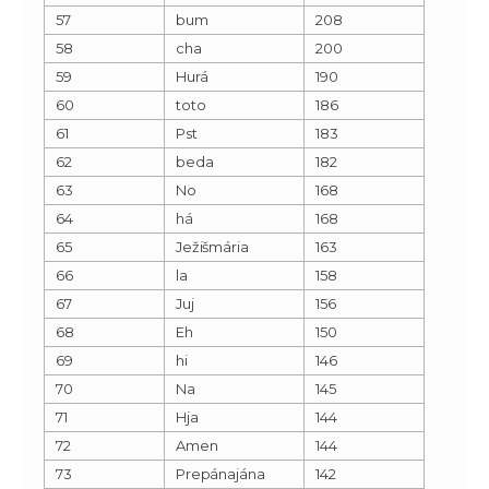
57
bum
208
58
cha
200
59
Hurá
190
60
toto
186
61
Pst
183
62
beda
182
63
No
168
64
há
168
65
Ježišmária
163
66
la
158
67
Juj
156
68
Eh
150
69
hi
146
70
Na
145
71
Hja
144
72
Amen
144
73
Prepánajána
142