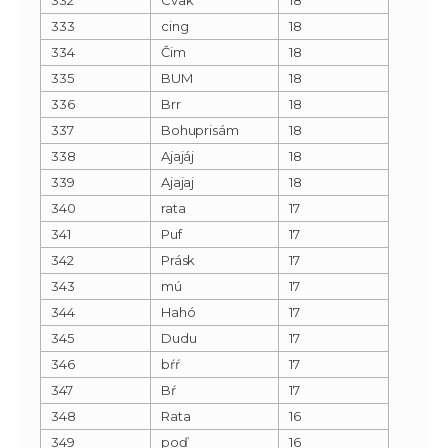
333
cing
18
334
Čim
18
335
BUM
18
336
Brr
18
337
Bohuprisám
18
338
Ajajáj
18
339
Ajajaj
18
340
rata
17
341
Puf
17
342
Prásk
17
343
mú
17
344
Hahó
17
345
Dudu
17
346
bŕŕ
17
347
Bŕ
17
348
Rata
16
349
poď
16