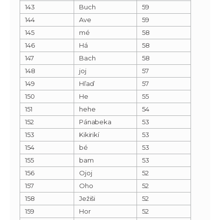
143
Buch
59
144
Ave
59
145
mé
58
146
Há
58
147
Bach
58
148
joj
57
149
Hľaď
57
150
He
55
151
hehe
54
152
Pánabeka
53
153
Kikirikí
53
154
bé
53
155
bam
53
156
Ojoj
52
157
Oho
52
158
Ježiši
52
159
Hor
52