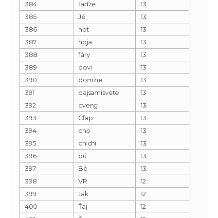
384
ľaďže
13
385
Jé
13
386
hot
13
387
hoja
13
388
fáry
13
389
dovi
13
390
domine
13
391
dajsamisvete
13
392
cveng
13
393
Čľap
13
394
cho
13
395
chichi
13
396
bú
13
397
Bé
13
398
VR
12
399
tak
12
400
Ťaj
12