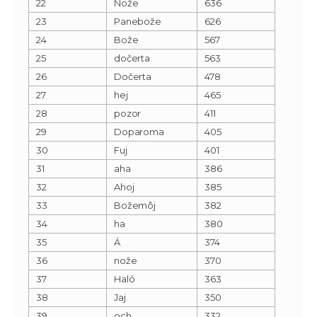
22
Nože
636
23
Panebože
626
24
Bože
567
25
dočerta
563
26
Dočerta
478
27
hej
465
28
pozor
411
29
Doparoma
405
30
Fuj
401
31
aha
386
32
Ahoj
385
33
Božemôj
382
34
ha
380
35
Á
374
36
nože
370
37
Haló
363
38
Jaj
350
39
och
332