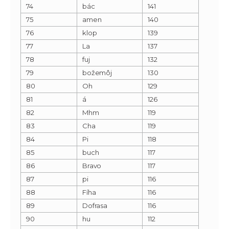
74
bác
141
75
amen
140
76
klop
139
77
La
137
78
fuj
132
79
božemôj
130
80
Oh
129
81
á
126
82
Mhm
119
83
Cha
119
84
Pi
118
85
buch
117
86
Bravo
117
87
pi
116
88
Fíha
116
89
Dofrasa
116
90
hu
112