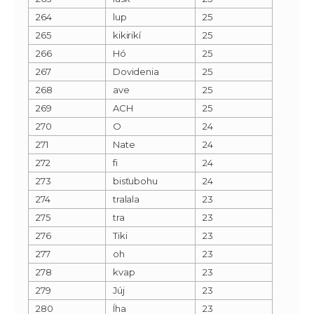
264
lup
25
265
kikirikí
25
266
Hó
25
267
Dovidenia
25
268
ave
25
269
ACH
25
270
O
24
271
Nate
24
272
fi
24
273
bisťubohu
24
274
tralala
23
275
tra
23
276
Tiki
23
277
oh
23
278
kvap
23
279
Júj
23
280
Íha
23