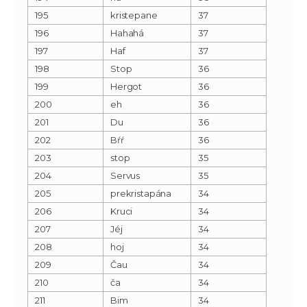
195
kristepane
37
196
Hahahá
37
197
Haf
37
198
Stop
36
199
Hergot
36
200
eh
36
201
Du
36
202
Bŕŕ
36
203
stop
35
204
Servus
35
205
prekristapána
34
206
Kruci
34
207
Jéj
34
208
hoj
34
209
Čau
34
210
ča
34
211
Bim
34