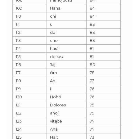
109
Haha
84
110
chi
84
111
ú
83
112
du
83
113
che
83
114
hurá
81
115
dofrasa
81
116
Jáj
80
117
čim
78
118
Ah
77
119
í
76
120
Hohó
76
121
Dolores
75
122
ahoj
75
123
vitajte
74
124
Ahá
74
125
Halt
73