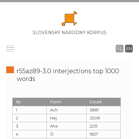
SLOVENSKÝ NÁRODNÝ KORPUS
EN
r55az89-3.0 interjections top 1000
words
Nr.
Form
Count
1
Ach
5881
2
Hej
3208
3
Aha
2251
4
Ó
1827