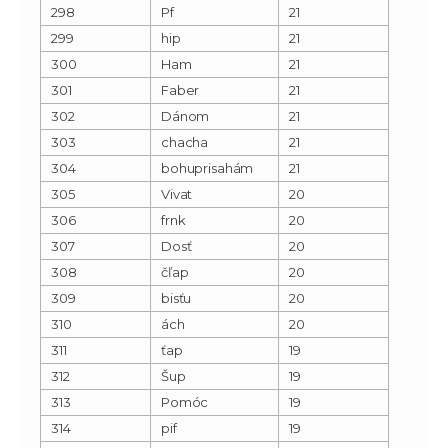
298
Pf
21
299
hip
21
300
Ham
21
301
Faber
21
302
Dánom
21
303
chacha
21
304
bohuprisahám
21
305
Vivat
20
306
frnk
20
307
Dosť
20
308
čľap
20
309
bisťu
20
310
ách
20
311
ťap
19
312
Šup
19
313
Pomóc
19
314
pif
19