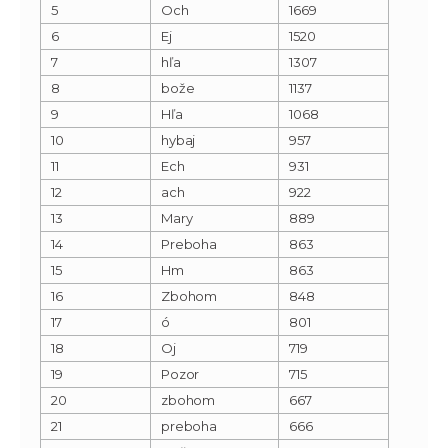
5
Och
1669
6
Ej
1520
7
hľa
1307
8
bože
1137
9
Hľa
1068
10
hybaj
957
11
Ech
931
12
ach
922
13
Mary
889
14
Preboha
863
15
Hm
863
16
Zbohom
848
17
ó
801
18
Oj
719
19
Pozor
715
20
zbohom
667
21
preboha
666