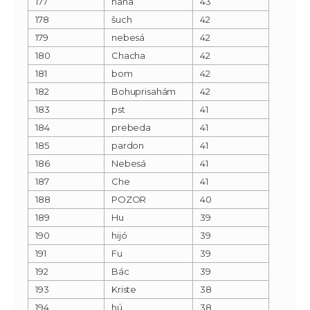
177
haha
43
178
šuch
42
179
nebesá
42
180
Chacha
42
181
bom
42
182
Bohuprisahám
42
183
pst
41
184
prebeda
41
185
pardon
41
186
Nebesá
41
187
Che
41
188
POZOR
40
189
Hu
39
190
hijó
39
191
Fu
39
192
Bác
39
193
Kriste
38
194
hú
38