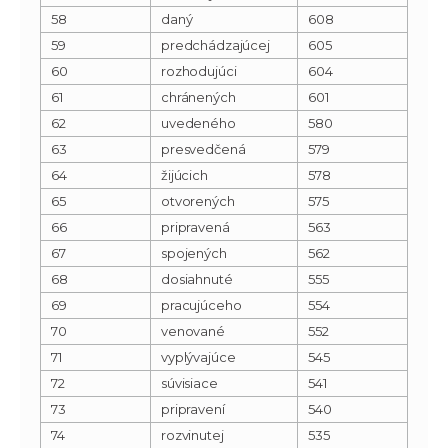
58
daný
608
59
predchádzajúcej
605
60
rozhodujúci
604
61
chránených
601
62
uvedeného
580
63
presvedčená
579
64
žijúcich
578
65
otvorených
575
66
pripravená
563
67
spojených
562
68
dosiahnuté
555
69
pracujúceho
554
70
venované
552
71
vyplývajúce
545
72
súvisiace
541
73
pripravení
540
74
rozvinutej
535