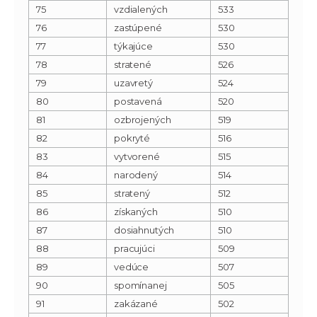
75
vzdialených
533
76
zastúpené
530
77
týkajúce
530
78
stratené
526
79
uzavretý
524
80
postavená
520
81
ozbrojených
519
82
pokryté
516
83
vytvorené
515
84
narodený
514
85
stratený
512
86
získaných
510
87
dosiahnutých
510
88
pracujúci
509
89
vedúce
507
90
spomínanej
505
91
zakázané
502