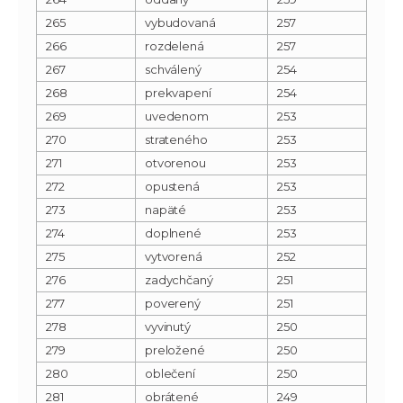
265
vybudovaná
257
266
rozdelená
257
267
schválený
254
268
prekvapení
254
269
uvedenom
253
270
strateného
253
271
otvorenou
253
272
opustená
253
273
napäté
253
274
doplnené
253
275
vytvorená
252
276
zadychčaný
251
277
poverený
251
278
vyvinutý
250
279
preložené
250
280
oblečení
250
281
obrátené
249