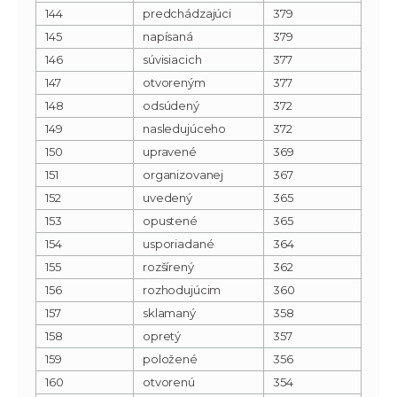
144
predchádzajúci
379
145
napísaná
379
146
súvisiacich
377
147
otvoreným
377
148
odsúdený
372
149
nasledujúceho
372
150
upravené
369
151
organizovanej
367
152
uvedený
365
153
opustené
365
154
usporiadané
364
155
rozšírený
362
156
rozhodujúcim
360
157
sklamaný
358
158
opretý
357
159
položené
356
160
otvorenú
354