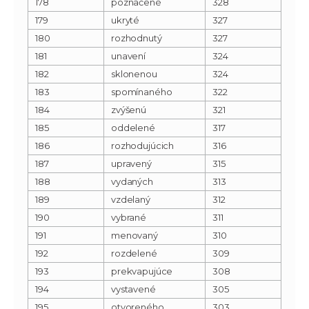
178
poznačené
328
179
ukryté
327
180
rozhodnutý
327
181
unavení
324
182
sklonenou
324
183
spomínaného
322
184
zvýšenú
321
185
oddelené
317
186
rozhodujúcich
316
187
upravený
315
188
vydaných
313
189
vzdelaný
312
190
vybrané
311
191
menovaný
310
192
rozdelené
309
193
prekvapujúce
308
194
vystavené
305
195
otvoreného
303