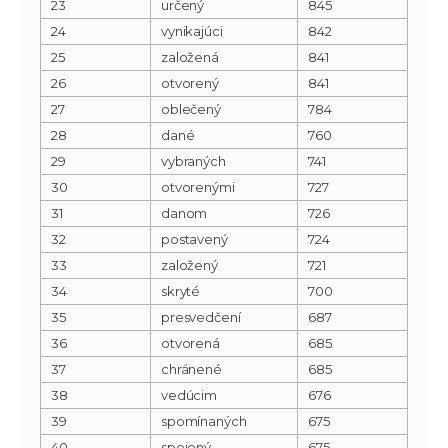
23
určený
845
24
vynikajúci
842
25
založená
841
26
otvorený
841
27
oblečený
784
28
dané
760
29
vybraných
741
30
otvorenými
727
31
danom
726
32
postavený
724
33
založený
721
34
skryté
700
35
presvedčení
687
36
otvorená
685
37
chránené
685
38
vedúcim
676
39
spomínaných
675
40
spojený
675