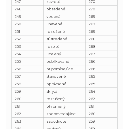
247
zavreté
270
248
obsadené
270
249
vedená
269
250
unavené
269
251
rozložené
269
252
sústredené
268
253
rozbité
268
254
ucelený
267
255
publikované
266
256
pripomínajúce
266
257
stanovené
265
258
oprávnené
265
259
skrytá
264
260
rozrušený
262
261
ohromený
261
262
zodpovedajúce
260
263
zabudnuté
259
264
oddaný
259