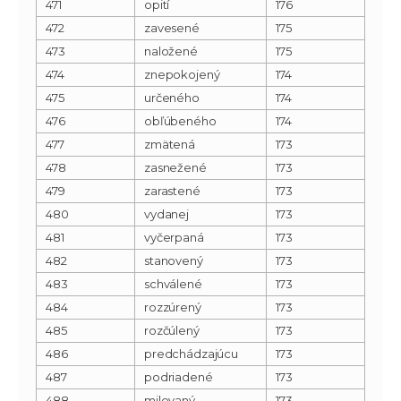
471
opití
176
472
zavesené
175
473
naložené
175
474
znepokojený
174
475
určeného
174
476
obľúbeného
174
477
zmätená
173
478
zasnežené
173
479
zarastené
173
480
vydanej
173
481
vyčerpaná
173
482
stanovený
173
483
schválené
173
484
rozzúrený
173
485
rozčúlený
173
486
predchádzajúcu
173
487
podriadené
173
488
milovaný
173