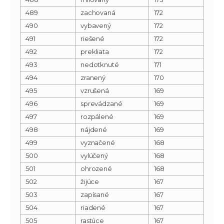
489
zachovaná
172
490
vybavený
172
491
riešené
172
492
prekliata
172
493
nedotknuté
171
494
zranený
170
495
vzrušená
169
496
sprevádzané
169
497
rozpálené
169
498
nájdené
169
499
vyznačené
168
500
vylúčený
168
501
ohrozené
168
502
žijúce
167
503
zapísané
167
504
riadené
167
505
rastúce
167