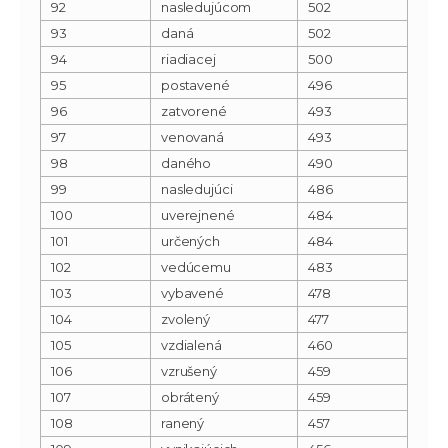
92
nasledujúcom
502
93
daná
502
94
riadiacej
500
95
postavené
496
96
zatvorené
493
97
venovaná
493
98
daného
490
99
nasledujúci
486
100
uverejnené
484
101
určených
484
102
vedúcemu
483
103
vybavené
478
104
zvolený
477
105
vzdialená
460
106
vzrušený
459
107
obrátený
459
108
ranený
457