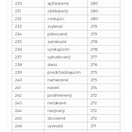
230
spôsobené
280
231
obklopený
280
232
cestujúci
280
233
zvyknutí
279
234
plánované
279
235
zamknuté
278
236
vynikajúcim
278
237
vybudovaný
277
238
danú
276
239
predchádzajúcim
275
240
namierené
275
241
nútení
274
242
podmienený
272
243
nečakané
272
244
nazývaný
272
245
dovolené
272
246
vyvinuté
271