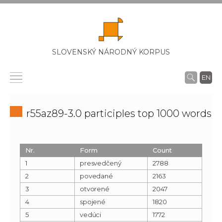
SLOVENSKÝ NÁRODNÝ KORPUS
EN
r55az89-3.0 participles top 1000 words
Nr.
Form
Count
1
presvedčený
2788
2
povedané
2163
3
otvorené
2047
4
spojené
1820
5
vedúci
1772