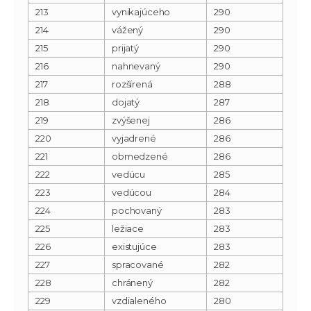
213
vynikajúceho
290
214
vážený
290
215
prijatý
290
216
nahnevaný
290
217
rozšírená
288
218
dojatý
287
219
zvýšenej
286
220
vyjadrené
286
221
obmedzené
286
222
vedúcu
285
223
vedúcou
284
224
pochovaný
283
225
ležiace
283
226
existujúce
283
227
spracované
282
228
chránený
282
229
vzdialeného
280