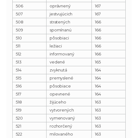
506
oprávnený
167
507
jestvujúcich
167
508
stratených
166
509
spomínanú
166
510
pôsobiaci
166
511
ležiaci
166
512
informovaný
166
513
vedené
165
514
zvyknutá
164
515
premyslené
164
516
pôsobiace
164
517
opevnené
164
518
žijúceho
163
519
vytvorených
163
520
vymenovaný
163
521
rozhorčený
163
522
milovaného
163