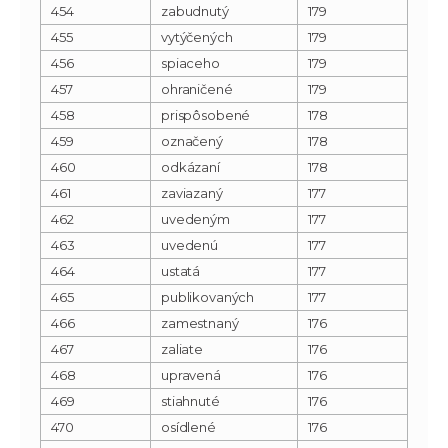
454
zabudnutý
179
455
vytýčených
179
456
spiaceho
179
457
ohraničené
179
458
prispôsobené
178
459
označený
178
460
odkázaní
178
461
zaviazaný
177
462
uvedeným
177
463
uvedenú
177
464
ustatá
177
465
publikovaných
177
466
zamestnaný
176
467
zaliate
176
468
upravená
176
469
stiahnuté
176
470
osídlené
176