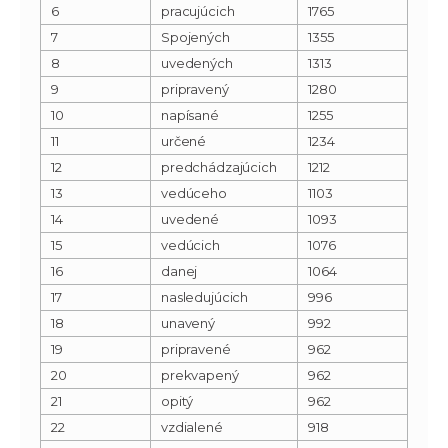
6
pracujúcich
1765
7
Spojených
1355
8
uvedených
1313
9
pripravený
1280
10
napísané
1255
11
určené
1234
12
predchádzajúcich
1212
13
vedúceho
1103
14
uvedené
1093
15
vedúcich
1076
16
danej
1064
17
nasledujúcich
996
18
unavený
992
19
pripravené
962
20
prekvapený
962
21
opitý
962
22
vzdialené
918