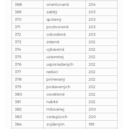
368
orientované
204
369
zabitý
203
370
spotený
203
371
pootvorené
203
372
odvodené
203
373
zistené
202
374
vybavená
202
375
uzavretej
202
376
usporiadaných
202
377
rastúci
202
378
primeraný
202
379
postavených
202
380
osvetlené
202
381
nabité
202
382
milovanej
200
383
cestujúcich
200
384
zvýšeným
199