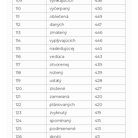
109
vynikajúcich
456
110
vyčerpaný
450
111
oblečená
449
112
daných
447
113
zmätený
446
114
vyplývajúcich
446
115
nasledujúcej
445
116
vedúca
443
117
otvorenej
439
118
nútený
439
119
ustatý
428
120
zložené
427
121
zameraná
420
122
plánovaných
420
123
zvyknutý
419
124
spomínaný
415
125
podmienené
413
126
skrytý
411