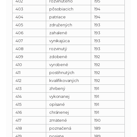
402
rozvinutého
195
403
pôsobiacich
194
404
patriace
194
405
združených
193
406
zahalené
193
407
vynikajúca
193
408
rozvinutý
193
409
zdobené
192
410
vyrobené
192
411
postihnutých
192
412
kvalifikovaných
192
413
zhrbený
191
414
vykonanej
191
415
opísané
191
416
chránenej
191
417
zmätené
190
418
poznačená
189
419
posiate
189