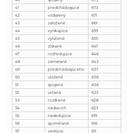
41
predchádzajúce
673
42
vzdialený
671
43
založené
661
44
vynikajúce
659
45
vylúčené
655
46
získané
647
47
rozhodujúce
646
48
zamerané
643
49
predchádzajúceho
637
50
uložené
636
51
spojená
636
52
určená
635
53
rozšírené
628
54
riadiacich
623
55
nasledujúce
619
56
spomínané
616
57
vedúcej
611