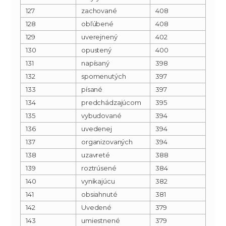
127
zachované
408
128
obľúbené
408
129
uverejnený
402
130
opustený
400
131
napísaný
398
132
spomenutých
397
133
písané
397
134
predchádzajúcom
395
135
vybudované
394
136
uvedenej
394
137
organizovaných
394
138
uzavreté
388
139
roztrúsené
384
140
vynikajúcu
382
141
obsiahnuté
381
142
Uvedené
379
143
umiestnené
379