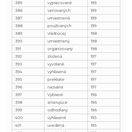
385
vypracované
199
386
venovaných
199
387
umiestnená
199
388
používaných
199
389
vládnúcej
198
390
umiestnený
198
391
organizovaný
198
392
zložená
197
393
vyvolané
197
394
vyhlásená
197
395
prekliate
197
396
nazvaná
197
397
Vybrané
196
398
smerujúce
196
399
odhodlaný
196
400
vyhlásené
195
401
uvedená
195