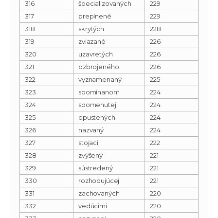
316
špecializovaných
229
317
preplnené
229
318
skrytých
228
319
zviazané
226
320
uzavretých
226
321
ozbrojeného
226
322
vyznamenaný
225
323
spomínanom
224
324
spomenutej
224
325
opustených
224
326
nazvaný
224
327
stojaci
222
328
zvýšený
221
329
sústredený
221
330
rozhodujúcej
221
331
zachovaných
220
332
vedúcimi
220