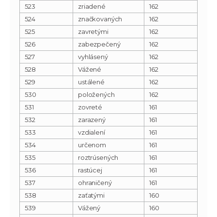
523
zriadené
162
524
značkovaných
162
525
zavretými
162
526
zabezpečený
162
527
vyhlásený
162
528
Vážené
162
529
ustálené
162
530
položených
162
531
zovreté
161
532
zarazený
161
533
vzdialení
161
534
určenom
161
535
roztrúsených
161
536
rastúcej
161
537
ohraničený
161
538
zaťatými
160
539
Vážený
160