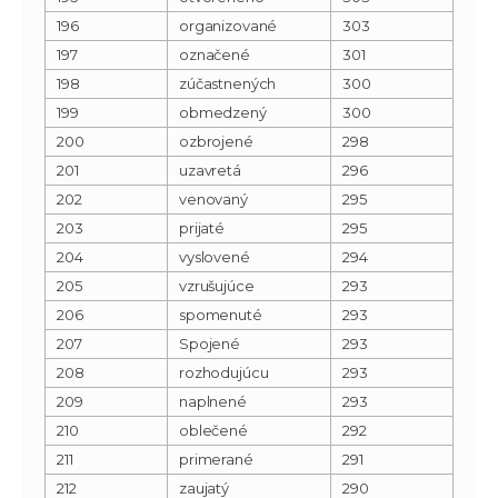
196
organizované
303
197
označené
301
198
zúčastnených
300
199
obmedzený
300
200
ozbrojené
298
201
uzavretá
296
202
venovaný
295
203
prijaté
295
204
vyslovené
294
205
vzrušujúce
293
206
spomenuté
293
207
Spojené
293
208
rozhodujúcu
293
209
naplnené
293
210
oblečené
292
211
primerané
291
212
zaujatý
290