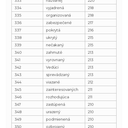
333
nazvanej
220
334
vyjadrená
218
335
organizovaná
218
336
zabezpečené
217
337
pokrytá
216
338
ukrytý
215
339
nečakaný
215
340
zahrnuté
213
341
vyrovnaný
213
342
Vedúci
213
343
sprevádzaný
213
344
viazané
212
345
zainteresovaných
211
346
rozhodujúca
211
347
zastúpená
210
348
urazený
210
349
podmienená
210
350
ozbrojený
210