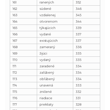
161
ranených
352
162
súdené
346
163
vzdialenej
345
164
otvorenom
344
165
týkajúcich
339
166
vydané
337
167
existujúcich
337
168
zameraný
336
169
žijúci
335
170
vydaný
335
171
zaradené
334
172
zaľúbený
334
173
obľúbený
334
174
unavená
333
175
zničené
332
176
riadiace
331
177
prekliaty
328