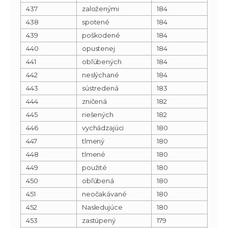
437
založenými
184
438
spotené
184
439
poškodené
184
440
opustenej
184
441
obľúbených
184
442
neslýchané
184
443
sústredená
183
444
zničená
182
445
riešených
182
446
vychádzajúci
180
447
tlmený
180
448
tlmené
180
449
použité
180
450
obľúbená
180
451
neočakávané
180
452
Nasledujúce
180
453
zastúpený
179