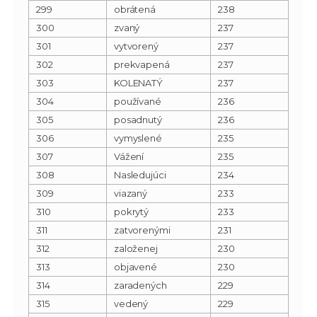
299
obrátená
238
300
zvaný
237
301
vytvorený
237
302
prekvapená
237
303
KOLENATÝ
237
304
používané
236
305
posadnutý
236
306
vymyslené
235
307
Vážení
235
308
Nasledujúci
234
309
viazaný
233
310
pokrytý
233
311
zatvorenými
231
312
založenej
230
313
objavené
230
314
zaradených
229
315
vedený
229