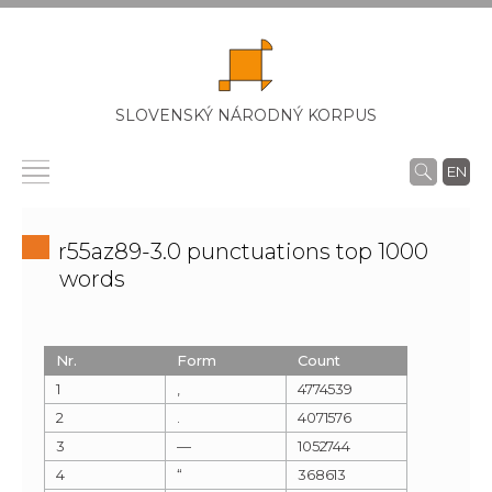
SLOVENSKÝ NÁRODNÝ KORPUS
EN
r55az89-3.0 punctuations top 1000
words
Nr.
Form
Count
1
,
4774539
2
.
4071576
3
—
1052744
4
“
368613