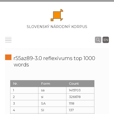
SLOVENSKÝ NÁRODNÝ KORPUS
EN
r55az89-3.0 reflexivums top 1000
words
Nr.
Form
Count
1
sa
1415703
2
si
326678
3
SA
1118
4
SI
137