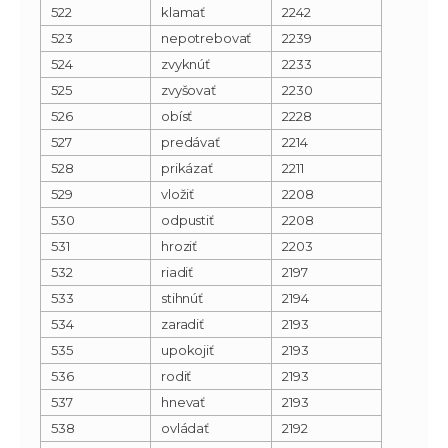
522
klamať
2242
523
nepotrebovať
2239
524
zvyknúť
2233
525
zvyšovať
2230
526
obísť
2228
527
predávať
2214
528
prikázať
2211
529
vložiť
2208
530
odpustiť
2208
531
hroziť
2203
532
riadiť
2197
533
stihnúť
2194
534
zaradiť
2193
535
upokojiť
2193
536
rodiť
2193
537
hnevať
2193
538
ovládať
2192