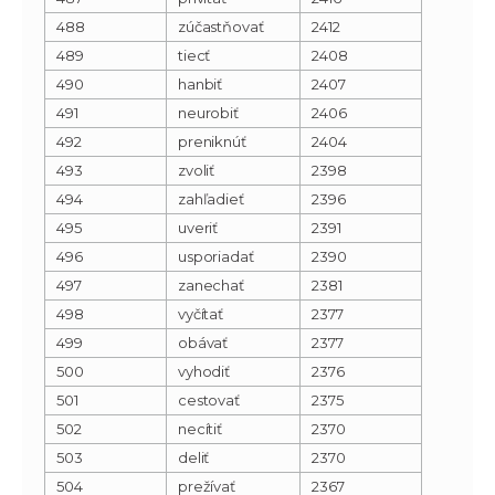
488
zúčastňovať
2412
489
tiecť
2408
490
hanbiť
2407
491
neurobiť
2406
492
preniknúť
2404
493
zvoliť
2398
494
zahľadieť
2396
495
uveriť
2391
496
usporiadať
2390
497
zanechať
2381
498
vyčítať
2377
499
obávať
2377
500
vyhodiť
2376
501
cestovať
2375
502
necítiť
2370
503
deliť
2370
504
prežívať
2367