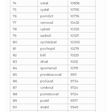
74
ostať
10856
75
vydať
10795
76
pomôcť
10776
77
venovať
10432
78
vybrať
10353
79
sadnúť
10327
80
vychádzať
10300
81
pochopiť
10279
82
báť
10225
83
dívať
10212
84
spomenúť
10179
85
predstavovať
9911
86
počúvať
9734
87
vzniknúť
9724
88
potrebovať
9724
89
pustiť
9577
90
stratiť
9549