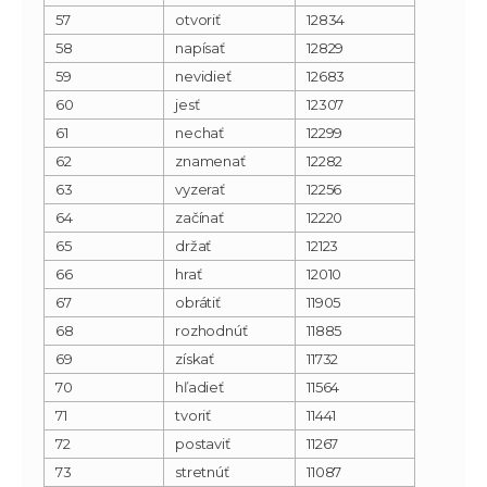
57
otvoriť
12834
58
napísať
12829
59
nevidieť
12683
60
jesť
12307
61
nechať
12299
62
znamenať
12282
63
vyzerať
12256
64
začínať
12220
65
držať
12123
66
hrať
12010
67
obrátiť
11905
68
rozhodnúť
11885
69
získať
11732
70
hľadieť
11564
71
tvoriť
11441
72
postaviť
11267
73
stretnúť
11087