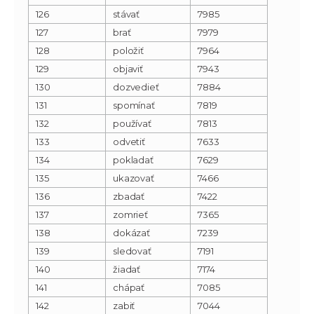
126
stávať
7985
127
brať
7979
128
položiť
7964
129
objaviť
7943
130
dozvedieť
7884
131
spomínať
7819
132
používať
7813
133
odvetiť
7633
134
pokladať
7629
135
ukazovať
7466
136
zbadať
7422
137
zomrieť
7365
138
dokázať
7239
139
sledovať
7191
140
žiadať
7174
141
chápať
7085
142
zabiť
7044