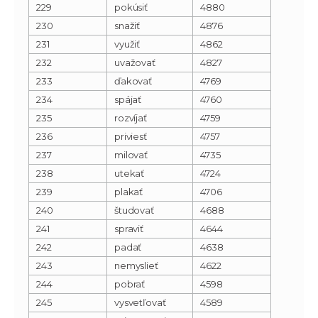
229
pokúsiť
4880
230
snažiť
4876
231
využiť
4862
232
uvažovať
4827
233
ďakovať
4769
234
spájať
4760
235
rozvíjať
4759
236
priviesť
4757
237
milovať
4735
238
utekať
4724
239
plakať
4706
240
študovať
4688
241
spraviť
4644
242
padať
4638
243
nemyslieť
4622
244
pobrať
4598
245
vysvetľovať
4589