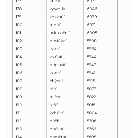
177
kričať
6072
178
vysvetliť
6046
179
zmiznúť
6039
180
meniť
6021
181
uskutočniť
6005
182
dostávať
5998
183
tvrdiť
5964
184
vstúpiť
5944
185
pripraviť
5943
186
konať
5941
187
chýbať
5915
188
rásť
5873
189
mlčať
5822
190
tešiť
5815
191
vyhlásiť
5804
192
páčiť
5786
193
počkať
5766
194
pamätať
5695