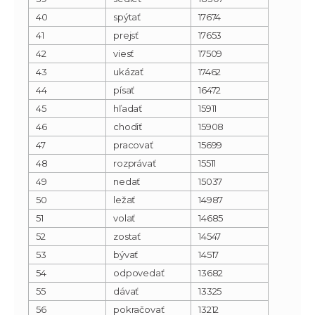
40
spýtať
17674
41
prejsť
17653
42
viesť
17509
43
ukázať
17462
44
písať
16472
45
hľadať
15911
46
chodiť
15908
47
pracovať
15699
48
rozprávať
15511
49
nedať
15037
50
ležať
14987
51
volať
14685
52
zostať
14547
53
bývať
14517
54
odpovedať
13682
55
dávať
13325
56
pokračovať
13212