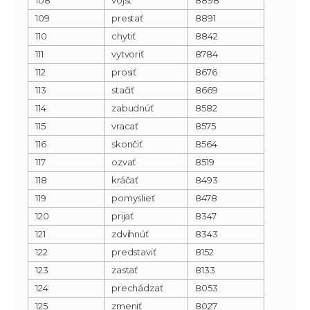
109
prestať
8891
110
chytiť
8842
111
vytvoriť
8784
112
prosiť
8676
113
stačiť
8669
114
zabudnúť
8582
115
vracať
8575
116
skončiť
8564
117
ozvať
8519
118
kráčať
8493
119
pomyslieť
8478
120
prijať
8347
121
zdvihnúť
8343
122
predstaviť
8152
123
zastať
8133
124
prechádzať
8053
125
zmeniť
8027