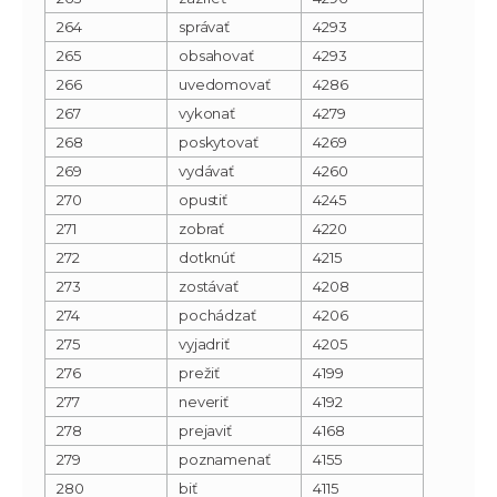
264
správať
4293
265
obsahovať
4293
266
uvedomovať
4286
267
vykonať
4279
268
poskytovať
4269
269
vydávať
4260
270
opustiť
4245
271
zobrať
4220
272
dotknúť
4215
273
zostávať
4208
274
pochádzať
4206
275
vyjadriť
4205
276
prežiť
4199
277
neveriť
4192
278
prejaviť
4168
279
poznamenať
4155
280
biť
4115