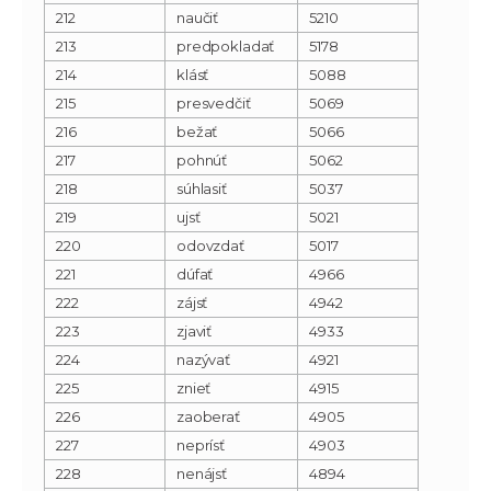
212
naučiť
5210
213
predpokladať
5178
214
klásť
5088
215
presvedčiť
5069
216
bežať
5066
217
pohnúť
5062
218
súhlasiť
5037
219
ujsť
5021
220
odovzdať
5017
221
dúfať
4966
222
zájsť
4942
223
zjaviť
4933
224
nazývať
4921
225
znieť
4915
226
zaoberať
4905
227
neprísť
4903
228
nenájsť
4894