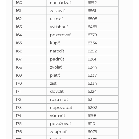
160
nachádzať
6592
161
zastaviť
6561
162
usmiať
6505
163
vytiahnuť
6469
164
pozorovať
6379
165
kúpiť
6354
166
narodiť
6292
167
padnúť
6261
168
zvolať
6244
169
platiť
6237
170
zísť
6234
171
dovoliť
6224
172
rozumieť
6211
173
nepovedať
6202
174
všimnúť
6198
175
považovať
6110
176
zaujímať
6079