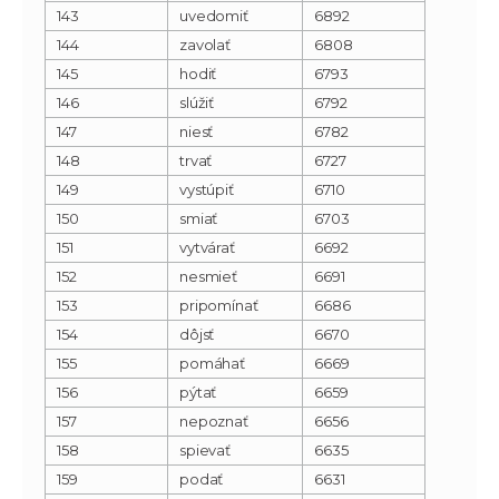
143
uvedomiť
6892
144
zavolať
6808
145
hodiť
6793
146
slúžiť
6792
147
niesť
6782
148
trvať
6727
149
vystúpiť
6710
150
smiať
6703
151
vytvárať
6692
152
nesmieť
6691
153
pripomínať
6686
154
dôjsť
6670
155
pomáhať
6669
156
pýtať
6659
157
nepoznať
6656
158
spievať
6635
159
podať
6631