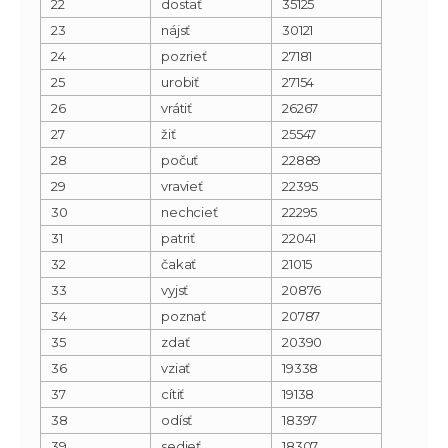
22
dostať
35125
23
nájsť
30121
24
pozrieť
27181
25
urobiť
27154
26
vrátiť
26267
27
žiť
25547
28
počuť
22889
29
vravieť
22395
30
nechcieť
22295
31
patriť
22041
32
čakať
21015
33
vyjsť
20876
34
poznať
20787
35
zdať
20390
36
vziať
19338
37
cítiť
19138
38
odísť
18397
39
sedieť
18307