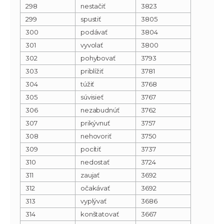
298
nestačiť
3823
299
spustiť
3805
300
podávať
3804
301
vyvolať
3800
302
pohybovať
3793
303
priblížiť
3781
304
túžiť
3768
305
súvisieť
3767
306
nezabudnúť
3762
307
prikývnuť
3757
308
nehovoriť
3750
309
pocítiť
3737
310
nedostať
3724
311
zaujať
3692
312
očakávať
3692
313
vyplývať
3686
314
konštatovať
3667