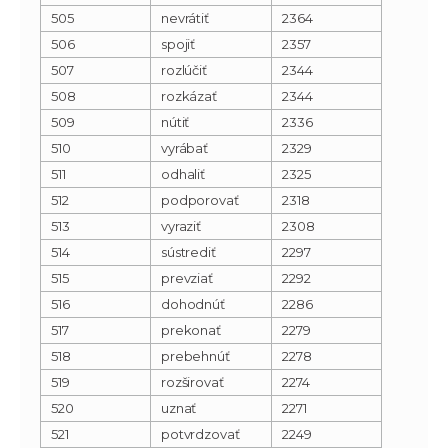
505
nevrátiť
2364
506
spojiť
2357
507
rozlúčiť
2344
508
rozkázať
2344
509
nútiť
2336
510
vyrábať
2329
511
odhaliť
2325
512
podporovať
2318
513
vyraziť
2308
514
sústrediť
2297
515
prevziať
2292
516
dohodnúť
2286
517
prekonať
2279
518
prebehnúť
2278
519
rozširovať
2274
520
uznať
2271
521
potvrdzovať
2249