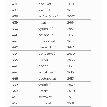
436
ponúkať
2680
437
stiahnuť
2671
438
zdôrazňovať
2667
439
hlásiť
2664
440
vybehnúť
2659
441
zasiahnuť
2653
442
uplatňovať
2642
443
sprevádzať
2642
444
dokazovať
2639
445
pozvať
2633
446
oprieť
2621
447
zopakovať
2615
448
postupovať
2613
449
vypočuť
2607
450
usadiť
2598
451
spytovať
2591
452
budovať
2586