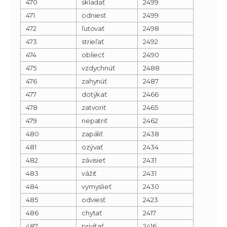
470
skladať
2499
471
odniesť
2499
472
ľutovať
2498
473
strieľať
2492
474
obliecť
2490
475
vzdychnúť
2488
476
zahynúť
2487
477
dotýkať
2466
478
zatvoriť
2465
479
nepatriť
2462
480
zapáliť
2438
481
ozývať
2434
482
závisieť
2431
483
vážiť
2431
484
vymyslieť
2430
485
odviesť
2423
486
chytať
2417
487
privítať
2416