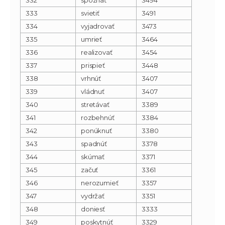
333
svietiť
3491
334
vyjadrovať
3473
335
umrieť
3464
336
realizovať
3454
337
prispieť
3448
338
vrhnúť
3407
339
vládnuť
3407
340
stretávať
3389
341
rozbehnúť
3384
342
ponúknuť
3380
343
spadnúť
3378
344
skúmať
3371
345
začuť
3361
346
nerozumieť
3357
347
vydržať
3351
348
doniesť
3333
349
poskytnúť
3329