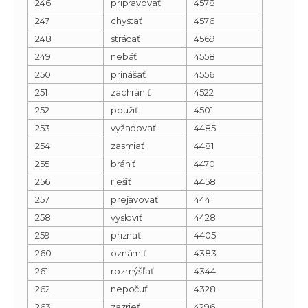
246
pripravovať
4578
247
chystať
4576
248
strácať
4569
249
nebáť
4558
250
prinášať
4556
251
zachrániť
4522
252
použiť
4501
253
vyžadovať
4485
254
zasmiať
4481
255
brániť
4470
256
riešiť
4458
257
prejavovať
4441
258
vysloviť
4428
259
priznať
4405
260
oznámiť
4383
261
rozmýšľať
4344
262
nepočuť
4328
263
zazrieť
4296