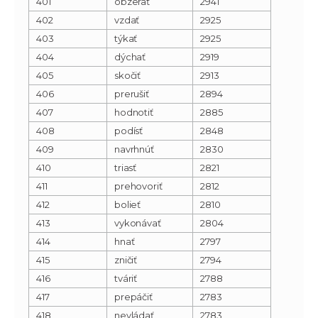
401
obzerať
2941
402
vzdať
2925
403
týkať
2925
404
dýchať
2919
405
skočiť
2913
406
prerušiť
2894
407
hodnotiť
2885
408
podísť
2848
409
navrhnúť
2830
410
triasť
2821
411
prehovoriť
2812
412
bolieť
2810
413
vykonávať
2804
414
hnať
2797
415
zničiť
2794
416
tváriť
2788
417
prepáčiť
2783
418
nevládať
2783