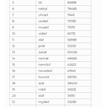
5
ísť
86818
6
nebyť
78485
7
chcieť
76411
8
vedieť
75785
9
musieť
71579
10
vidieť
60712
11
dať
56989
12
prísť
53253
13
začať
50036
14
nemať
48660
15
nemôcť
42623
16
nevedieť
41945
17
hovoriť
38750
18
stať
38400
19
robiť
36532
20
stáť
36110
21
myslieť
35285