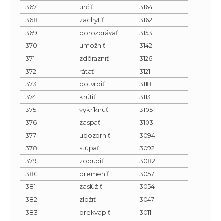
367
určiť
3164
368
zachytiť
3162
369
porozprávať
3153
370
umožniť
3142
371
zdôrazniť
3126
372
rátať
3121
373
potvrdiť
3118
374
krútiť
3113
375
vykríknuť
3105
376
zaspať
3103
377
upozorniť
3094
378
stúpať
3092
379
zobudiť
3082
380
premeniť
3057
381
zaslúžiť
3054
382
zložiť
3047
383
prekvapiť
3011