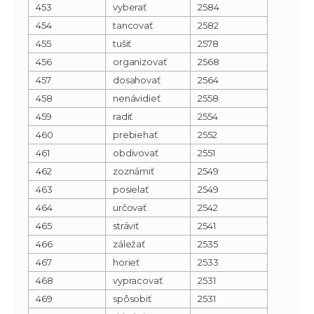
453
vyberať
2584
454
tancovať
2582
455
tušiť
2578
456
organizovať
2568
457
dosahovať
2564
458
nenávidieť
2558
459
radiť
2554
460
prebiehať
2552
461
obdivovať
2551
462
zoznámiť
2549
463
posielať
2549
464
určovať
2542
465
stráviť
2541
466
záležať
2535
467
horieť
2533
468
vypracovať
2531
469
spôsobiť
2531