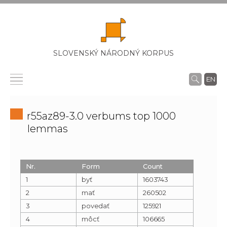
SLOVENSKÝ NÁRODNÝ KORPUS
EN
r55az89-3.0 verbums top 1000
lemmas
Nr.
Form
Count
1
byť
1603743
2
mať
260502
3
povedať
125921
4
môcť
106665