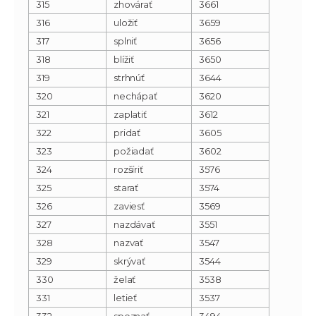
315
zhovárať
3661
316
uložiť
3659
317
splniť
3656
318
blížiť
3650
319
strhnúť
3644
320
nechápať
3620
321
zaplatiť
3612
322
pridať
3605
323
požiadať
3602
324
rozšíriť
3576
325
starať
3574
326
zaviesť
3569
327
nazdávať
3551
328
nazvať
3547
329
skrývať
3544
330
želať
3538
331
letieť
3537
332
spoznať
3494