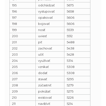
195
odchádzať
5675
196
vystupovať
5658
197
opakovať
5606
198
bojovať
5606
199
nosiť
5539
200
uviesť
5512
201
piť
5488
202
zachovať
5438
203
učiť
5428
204
využívať
5314
205
vznikať
5308
206
dodať
5308
207
stavať
5295
208
zúčastniť
5279
209
pokúšať
5275
210
existovať
5226
211
navštíviť
5214