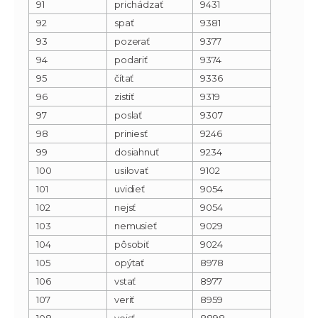
91
prichádzať
9431
92
spať
9381
93
pozerať
9377
94
podariť
9374
95
čítať
9336
96
zistiť
9319
97
poslať
9307
98
priniesť
9246
99
dosiahnuť
9234
100
usilovať
9102
101
uvidieť
9054
102
nejsť
9054
103
nemusieť
9029
104
pôsobiť
9024
105
opýtať
8978
106
vstať
8977
107
veriť
8959
108
vojsť
8898