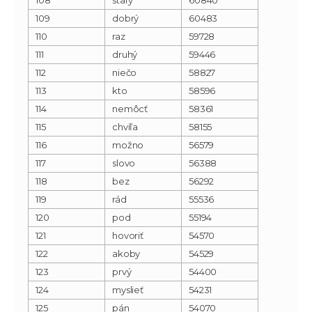
109
dobrý
60483
110
raz
59728
111
druhý
59446
112
niečo
58827
113
kto
58596
114
nemôcť
58361
115
chvíľa
58155
116
možno
56579
117
slovo
56388
118
bez
56292
119
rád
55536
120
pod
55194
121
hovoriť
54570
122
akoby
54529
123
prvý
54400
124
myslieť
54231
125
pán
54070