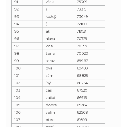
91
však
75309
92
)
73315
93
každý
73049
94
(
72180
95
ak
71959
96
hlava
70729
97
kde
70597
98
žena
70020
99
teraz
69987
100
dva
69499
101
sám
68829
102
iný
68734
103
čas
67520
104
začať
66916
105
dobre
65264
106
veľmi
62508
107
otec
61698
108
starý
60840