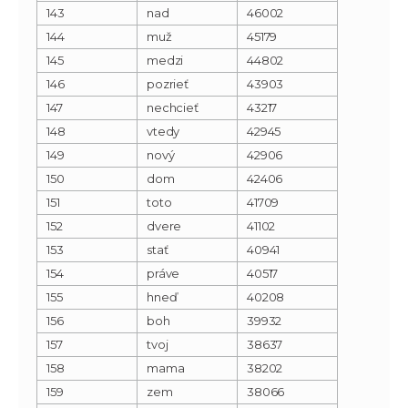
143
nad
46002
144
muž
45179
145
medzi
44802
146
pozrieť
43903
147
nechcieť
43217
148
vtedy
42945
149
nový
42906
150
dom
42406
151
toto
41709
152
dvere
41102
153
stať
40941
154
práve
40517
155
hneď
40208
156
boh
39932
157
tvoj
38637
158
mama
38202
159
zem
38066