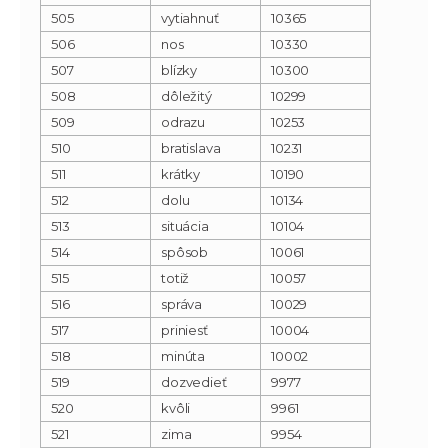
505
vytiahnuť
10365
506
nos
10330
507
blízky
10300
508
dôležitý
10299
509
odrazu
10253
510
bratislava
10231
511
krátky
10190
512
dolu
10134
513
situácia
10104
514
spôsob
10061
515
totiž
10057
516
správa
10029
517
priniesť
10004
518
minúta
10002
519
dozvedieť
9977
520
kvôli
9961
521
zima
9954