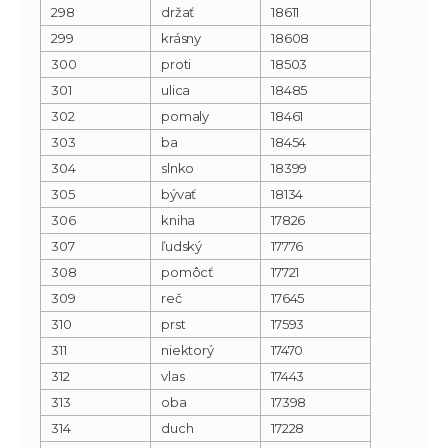
298
držať
18611
299
krásny
18608
300
proti
18503
301
ulica
18485
302
pomaly
18461
303
ba
18454
304
slnko
18399
305
bývať
18134
306
kniha
17826
307
ľudský
17776
308
pomôcť
17721
309
reč
17645
310
prst
17593
311
niektorý
17470
312
vlas
17443
313
oba
17398
314
duch
17228