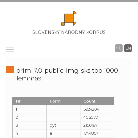
SLOVENSKÝ NÁRODNÝ KORPUS
EN
prim-7.0-public-img-sks top 1000
lemmas
Nr.
Form
Count
1
,
5224204
2
.
4512979
3
byť
2150187
4
a
1744857