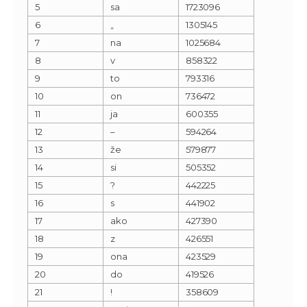
5
sa
1723096
6
„
1305145
7
na
1025684
8
v
858322
9
to
793316
10
on
736472
11
ja
600355
12
–
594264
13
že
579877
14
si
505352
15
?
442225
16
s
441902
17
ako
427390
18
z
426551
19
ona
423529
20
do
419526
21
!
358609