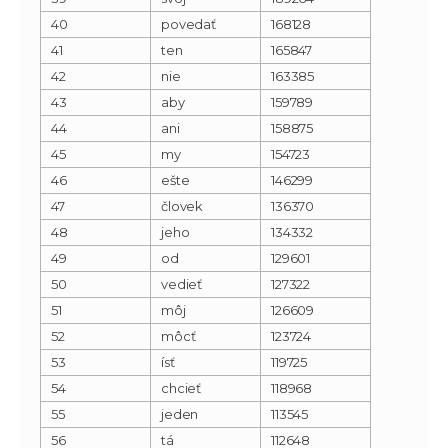
40
povedať
168128
41
ten
165847
42
nie
163385
43
aby
159789
44
ani
158875
45
my
154723
46
ešte
146299
47
človek
136370
48
jeho
134332
49
od
129601
50
vedieť
127322
51
môj
126609
52
môcť
123724
53
ísť
119725
54
chcieť
118968
55
jeden
113545
56
tá
112648