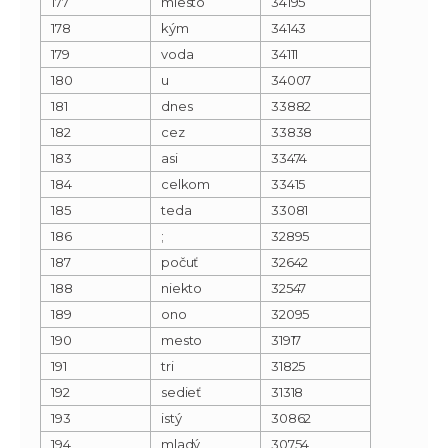
177
miesto
34195
178
kým
34143
179
voda
34111
180
u
34007
181
dnes
33882
182
cez
33838
183
asi
33474
184
celkom
33415
185
teda
33081
186
;
32895
187
počuť
32642
188
niekto
32547
189
ono
32095
190
mesto
31917
191
tri
31825
192
sedieť
31318
193
istý
30862
194
mladý
30754