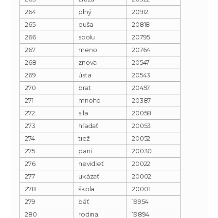
264
plný
20912
265
duša
20818
266
spolu
20795
267
meno
20764
268
znova
20547
269
ústa
20543
270
brat
20457
271
mnoho
20387
272
sila
20058
273
hľadať
20053
274
tiež
20052
275
pani
20030
276
nevidieť
20022
277
ukázať
20002
278
škola
20001
279
báť
19954
280
rodina
19894