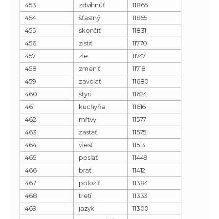
453
zdvihnúť
11865
454
šťastný
11855
455
skončiť
11831
456
zistiť
11770
457
zle
11747
458
zmeniť
11718
459
zavolať
11680
460
štyri
11624
461
kuchyňa
11616
462
mŕtvy
11577
463
zastať
11575
464
viesť
11513
465
poslať
11449
466
brať
11412
467
položiť
11384
468
tretí
11333
469
jazyk
11300