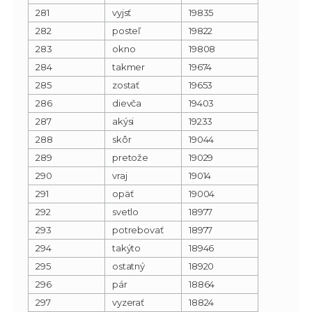
281
vyjsť
19835
282
posteľ
19822
283
okno
19808
284
takmer
19674
285
zostať
19653
286
dievča
19403
287
akýsi
19233
288
skôr
19044
289
pretože
19029
290
vraj
19014
291
opäť
19004
292
svetlo
18977
293
potrebovať
18977
294
takýto
18946
295
ostatný
18920
296
pár
18864
297
vyzerať
18824