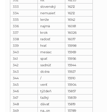
333
slovenský
16212
334
nemusieť
16212
335
lenže
16142
336
najmä
16081
337
krok
16026
338
radosť
16017
339
hrať
15998
340
mesiac
15969
341
spať
15956
342
sadnúť
15944
343
dcéra
15927
344
/
15910
345
veriť
15904
346
týždeň
15857
347
ťažký
15839
348
dávať
15819
349
na_on
15789