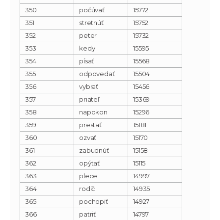
350
počúvať
15772
351
stretnúť
15752
352
peter
15732
353
kedy
15595
354
písať
15568
355
odpovedať
15504
356
vybrať
15456
357
priateľ
15369
358
napokon
15296
359
prestať
15181
360
ozvať
15170
361
zabudnúť
15158
362
opýtať
15115
363
plece
14997
364
rodič
14935
365
pochopiť
14927
366
patriť
14797