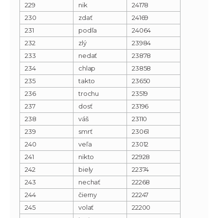
229
nik
24178
230
zdať
24169
231
podľa
24064
232
zlý
23984
233
nedať
23878
234
chlap
23858
235
takto
23650
236
trochu
23519
237
dosť
23196
238
váš
23110
239
smrť
23061
240
veľa
23012
241
nikto
22928
242
biely
22374
243
nechať
22268
244
čierny
22247
245
volať
22200