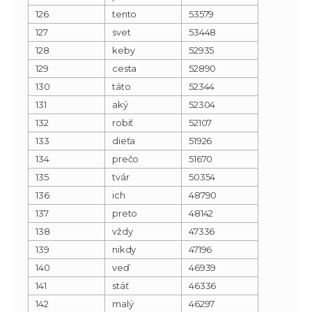
126
tento
53579
127
svet
53448
128
keby
52935
129
cesta
52890
130
táto
52344
131
aký
52304
132
robiť
52107
133
dieťa
51926
134
prečo
51670
135
tvár
50354
136
ich
48790
137
preto
48142
138
vždy
47336
139
nikdy
47196
140
veď
46939
141
stáť
46336
142
malý
46297