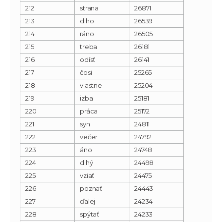
212
strana
26871
213
dlho
26539
214
ráno
26505
215
treba
26181
216
odísť
26141
217
čosi
25265
218
vlastne
25204
219
izba
25181
220
práca
25172
221
syn
24811
222
večer
24792
223
áno
24748
224
dlhý
24498
225
vziať
24475
226
poznať
24443
227
ďalej
24234
228
spýtať
24233