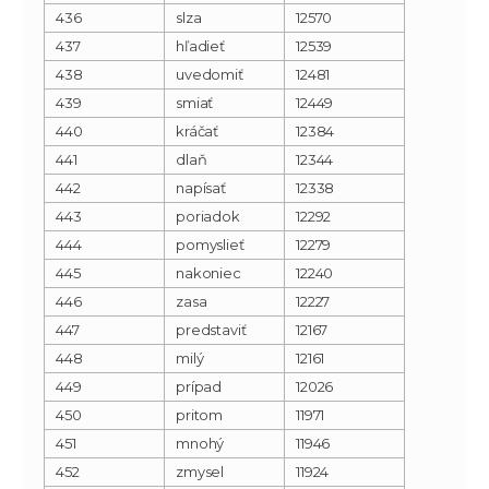
436
slza
12570
437
hľadieť
12539
438
uvedomiť
12481
439
smiať
12449
440
kráčať
12384
441
dlaň
12344
442
napísať
12338
443
poriadok
12292
444
pomyslieť
12279
445
nakoniec
12240
446
zasa
12227
447
predstaviť
12167
448
milý
12161
449
prípad
12026
450
pritom
11971
451
mnohý
11946
452
zmysel
11924