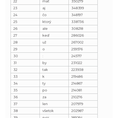
22
mať
350279
23
aj
348399
24
čo
348197
25
ktorý
338736
26
ale
308218
27
keď
286026
28
už
267002
29
o
259576
30
:
245717
31
by
231022
32
tak
223938
33
k
219486
34
ty
214867
35
po
214081
36
za
210276
37
len
207979
38
všetok
202987
39
svoj
189264