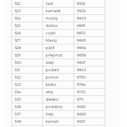
522
časť
9952
523
kamarát
9926
524
možný
9903
525
doktor
9881
526
cudzí
9872
527
hlavný
9865
528
páčiť
9864
529
prikývnuť
9856
530
zlatý
9847
531
podariť
9843
532
pomoc
9790
533
blízko
9784
534
silný
9735
535
ďaleko
9711
536
podobný
9665
537
čistý
9660
538
kameň
9657