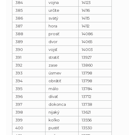
384
vojna
14123
385
určite
14116
386
svätý
14115
387
hora
14112
388
prosiť
14086
389
dvor
14065
390
vojsť
14003
391
stratiť
13927
392
zase
13860
393
úsmev
13798
394
obrátiť
13798
395
málo
13784
396
dívať
13772
397
dokonca
13738
398
nijaký
13621
399
koľko
13556
400
pustiť
13530