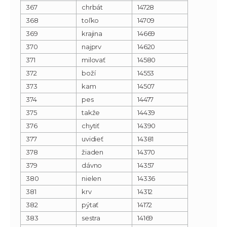
367
chrbát
14728
368
toľko
14709
369
krajina
14669
370
najprv
14620
371
milovať
14580
372
boží
14553
373
kam
14507
374
pes
14477
375
takže
14439
376
chytiť
14390
377
uvidieť
14381
378
žiaden
14370
379
dávno
14357
380
nielen
14336
381
krv
14312
382
pýtať
14172
383
sestra
14169