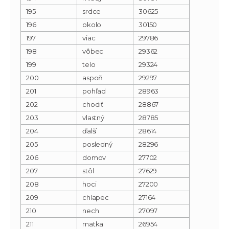
195
srdce
30625
196
okolo
30150
197
viac
29786
198
vôbec
29362
199
telo
29324
200
aspoň
29297
201
pohľad
28963
202
chodiť
28867
203
vlastný
28785
204
ďalší
28614
205
posledný
28296
206
domov
27702
207
stôl
27629
208
hoci
27200
209
chlapec
27164
210
nech
27097
211
matka
26954