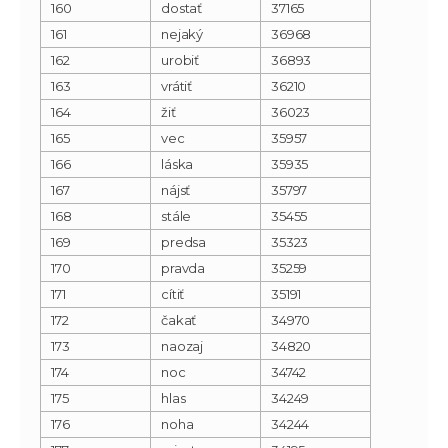
160
dostať
37165
161
nejaký
36968
162
urobiť
36893
163
vrátiť
36210
164
žiť
36023
165
vec
35957
166
láska
35935
167
nájsť
35797
168
stále
35455
169
predsa
35323
170
pravda
35259
171
cítiť
35191
172
čakať
34970
173
naozaj
34820
174
noc
34742
175
hlas
34249
176
noha
34244