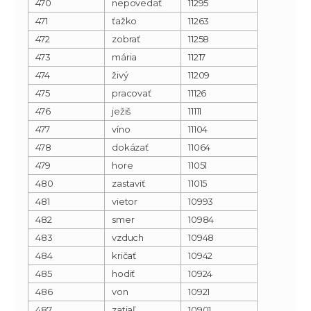
470
nepovedať
11295
471
ťažko
11263
472
zobrať
11258
473
mária
11217
474
živý
11209
475
pracovať
11126
476
ježiš
11111
477
víno
11104
478
dokázať
11064
479
hore
11051
480
zastaviť
11015
481
vietor
10993
482
smer
10984
483
vzduch
10948
484
kričať
10942
485
hodiť
10924
486
von
10921
487
zatiaľ
10901