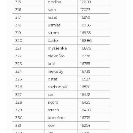
315
dedina
17089
316
sem
17023
317
ležať
16979
318
usmiať
16956
319
strom
16935
320
často
16886
321
myšlienka
16876
322
niekoľko
16776
323
kráľ
16755
324
niekedy
16739
325
ostať
16527
326
rozhodnúť
16520
327
sen
16452
328
skoro
16425
329
strach
16403
330
konečne
16379
331
kôň
16254
332
list
16235