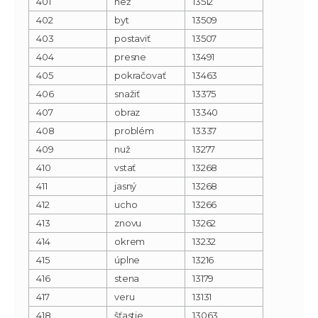
401
než
13512
402
byt
13509
403
postaviť
13507
404
presne
13491
405
pokračovať
13463
406
snažiť
13375
407
obraz
13340
408
problém
13337
409
nuž
13277
410
vstať
13268
411
jasný
13268
412
ucho
13266
413
znovu
13262
414
okrem
13232
415
úplne
13216
416
stena
13179
417
veru
13131
418
šťastie
13063