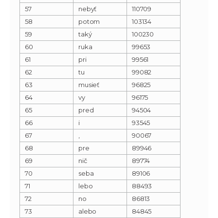
57
nebyť
110709
58
potom
103134
59
taký
100230
60
ruka
99653
61
pri
99561
62
tu
99082
63
musieť
96825
64
vy
96175
65
pred
94504
66
i
93545
67
‚
90067
68
pre
89946
69
nič
89774
70
seba
89106
71
lebo
88493
72
no
86813
73
alebo
84845