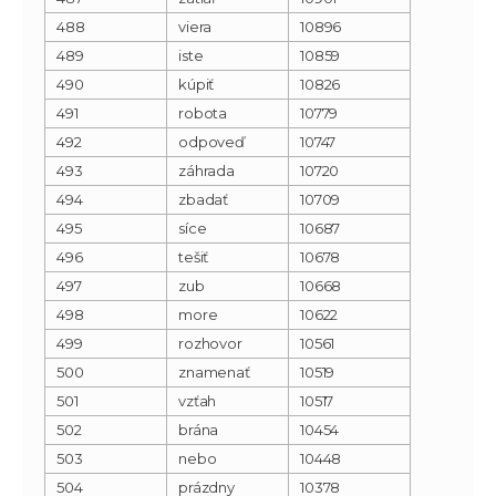
488
viera
10896
489
iste
10859
490
kúpiť
10826
491
robota
10779
492
odpoveď
10747
493
záhrada
10720
494
zbadať
10709
495
síce
10687
496
tešiť
10678
497
zub
10668
498
more
10622
499
rozhovor
10561
500
znamenať
10519
501
vzťah
10517
502
brána
10454
503
nebo
10448
504
prázdny
10378