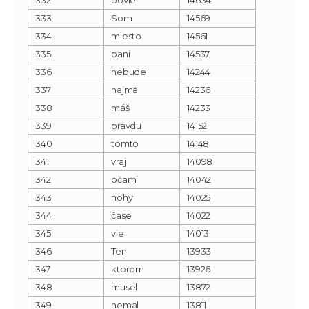
333
Som
14569
334
miesto
14561
335
pani
14537
336
nebude
14244
337
najmä
14236
338
máš
14233
339
pravdu
14152
340
tomto
14148
341
vraj
14098
342
očami
14042
343
nohy
14025
344
čase
14022
345
vie
14013
346
Ten
13933
347
ktorom
13926
348
musel
13872
349
nemal
13811