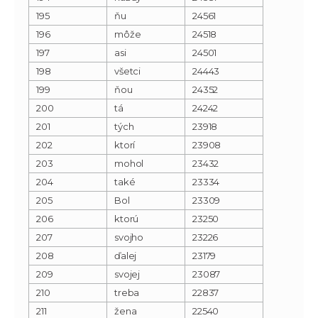
195
ňu
24561
196
môže
24518
197
asi
24501
198
všetci
24443
199
ňou
24352
200
tá
24242
201
tých
23918
202
ktorí
23908
203
mohol
23432
204
také
23334
205
Bol
23309
206
ktorú
23250
207
svojho
23226
208
ďalej
23179
209
svojej
23087
210
treba
22837
211
žena
22540