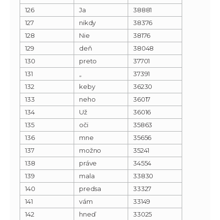
126
Ja
38881
127
nikdy
38376
128
Nie
38176
129
deň
38048
130
preto
37701
131
„
37391
132
keby
36230
133
neho
36017
134
Už
36016
135
oči
35863
136
mne
35656
137
možno
35241
138
práve
34554
139
mala
33830
140
predsa
33327
141
vám
33149
142
hneď
33025