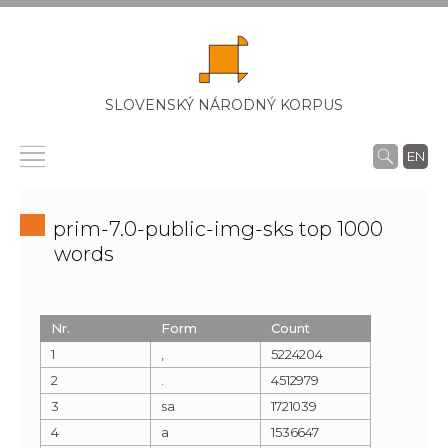
SLOVENSKÝ NÁRODNÝ KORPUS
EN
prim-7.0-public-img-sks top 1000
words
Nr.
Form
Count
1
,
5224204
2
.
4512979
3
sa
1721039
4
a
1536647