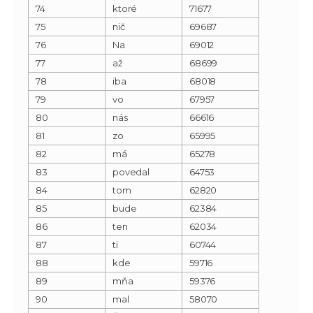
74
ktoré
71677
75
nič
69687
76
Na
69012
77
až
68699
78
iba
68018
79
vo
67957
80
nás
66616
81
zo
65995
82
má
65278
83
povedal
64753
84
tom
62820
85
bude
62384
86
ten
62034
87
ti
60744
88
kde
59716
89
mňa
59376
90
mal
58070