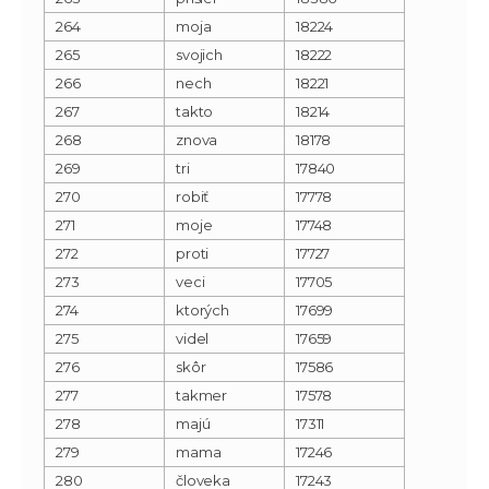
264
moja
18224
265
svojich
18222
266
nech
18221
267
takto
18214
268
znova
18178
269
tri
17840
270
robiť
17778
271
moje
17748
272
proti
17727
273
veci
17705
274
ktorých
17699
275
videl
17659
276
skôr
17586
277
takmer
17578
278
majú
17311
279
mama
17246
280
človeka
17243