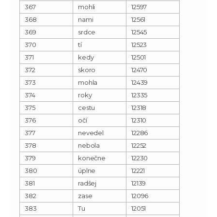
367
mohli
12597
368
nami
12561
369
srdce
12545
370
tí
12523
371
kedy
12501
372
skoro
12470
373
mohla
12439
374
roky
12335
375
cestu
12318
376
očí
12310
377
nevedel
12286
378
nebola
12252
379
konečne
12230
380
úplne
12221
381
radšej
12139
382
zase
12096
383
Tu
12051