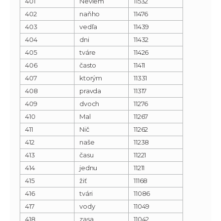
401
Neviem
11532
402
naňho
11476
403
vedľa
11439
404
dni
11432
405
tváre
11426
406
často
11411
407
ktorým
11331
408
pravda
11317
409
dvoch
11276
410
Mal
11267
411
Nič
11262
412
naše
11238
413
času
11221
414
jednu
11211
415
žiť
11168
416
tvári
11086
417
vody
11049
418
zasa
11042