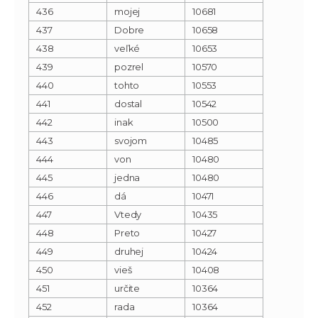
436
mojej
10681
437
Dobre
10658
438
veľké
10653
439
pozrel
10570
440
tohto
10553
441
dostal
10542
442
inak
10500
443
svojom
10485
444
von
10480
445
jedna
10480
446
dá
10471
447
Vtedy
10435
448
Preto
10427
449
druhej
10424
450
vieš
10408
451
určite
10364
452
rada
10364