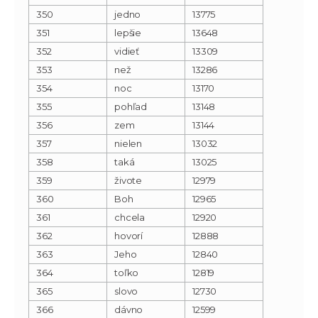
350
jedno
13775
351
lepšie
13648
352
vidieť
13309
353
než
13286
354
noc
13170
355
pohľad
13148
356
zem
13144
357
nielen
13032
358
taká
13025
359
živote
12979
360
Boh
12965
361
chcela
12920
362
hovorí
12888
363
Jeho
12840
364
toľko
12819
365
slovo
12730
366
dávno
12599