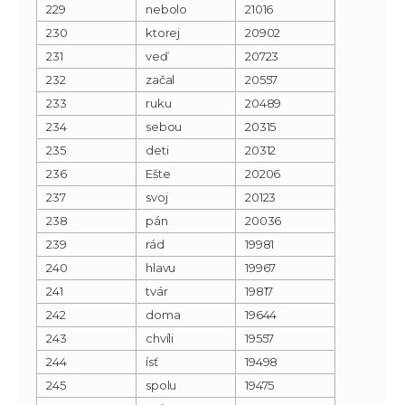
229
nebolo
21016
230
ktorej
20902
231
veď
20723
232
začal
20557
233
ruku
20489
234
sebou
20315
235
deti
20312
236
Ešte
20206
237
svoj
20123
238
pán
20036
239
rád
19981
240
hlavu
19967
241
tvár
19817
242
doma
19644
243
chvíli
19557
244
ísť
19498
245
spolu
19475