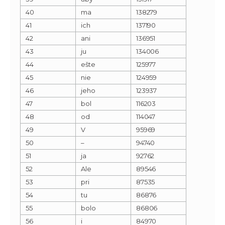
40
ma
138279
41
ich
137190
42
ani
136951
43
ju
134006
44
ešte
125977
45
nie
124959
46
jeho
123937
47
bol
116203
48
od
114047
49
V
95969
50
–
94740
51
ja
92762
52
Ale
89546
53
pri
87535
54
tu
86876
55
bolo
86806
56
i
84970