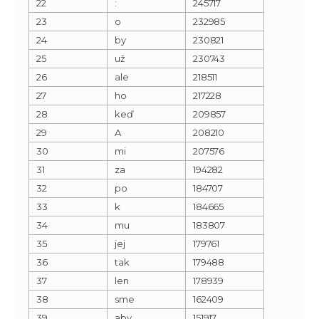
22
:
245717
23
o
232985
24
by
230821
25
už
230743
26
ale
218511
27
ho
217228
28
keď
209857
29
A
208210
30
mi
207576
31
za
194282
32
po
184707
33
k
184665
34
mu
183807
35
jej
179761
36
tak
179488
37
len
178939
38
sme
162409
39
aby
151917