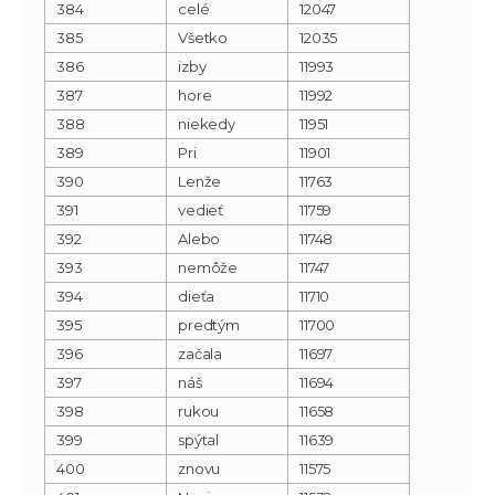
384
celé
12047
385
Všetko
12035
386
izby
11993
387
hore
11992
388
niekedy
11951
389
Pri
11901
390
Lenže
11763
391
vedieť
11759
392
Alebo
11748
393
nemôže
11747
394
dieťa
11710
395
predtým
11700
396
začala
11697
397
náš
11694
398
rukou
11658
399
spýtal
11639
400
znovu
11575