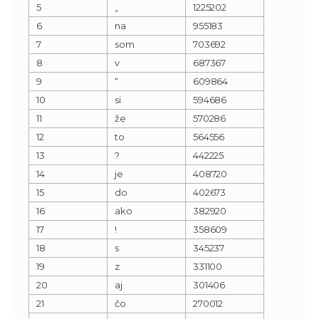
5
„
1225202
6
na
955183
7
som
703692
8
v
687367
9
“
609864
10
si
594686
11
že
570286
12
to
564556
13
?
442225
14
je
408720
15
do
402673
16
ako
382920
17
!
358609
18
s
345237
19
z
331100
20
aj
301406
21
čo
270012