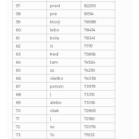
57
pred
82293
58
pre
81514
59
ktorý
78589
60
lebo
78474
61
bola
78341
62
či
77117
63
Keď
75856
64
tam
74924
65
sú
74295
66
všetko
74036
67
potom
73979
68
)
73315
69
alebo
73016
70
však
72863
71
(
72180
72
so
72076
73
To
71933