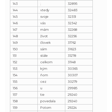
143
;
32895
144
vtedy
32483
145
svoje
32351
146
vás
32342
147
mám
32268
148
život
32256
149
človek
31762
150
sám
31623
151
stále
31278
152
celkom
31148
153
kým
30365
154
ňom
30307
155
cez
30279
156
u
29985
157
tie
29240
158
povedala
29240
159
Potom
29224