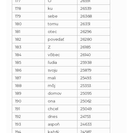
177
O
26591
178
ku
26539
179
sebe
26368
180
tomu
26351
181
otec
26296
182
povedať
26280
183
Z
26185
184
vôbec
26140
185
ľudia
25938
186
svoju
25879
187
mali
25493
188
môj
25353
189
domov
25095
190
ona
25062
191
chcel
25049
192
dnes
24753
193
aspoň
24633
194
každý
24587