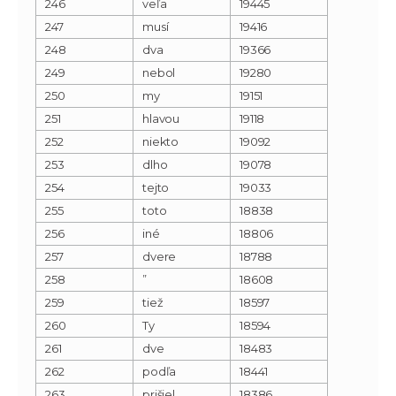
246
veľa
19445
247
musí
19416
248
dva
19366
249
nebol
19280
250
my
19151
251
hlavou
19118
252
niekto
19092
253
dlho
19078
254
tejto
19033
255
toto
18838
256
iné
18806
257
dvere
18788
258
”
18608
259
tiež
18597
260
Ty
18594
261
dve
18483
262
podľa
18441
263
prišiel
18386