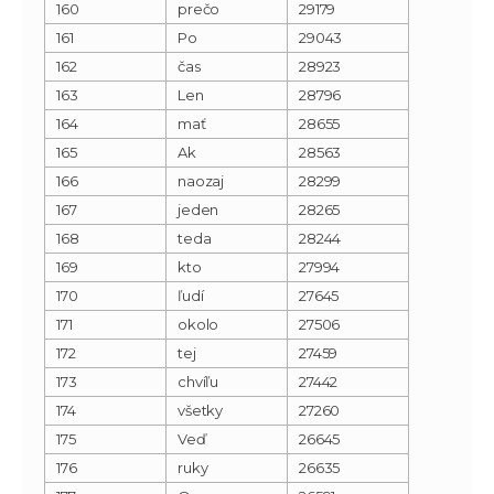
160
prečo
29179
161
Po
29043
162
čas
28923
163
Len
28796
164
mať
28655
165
Ak
28563
166
naozaj
28299
167
jeden
28265
168
teda
28244
169
kto
27994
170
ľudí
27645
171
okolo
27506
172
tej
27459
173
chvíľu
27442
174
všetky
27260
175
Veď
26645
176
ruky
26635