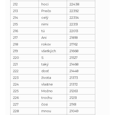
212
hoci
22438
213
Prečo
22392
214
celý
22354
215
nimi
22351
216
tú
22013
217
Ani
21818
218
rokov
21762
219
všetkých
21668
220
S
21527
221
taký
21468
222
dosť
21448
223
života
21373
224
vlastne
21372
225
Možno
21263
226
trochu
21251
227
čosi
21161
228
mnou
21049