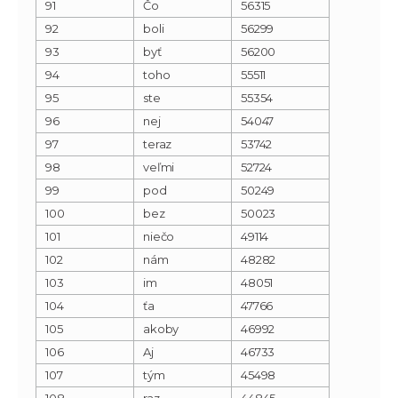
91
Čo
56315
92
boli
56299
93
byť
56200
94
toho
55511
95
ste
55354
96
nej
54047
97
teraz
53742
98
veľmi
52724
99
pod
50249
100
bez
50023
101
niečo
49114
102
nám
48282
103
im
48051
104
ťa
47766
105
akoby
46992
106
Aj
46733
107
tým
45498
108
raz
44845