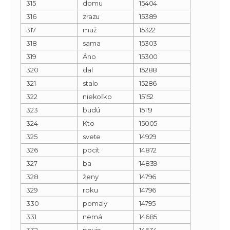
315
domu
15404
316
zrazu
15389
317
muž
15322
318
sama
15303
319
Áno
15300
320
dal
15288
321
stalo
15286
322
niekoľko
15152
323
budú
15119
324
Kto
15005
325
svete
14929
326
pocit
14872
327
ba
14839
328
ženy
14796
329
roku
14796
330
pomaly
14795
331
nemá
14685
332
povie
14634