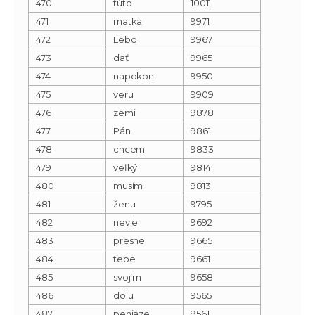
470
túto
10011
471
matka
9971
472
Lebo
9967
473
dať
9965
474
napokon
9950
475
veru
9909
476
zemi
9878
477
Pán
9861
478
chcem
9833
479
veľký
9814
480
musím
9813
481
ženu
9795
482
nevie
9692
483
presne
9665
484
tebe
9661
485
svojím
9658
486
dolu
9565
487
peniaze
9561