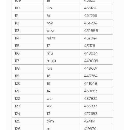
109
18
456201
110
Po
456120
111
%
454766
112
rok
454204
113
bez
452888
114
nám
452044
115
17
451176
116
mu
449934
117
majú
449889
118
iba
449057
119
16
443764
120
19
441048
121
14
439653
122
eur
437832
123
Ak
435993
124
13
427683
125
tým
424141
126
mi
419970