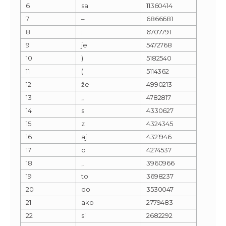
6
sa
11360414
7
–
6866681
8
:
6707791
9
je
5472768
10
)
5182540
11
(
5114362
12
že
4990213
13
„
4782817
14
s
4330627
15
z
4324345
16
aj
4321946
17
o
4274537
18
„
3960966
19
to
3698237
20
do
3530047
21
ako
2779483
22
si
2682292