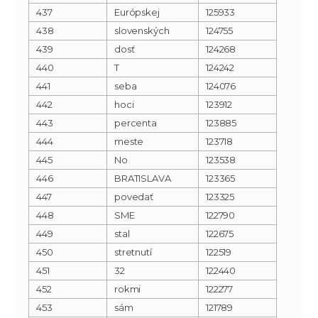
437
Európskej
125933
438
slovenských
124755
439
dosť
124268
440
T
124242
441
seba
124076
442
hoci
123912
443
percenta
123885
444
meste
123718
445
No
123538
446
BRATISLAVA
123365
447
povedať
123325
448
SME
122790
449
stal
122675
450
stretnutí
122519
451
32
122440
452
rokmi
122277
453
sám
121789