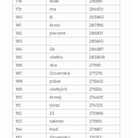
178
stále
296981
179
ma
294670
180
B
293863
181
ktorú
287596
182
percent
286831
183
;
285645
184
Sk
284587
185
všetko
283808
186
dva
279161
187
Slovenska
277276
188
práve
276402
189
všetkých
276126
190
ktorej
274409
191
teraz
274335
192
23
272866
193
takmer
271995
194
Keď
271687
195
Slovensko
270122