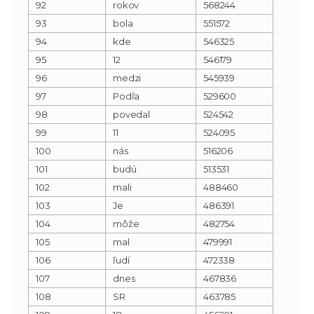
92
rokov
568244
93
bola
551572
94
kde
546325
95
12
546179
96
medzi
545939
97
Podľa
529600
98
povedal
524542
99
11
524095
100
nás
516206
101
budú
513531
102
mali
488460
103
Je
486391
104
môže
482754
105
mal
479991
106
ľudí
472338
107
dnes
467836
108
SR
463785