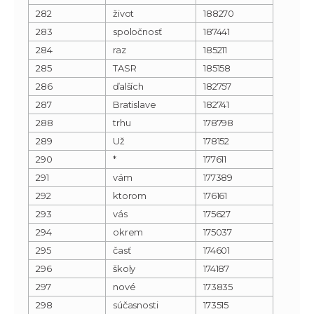
282
život
188270
283
spoločnosť
187441
284
raz
185211
285
TASR
185158
286
ďalších
182757
287
Bratislave
182741
288
trhu
178798
289
Už
178152
290
*
177611
291
vám
177389
292
ktorom
176161
293
vás
175627
294
okrem
175037
295
časť
174601
296
školy
174187
297
nové
173835
298
súčasnosti
173515