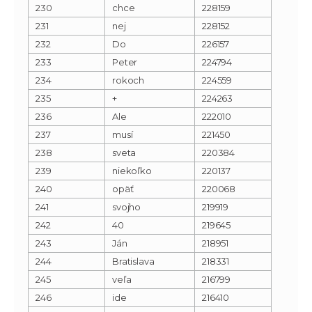
230
chce
228159
231
nej
228152
232
Do
226157
233
Peter
224794
234
rokoch
224559
235
+
224263
236
Ale
222010
237
musí
221450
238
sveta
220384
239
niekoľko
220137
240
opäť
220068
241
svojho
219919
242
40
219645
243
Ján
218951
244
Bratislava
218331
245
veľa
216799
246
ide
216410