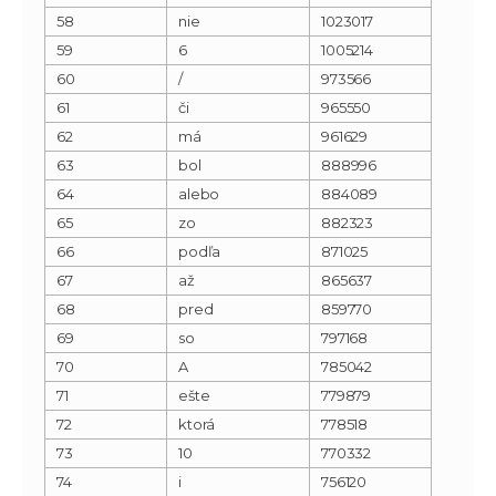
58
nie
1023017
59
6
1005214
60
/
973566
61
či
965550
62
má
961629
63
bol
888996
64
alebo
884089
65
zo
882323
66
podľa
871025
67
až
865637
68
pred
859770
69
so
797168
70
A
785042
71
ešte
779879
72
ktorá
778518
73
10
770332
74
i
756120