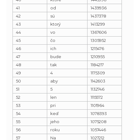
41
od
1439936
42
sú
1437378
43
ktorý
1413299
44
vo
1367606
45
čo
1305952
46
ich
1215476
47
bude
1210955
48
tak
1184217
49
4
1175309
50
aby
1142603
51
5
1132746
52
len
1115572
53
pri
1101964
54
keď
1078393
55
jeho
1075208
56
roku
1057446
57
Na
1027212