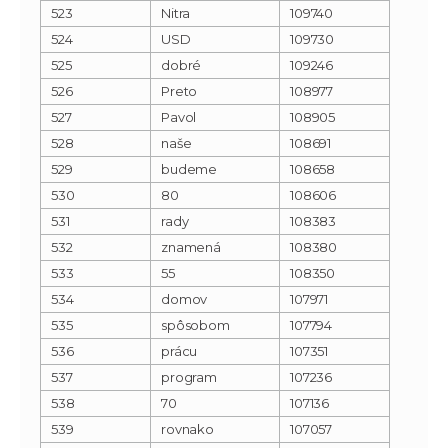
523
Nitra
109740
524
USD
109730
525
dobré
109246
526
Preto
108977
527
Pavol
108905
528
naše
108691
529
budeme
108658
530
80
108606
531
rady
108383
532
znamená
108380
533
55
108350
534
domov
107971
535
spôsobom
107794
536
prácu
107351
537
program
107236
538
70
107136
539
rovnako
107057