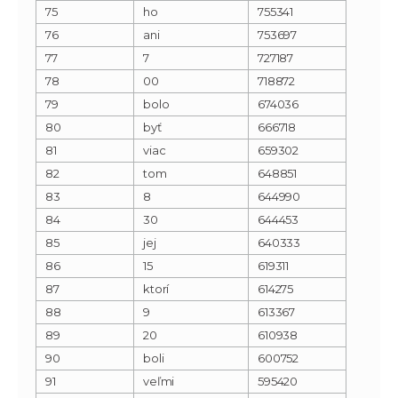
75
ho
755341
76
ani
753697
77
7
727187
78
00
718872
79
bolo
674036
80
byť
666718
81
viac
659302
82
tom
648851
83
8
644990
84
30
644453
85
jej
640333
86
15
619311
87
ktorí
614275
88
9
613367
89
20
610938
90
boli
600752
91
veľmi
595420