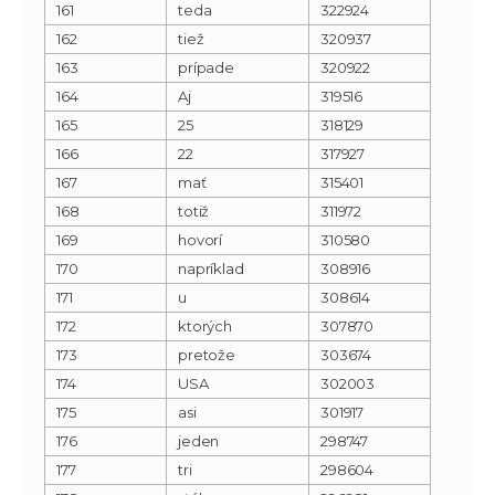
161
teda
322924
162
tiež
320937
163
prípade
320922
164
Aj
319516
165
25
318129
166
22
317927
167
mať
315401
168
totiž
311972
169
hovorí
310580
170
napríklad
308916
171
u
308614
172
ktorých
307870
173
pretože
303674
174
USA
302003
175
asi
301917
176
jeden
298747
177
tri
298604