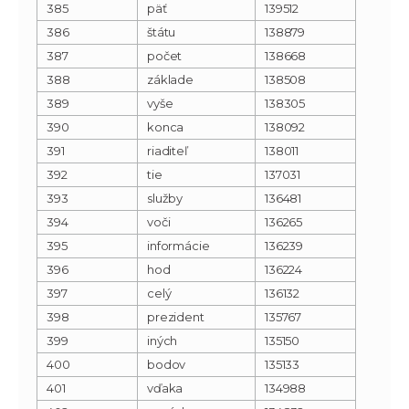
385
päť
139512
386
štátu
138879
387
počet
138668
388
základe
138508
389
vyše
138305
390
konca
138092
391
riaditeľ
138011
392
tie
137031
393
služby
136481
394
voči
136265
395
informácie
136239
396
hod
136224
397
celý
136132
398
prezident
135767
399
iných
135150
400
bodov
135133
401
vďaka
134988