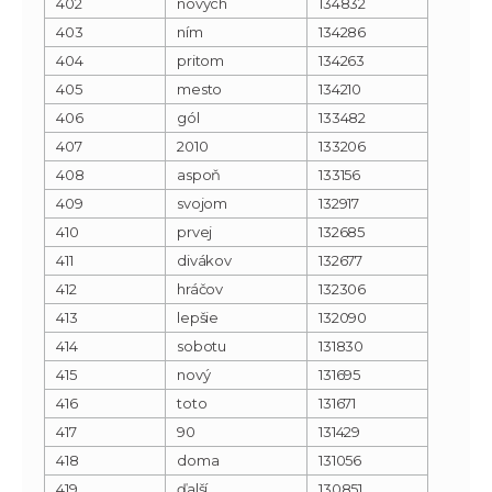
402
nových
134832
403
ním
134286
404
pritom
134263
405
mesto
134210
406
gól
133482
407
2010
133206
408
aspoň
133156
409
svojom
132917
410
prvej
132685
411
divákov
132677
412
hráčov
132306
413
lepšie
132090
414
sobotu
131830
415
nový
131695
416
toto
131671
417
90
131429
418
doma
131056
419
ďalší
130851