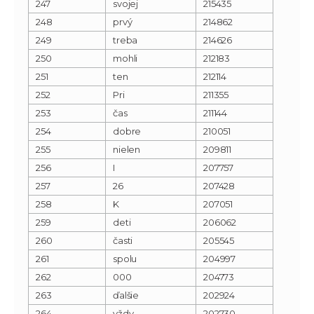
247
svojej
215435
248
prvý
214862
249
treba
214626
250
mohli
212183
251
ten
212114
252
Pri
211355
253
čas
211144
254
dobre
210051
255
nielen
209811
256
I
207757
257
26
207428
258
K
207051
259
deti
206062
260
časti
205545
261
spolu
204997
262
000
204773
263
ďalšie
202924
264
vždy
202730