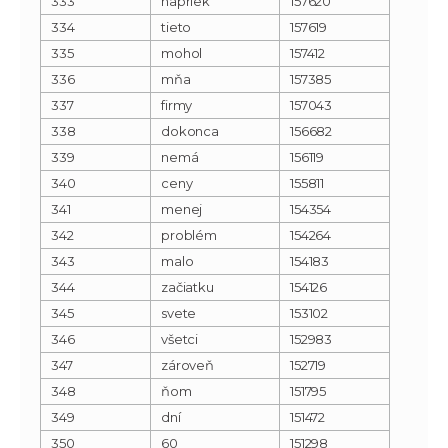
333
napriek
157620
334
tieto
157619
335
mohol
157412
336
mňa
157385
337
firmy
157043
338
dokonca
156682
339
nemá
156119
340
ceny
155811
341
menej
154354
342
problém
154264
343
malo
154183
344
začiatku
154126
345
svete
153102
346
všetci
152983
347
zároveň
152719
348
ňom
151795
349
dní
151472
350
60
151298