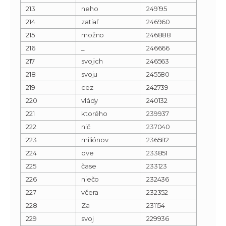
213
neho
249195
214
zatiaľ
246960
215
možno
246888
216
_
246666
217
svojich
246563
218
svoju
245580
219
cez
242739
220
vlády
240132
221
ktorého
239937
222
nič
237040
223
miliónov
236582
224
dve
233851
225
čase
233123
226
niečo
232436
227
včera
232352
228
Za
231154
229
svoj
229936