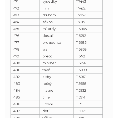
471
výsledky
117443
472
nimi
117422
473
druhom
117257
474
zákon
117215
475
miliardy
116865
476
dostali
116792
477
prezidenta
116695
478
vraj
116369
479
prečo
116172
480
minister
116134
481
také
116099
482
keby
116017
483
ročný
115958
484
hlavne
115932
485
únie
115914
486
úrovni
115911
487
detí
115825
488
výške
115711