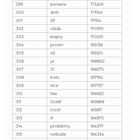
299
peniaze
173249
300
skôr
173104
301
29
171134
302
vláda
170579
303
krajiny
170031
304
prvom
169316
305
45
169120
306
ja
168802
307
31
168275
308
kolo
167792
309
síce
167737
310
Nie
166653
311
Jozef
165988
312
troch
165617
313
R
164973
314
problémy
164377
315
nebude
164334