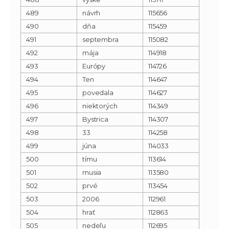
489
návrh
115656
490
dňa
115459
491
septembra
115082
492
mája
114918
493
Európy
114726
494
Ten
114647
495
povedala
114627
496
niektorých
114349
497
Bystrica
114307
498
33
114258
499
júna
114033
500
tímu
113614
501
musia
113580
502
prvé
113454
503
2006
112961
504
hrať
112863
505
nedeľu
112695