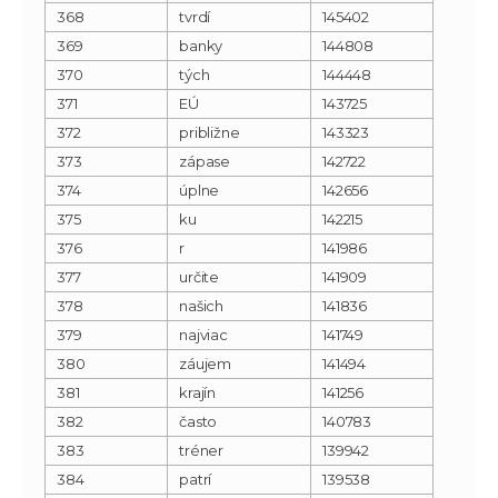
368
tvrdí
145402
369
banky
144808
370
tých
144448
371
EÚ
143725
372
približne
143323
373
zápase
142722
374
úplne
142656
375
ku
142215
376
r
141986
377
určite
141909
378
našich
141836
379
najviac
141749
380
záujem
141494
381
krajín
141256
382
často
140783
383
tréner
139942
384
patrí
139538