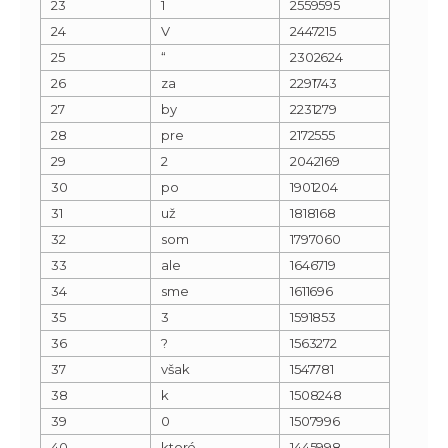
23
1
2559595
24
V
2447215
25
“
2302624
26
za
2291743
27
by
2231279
28
pre
2172555
29
2
2042169
30
po
1901204
31
už
1818168
32
som
1797060
33
ale
1646719
34
sme
1611696
35
3
1591853
36
?
1563272
37
však
1547781
38
k
1508248
39
0
1507996
40
ktoré
1445998