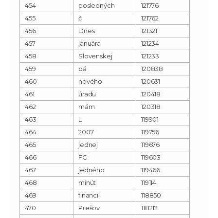
454
posledných
121776
455
č
121762
456
Dnes
121321
457
januára
121234
458
Slovenskej
121233
459
dá
120838
460
nového
120631
461
úradu
120418
462
mám
120318
463
L
119901
464
2007
119756
465
jednej
119676
466
FC
119603
467
jedného
119466
468
minút
119114
469
financií
118850
470
Prešov
118212