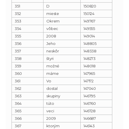
351
D
150820
352
mieste
150124
353
Okrem
149767
354
vôbec
149555
355
2008
149014
356
Jeho
148805
357
neskôr
148338
358
štyri
148273
359
možné
148018
360
máme
147965
361
Vo
147172
362
dostal
147040
363
skupiny
146795
364
túto
146760
365
veci
146728
366
2009
146687
367
ktorým
146143