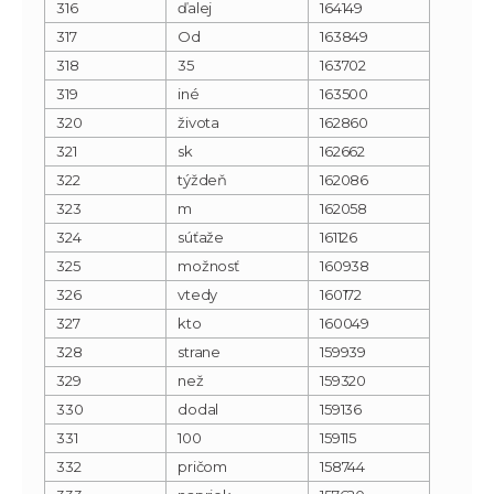
316
ďalej
164149
317
Od
163849
318
35
163702
319
iné
163500
320
života
162860
321
sk
162662
322
týždeň
162086
323
m
162058
324
súťaže
161126
325
možnosť
160938
326
vtedy
160172
327
kto
160049
328
strane
159939
329
než
159320
330
dodal
159136
331
100
159115
332
pričom
158744