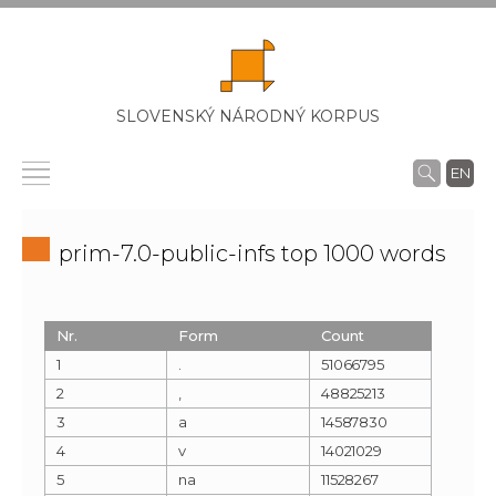
SLOVENSKÝ NÁRODNÝ KORPUS
EN
prim-7.0-public-infs top 1000 words
Nr.
Form
Count
1
.
51066795
2
,
48825213
3
a
14587830
4
v
14021029
5
na
11528267