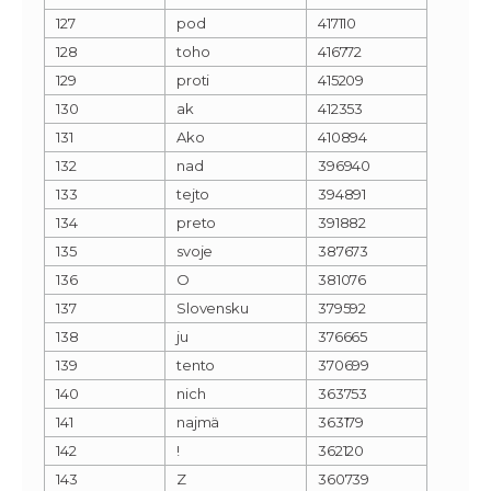
127
pod
417110
128
toho
416772
129
proti
415209
130
ak
412353
131
Ako
410894
132
nad
396940
133
tejto
394891
134
preto
391882
135
svoje
387673
136
O
381076
137
Slovensku
379592
138
ju
376665
139
tento
370699
140
nich
363753
141
najmä
363179
142
!
362120
143
Z
360739