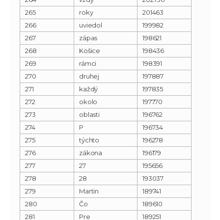
265
roky
201463
266
uviedol
199982
267
zápas
198621
268
Košice
198436
269
rámci
198391
270
druhej
197887
271
každý
197835
272
okolo
197770
273
oblasti
196762
274
P
196734
275
týchto
196278
276
zákona
196179
277
27
195656
278
28
193037
279
Martin
189741
280
Čo
189610
281
Pre
189251