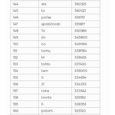
144
ste
360325
145
tu
360021
146
počas
356751
147
spoločnosti
355817
148
To
350586
149
im
349800
150
no
349096
151
tomu
338784
152
M
338455
153
tohto
337430
154
tam
336000
155
S
334654
156
21
334333
157
roka
333642
158
tomto
329592
159
h
328353
160
potom
325720