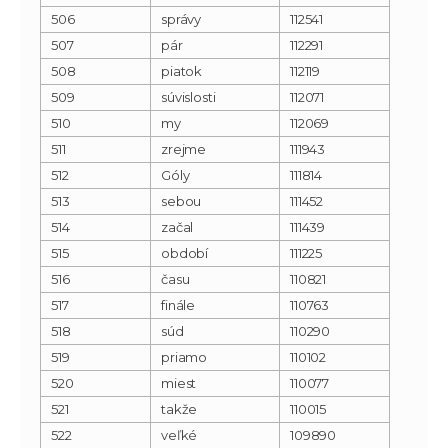
506
správy
112541
507
pár
112291
508
piatok
112119
509
súvislosti
112071
510
my
112069
511
zrejme
111943
512
Góly
111814
513
sebou
111452
514
začal
111439
515
období
111225
516
času
110821
517
finále
110763
518
súd
110290
519
priamo
110102
520
miest
110077
521
takže
110015
522
veľké
109890