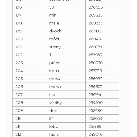
196
50
270095
197
min
269335
198
mala
268330
199
dvoch
263192
200
môžu
260417
201
strany
260139
202
J
259953
203
práce
258370
204
korún
257238
205
mesta
256982
206
miesto
256677
207
tisíc
256194
208
všetky
254500
209
deň
252480
210
24
252053
211
lebo
251389
212
ľudia
249240